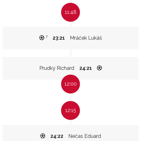
11:48
7
23:21
Mráček Lukáš
Prudký Richard
24:21
12:00
12:15
24:22
Nečas Eduard