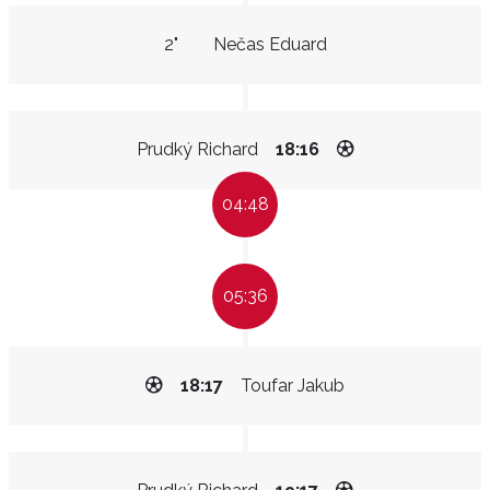
2"
Nečas Eduard
Prudký Richard
18:16
04:48
05:36
18:17
Toufar Jakub