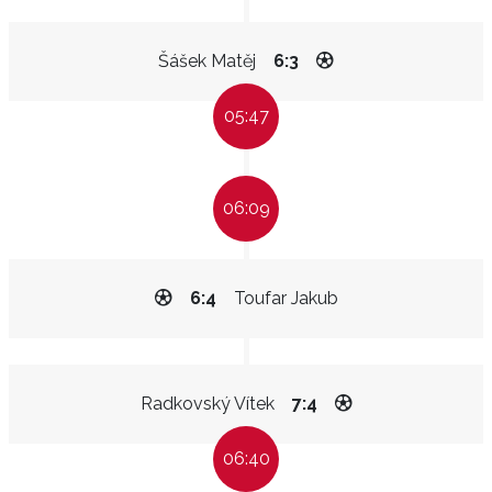
Šášek Matěj
6:3
05:47
06:09
6:4
Toufar Jakub
Radkovský Vítek
7:4
06:40