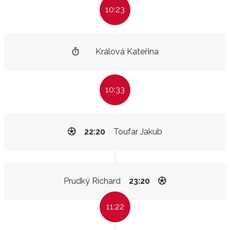
10:23
Králová Kateřina
10:33
22:20
Toufar Jakub
Prudký Richard
23:20
11:22