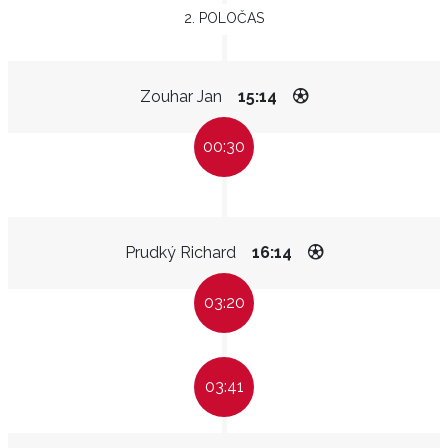
2. POLOČAS
Zouhar Jan
15:14
00:30
Prudký Richard
16:14
03:20
03:41