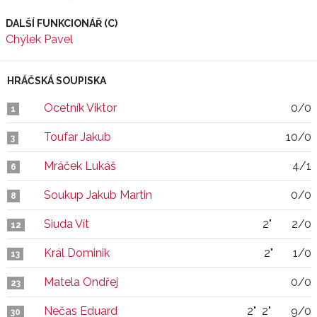
DALŠÍ FUNKCIONÁŘ (C)
Chýlek Pavel
HRÁČSKÁ SOUPISKA
Ocetník Viktor
0/0
1
Toufar Jakub
10/0
3
Mráček Lukáš
4/1
6
Soukup Jakub Martin
0/0
8
Siuda Vít
2"
2/0
12
Král Dominik
2"
1/0
13
Matela Ondřej
0/0
23
Nečas Eduard
2"
2"
9/0
30