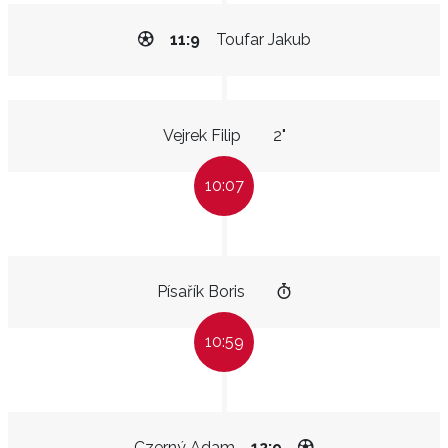
11:9
Toufar Jakub
Vejrek Filip
2"
10:07
Písařík Boris
10:59
Czerný Adam
12:9