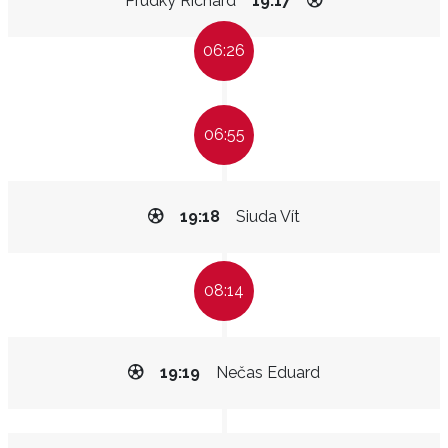
Prudký Richard
19:17
06:26
06:55
19:18
Siuda Vít
08:14
19:19
Nečas Eduard