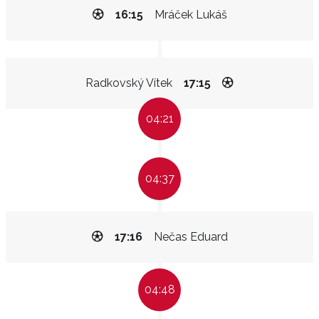
16:15
Mráček Lukáš
Radkovský Vítek
17:15
04:21
04:37
17:16
Nečas Eduard
04:48