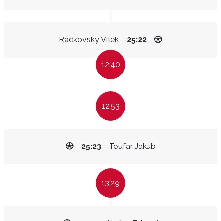
Radkovský Vítek
25:22
12:40
12:53
25:23
Toufar Jakub
13:29