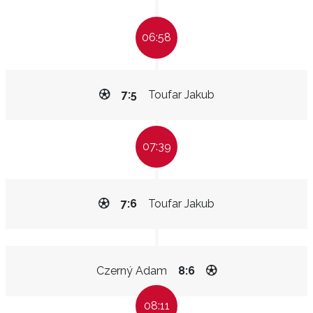
06:58
7:5
Toufar Jakub
07:39
7:6
Toufar Jakub
Czerný Adam
8:6
08:11