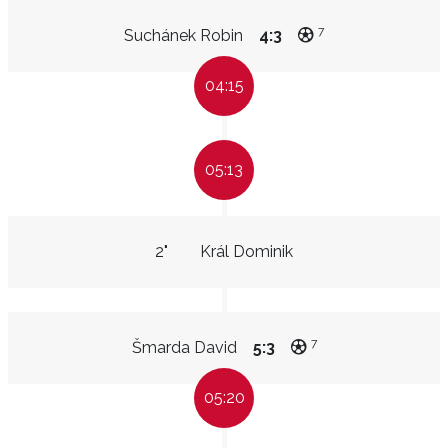
7
Suchánek Robin
4:3
04:15
05:13
2"
Král Dominik
7
Šmarda David
5:3
05:20