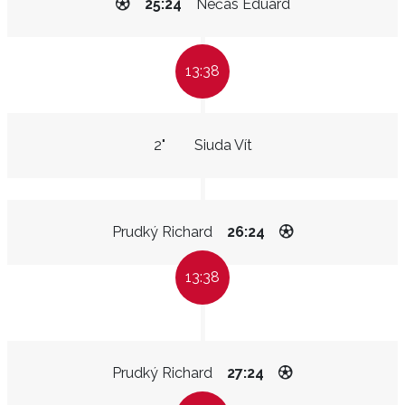
25:24
Nečas Eduard
13:38
2"
Siuda Vít
Prudký Richard
26:24
13:38
Prudký Richard
27:24