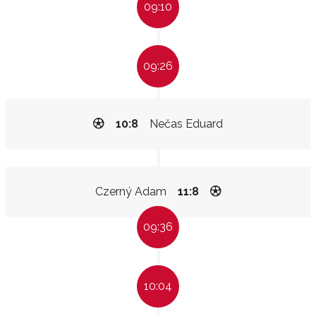
09:10
09:26
10:8
Nečas Eduard
Czerný Adam
11:8
09:36
10:04