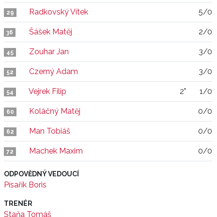
Radkovský Vítek
5/0
29
Šášek Matěj
2/0
36
Zouhar Jan
3/0
45
Czerný Adam
3/0
52
Vejrek Filip
2"
1/0
54
Koláčný Matěj
0/0
60
Man Tobiáš
0/0
62
Machek Maxim
0/0
72
ODPOVĚDNÝ VEDOUCÍ
Písařík Boris
TRENÉR
Staňa Tomáš