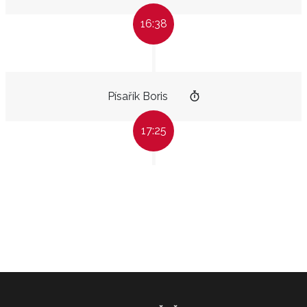
16:38
Písařík Boris
17:25