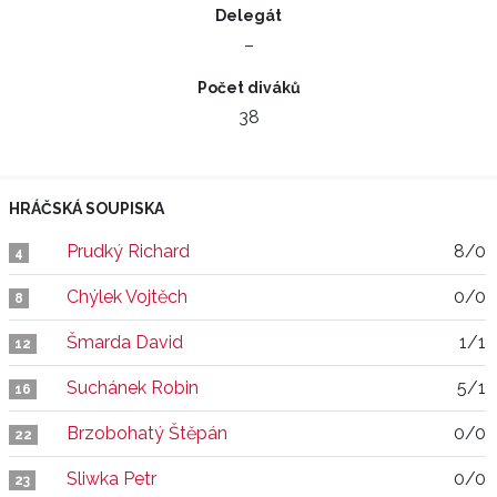
Delegát
–
Počet diváků
38
HRÁČSKÁ SOUPISKA
Prudký Richard
8/0
4
Chýlek Vojtěch
0/0
8
Šmarda David
1/1
12
Suchánek Robin
5/1
16
Brzobohatý Štěpán
0/0
22
Sliwka Petr
0/0
23