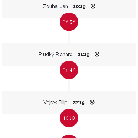
Zouhar Jan
20:19
08:58
Prudký Richard
21:19
09:40
Vejrek Filip
22:19
10:10