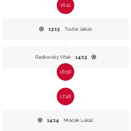
16:41
13:13
Toufar Jakub
Radkovský Vítek
14:13
16:56
17:48
14:14
Mráček Lukáš