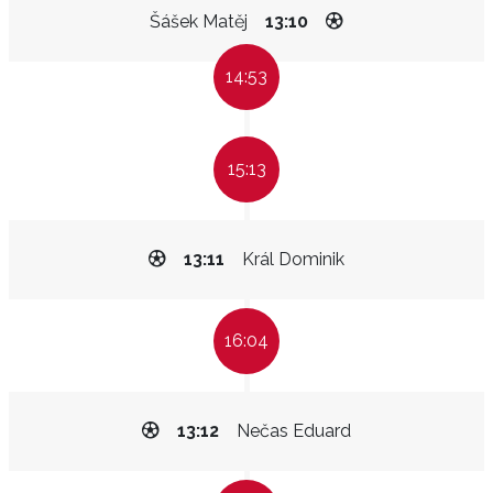
Šášek Matěj
13:10
14:53
15:13
13:11
Král Dominik
16:04
13:12
Nečas Eduard