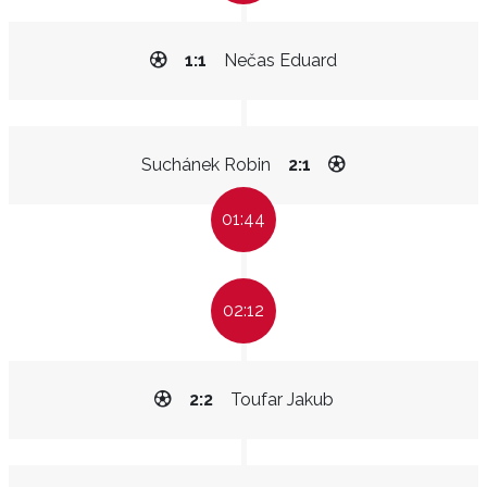
1:1
Nečas Eduard
Suchánek Robin
2:1
01:44
02:12
2:2
Toufar Jakub