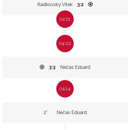
Radkovský Vítek
3:2
02:21
04:02
3:3
Nečas Eduard
04:14
2"
Nečas Eduard