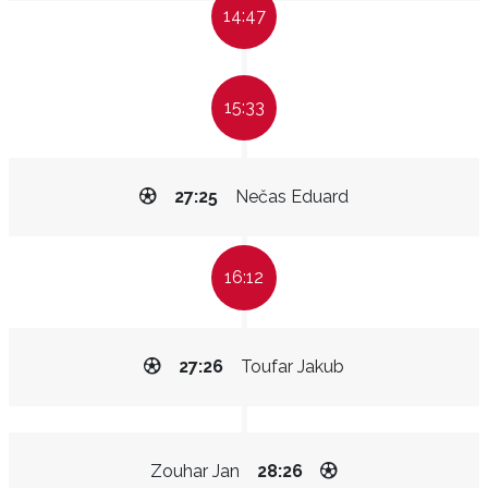
14:47
15:33
27:25
Nečas Eduard
16:12
27:26
Toufar Jakub
Zouhar Jan
28:26