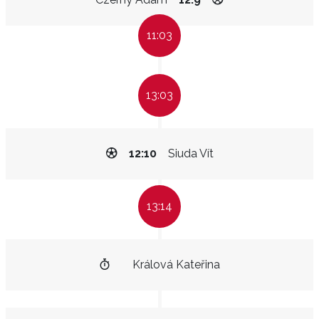
11:03
13:03
12:10
Siuda Vít
13:14
Králová Kateřina