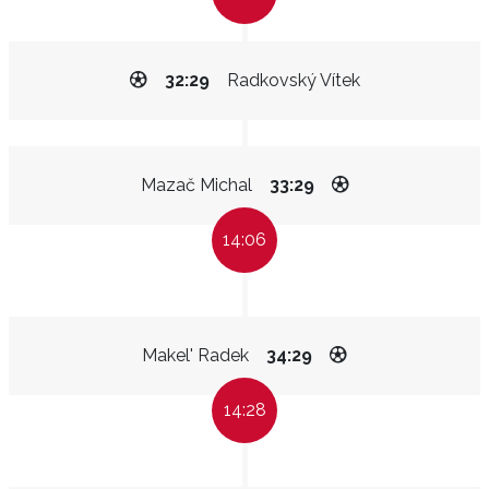
32:29
Radkovský Vítek
Mazač Michal
33:29
14:06
Makel' Radek
34:29
14:28