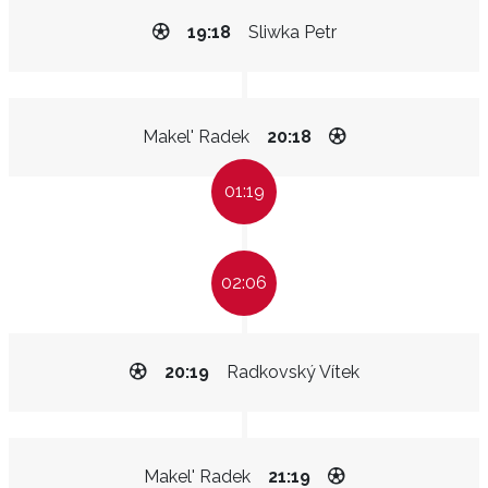
19:18
Sliwka Petr
Makel' Radek
20:18
01:19
02:06
20:19
Radkovský Vítek
Makel' Radek
21:19