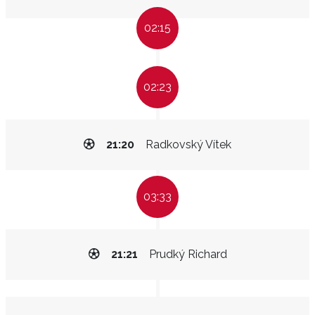
02:15
02:23
21:20
Radkovský Vítek
03:33
21:21
Prudký Richard