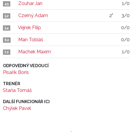
Zouhar Jan
1/0
45
Czerný Adam
2"
3/0
52
Vejrek Filip
0/0
54
Man Tobiáš
0/0
62
Machek Maxim
1/0
72
ODPOVĚDNÝ VEDOUCÍ
Písařík Boris
TRENÉR
Staňa Tomáš
DALŠÍ FUNKCIONÁŘ (C)
Chýlek Pavel