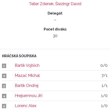
Teller Zdenek
,
Šlezingr David
Delegát
–
Počet diváků
30
HRÁČSKÁ SOUPISKA
Bartík Vojtěch
0/0
1
Mazač Michal
7/1
2
Bartík Ondřej
1/1
3
Hrejsemnou Jiří
1/0
4
Lorenc Alex
1/0
5