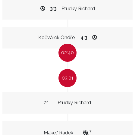
3:3
Prudký Richard
Kočvárek Ondřej
4:3
02:40
03:01
2"
Prudký Richard
7
Makel' Radek