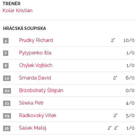
TRENÉR
Kolář Kristián
HRÁČSKÁ SOUPISKA
Prudký Richard
2"
10/0
4
Pylypenko Illia
1/0
7
Chýlek Vojtěch
1/0
8
Šmarda David
2"
6/0
12
Brzobohatý Štěpán
0/0
22
Sliwka Petr
4/0
23
Radkovský Vítek
2"
5/0
29
Šášek Matěj
2"
2"
1/0
36