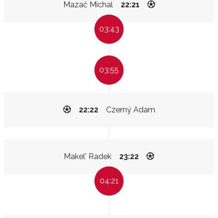
Mazač Michal
22:21
03:43
03:55
22:22
Czerný Adam
Makel' Radek
23:22
04:21