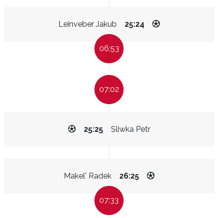
Leinveber Jakub
25:24
06:53
07:02
25:25
Sliwka Petr
Makel' Radek
26:25
07:33