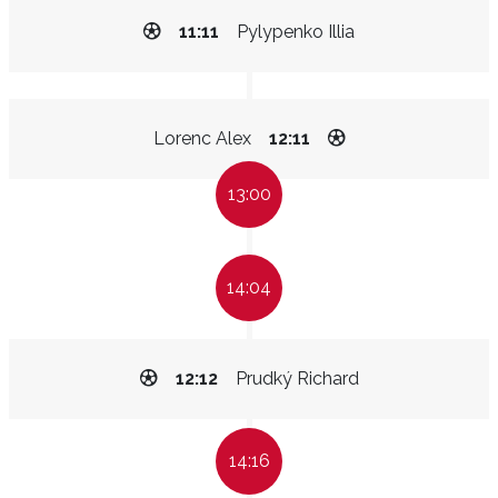
11:11
Pylypenko Illia
Lorenc Alex
12:11
13:00
14:04
12:12
Prudký Richard
14:16