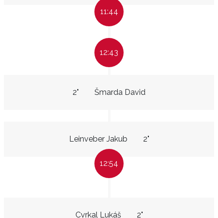
11:44
12:43
2"
Šmarda David
Leinveber Jakub
2"
12:54
Cvrkal Lukáš
2"