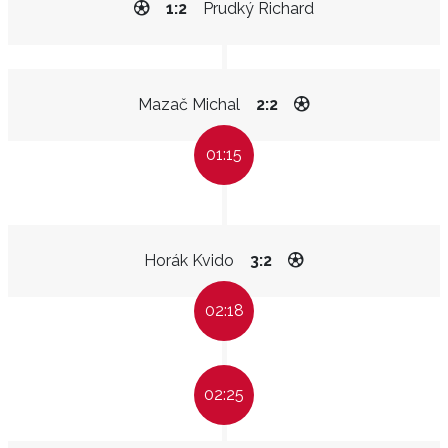
1:2
Prudký Richard
Mazač Michal
2:2
01:15
Horák Kvido
3:2
02:18
02:25