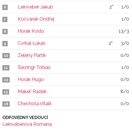
Leinveber Jakub
2"
1/0
6
Kočvárek Ondřej
1/0
7
Horák Kvido
13/3
8
Cvrkal Lukáš
2"
3/0
9
Zelený Partik
0/0
10
Šlezingr Tobias
1/0
11
Horák Hugo
0/0
12
Makel' Radek
8/0
13
Chechota Vitalii
0/0
18
ODPOVĚDNÝ VEDOUCÍ
Leinveberová Romana