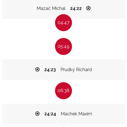
Mazač Michal
24:22
04:47
05:49
24:23
Prudký Richard
06:38
24:24
Machek Maxim