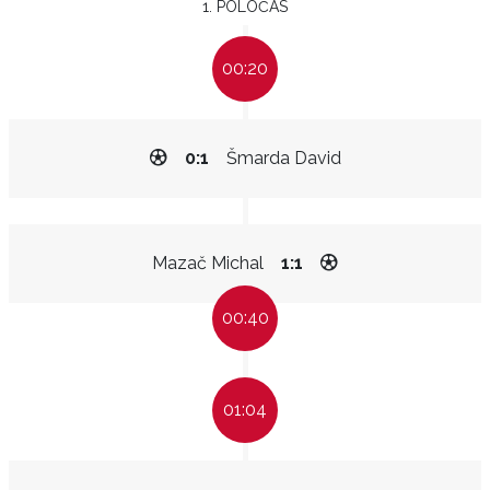
1. POLOČAS
00:20
0:1
Šmarda David
Mazač Michal
1:1
00:40
01:04