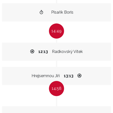
Písařík Boris
14:49
12:13
Radkovský Vítek
Hrejsemnou Jiří
13:13
14:58