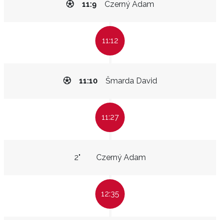
11:9
Czerný Adam
11:12
11:10
Šmarda David
11:27
2"
Czerný Adam
12:35