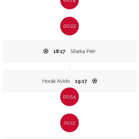
00:22
18:17
Sliwka Petr
Horák Kvido
19:17
00:54
01:12