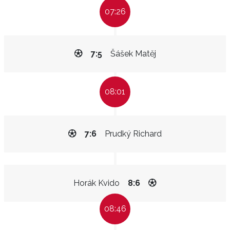
07:26
7:5
Šášek Matěj
08:01
7:6
Prudký Richard
Horák Kvido
8:6
08:46