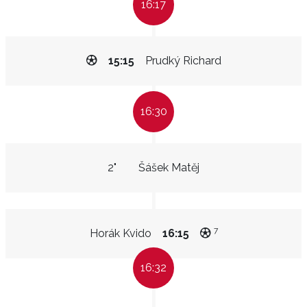
16:17
15:15
Prudký Richard
16:30
2"
Šášek Matěj
7
Horák Kvido
16:15
16:32