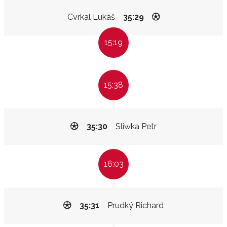
Cvrkal Lukáš
35:29
15:19
15:38
35:30
Sliwka Petr
16:03
35:31
Prudký Richard