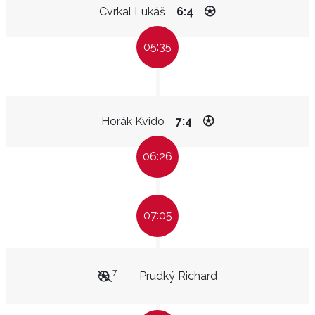
Cvrkal Lukáš
6:4
05:35
Horák Kvido
7:4
06:26
07:05
7
Prudký Richard