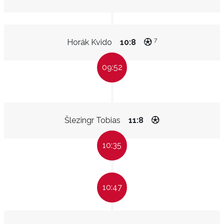
7
Horák Kvido
10:8
09:52
Šlezingr Tobias
11:8
10:35
10:47