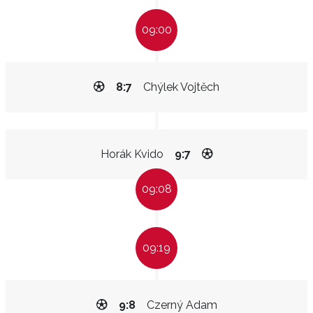
09:00
8:7
Chýlek Vojtěch
Horák Kvido
9:7
09:08
09:19
9:8
Czerný Adam