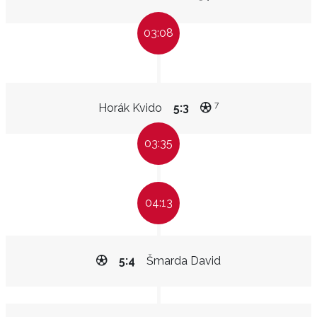
03:08
7
Horák Kvido
5:3
03:35
04:13
5:4
Šmarda David