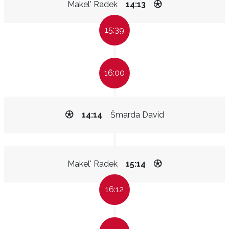
Makel' Radek
14:13
15:39
16:00
14:14
Šmarda David
Makel' Radek
15:14
16:12