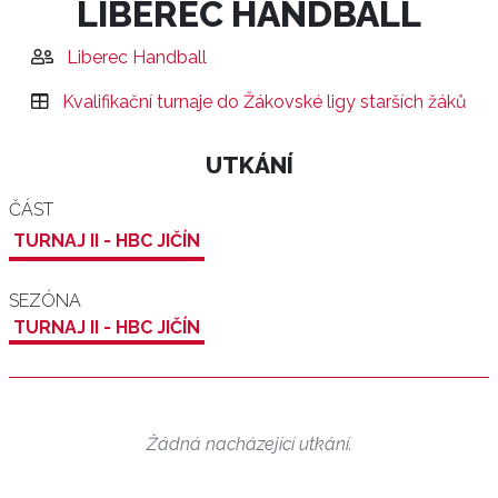
LIBEREC HANDBALL
Liberec Handball
Kvalifikační turnaje do Žákovské ligy starších žáků
UTKÁNÍ
ČÁST
TURNAJ II - HBC JIČÍN
SEZÓNA
TURNAJ II - HBC JIČÍN
Žádná nacházející utkání.