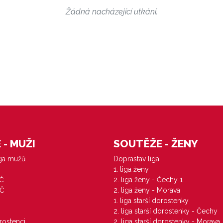
Žádná nacházející utkání.
- MUŽI
SOUTĚŽE - ŽENY
iga mužů
Doprastav liga
1. liga ženy
VČ
2. liga ženy - Čechy 1
ZČ
2. liga ženy - Morava
1. liga starší dorostenky
M
2. liga starší dorostenky - Čechy
orostenci
2. liga starší dorostenky - Morava