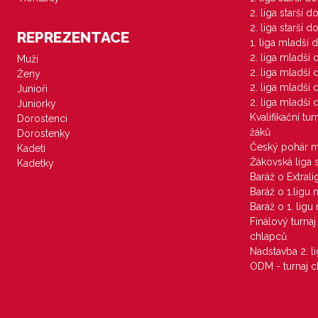
2. liga starší 
2. liga starší 
REPREZENTACE
1. liga mladší 
2. liga mladší
Muži
2. liga mladší
Ženy
2. liga mladší
Junioři
2. liga mladší
Juniorky
Kvalifikační tu
Dorostenci
žáků
Dorostenky
Český pohár 
Kadeti
Žákovská liga 
Kadetky
Baráž o Extral
Baráž o 1.ligu
Baráž o 1. lig
Finálový turna
chlapců
Nadstavba 2. l
ODM - turnaj c