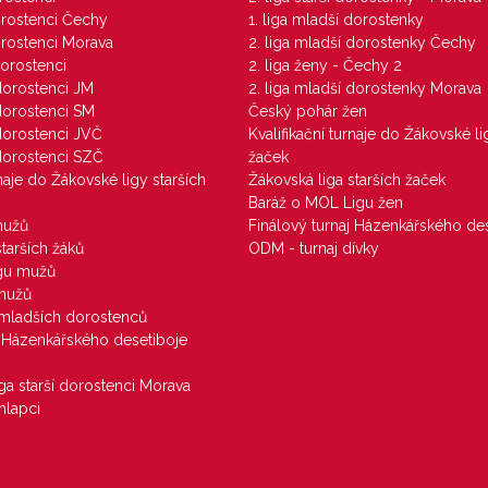
dorostenci Čechy
1. liga mladší dorostenky
dorostenci Morava
2. liga mladší dorostenky Čechy
dorostenci
2. liga ženy - Čechy 2
 dorostenci JM
2. liga mladší dorostenky Morava
 dorostenci SM
Český pohár žen
 dorostenci JVČ
Kvalifikační turnaje do Žákovské li
 dorostenci SZČ
žaček
rnaje do Žákovské ligy starších
Žákovská liga starších žaček
Baráž o MOL Ligu žen
mužů
Finálový turnaj Házenkářského des
starších žáků
ODM - turnaj dívky
igu mužů
 mužů
u mladších dorostenců
j Házenkářského desetiboje
iga starší dorostenci Morava
hlapci