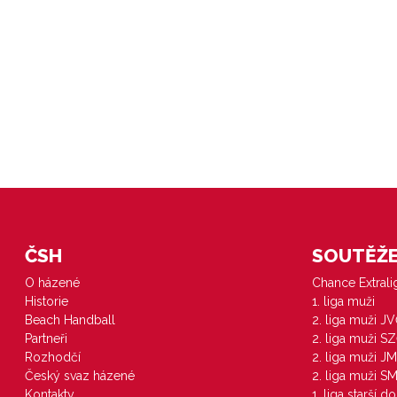
ČSH
SOUTĚŽE 
O házené
Chance Extral
Historie
1. liga muži
Beach Handball
2. liga muži J
Partneři
2. liga muži S
Rozhodčí
2. liga muži JM
Český svaz házené
2. liga muži S
Kontakty
1. liga starší d