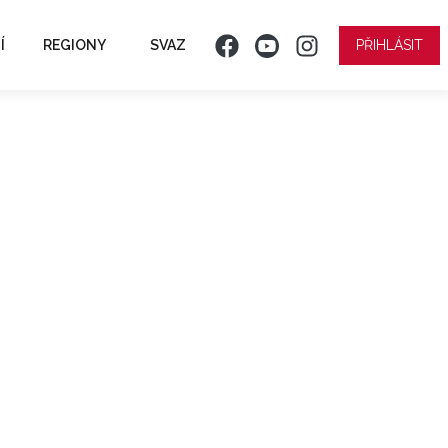
Í
REGIONY
SVAZ
PŘIHLÁSIT