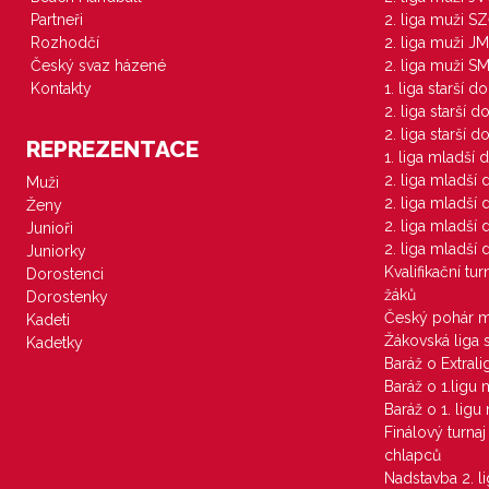
Partneři
2. liga muži S
Rozhodčí
2. liga muži JM
Český svaz házené
2. liga muži S
Kontakty
1. liga starší d
2. liga starší 
2. liga starší 
REPREZENTACE
1. liga mladší 
2. liga mladší
Muži
2. liga mladší
Ženy
2. liga mladší
Junioři
2. liga mladší
Juniorky
Kvalifikační tu
Dorostenci
žáků
Dorostenky
Český pohár 
Kadeti
Žákovská liga 
Kadetky
Baráž o Extral
Baráž o 1.ligu
Baráž o 1. lig
Finálový turna
chlapců
Nadstavba 2. l