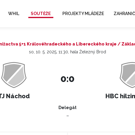
WHIL
SOUTĚŽE
PROJEKTY MLÁDEŽE
ZAHRANIČ
nižactva 5+1 Královéhradeckého a Libereckého kraje / Zákla
so, 10. 5. 2025, 11:30, hala Železný Brod
0:0
TJ Náchod
HBC hilzin
Delegát
–