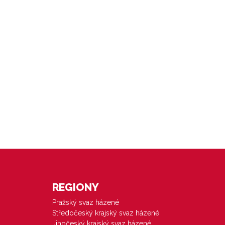
REGIONY
Pražský svaz házené
Středočeský krajský svaz házené
Jihočeský krajský svaz házené