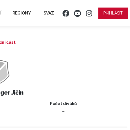
Í
REGIONY
SVAZ
PŘIHLÁSIT
dní část
ger Jičín
Počet diváků
–