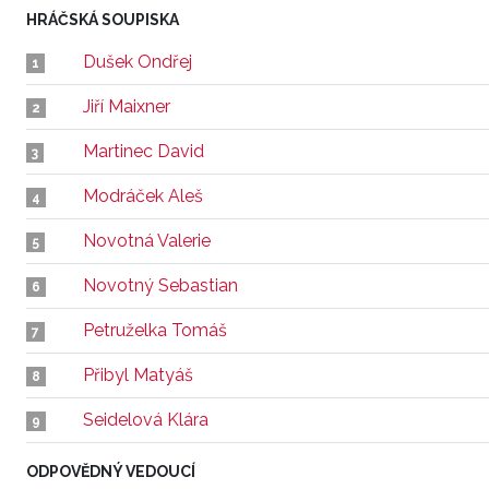
HRÁČSKÁ SOUPISKA
Dušek Ondřej
1
Jiří Maixner
2
Martinec David
3
Modráček Aleš
4
Novotná Valerie
5
Novotný Sebastian
6
Petruželka Tomáš
7
Přibyl Matyáš
8
Seidelová Klára
9
ODPOVĚDNÝ VEDOUCÍ