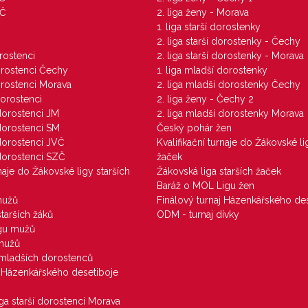
ZČ
2. liga ženy - Morava
1. liga starší dorostenky
M
2. liga starší dorostenky - Čechy
orostenci
2. liga starší dorostenky - Morava
dorostenci Čechy
1. liga mladší dorostenky
dorostenci Morava
2. liga mladší dorostenky Čechy
dorostenci
2. liga ženy - Čechy 2
 dorostenci JM
2. liga mladší dorostenky Morava
 dorostenci SM
Český pohár žen
 dorostenci JVČ
Kvalifikační turnaje do Žákovské li
 dorostenci SZČ
žaček
rnaje do Žákovské ligy starších
Žákovská liga starších žaček
Baráž o MOL Ligu žen
mužů
Finálový turnaj Házenkářského des
starších žáků
ODM - turnaj dívky
igu mužů
 mužů
u mladších dorostenců
j Házenkářského desetiboje
iga starší dorostenci Morava