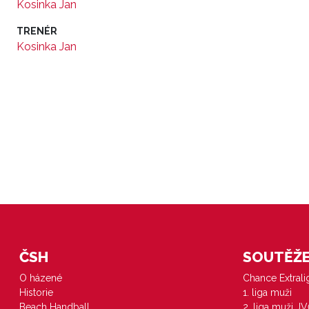
Kosinka Jan
TRENÉR
Kosinka Jan
ČSH
SOUTĚŽE 
O házené
Chance Extral
Historie
1. liga muži
Beach Handball
2. liga muži J