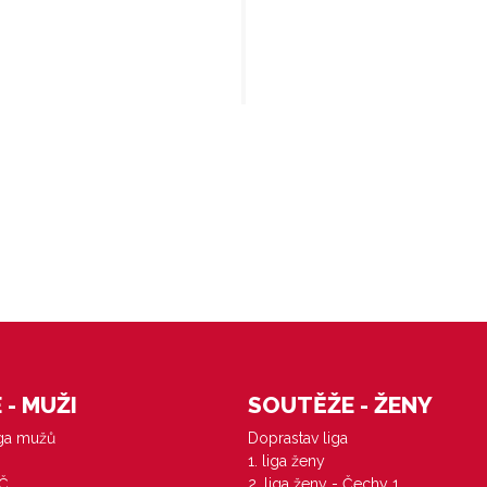
- MUŽI
SOUTĚŽE - ŽENY
iga mužů
Doprastav liga
1. liga ženy
VČ
2. liga ženy - Čechy 1