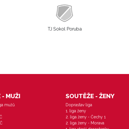
TJ Sokol Poruba
- MUŽI
SOUTĚŽE - ŽENY
iga mužů
Doprastav liga
1. liga ženy
VČ
2. liga ženy - Čechy 1
ZČ
2. liga ženy - Morava