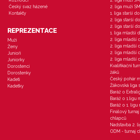
Rozhodčí
2. liga muži JM
Český svaz házené
2. liga muži S
Kontakty
1. liga starší d
2. liga starší 
2. liga starší 
REPREZENTACE
1. liga mladší 
2. liga mladší
Muži
2. liga mladší
Ženy
2. liga mladší
Junioři
2. liga mladší
Juniorky
Kvalifikační tu
Dorostenci
žáků
Dorostenky
Český pohár 
Kadeti
Žákovská liga 
Kadetky
Baráž o Extral
Baráž o 1.ligu
Baráž o 1. lig
Finálový turna
chlapců
Nadstavba 2. l
ODM - turnaj c