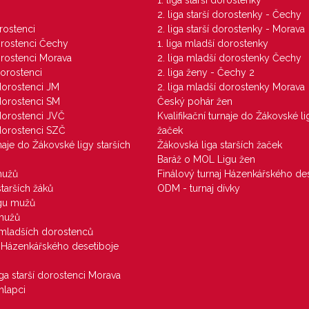
1. liga starší dorostenky
M
2. liga starší dorostenky - Čechy
orostenci
2. liga starší dorostenky - Morava
dorostenci Čechy
1. liga mladší dorostenky
dorostenci Morava
2. liga mladší dorostenky Čechy
dorostenci
2. liga ženy - Čechy 2
 dorostenci JM
2. liga mladší dorostenky Morava
 dorostenci SM
Český pohár žen
 dorostenci JVČ
Kvalifikační turnaje do Žákovské li
 dorostenci SZČ
žaček
rnaje do Žákovské ligy starších
Žákovská liga starších žaček
Baráž o MOL Ligu žen
mužů
Finálový turnaj Házenkářského des
starších žáků
ODM - turnaj dívky
igu mužů
 mužů
u mladších dorostenců
j Házenkářského desetiboje
iga starší dorostenci Morava
hlapci