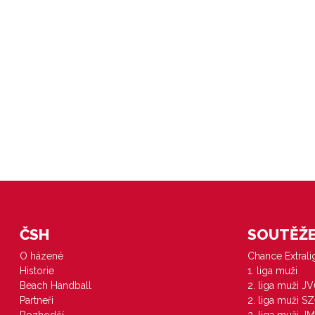
ČSH
SOUTĚŽE 
O házené
Chance Extral
Historie
1. liga muži
Beach Handball
2. liga muži J
Partneři
2. liga muži S