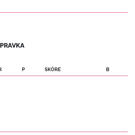
ÍPRAVKA
R
P
SKÓRE
B