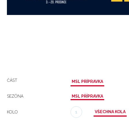
ČÁST
MSL PŘÍPRAVKA
SEZÓNA
MSL PŘÍPRAVKA
VŠECHNA KOLA
KOLO
1