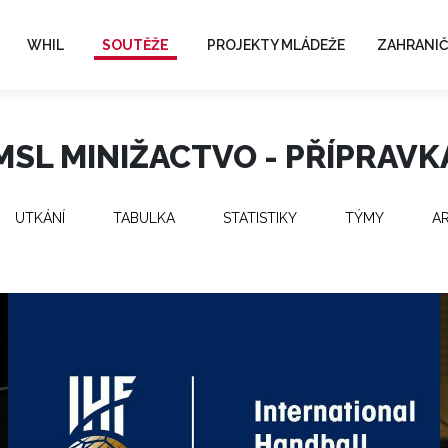
WHIL
SOUTĚŽE
PROJEKTY MLÁDEŽE
ZAHRANIČ
MSL MINIŽACTVO - PŘÍPRAVK
UTKÁNÍ
TABULKA
STATISTIKY
TÝMY
A