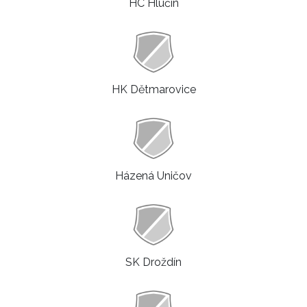
HC Hlučín
HK Dětmarovice
Házená Uničov
SK Droždín