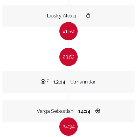
Lipský Alexej
21:50
23:53
7
13:14
Ulmann Jan
Varga Sebastian
14:14
24:34