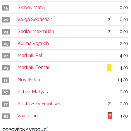
Skrbek Matěj
0/0
15
Varga Sebastian
2"
6/0
21
Sedlár Maxmilián
2"
0/0
24
Kulma Vojtěch
2/0
25
Martiník Petr
4/0
27
Martiník Tomáš
4/0
29
Novák Jan
14/0
35
Řehák Matyáš
0/0
67
Kaštovský František
2"
0/0
77
Vajda Jan
1/0
99
ODPOVĚDNÝ VEDOUCÍ