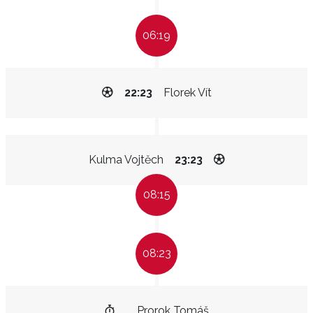
06:19
22:23
Florek Vít
Kulma Vojtěch
23:23
08:15
08:23
Prorok Tomáš