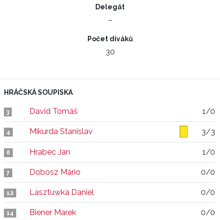
Delegát
–
Počet diváků
30
HRÁČSKÁ SOUPISKA
David Tomáš
1/0
3
Mikurda Stanislav
3/3
4
Hrabec Jan
1/0
6
Dobosz Mário
0/0
7
Lasztuwka Daniel
0/0
12
Biener Marek
0/0
14