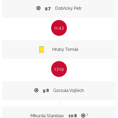
9:7
Dobřický Petr
11:43
Hrubý Tomáš
13:19
9:8
Gorzula Vojtěch
7
Mikurda Stanislav
10:8