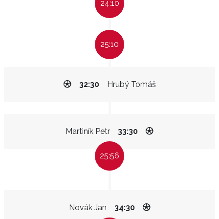
24:10
25:10
32:30
Hrubý Tomáš
Martiník Petr
33:30
25:56
Novák Jan
34:30