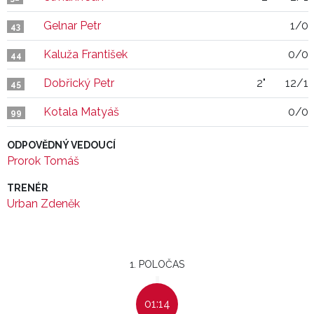
Gelnar Petr
1/0
43
Kaluža František
0/0
44
Dobřický Petr
2"
12/1
45
Kotala Matyáš
0/0
99
ODPOVĚDNÝ VEDOUCÍ
Prorok Tomáš
TRENÉR
Urban Zdeněk
1. POLOČAS
01:14