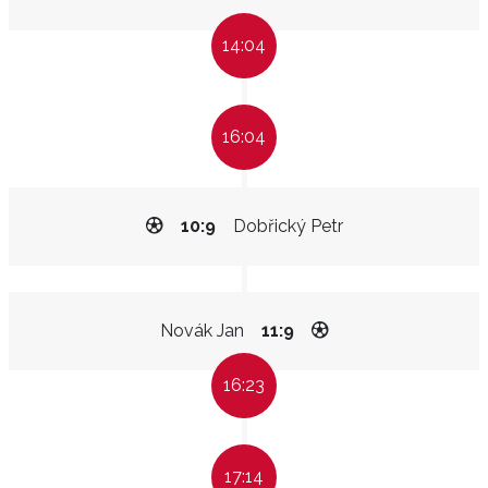
14:04
16:04
10:9
Dobřický Petr
Novák Jan
11:9
16:23
17:14