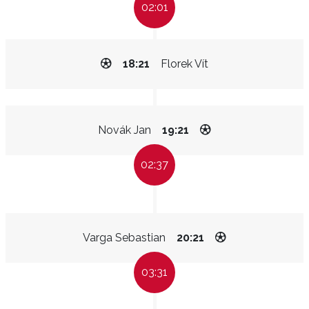
02:01
18:21
Florek Vít
Novák Jan
19:21
02:37
Varga Sebastian
20:21
03:31