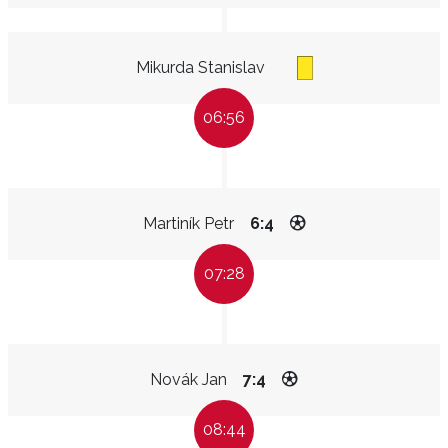
Mikurda Stanislav
06:56
Martiník Petr
6:4
07:28
Novák Jan
7:4
08:44