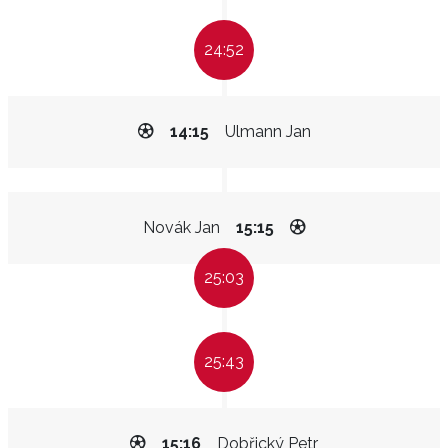
24:52
14:15
Ulmann Jan
Novák Jan
15:15
25:03
25:43
15:16
Dobřický Petr