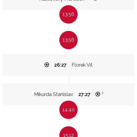
13:56
13:56
26:27
Florek Vít
7
Mikurda Stanislav
27:27
14:40
15:12