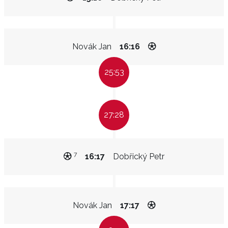
Novák Jan
16:16
25:53
27:28
7
16:17
Dobřický Petr
Novák Jan
17:17