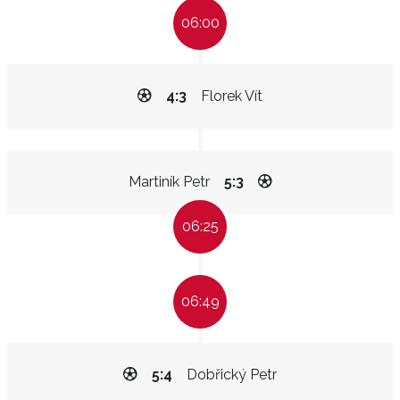
06:00
4:3
Florek Vít
Martiník Petr
5:3
06:25
06:49
5:4
Dobřický Petr