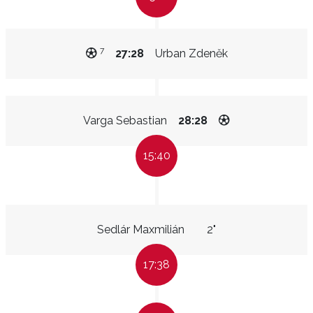
7
27:28
Urban Zdeněk
Varga Sebastian
28:28
15:40
Sedlár Maxmilián
2"
17:38