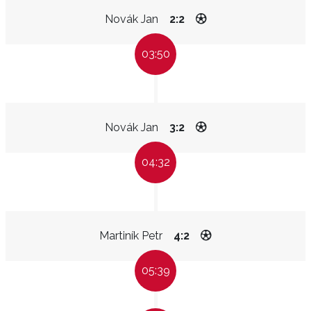
Novák Jan
2:2
03:50
Novák Jan
3:2
04:32
Martiník Petr
4:2
05:39