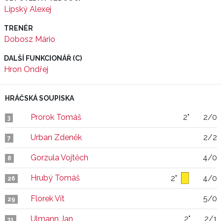
Lipský Alexej
TRENÉR
Dobosz Mário
DALŠÍ FUNKCIONÁŘ (C)
Hron Ondřej
HRÁČSKÁ SOUPISKA
Prorok Tomáš
2"
2/0
3
Urban Zdeněk
2/2
7
Gorzula Vojtěch
4/0
8
Hrubý Tomáš
2"
4/0
26
Florek Vít
5/0
29
Ulmann Jan
2"
2/1
31