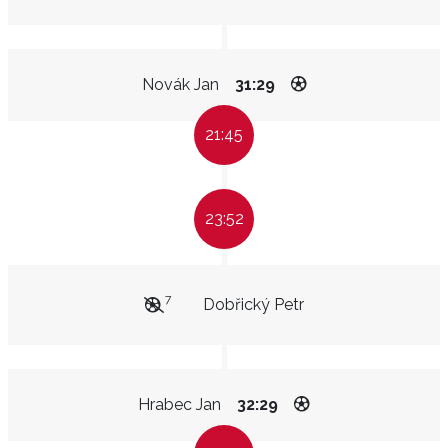
Novák Jan
31:29
21:45
23:52
7
Dobřický Petr
Hrabec Jan
32:29