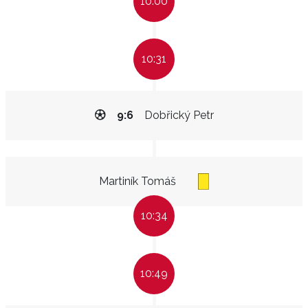
10:00
10:31
9:6
Dobřický Petr
Martiník Tomáš
10:34
10:49