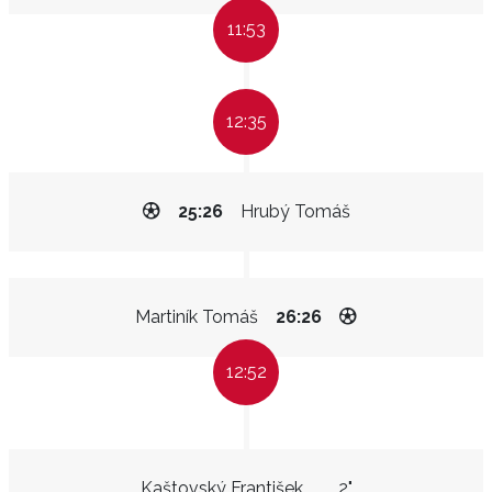
11:53
12:35
25:26
Hrubý Tomáš
Martiník Tomáš
26:26
12:52
Kaštovský František
2"