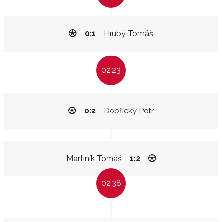
0:1
Hrubý Tomáš
02:23
0:2
Dobřický Petr
Martiník Tomáš
1:2
02:38