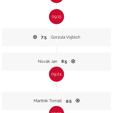
09:15
7:5
Gorzula Vojtěch
Novák Jan
8:5
09:24
Martiník Tomáš
9:5