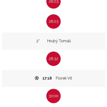
28:03
28:03
2"
Hrubý Tomáš
28:32
17:18
Florek Vít
30:00