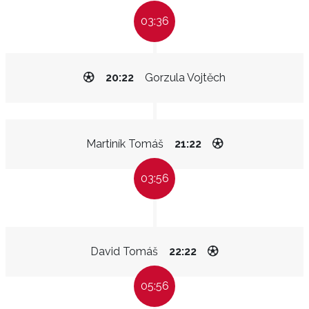
03:36
20:22
Gorzula Vojtěch
Martiník Tomáš
21:22
03:56
David Tomáš
22:22
05:56