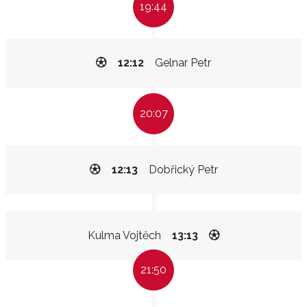
19:44
12:12
Gelnar Petr
20:07
12:13
Dobřický Petr
Kulma Vojtěch
13:13
21:50