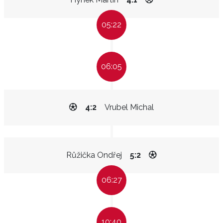
05:22
06:05
4:2
Vrubel Michal
Růžička Ondřej
5:2
06:27
10:40