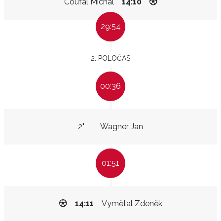
Coufal Michal
14:10
29:54
2. POLOČAS
00:36
2"
Wagner Jan
01:51
14:11
Vymětal Zdeněk