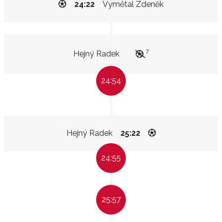
24:22
Vymětal Zdeněk
7
Hejný Radek
24:54
Hejný Radek
25:22
24:55
25:57