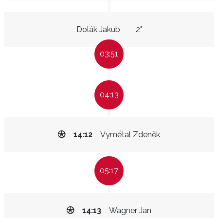
Dolák Jakub
2"
03:51
04:13
14:12
Vymětal Zdeněk
05:17
14:13
Wagner Jan