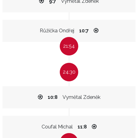
9:7
Vymětal Zdeněk
Růžička Ondřej
10:7
21:54
24:30
10:8
Vymětal Zdeněk
Coufal Michal
11:8