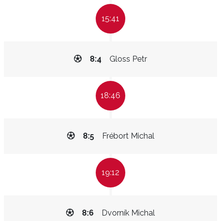
15:41
8:4
Gloss Petr
18:46
8:5
Frébort Michal
19:12
8:6
Dvorník Michal