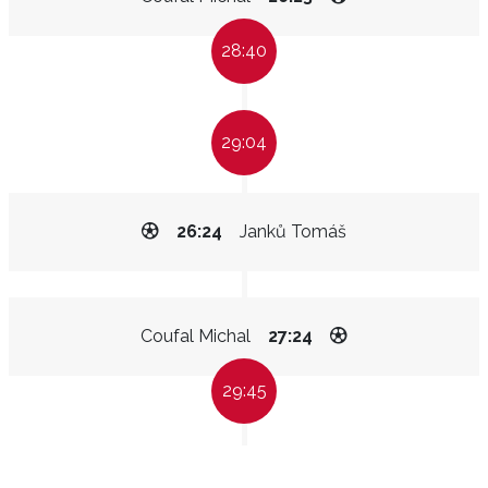
28:40
29:04
26:24
Janků Tomáš
Coufal Michal
27:24
29:45