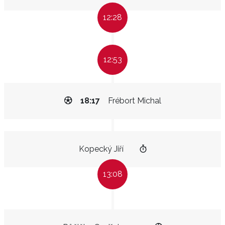
12:28
12:53
18:17
Frébort Michal
Kopecký Jiří
13:08