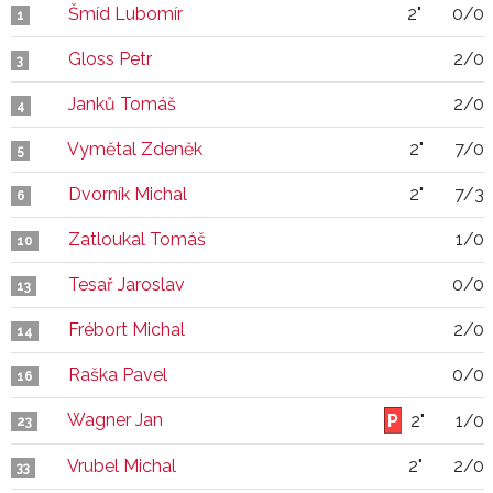
Šmíd Lubomír
2"
0/0
1
Gloss Petr
2/0
3
Janků Tomáš
2/0
4
Vymětal Zdeněk
2"
7/0
5
Dvorník Michal
2"
7/3
6
Zatloukal Tomáš
1/0
10
Tesař Jaroslav
0/0
13
Frébort Michal
2/0
14
Raška Pavel
0/0
16
Wagner Jan
2"
1/0
23
Vrubel Michal
2"
2/0
33