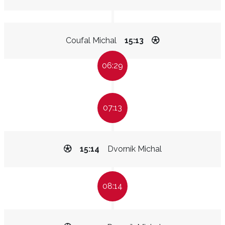
Coufal Michal
15:13
06:29
07:13
15:14
Dvorník Michal
08:14