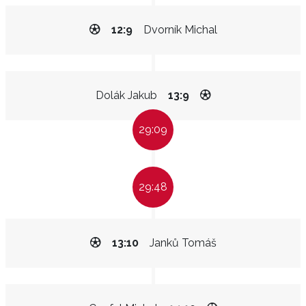
12:9
Dvorník Michal
Dolák Jakub
13:9
29:09
29:48
13:10
Janků Tomáš