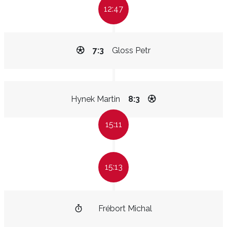
12:47
7:3
Gloss Petr
Hynek Martin
8:3
15:11
15:13
Frébort Michal