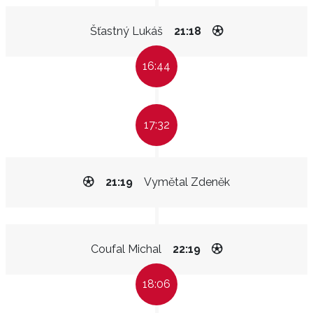
Šťastný Lukáš
21:18
16:44
17:32
21:19
Vymětal Zdeněk
Coufal Michal
22:19
18:06