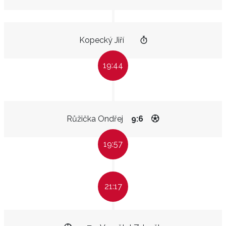
Kopecký Jiří
19:44
Růžička Ondřej
9:6
19:57
21:17