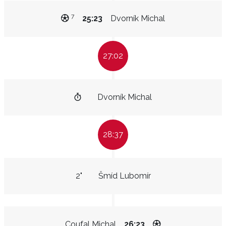
7
25:23
Dvorník Michal
27:02
Dvorník Michal
28:37
2"
Šmíd Lubomír
Coufal Michal
26:23