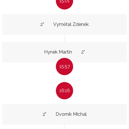
15:01
2"
Vymětal Zdeněk
Hynek Martin
2"
15:57
16:16
2"
Dvorník Michal