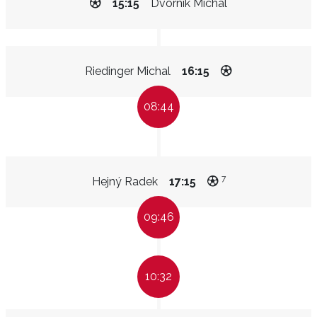
15:15
Dvorník Michal
Riedinger Michal
16:15
08:44
7
Hejný Radek
17:15
09:46
10:32