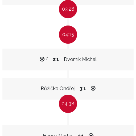
03:28
04:15
7
2:1
Dvorník Michal
Růžička Ondřej
3:1
04:38
Hynek Martin
4:1