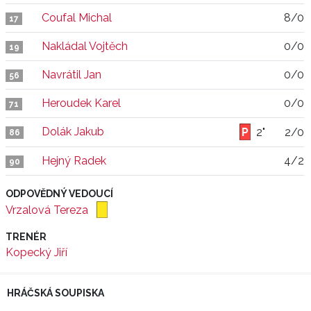
Coufal Michal
8/0
17
Nakládal Vojtěch
0/0
19
Navrátil Jan
0/0
56
Heroudek Karel
0/0
71
Dolák Jakub
2"
2/0
86
Hejný Radek
4/2
90
ODPOVĚDNÝ VEDOUCÍ
Vrzalová Tereza
TRENÉR
Kopecký Jiří
HRÁČSKÁ SOUPISKA