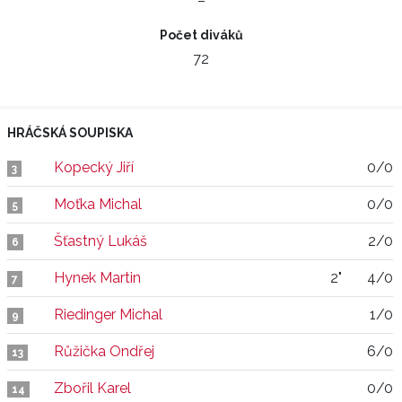
–
Počet diváků
72
HRÁČSKÁ SOUPISKA
Kopecký Jiří
0/0
3
Moťka Michal
0/0
5
Šťastný Lukáš
2/0
6
Hynek Martin
2"
4/0
7
Riedinger Michal
1/0
9
Růžička Ondřej
6/0
13
Zbořil Karel
0/0
14