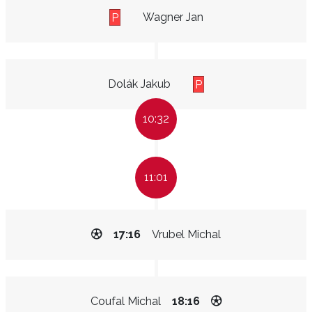
Wagner Jan
P
Dolák Jakub
P
10:32
11:01
17:16
Vrubel Michal
Coufal Michal
18:16