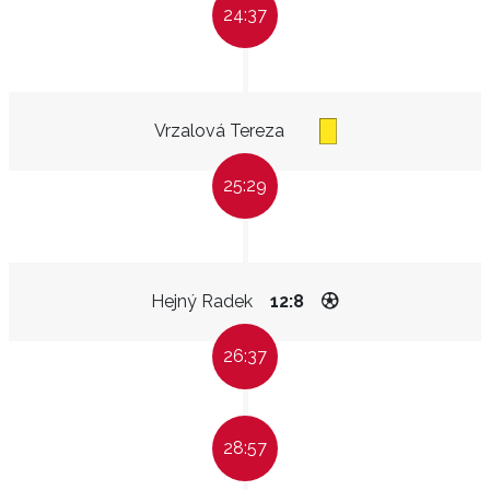
24:37
Vrzalová Tereza
25:29
Hejný Radek
12:8
26:37
28:57