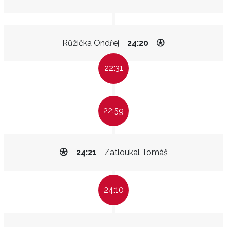
Růžička Ondřej
24:20
22:31
22:59
24:21
Zatloukal Tomáš
24:10