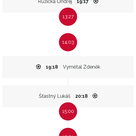
Růžička Ondřej
19:17
13:27
14:03
19:18
Vymětal Zdeněk
Šťastný Lukáš
20:18
15:00