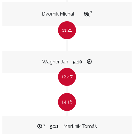
7
Dvorník Michal
11:21
Wagner Jan
5:10
12:47
14:16
7
5:11
Martiník Tomáš