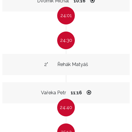
Dvorník Michal
10:16
24:01
24:30
2"
Řehák Matyáš
Vařeka Petr
11:16
24:40