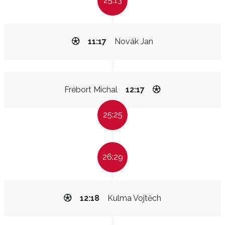
25:13
11:17
Novák Jan
Frébort Michal
12:17
25:25
26:29
12:18
Kulma Vojtěch