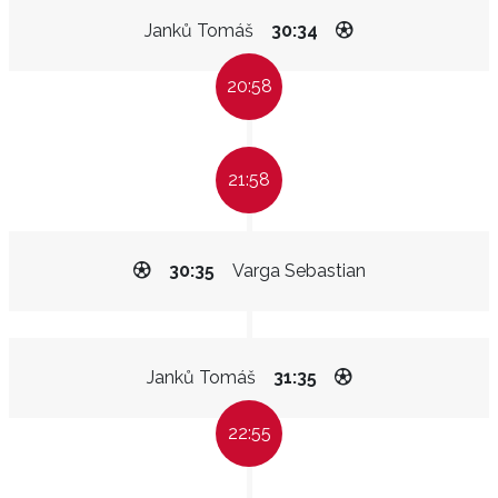
Janků Tomáš
30:34
20:58
21:58
30:35
Varga Sebastian
Janků Tomáš
31:35
22:55