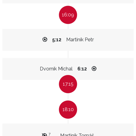
16:09
5:12
Martiník Petr
Dvorník Michal
6:12
17:15
18:10
7
Martiník Tomáš