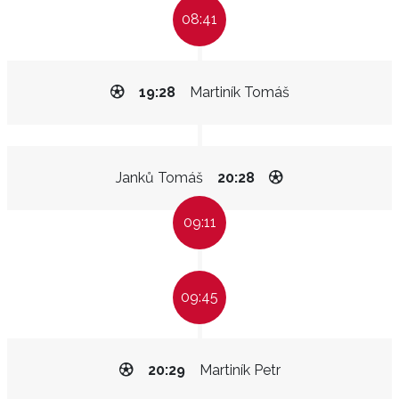
08:41
19:28
Martiník Tomáš
Janků Tomáš
20:28
09:11
09:45
20:29
Martiník Petr