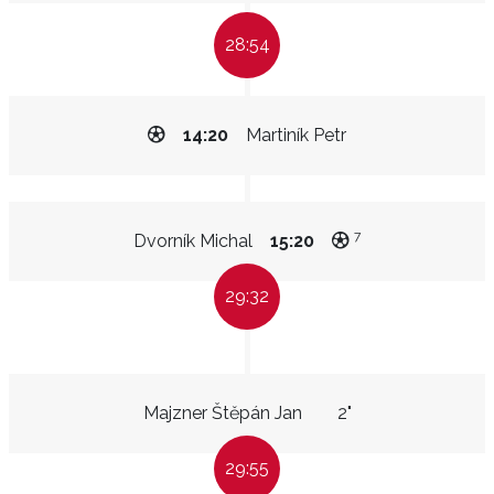
28:54
14:20
Martiník Petr
7
Dvorník Michal
15:20
29:32
Majzner Štěpán Jan
2"
29:55