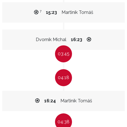
7
15:23
Martiník Tomáš
Dvorník Michal
16:23
03:45
04:18
16:24
Martiník Tomáš
04:38