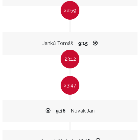
22:59
Janků Tomáš
9:15
23:12
23:47
9:16
Novák Jan