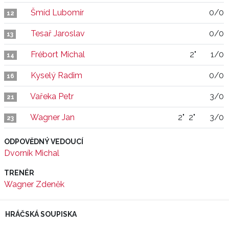
Šmíd Lubomír
0/0
12
Tesař Jaroslav
0/0
13
Frébort Michal
2"
1/0
14
Kyselý Radim
0/0
16
Vařeka Petr
3/0
21
Wagner Jan
2"
2"
3/0
23
ODPOVĚDNÝ VEDOUCÍ
Dvorník Michal
TRENÉR
Wagner Zdeněk
HRÁČSKÁ SOUPISKA