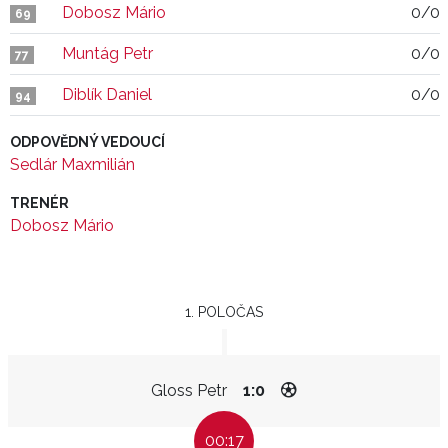
Dobosz Mário
0/0
69
Muntág Petr
0/0
77
Diblík Daniel
0/0
94
ODPOVĚDNÝ VEDOUCÍ
Sedlár Maxmilián
TRENÉR
Dobosz Mário
1. POLOČAS
Gloss Petr
1:0
00:17