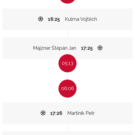
16:25
Kulma Vojtěch
Majzner Štěpán Jan
17:25
05:13
06:06
17:26
Martiník Petr