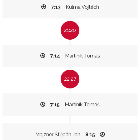
7:13
Kulma Vojtěch
21:20
7:14
Martiník Tomáš
22:27
7:15
Martiník Tomáš
Majzner Štěpán Jan
8:15