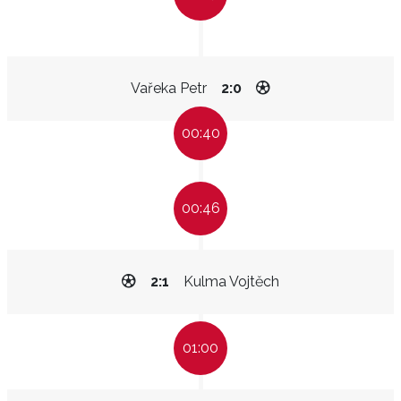
Vařeka Petr
2:0
00:40
00:46
2:1
Kulma Vojtěch
01:00