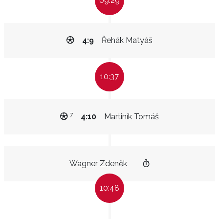
09:29
4:9
Řehák Matyáš
10:37
7
4:10
Martiník Tomáš
Wagner Zdeněk
10:48