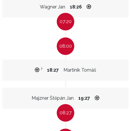
Wagner Jan
18:26
07:20
08:00
7
18:27
Martiník Tomáš
Majzner Štěpán Jan
19:27
08:27