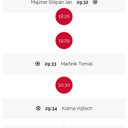
Majzner Štěpán Jan
29:32
18:26
19:29
29:33
Martiník Tomáš
20:30
29:34
Kulma Vojtěch