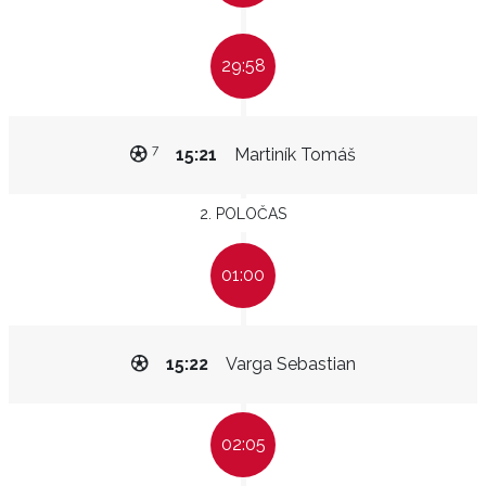
29:58
7
15:21
Martiník Tomáš
2. POLOČAS
01:00
15:22
Varga Sebastian
02:05