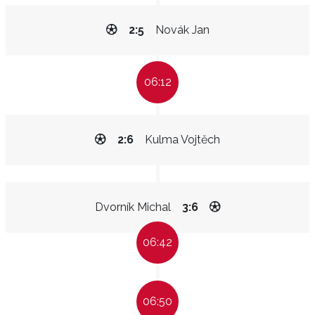
2:5
Novák Jan
06:12
2:6
Kulma Vojtěch
Dvorník Michal
3:6
06:42
06:50