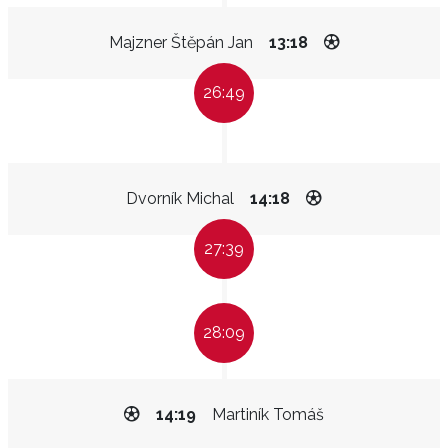
Majzner Štěpán Jan
13:18
26:49
Dvorník Michal
14:18
27:39
28:09
14:19
Martiník Tomáš