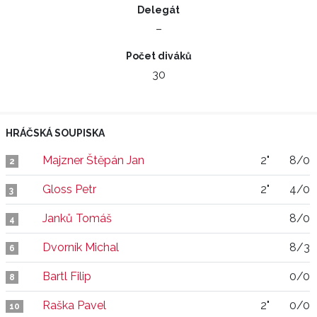
Delegát
–
Počet diváků
30
HRÁČSKÁ SOUPISKA
Majzner Štěpán Jan
2"
8/0
2
Gloss Petr
2"
4/0
3
Janků Tomáš
8/0
4
Dvorník Michal
8/3
6
Bartl Filip
0/0
8
Raška Pavel
2"
0/0
10