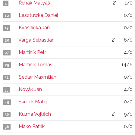
Řehák Matyáš
2"
1/0
4
Lasztuwka Daniel
0/0
12
Kvasnička Jan
0/0
13
Varga Sebastian
2"
6/0
20
Martiník Petr
4/0
27
Martiník Tomáš
14/6
29
Sedlár Maxmilián
0/0
32
Novák Jan
4/0
35
Skrbek Matěj
0/0
49
Kulma Vojtěch
2"
9/0
50
Mako Patrik
0/0
56