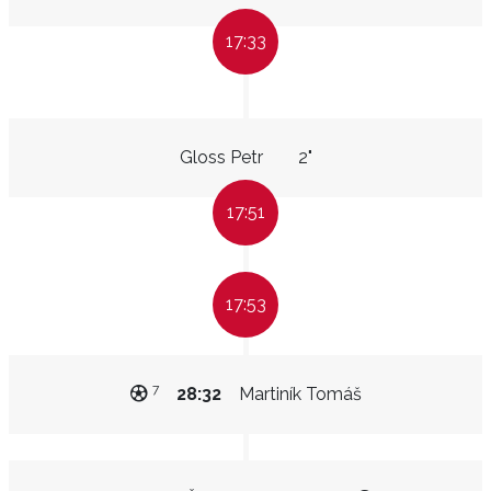
17:33
Gloss Petr
2"
17:51
17:53
7
28:32
Martiník Tomáš