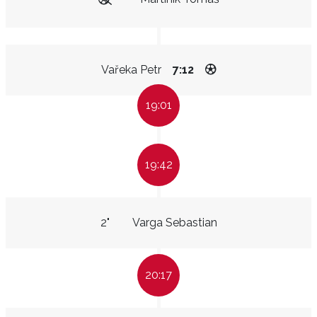
Vařeka Petr
7:12
19:01
19:42
2"
Varga Sebastian
20:17