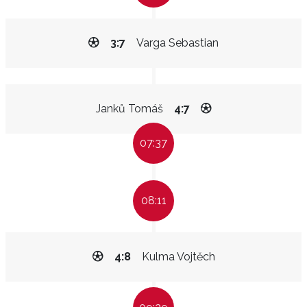
3:7
Varga Sebastian
Janků Tomáš
4:7
07:37
08:11
4:8
Kulma Vojtěch