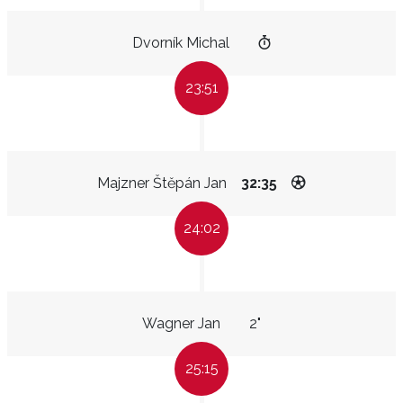
Dvorník Michal
23:51
Majzner Štěpán Jan
32:35
24:02
Wagner Jan
2"
25:15