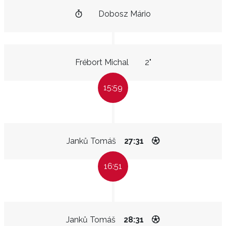
Dobosz Mário
Frébort Michal
2"
15:59
Janků Tomáš
27:31
16:51
Janků Tomáš
28:31