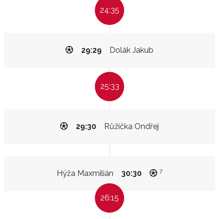
24:35
29:29
Dolák Jakub
25:33
29:30
Růžička Ondřej
7
Hýža Maxmilián
30:30
26:15