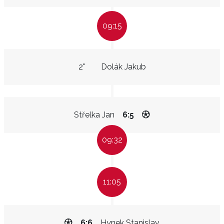
09:15
2"
Dolák Jakub
Střelka Jan
6:5
09:32
11:05
6:6
Hynek Stanislav