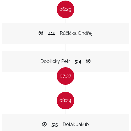
06:29
4:4
Růžička Ondřej
Dobřický Petr
5:4
07:37
08:24
5:5
Dolák Jakub