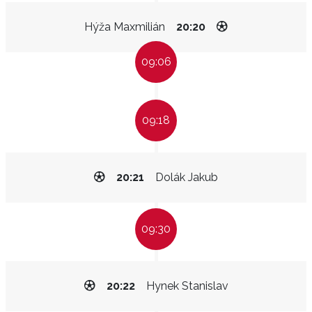
Hýža Maxmilián
20:20
09:06
09:18
20:21
Dolák Jakub
09:30
20:22
Hynek Stanislav