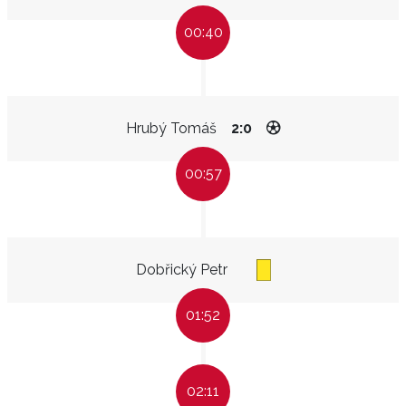
00:40
Hrubý Tomáš
2:0
00:57
Dobřický Petr
01:52
02:11