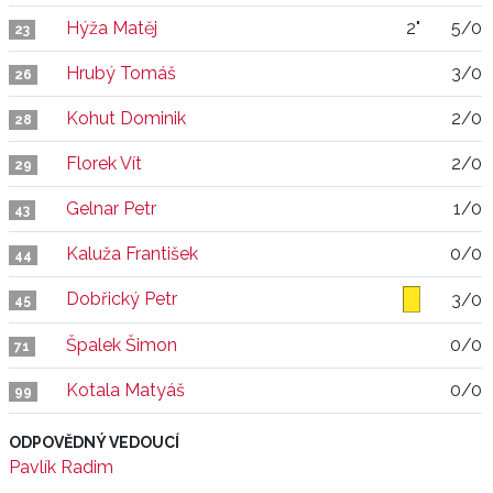
Hýža Matěj
2"
5/0
23
Hrubý Tomáš
3/0
26
Kohut Dominik
2/0
28
Florek Vít
2/0
29
Gelnar Petr
1/0
43
Kaluža František
0/0
44
Dobřický Petr
3/0
45
Špalek Šimon
0/0
71
Kotala Matyáš
0/0
99
ODPOVĚDNÝ VEDOUCÍ
Pavlík Radim