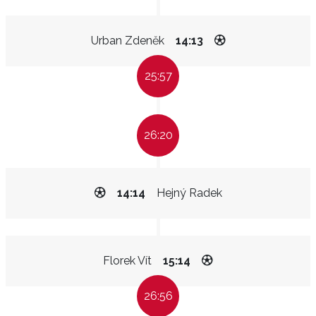
Urban Zdeněk
14:13
25:57
26:20
14:14
Hejný Radek
Florek Vít
15:14
26:56