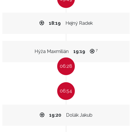
18:19
Hejný Radek
7
Hýža Maxmilián
19:19
06:28
06:54
19:20
Dolák Jakub