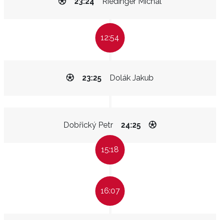
23:24
Riedinger Michal
12:54
23:25
Dolák Jakub
Dobřický Petr
24:25
15:18
16:07