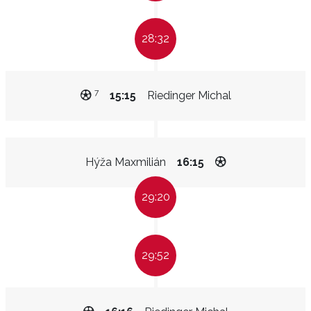
28:32
7
15:15
Riedinger Michal
Hýža Maxmilián
16:15
29:20
29:52