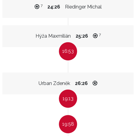
7
24:26
Riedinger Michal
7
Hýža Maxmilián
25:26
16:53
Urban Zdeněk
26:26
19:13
19:58