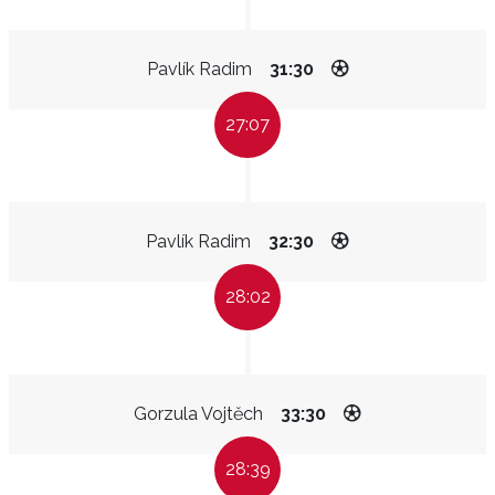
Pavlík Radim
31:30
27:07
Pavlík Radim
32:30
28:02
Gorzula Vojtěch
33:30
28:39