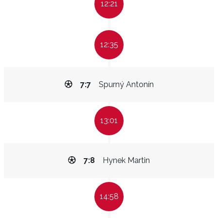
12:21
12:35
7:7
Spurný Antonín
13:01
7:8
Hynek Martin
14:58