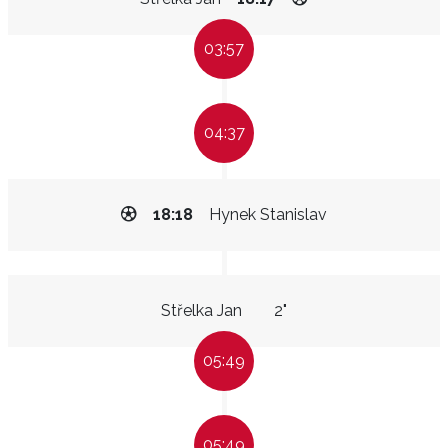
03:57
04:37
18:18
Hynek Stanislav
Střelka Jan
2"
05:49
05:49