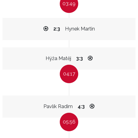
03:49
2:3
Hynek Martin
Hýža Matěj
3:3
04:17
Pavlík Radim
4:3
05:56