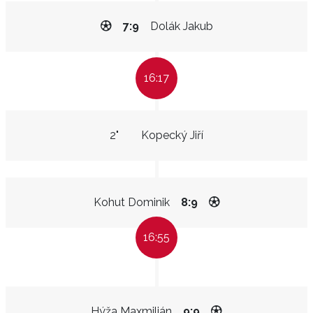
7:9
Dolák Jakub
16:17
2"
Kopecký Jiří
Kohut Dominik
8:9
16:55
Hýža Maxmilián
9:9