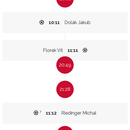
10:11
Dolák Jakub
Florek Vít
11:11
20:49
21:28
7
11:12
Riedinger Michal