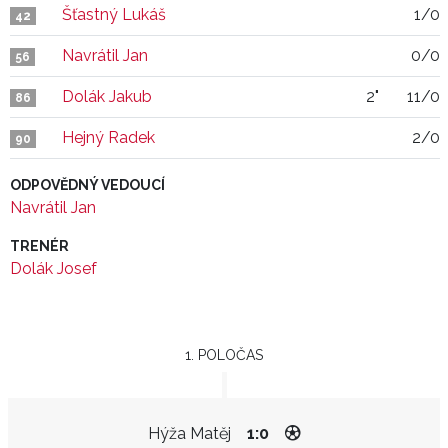
Šťastný Lukáš
1/0
42
Navrátil Jan
0/0
56
Dolák Jakub
2"
11/0
86
Hejný Radek
2/0
90
ODPOVĚDNÝ VEDOUCÍ
Navrátil Jan
TRENÉR
Dolák Josef
1. POLOČAS
Hýža Matěj
1:0