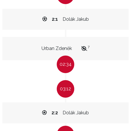
2:1
Dolák Jakub
7
Urban Zdeněk
02:34
03:12
2:2
Dolák Jakub