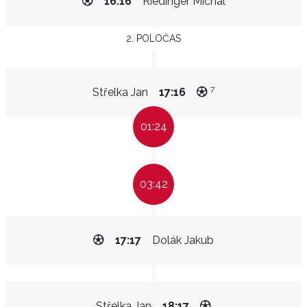
16:16
Riedinger Michal
2. POLOČAS
7
Střelka Jan
17:16
01:24
03:42
17:17
Dolák Jakub
Střelka Jan
18:17