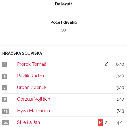
Delegát
–
Počet diváků
10
HRÁČSKÁ SOUPISKA
Prorok Tomáš
2"
0/0
3
Pavlík Radim
3/0
5
Urban Zdeněk
3/0
7
Gorzula Vojtěch
1/0
8
Hýža Maxmilián
7/3
15
Střelka Jan
2"
4/1
21