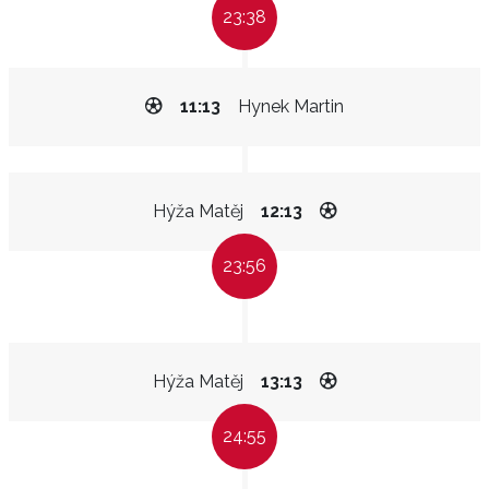
23:38
11:13
Hynek Martin
Hýža Matěj
12:13
23:56
Hýža Matěj
13:13
24:55