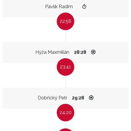
Pavlík Radim
22:58
Hýža Maxmilián
28:28
23:41
Dobřický Petr
29:28
24:20