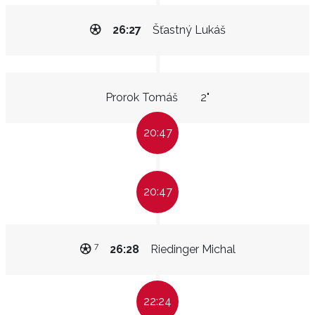
26:27
Šťastný Lukáš
Prorok Tomáš
2"
20:47
20:47
7
26:28
Riedinger Michal
22:24