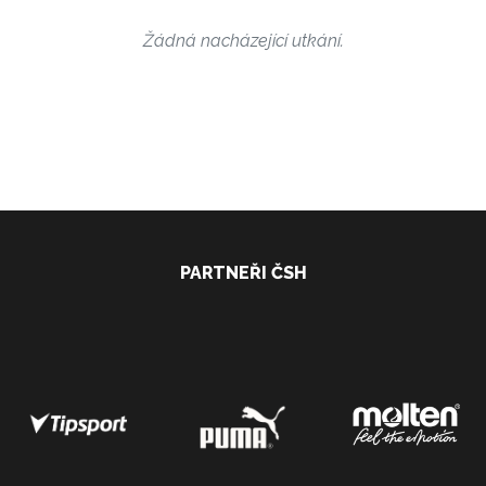
Žádná nacházející utkání.
PARTNEŘI ČSH