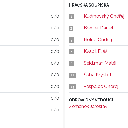
HRÁČSKÁ SOUPISKA
0/0
Kudrnovský Ondřej
1
0/0
Bredler Daniel
3
0/0
Holub Ondřej
5
0/0
Kvapil Eliáš
7
0/0
Seidlman Matěj
9
0/0
Šuba Kryštof
11
0/0
Vespalec Ondřej
14
0/0
ODPOVĚDNÝ VEDOUCÍ
Zemánek Jaroslav
0/0