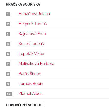
HRÁČSKÁ SOUPISKA
Habáňová Jolana
1
Herynek Tomáš
2
Kajnarová Ema
3
Kosek Tadeáš
5
Lepeták Viktor
6
Maliňáková Barbora
7
Petřík Šimon
8
Tomčík Robin
9
Zlámal Albert
10
ODPOVĚDNÝ VEDOUCÍ