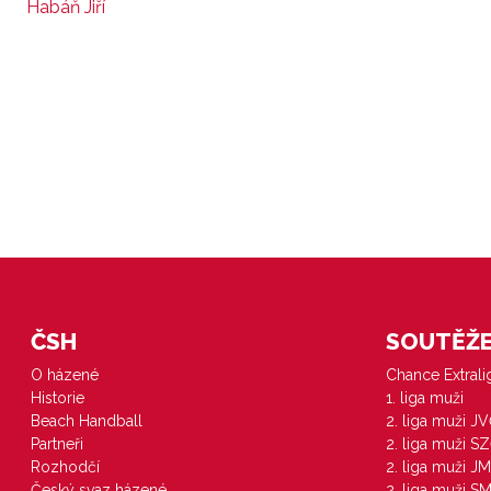
Habáň Jiří
ČSH
SOUTĚŽE 
O házené
Chance Extral
Historie
1. liga muži
Beach Handball
2. liga muži J
Partneři
2. liga muži S
Rozhodčí
2. liga muži JM
Český svaz házené
2. liga muži S