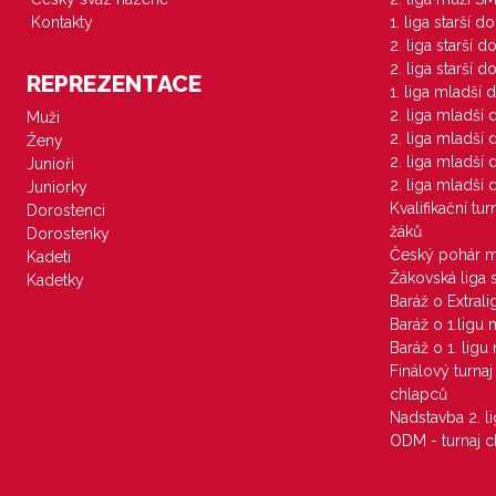
Kontakty
1. liga starší d
2. liga starší 
2. liga starší 
REPREZENTACE
1. liga mladší 
2. liga mladší
Muži
2. liga mladší
Ženy
2. liga mladší
Junioři
2. liga mladší
Juniorky
Kvalifikační tu
Dorostenci
žáků
Dorostenky
Český pohár 
Kadeti
Žákovská liga 
Kadetky
Baráž o Extral
Baráž o 1.ligu
Baráž o 1. lig
Finálový turna
chlapců
Nadstavba 2. l
ODM - turnaj c