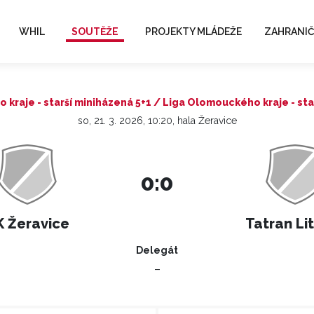
WHIL
SOUTĚŽE
PROJEKTY MLÁDEŽE
ZAHRANIČ
kraje - starší miniházená 5+1 / Liga Olomouckého kraje - sta
so, 21. 3. 2026, 10:20, hala Žeravice
0:0
K Žeravice
Tatran Li
Delegát
–