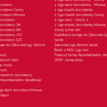
orostenci
2. liga starší dorostenky - Morava
dorostenci Čechy
1. liga mladší dorostenky
dorostenci Morava
2. liga mladší dorostenky Čechy
dorostenci
2. liga ženy - Čechy 2
 dorostenci JM
2. liga mladší dorostenky Morava
 dorostenci SM
Český pohár žen
 dorostenci JVČ
Kvalifikační turnaje do Žákovské li
 dorostenci SZČ
žaček
rnaje do Žákovské ligy starších
Žákovská liga starších žaček
Baráž o MOL Ligu žen
mužů
Finálový turnaj Házenkářského des
starších žáků
ODM - turnaj dívky
igu mužů
 mužů
u mladších dorostenců
j Házenkářského desetiboje
iga starší dorostenci Morava
hlapci