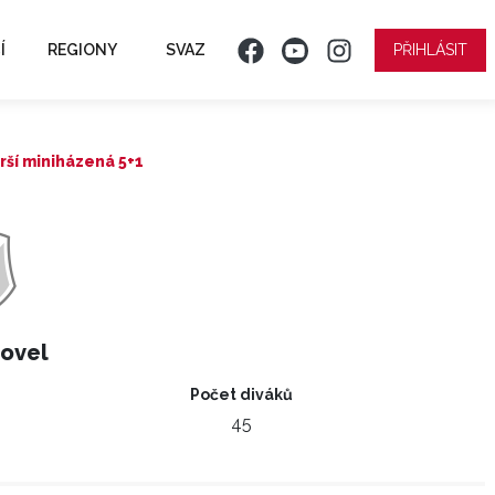
Í
REGIONY
SVAZ
PŘIHLÁSIT
rší miniházená 5+1
tovel
Počet diváků
45