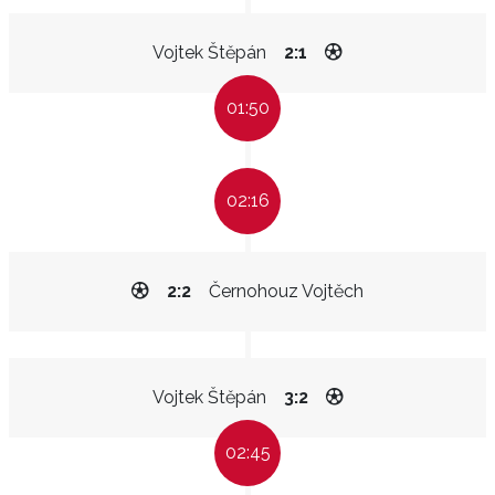
Vojtek Štěpán
2:1
01:50
02:16
2:2
Černohouz Vojtěch
Vojtek Štěpán
3:2
02:45