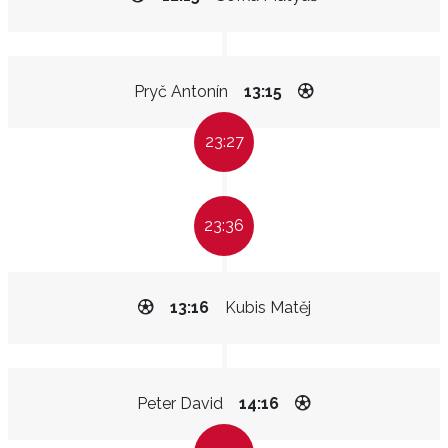
Pryč Antonín
13:15
23:27
23:36
13:16
Kubis Matěj
Peter David
14:16