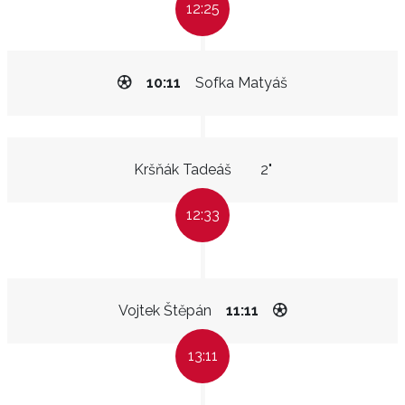
12:25
10:11
Sofka Matyáš
Kršňák Tadeáš
2"
12:33
Vojtek Štěpán
11:11
13:11