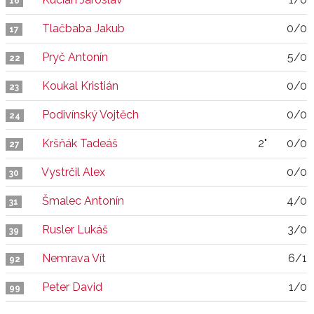
16
Tlačbaba Jakub
0/0
17
Pryč Antonín
5/0
22
Koukal Kristián
0/0
23
Podivínský Vojtěch
0/0
24
Kršňák Tadeáš
2"
0/0
27
Vystrčil Alex
0/0
30
Šmalec Antonín
4/0
31
Rusler Lukáš
3/0
39
Nemrava Vít
6/1
92
Peter David
1/0
99