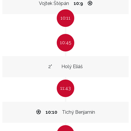
Vojtek Štěpán
10:9
10:11
10:45
2"
Holý Eliáš
11:43
10:10
Tichý Benjamín