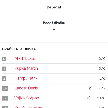
Delegát
–
Počet diváků
–
HRÁČSKÁ SOUPISKA
Miklík Lukáš
0/0
1
Kupka Martin
0/0
3
Hampl Patrik
1/0
4
Langer Denis
2"
4/3
10
Vojtek Štěpán
2"
10/0
14
Kucián Jaroslav
1/0