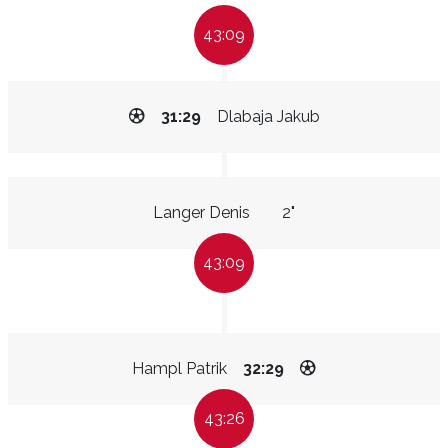
43:09
31:29
Dlabaja Jakub
Langer Denis
2"
43:09
Hampl Patrik
32:29
43:26