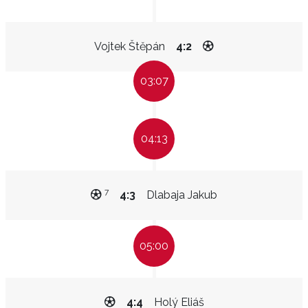
Vojtek Štěpán
4:2
03:07
04:13
7
4:3
Dlabaja Jakub
05:00
4:4
Holý Eliáš