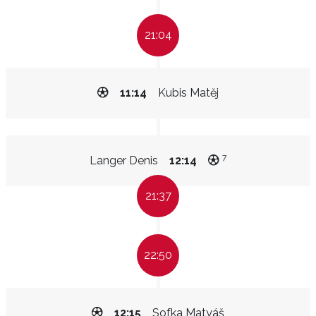
21:04
11:14
Kubis Matěj
7
Langer Denis
12:14
21:37
22:50
12:15
Sofka Matyáš