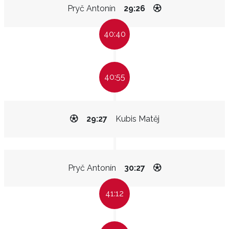
Pryč Antonín
29:26
40:40
40:55
29:27
Kubis Matěj
Pryč Antonín
30:27
41:12