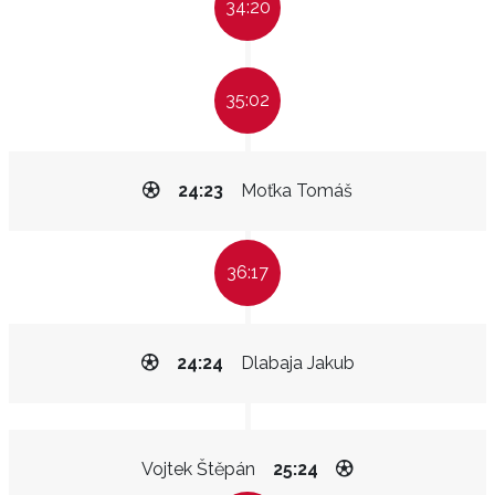
34:20
35:02
24:23
Moťka Tomáš
36:17
24:24
Dlabaja Jakub
Vojtek Štěpán
25:24