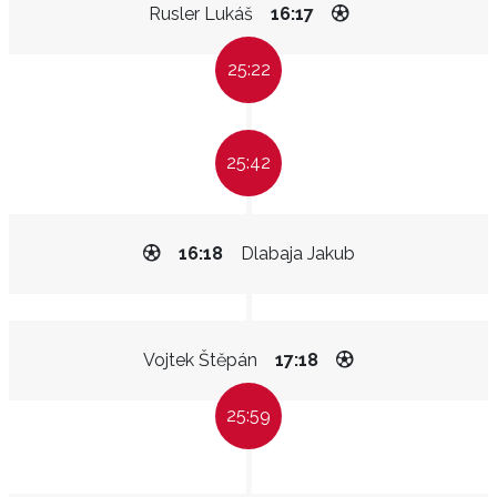
Rusler Lukáš
16:17
25:22
25:42
16:18
Dlabaja Jakub
Vojtek Štěpán
17:18
25:59