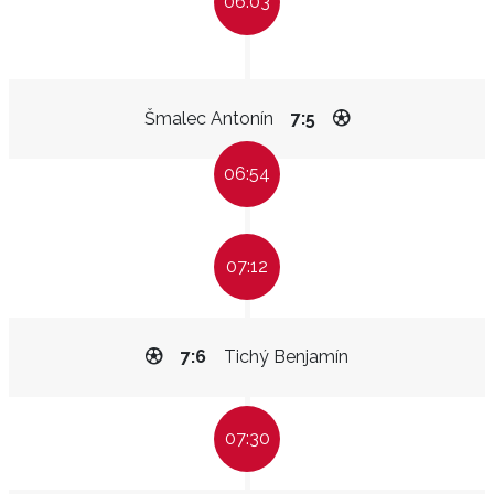
06:03
Šmalec Antonín
7:5
06:54
07:12
7:6
Tichý Benjamín
07:30