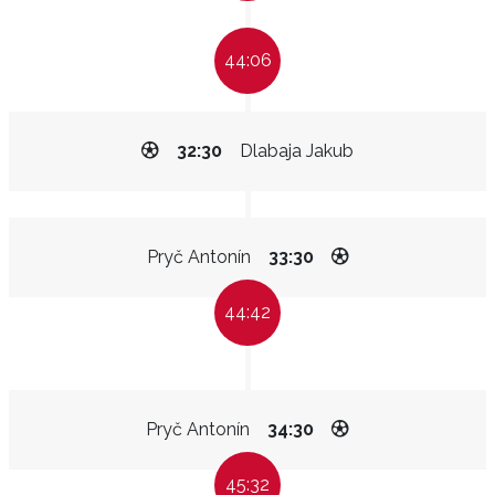
44:06
32:30
Dlabaja Jakub
Pryč Antonín
33:30
44:42
Pryč Antonín
34:30
45:32