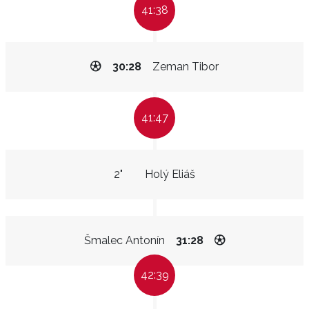
41:38
30:28
Zeman Tibor
41:47
2"
Holý Eliáš
Šmalec Antonín
31:28
42:39