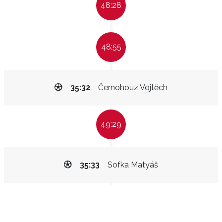
48:28
48:55
35:32
Černohouz Vojtěch
49:29
35:33
Sofka Matyáš