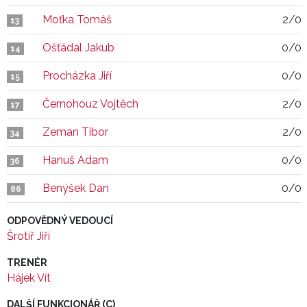
Moťka Tomáš
2/0
13
Ošťádal Jakub
0/0
14
Procházka Jiří
0/0
15
Černohouz Vojtěch
2/0
17
Zeman Tibor
2/0
34
Hanuš Adam
0/0
36
Benýšek Dan
0/0
86
ODPOVĚDNÝ VEDOUCÍ
Šrotíř Jiří
TRENÉR
Hájek Vít
DALŠÍ FUNKCIONÁŘ (C)