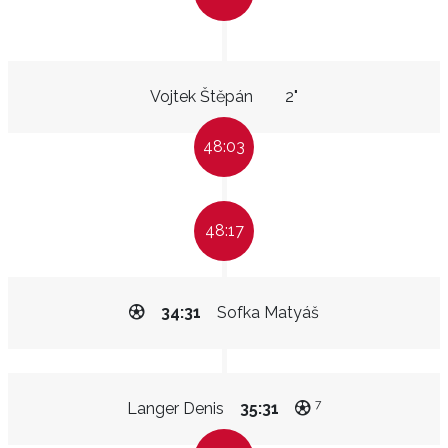
Vojtek Štěpán
2"
48:03
48:17
34:31
Sofka Matyáš
7
Langer Denis
35:31