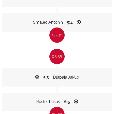
Šmalec Antonín
5:4
05:30
05:55
5:5
Dlabaja Jakub
Rusler Lukáš
6:5