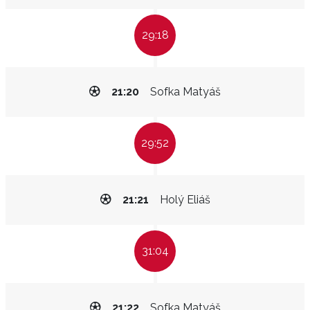
29:18
21:20
Sofka Matyáš
29:52
21:21
Holý Eliáš
31:04
21:22
Sofka Matyáš