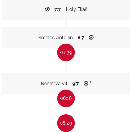
7:7
Holý Eliáš
Šmalec Antonín
8:7
07:39
7
Nemrava Vít
9:7
08:18
08:29