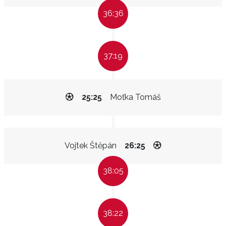
36:36
37:19
25:25
Moťka Tomáš
Vojtek Štěpán
26:25
38:05
38:22