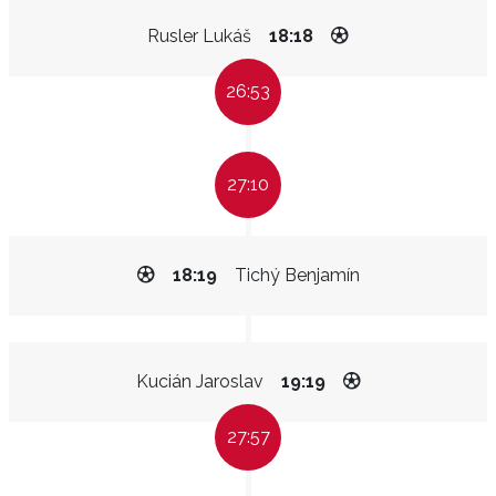
Rusler Lukáš
18:18
26:53
27:10
18:19
Tichý Benjamín
Kucián Jaroslav
19:19
27:57