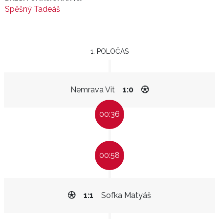
Spěšný Tadeáš
1. POLOČAS
Nemrava Vít
1:0
00:36
00:58
1:1
Sofka Matyáš