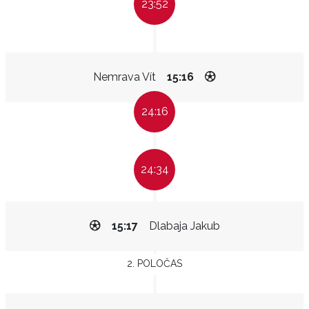
23:52
Nemrava Vít
15:16
24:16
24:34
15:17
Dlabaja Jakub
2. POLOČAS