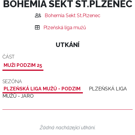
BOHEMIA SEKT ST.PLZENEC
Bohemia Sekt St.Plzenec
Plzeňská liga mužů
UTKÁNÍ
ČÁST
MUŽI PODZIM 25
SEZÓNA
PLZEŇSKÁ LIGA MUŽŮ - PODZIM
PLZEŇSKÁ LIGA
MUŽŮ - JARO
Žádná nacházející utkání.