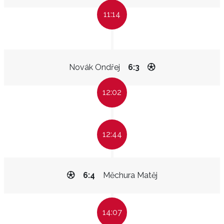
11:14
Novák Ondřej
6:3
12:02
12:44
6:4
Měchura Matěj
14:07