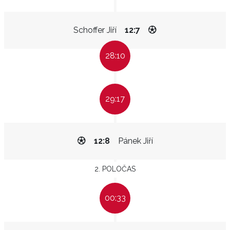
Schoffer Jiří
12:7
28:10
29:17
12:8
Pánek Jiří
2. POLOČAS
00:33