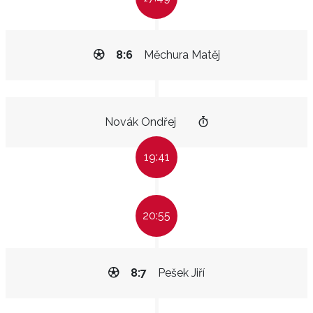
8:6
Měchura Matěj
Novák Ondřej
19:41
20:55
8:7
Pešek Jiří