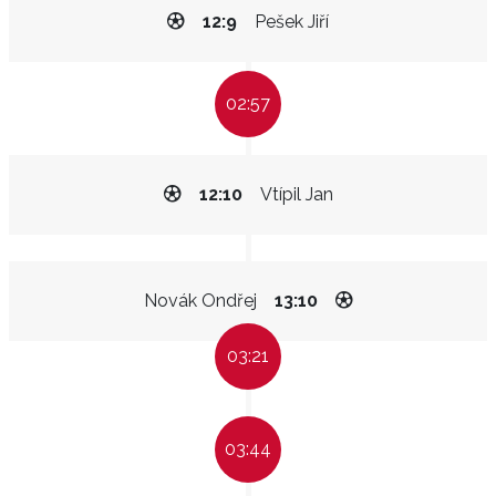
12:9
Pešek Jiří
02:57
12:10
Vtípil Jan
Novák Ondřej
13:10
03:21
03:44