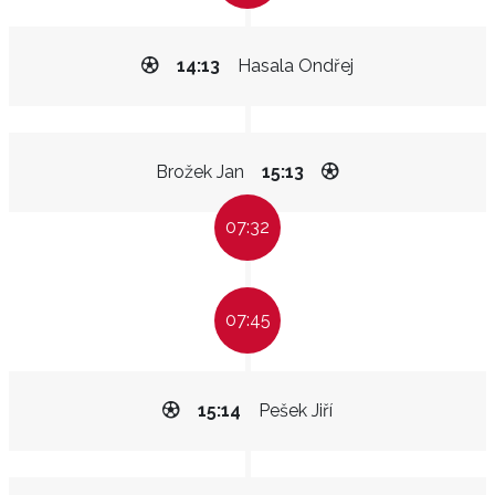
14:13
Hasala Ondřej
Brožek Jan
15:13
07:32
07:45
15:14
Pešek Jiří