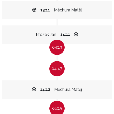
13:11
Měchura Matěj
Brožek Jan
14:11
04:13
04:47
14:12
Měchura Matěj
06:15