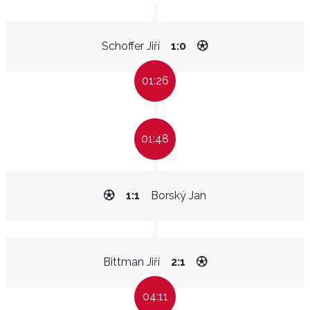
Schoffer Jiří
1:0
01:26
01:48
1:1
Borský Jan
Bittman Jiří
2:1
04:11