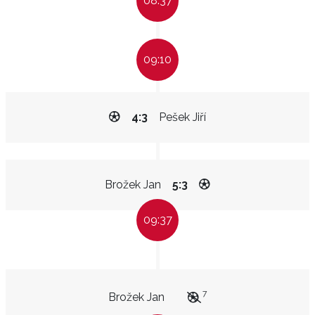
08:37
09:10
4:3
Pešek Jiří
Brožek Jan
5:3
09:37
7
Brožek Jan