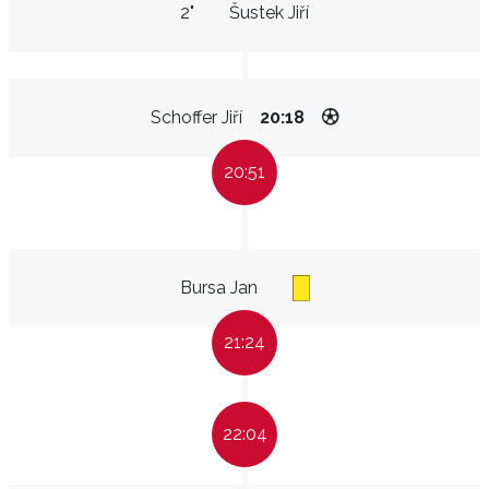
2"
Šustek Jiří
Schoffer Jiří
20:18
20:51
Bursa Jan
21:24
22:04