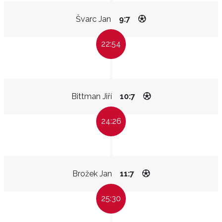
Švarc Jan
9:7
22:54
Bittman Jiří
10:7
24:26
Brožek Jan
11:7
25:30