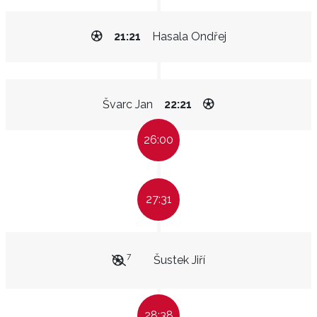
21:21
Hasala Ondřej
Švarc Jan
22:21
26:00
27:31
7
Šustek Jiří
28:38