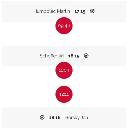
Humpolec Martin
17:15
09:46
Schoffer Jiří
18:15
11:03
12:11
18:16
Borský Jan