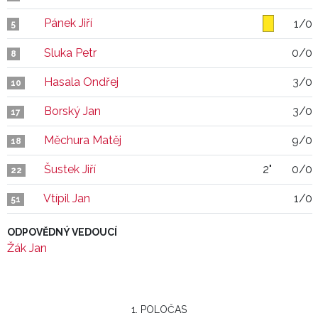
Pánek Jiří
1/0
5
Sluka Petr
0/0
8
Hasala Ondřej
3/0
10
Borský Jan
3/0
17
Měchura Matěj
9/0
18
Šustek Jiří
2"
0/0
22
Vtípil Jan
1/0
51
ODPOVĚDNÝ VEDOUCÍ
Žák Jan
1. POLOČAS