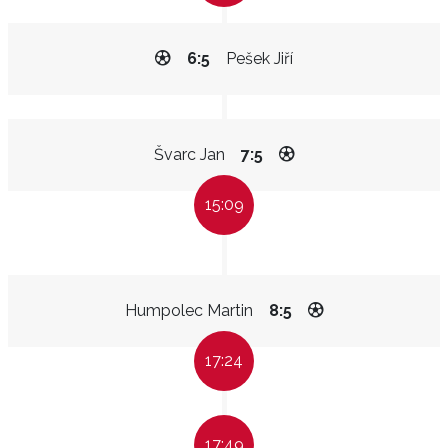
6:5
Pešek Jiří
Švarc Jan
7:5
15:09
Humpolec Martin
8:5
17:24
17:49