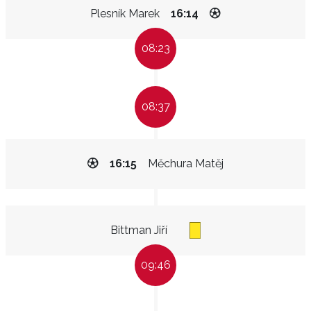
Plesník Marek
16:14
08:23
08:37
16:15
Měchura Matěj
Bittman Jiří
09:46