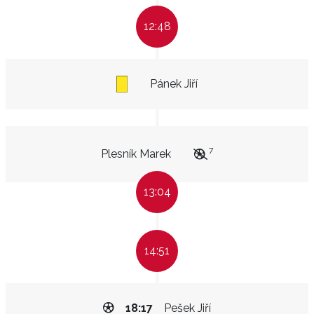
12:48
Pánek Jiří
7
Plesník Marek
13:04
14:51
18:17
Pešek Jiří