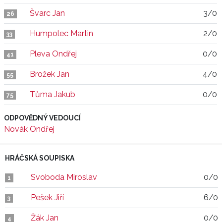
Švarc Jan
3/0
26
Humpolec Martin
2/0
33
Pleva Ondřej
0/0
41
Brožek Jan
4/0
55
Tůma Jakub
0/0
75
ODPOVĚDNÝ VEDOUCÍ
Novák Ondřej
HRÁČSKÁ SOUPISKA
Svoboda Miroslav
0/0
1
Pešek Jiří
6/0
3
Žák Jan
0/0
4