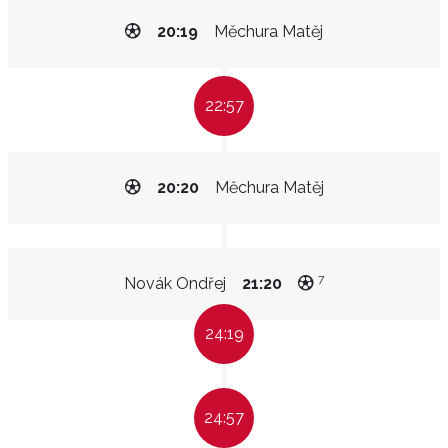
20:19
Měchura Matěj
22:57
20:20
Měchura Matěj
7
Novák Ondřej
21:20
24:19
24:57