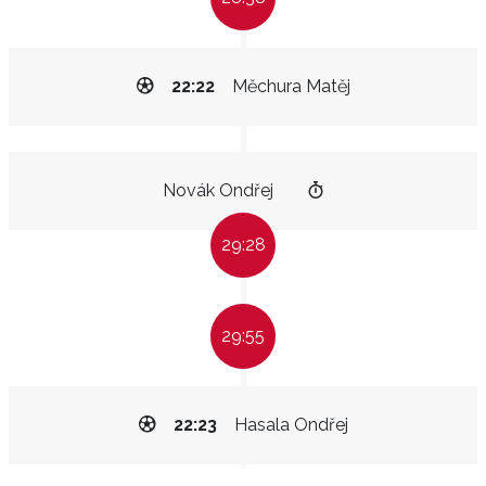
22:22
Měchura Matěj
Novák Ondřej
29:28
29:55
22:23
Hasala Ondřej