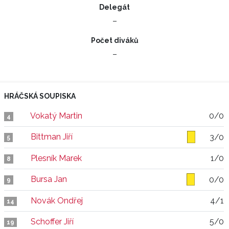
Delegát
–
Počet diváků
–
HRÁČSKÁ SOUPISKA
Vokatý Martin
0/0
4
Bittman Jiří
3/0
5
Plesník Marek
1/0
8
Bursa Jan
0/0
9
Novák Ondřej
4/1
14
Schoffer Jiří
5/0
19