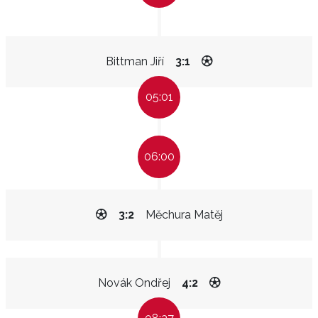
Bittman Jiří
3:1
05:01
06:00
3:2
Měchura Matěj
Novák Ondřej
4:2