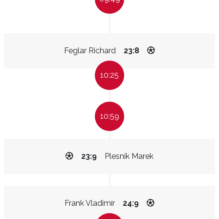
Feglar Richard
23:8
10:25
10:59
23:9
Plesník Marek
Frank Vladimír
24:9