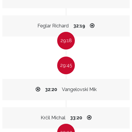
Feglar Richard
32:19
29:18
29:45
32:20
Vangelovski Mik
Krčil Michal
33:20