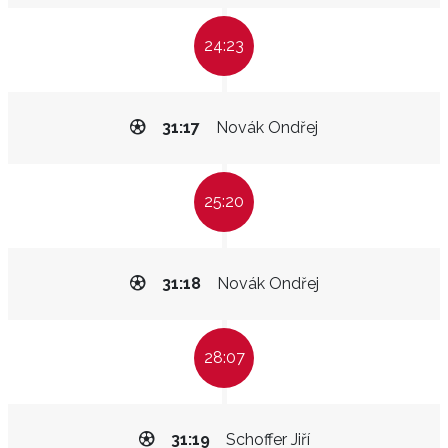
24:23
31:17
Novák Ondřej
25:20
31:18
Novák Ondřej
28:07
31:19
Schoffer Jiří