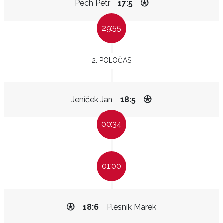
Pech Petr
17:5
29:55
2. POLOČAS
Jeníček Jan
18:5
00:34
01:00
18:6
Plesník Marek