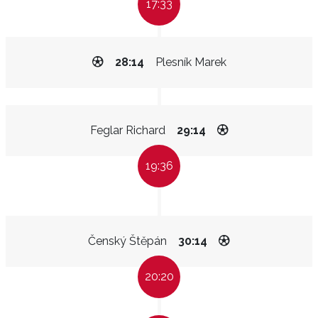
17:33
28:14
Plesník Marek
Feglar Richard
29:14
19:36
Čenský Štěpán
30:14
20:20