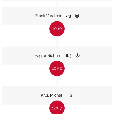
Frank Vladimír
7:3
10:10
Feglar Richard
8:3
10:52
Krčil Michal
2"
12:07