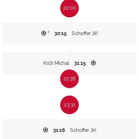
22:00
7
30:15
Schoffer Jiří
Krčil Michal
31:15
22:38
23:31
31:16
Schoffer Jiří