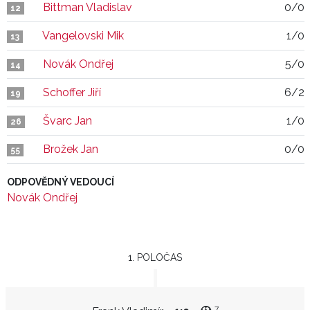
Bittman Vladislav
0/0
12
Vangelovski Mik
1/0
13
Novák Ondřej
5/0
14
Schoffer Jiří
6/2
19
Švarc Jan
1/0
26
Brožek Jan
0/0
55
ODPOVĚDNÝ VEDOUCÍ
Novák Ondřej
1. POLOČAS
7