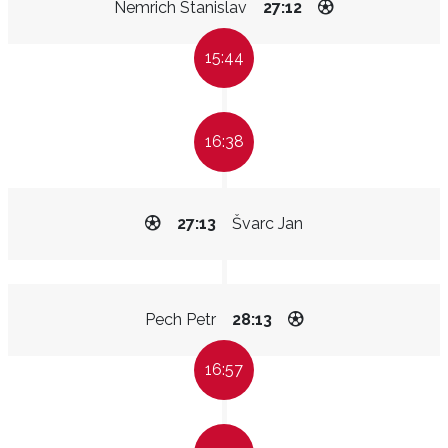
Nemrich Stanislav
27:12
15:44
16:38
27:13
Švarc Jan
Pech Petr
28:13
16:57