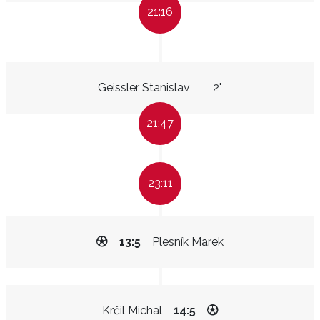
21:16
Geissler Stanislav
2"
21:47
23:11
13:5
Plesník Marek
Krčil Michal
14:5