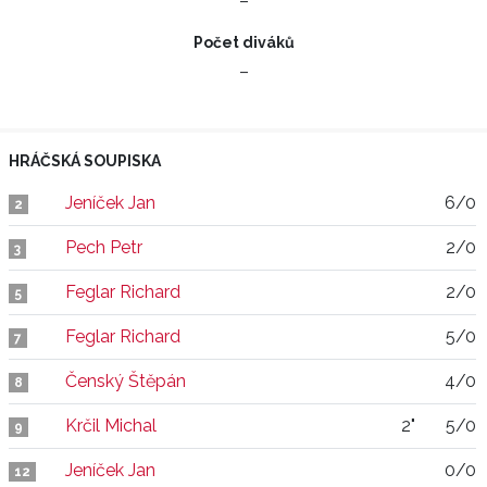
–
Počet diváků
–
HRÁČSKÁ SOUPISKA
Jeníček Jan
6/0
2
Pech Petr
2/0
3
Feglar Richard
2/0
5
Feglar Richard
5/0
7
Čenský Štěpán
4/0
8
Krčil Michal
2"
5/0
9
Jeníček Jan
0/0
12