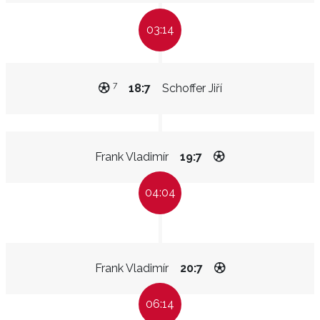
03:14
7
18:7
Schoffer Jiří
Frank Vladimír
19:7
04:04
Frank Vladimír
20:7
06:14