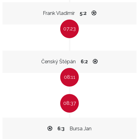
Frank Vladimír
5:2
07:23
Čenský Štěpán
6:2
08:11
08:37
6:3
Bursa Jan