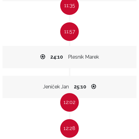
11:35
11:57
24:10
Plesník Marek
Jeníček Jan
25:10
12:02
12:28