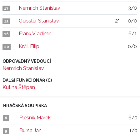
Nemrich Stanislav
3/0
13
Geissler Stanislav
2"
0/0
15
Frank Vladimír
6/1
16
Krčil Filip
0/0
20
ODPOVĚDNÝ VEDOUCÍ
Nemrich Stanislav
DALŠÍ FUNKCIONÁŘ (C)
Kutina Štěpán
HRÁČSKÁ SOUPISKA
Plesník Marek
6/0
8
Bursa Jan
1/0
9