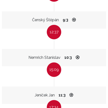
Čenský Štěpán
9:3
12:37
Nemrich Stanislav
10:3
15:09
Jeníček Jan
11:3
17:34