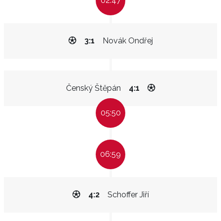
02:47
3:1
Novák Ondřej
Čenský Štěpán
4:1
05:50
06:59
4:2
Schoffer Jiří