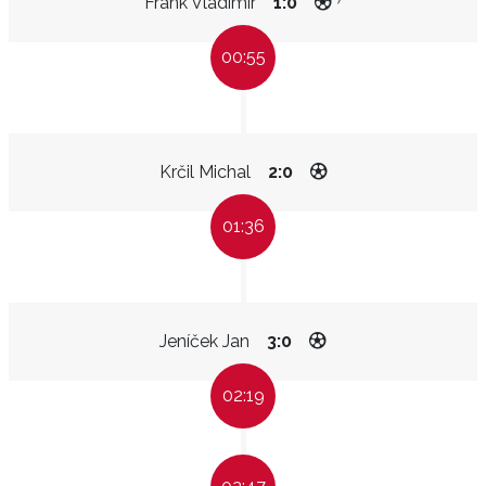
Frank Vladimír
1:0
00:55
Krčil Michal
2:0
01:36
Jeníček Jan
3:0
02:19