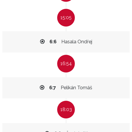
15:05
6:6
Hasala Ondřej
16:54
6:7
Pelikán Tomáš
18:03