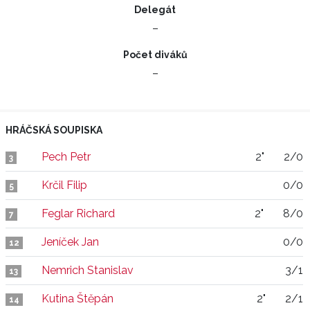
Delegát
–
Počet diváků
–
HRÁČSKÁ SOUPISKA
Pech Petr
2"
2/0
3
Krčil Filip
0/0
5
Feglar Richard
2"
8/0
7
Jeníček Jan
0/0
12
Nemrich Stanislav
3/1
13
Kutina Štěpán
2"
2/1
14