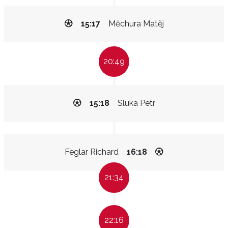
15:17
Měchura Matěj
20:49
15:18
Sluka Petr
Feglar Richard
16:18
21:34
22:16