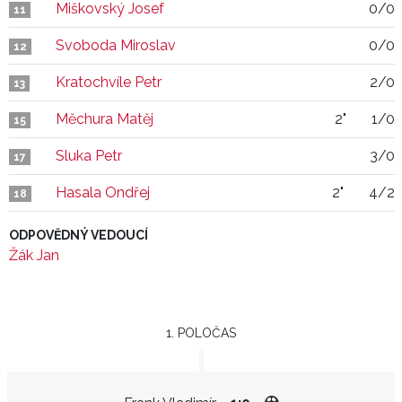
Miškovský Josef
0/0
11
Svoboda Miroslav
0/0
12
Kratochvíle Petr
2/0
13
Měchura Matěj
2"
1/0
15
Sluka Petr
3/0
17
Hasala Ondřej
2"
4/2
18
ODPOVĚDNÝ VEDOUCÍ
Žák Jan
1. POLOČAS