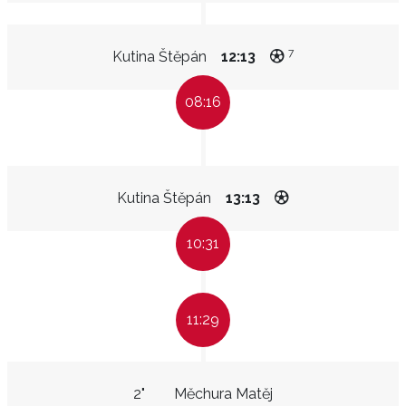
7
Kutina Štěpán
12:13
08:16
Kutina Štěpán
13:13
10:31
11:29
2"
Měchura Matěj