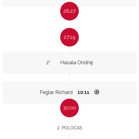
26:27
27:19
2"
Hasala Ondřej
Feglar Richard
10:11
30:00
2. POLOČAS