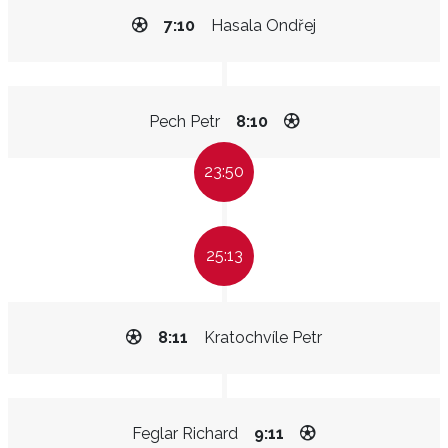
7:10
Hasala Ondřej
Pech Petr
8:10
23:50
25:13
8:11
Kratochvíle Petr
Feglar Richard
9:11