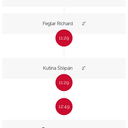
Feglar Richard
2"
11:29
Kutina Štěpán
2"
11:29
12:49