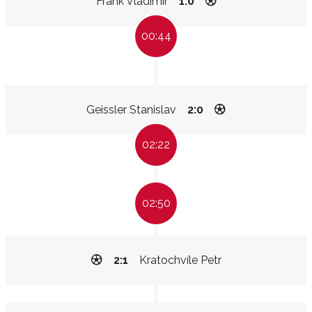
Frank Vladimír
1:0
00:44
Geissler Stanislav
2:0
02:22
02:50
2:1
Kratochvíle Petr