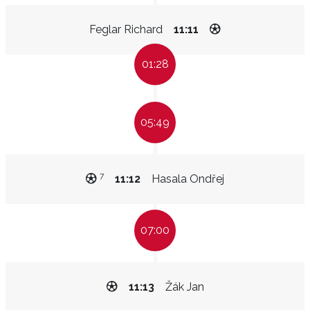
Feglar Richard
11:11
01:28
05:49
7
11:12
Hasala Ondřej
07:00
11:13
Žák Jan