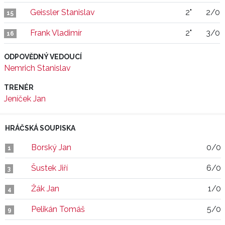
Geissler Stanislav
2"
2/0
15
Frank Vladimír
2"
3/0
16
ODPOVĚDNÝ VEDOUCÍ
Nemrich Stanislav
TRENÉR
Jeníček Jan
HRÁČSKÁ SOUPISKA
Borský Jan
0/0
1
Šustek Jiří
6/0
3
Žák Jan
1/0
4
Pelikán Tomáš
5/0
9