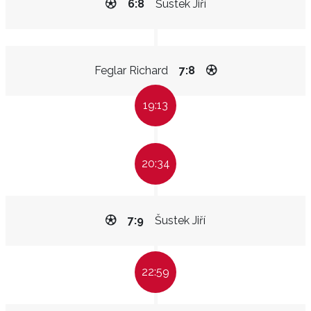
6:8
Šustek Jiří
Feglar Richard
7:8
19:13
20:34
7:9
Šustek Jiří
22:59