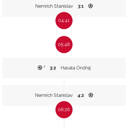
Nemrich Stanislav
3:1
04:41
05:48
7
3:2
Hasala Ondřej
Nemrich Stanislav
4:2
06:26