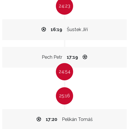
24:23
16:19
Šustek Jiří
Pech Petr
17:19
24:54
25:16
17:20
Pelikán Tomáš