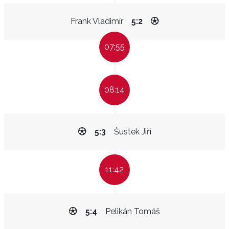
Frank Vladimír
5:2
07:55
08:14
5:3
Šustek Jiří
11:42
5:4
Pelikán Tomáš