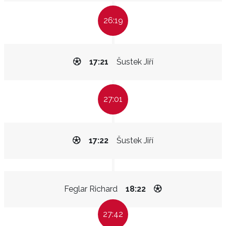
26:19
17:21
Šustek Jiří
27:01
17:22
Šustek Jiří
Feglar Richard
18:22
27:42