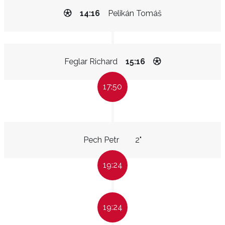
14:16
Pelikán Tomáš
Feglar Richard
15:16
17:50
Pech Petr
2"
19:24
19:24