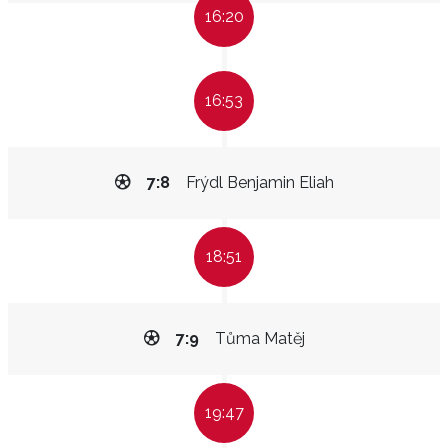
16:20
16:53
7:8
Frýdl Benjamin Eliah
18:51
7:9
Tůma Matěj
19:47