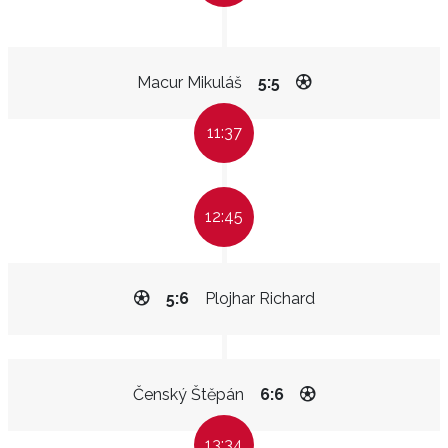
Macur Mikuláš
5:5
11:37
12:45
5:6
Plojhar Richard
Čenský Štěpán
6:6
13:34