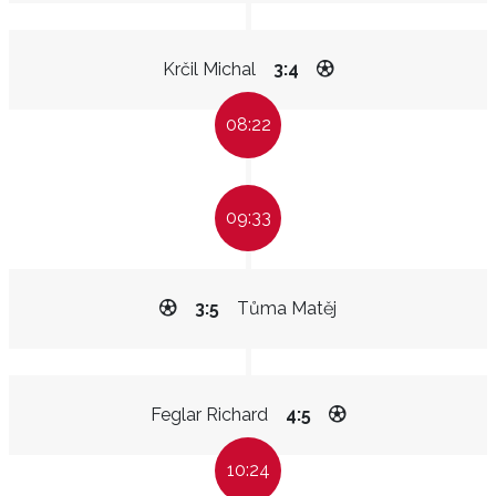
Krčil Michal
3:4
08:22
09:33
3:5
Tůma Matěj
Feglar Richard
4:5
10:24