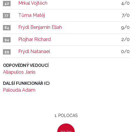
Mrkal Vojtěch
4/0
42
Tůma Matěj
7/0
77
Frýdl Benjamin Eliah
9/0
84
Plojhar Richard
2/0
94
Frýdl Natanael
0/0
99
ODPOVĚDNÝ VEDOUCÍ
Aliapulios Janis
DALŠÍ FUNKCIONÁŘ (C)
Palouda Adam
1. POLOČAS