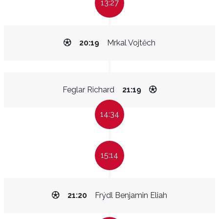
13:27
20:19
Mrkal Vojtěch
Feglar Richard
21:19
14:34
15:14
21:20
Frýdl Benjamin Eliah