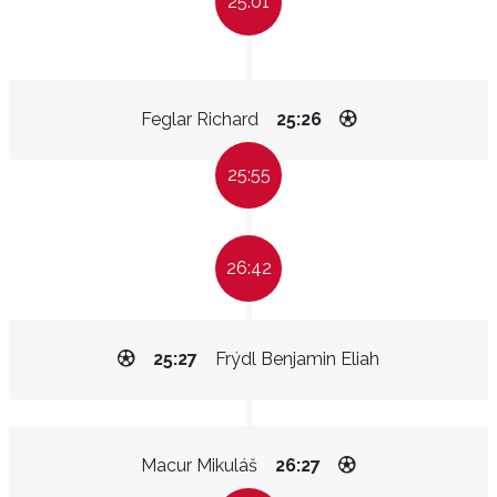
25:01
Feglar Richard
25:26
25:55
26:42
25:27
Frýdl Benjamin Eliah
Macur Mikuláš
26:27