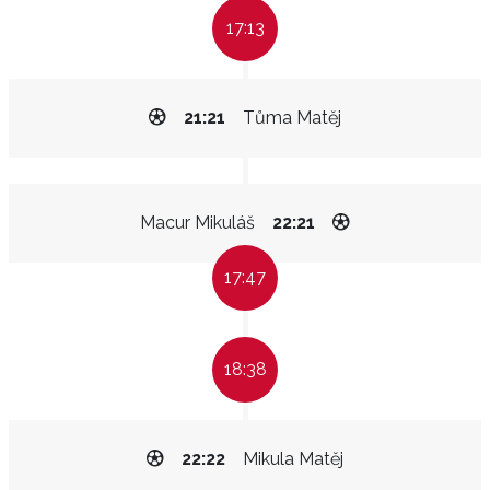
17:13
21:21
Tůma Matěj
Macur Mikuláš
22:21
17:47
18:38
22:22
Mikula Matěj