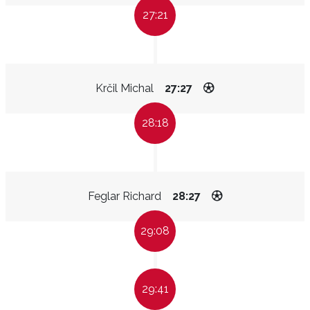
27:21
Krčil Michal
27:27
28:18
Feglar Richard
28:27
29:08
29:41