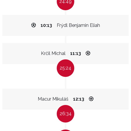
24:49
10:13
Frýdl Benjamin Eliah
Krčil Michal
11:13
25:24
Macur Mikuláš
12:13
26:34