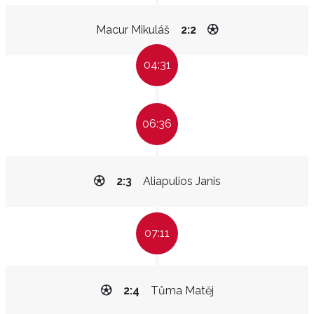
Macur Mikuláš
2:2
04:31
06:36
2:3
Aliapulios Janis
07:11
2:4
Tůma Matěj