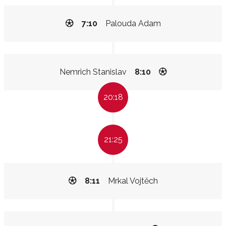
7:10
Palouda Adam
Nemrich Stanislav
8:10
20:18
21:25
8:11
Mrkal Vojtěch