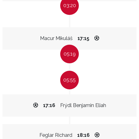
03:20
Macur Mikuláš
17:15
05:19
05:55
17:16
Frýdl Benjamin Eliah
Feglar Richard
18:16