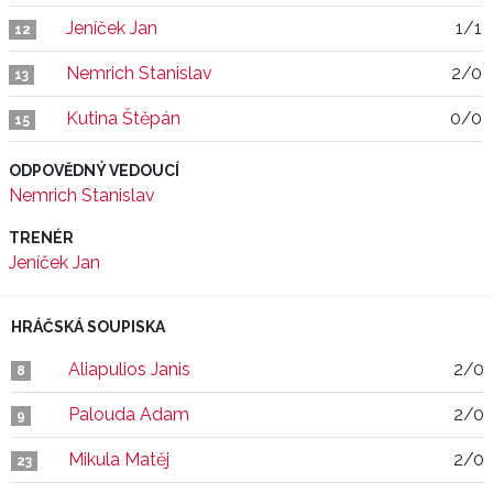
Jeníček Jan
1/1
12
Nemrich Stanislav
2/0
13
Kutina Štěpán
0/0
15
ODPOVĚDNÝ VEDOUCÍ
Nemrich Stanislav
TRENÉR
Jeníček Jan
HRÁČSKÁ SOUPISKA
Aliapulios Janis
2/0
8
Palouda Adam
2/0
9
Mikula Matěj
2/0
23