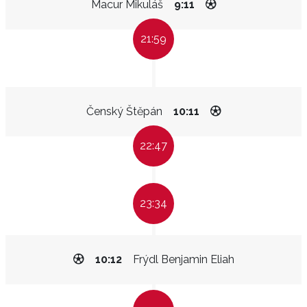
Macur Mikuláš
9:11
21:59
Čenský Štěpán
10:11
22:47
23:34
10:12
Frýdl Benjamin Eliah