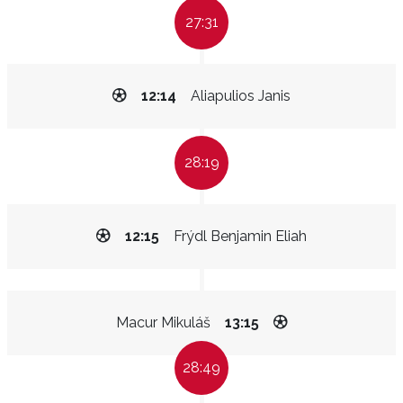
27:31
12:14
Aliapulios Janis
28:19
12:15
Frýdl Benjamin Eliah
Macur Mikuláš
13:15
28:49