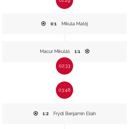
01:29
0:1
Mikula Matěj
Macur Mikuláš
1:1
02:33
03:48
1:2
Frýdl Benjamin Eliah