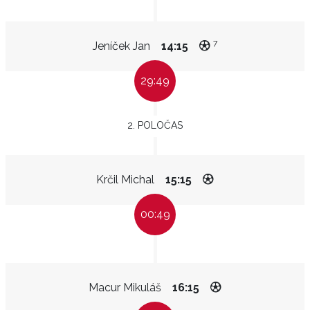
7
Jeníček Jan
14:15
29:49
2. POLOČAS
Krčil Michal
15:15
00:49
Macur Mikuláš
16:15