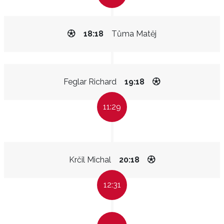
18:18
Tůma Matěj
Feglar Richard
19:18
11:29
Krčil Michal
20:18
12:31