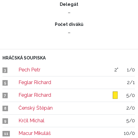
Delegát
–
Počet diváků
–
HRÁČSKÁ SOUPISKA
Pech Petr
2"
1/0
3
Feglar Richard
2/1
5
Feglar Richard
5/0
7
Čenský Štěpán
2/0
8
Krčil Michal
5/0
9
Macur Mikuláš
10/0
11