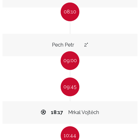
08:10
Pech Petr
2"
09:00
09:45
18:17
Mrkal Vojtěch
10:44