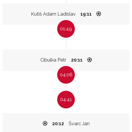
Kutiš Adam Ladislav
19:11
01:49
Cibulka Petr
20:11
04:06
04:41
20:12
Švarc Jan