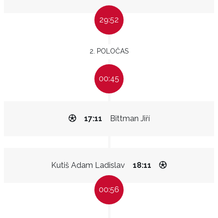
29:52
2. POLOČAS
00:45
17:11
Bittman Jiří
Kutiš Adam Ladislav
18:11
00:56