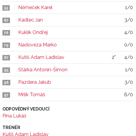
Němeček Karel
1/0
55
Kadlec Jan
3/0
67
Kuklík Ondřej
4/0
76
Nadoveza Marko
0/0
79
Kutiš Adam Ladislav
2"
4/0
87
Stárka Antonín-Šimon
1/0
95
Pazdera Jakub
3/0
96
Mrlík Tomáš
6/0
97
ODPOVĚDNÝ VEDOUCÍ
Pína Lukáš
TRENÉR
Kutiš Adam Ladislav