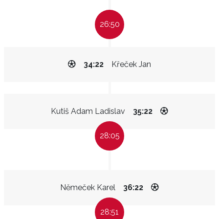
26:50
34:22
Křeček Jan
Kutiš Adam Ladislav
35:22
28:05
Němeček Karel
36:22
28:51