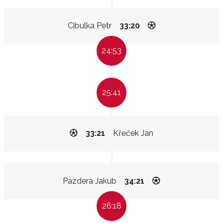
Cibulka Petr
33:20
24:53
25:41
33:21
Křeček Jan
Pazdera Jakub
34:21
26:18