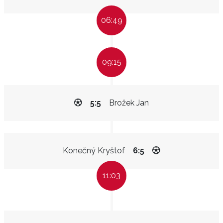
06:49
09:15
5:5
Brožek Jan
Konečný Kryštof
6:5
11:03