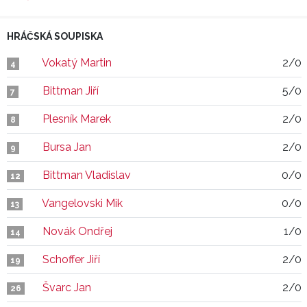
HRÁČSKÁ SOUPISKA
Vokatý Martin
2/0
4
Bittman Jiří
5/0
7
Plesník Marek
2/0
8
Bursa Jan
2/0
9
Bittman Vladislav
0/0
12
Vangelovski Mik
0/0
13
Novák Ondřej
1/0
14
Schoffer Jiří
2/0
19
Švarc Jan
2/0
26