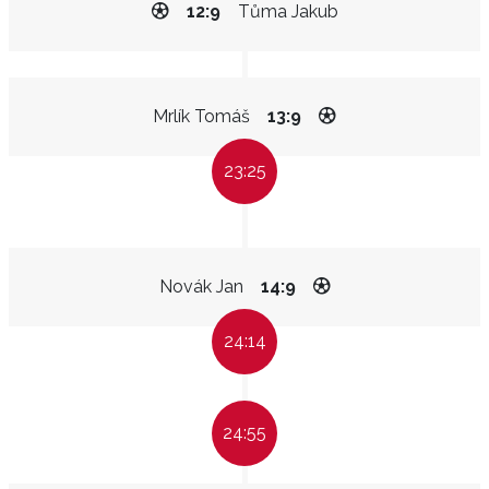
12:9
Tůma Jakub
Mrlík Tomáš
13:9
23:25
Novák Jan
14:9
24:14
24:55