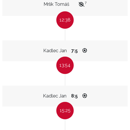
7
Mrlík Tomáš
12:38
Kadlec Jan
7:5
13:54
Kadlec Jan
8:5
15:25