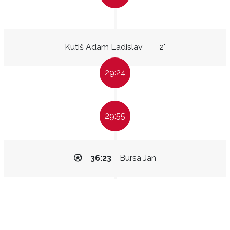
Kutiš Adam Ladislav
2"
29:24
29:55
36:23
Bursa Jan