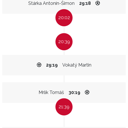
Stárka Antonín-Šimon
29:18
20:02
20:39
29:19
Vokatý Martin
Mrlík Tomáš
30:19
21:39