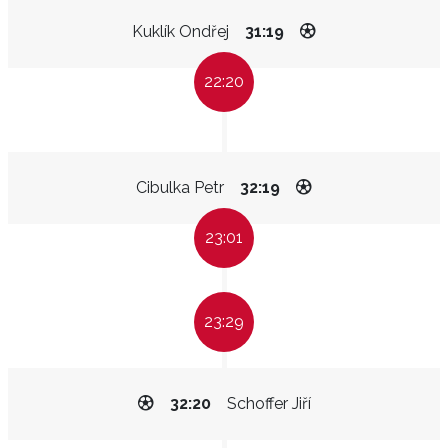
Kuklík Ondřej
31:19
22:20
Cibulka Petr
32:19
23:01
23:29
32:20
Schoffer Jiří