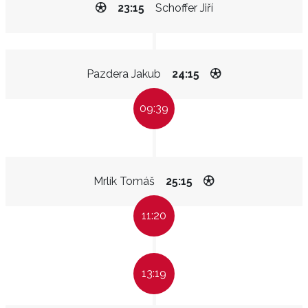
23:15
Schoffer Jiří
Pazdera Jakub
24:15
09:39
Mrlík Tomáš
25:15
11:20
13:19