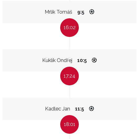
Mrlík Tomáš
9:5
16:02
Kuklík Ondřej
10:5
17:24
Kadlec Jan
11:5
18:01