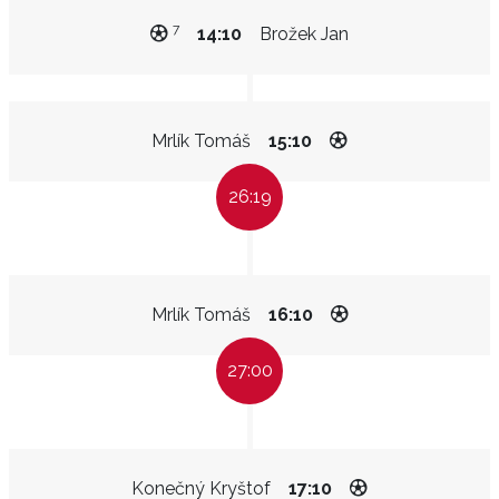
7
14:10
Brožek Jan
Mrlík Tomáš
15:10
26:19
Mrlík Tomáš
16:10
27:00
Konečný Kryštof
17:10