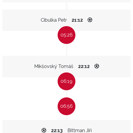
Cibulka Petr
21:12
05:26
Mikšovský Tomáš
22:12
06:19
06:56
22:13
Bittman Jiří