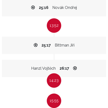
25:16
Novák Ondřej
13:52
25:17
Bittman Jiří
Hanzl Vojtěch
26:17
14:23
15:55