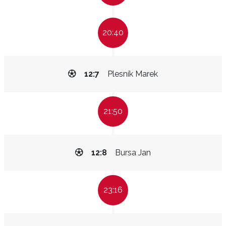
20:40
12:7
Plesník Marek
21:50
12:8
Bursa Jan
23:16