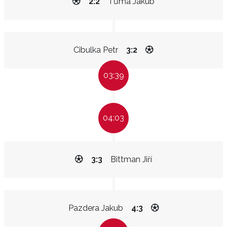
2:2
Tůma Jakub
Cibulka Petr
3:2
03:39
04:03
3:3
Bittman Jiří
Pazdera Jakub
4:3