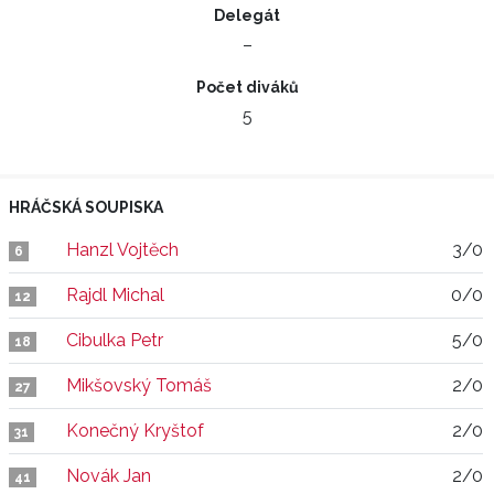
Delegát
–
Počet diváků
5
HRÁČSKÁ SOUPISKA
Hanzl Vojtěch
3/0
6
Rajdl Michal
0/0
12
Cibulka Petr
5/0
18
Mikšovský Tomáš
2/0
27
Konečný Kryštof
2/0
31
Novák Jan
2/0
41