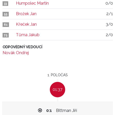
Humpolec Martin
0/0
33
Brožek Jan
2/1
55
Křeček Jan
3/0
61
Tůma Jakub
2/0
75
ODPOVĚDNÝ VEDOUCÍ
Novák Ondřej
1. POLOČAS
01:37
0:1
Bittman Jiří