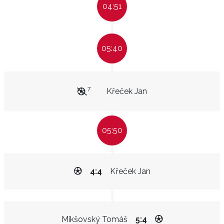
04:51
05:40
7
Křeček Jan
05:50
4:4
Křeček Jan
Mikšovský Tomáš
5:4