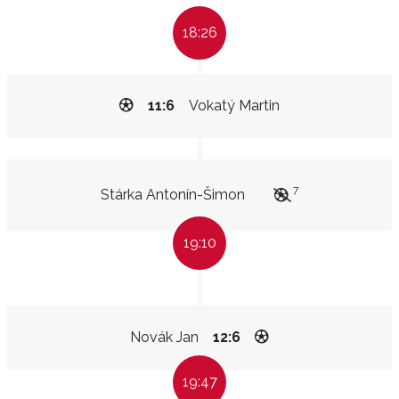
18:26
11:6
Vokatý Martin
7
Stárka Antonín-Šimon
19:10
Novák Jan
12:6
19:47