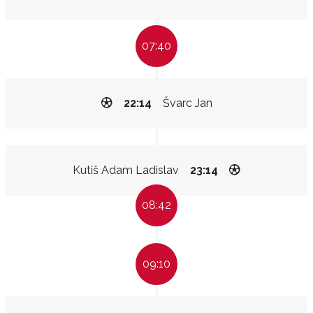
07:40
22:14
Švarc Jan
Kutiš Adam Ladislav
23:14
08:42
09:10