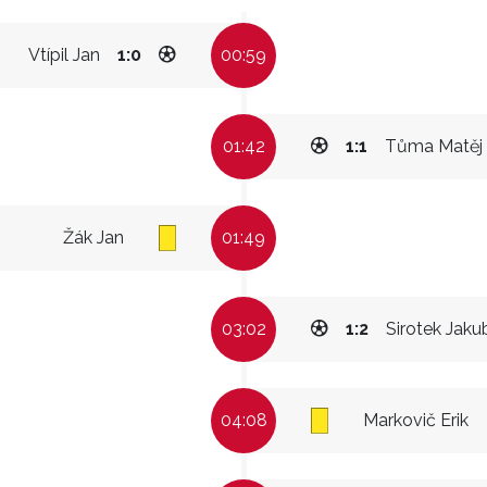
Vtípil Jan
1:0
00:59
01:42
1:1
Tůma Matěj
Žák Jan
01:49
03:02
1:2
Sirotek Jaku
04:08
Markovič Erik