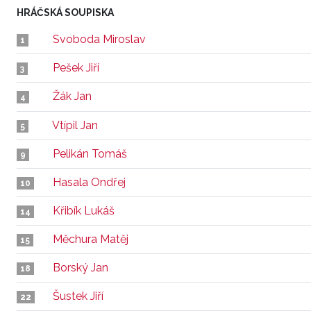
HRÁČSKÁ SOUPISKA
Svoboda Miroslav
1
Pešek Jiří
3
Žák Jan
4
Vtípil Jan
5
Pelikán Tomáš
9
Hasala Ondřej
10
Křibík Lukáš
14
Měchura Matěj
15
Borský Jan
18
Šustek Jiří
22