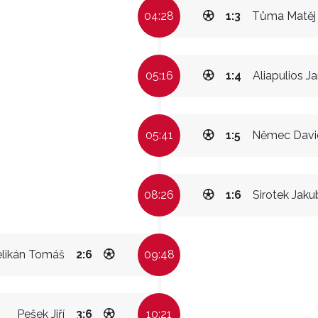
04:28
1:3
Tůma Matěj
05:16
1:4
Aliapulios Ja
05:41
1:5
Němec Davi
08:26
1:6
Sirotek Jaku
elikán Tomáš
2:6
09:48
Pešek Jiří
3:6
10:21