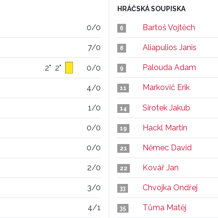
HRÁČSKÁ SOUPISKA
0/0
Bartoš Vojtěch
6
7/0
Aliapulios Janis
8
Palouda Adam
2"
2"
0/0
9
Markovič Erik
4/0
11
1/0
Sirotek Jakub
14
0/0
Hackl Martin
19
0/0
Němec David
21
2/0
Kovář Jan
22
3/0
Chvojka Ondřej
33
4/1
Tůma Matěj
35