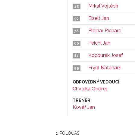
Mrkal Vojtěch
42
Eiselt Jan
50
Plojhar Richard
78
Peichl Jan
86
Kocourek Josef
87
Frýdl Natanael
99
ODPOVĚDNÝ VEDOUCÍ
Chvojka Ondřej
TRENÉR
Kovář Jan
1. POLOČAS