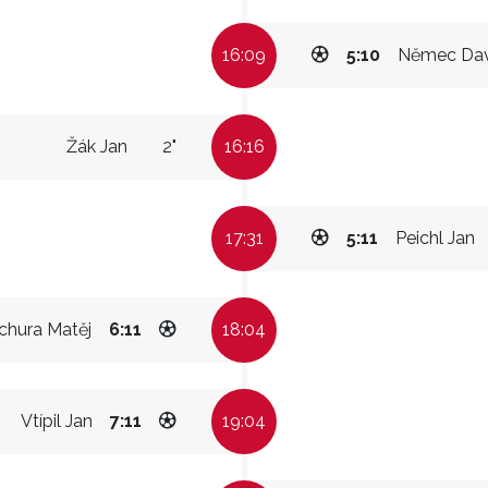
16:09
5:10
Němec Dav
Žák Jan
2"
16:16
17:31
5:11
Peichl Jan
chura Matěj
6:11
18:04
Vtípil Jan
7:11
19:04