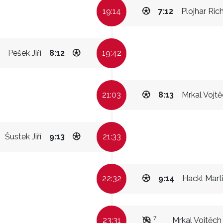
19:14
7:12
Plojhar Ric
Pešek Jiří
8:12
19:42
21:03
8:13
Mrkal Vojt
Šustek Jiří
9:13
21:33
22:32
9:14
Hackl Mart
7
23:31
Mrkal Vojtěch