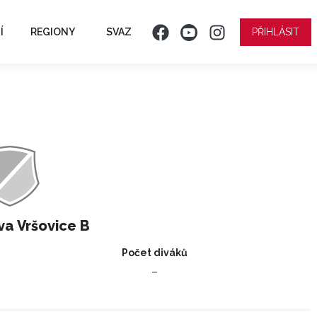
Í
REGIONY
SVAZ
PŘIHLÁSIT
a Vršovice B
Počet diváků
–