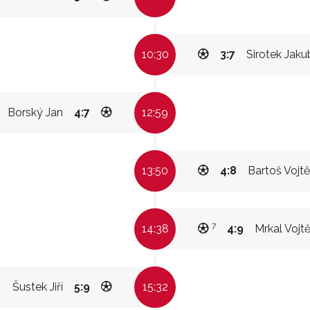
10:30
3:7
Sirotek Jaku
Borský Jan
4:7
12:59
13:50
4:8
Bartoš Vojt
7
14:38
4:9
Mrkal Vojt
Šustek Jiří
5:9
15:32