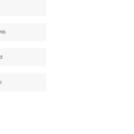
nis
d
b