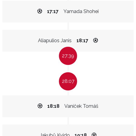
17:17
Yamada Shohei
Aliapulios Janis
18:17
27:39
28:07
18:18
Vaníček Tomáš
Jakubů Kvido
19:18