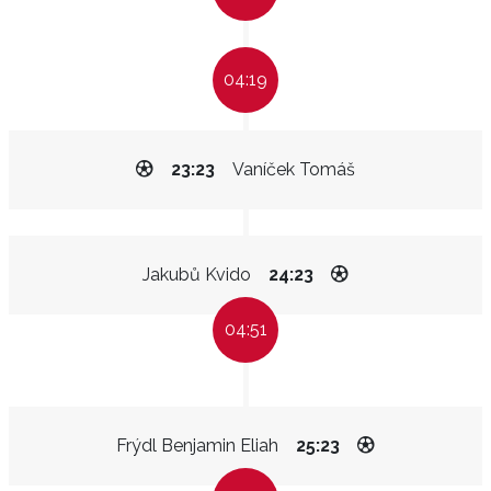
04:19
23:23
Vaníček Tomáš
Jakubů Kvido
24:23
04:51
Frýdl Benjamin Eliah
25:23