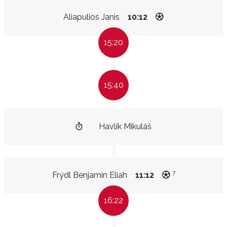
Aliapulios Janis
10:12
15:20
15:40
Havlík Mikuláš
7
Frýdl Benjamin Eliah
11:12
16:22