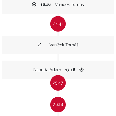
16:16
Vaníček Tomáš
24:41
2"
Vaníček Tomáš
Palouda Adam
17:16
25:47
26:18