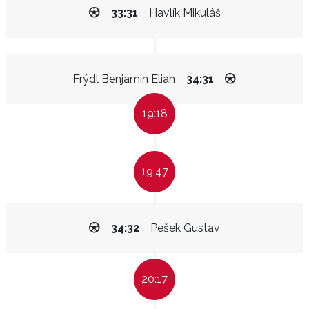
33:31
Havlík Mikuláš
Frýdl Benjamin Eliah
34:31
19:18
19:47
34:32
Pešek Gustav
20:17