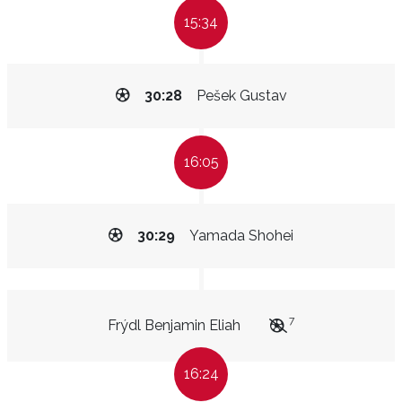
15:34
30:28
Pešek Gustav
16:05
30:29
Yamada Shohei
7
Frýdl Benjamin Eliah
16:24