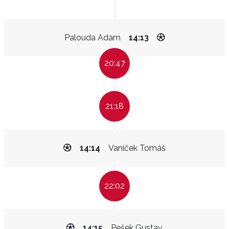
Palouda Adam
14:13
20:47
21:18
14:14
Vaníček Tomáš
22:02
14:15
Pešek Gustav