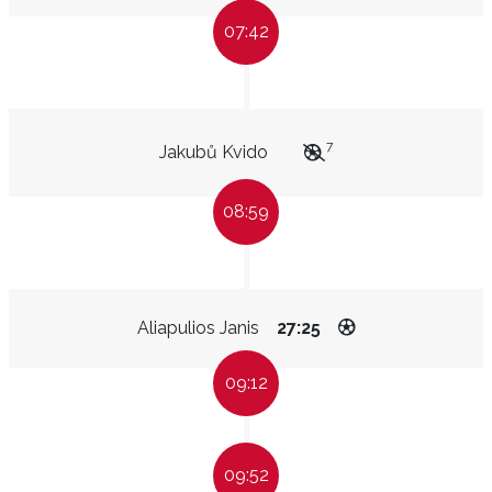
07:42
7
Jakubů Kvido
08:59
Aliapulios Janis
27:25
09:12
09:52