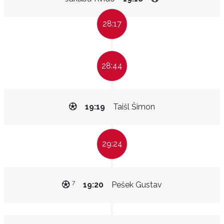
28:17
28:44
19:19
Taišl Šimon
29:24
7
19:20
Pešek Gustav