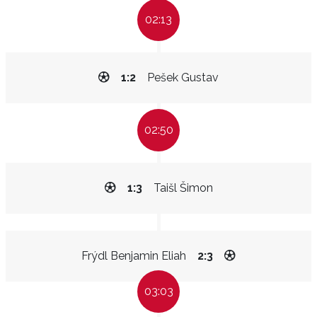
02:13
1:2
Pešek Gustav
02:50
1:3
Taišl Šimon
Frýdl Benjamin Eliah
2:3
03:03