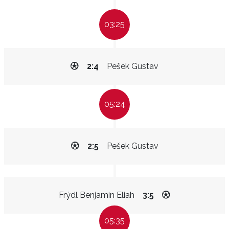
03:25
2:4
Pešek Gustav
05:24
2:5
Pešek Gustav
Frýdl Benjamin Eliah
3:5
05:35