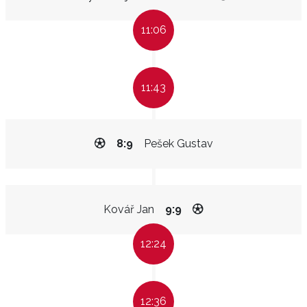
11:06
11:43
8:9
Pešek Gustav
Kovář Jan
9:9
12:24
12:36