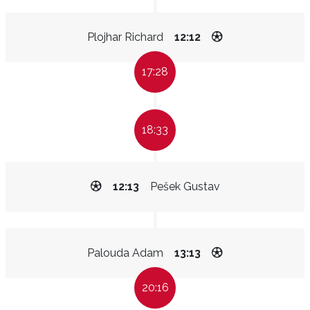
Plojhar Richard
12:12
17:28
18:33
12:13
Pešek Gustav
Palouda Adam
13:13
20:16