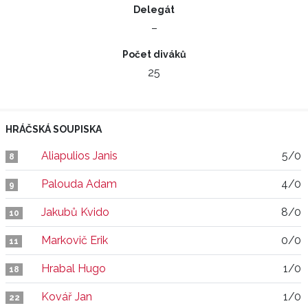
Delegát
–
Počet diváků
25
HRÁČSKÁ SOUPISKA
Aliapulios Janis
5/0
8
Palouda Adam
4/0
9
Jakubů Kvido
8/0
10
Markovič Erik
0/0
11
Hrabal Hugo
1/0
18
Kovář Jan
1/0
22