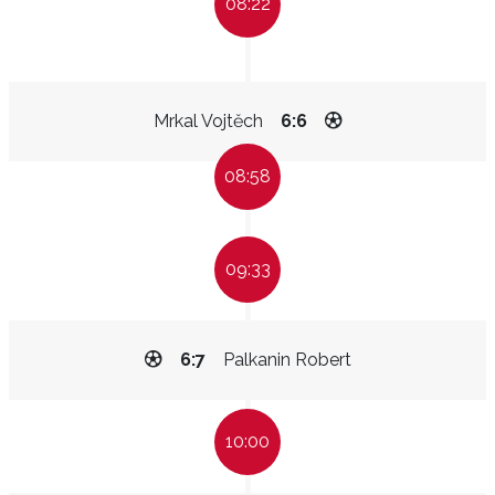
08:22
Mrkal Vojtěch
6:6
08:58
09:33
6:7
Palkanin Robert
10:00