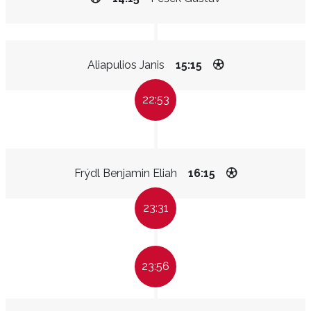
Aliapulios Janis
15:15
22:53
Frýdl Benjamin Eliah
16:15
23:31
23:56