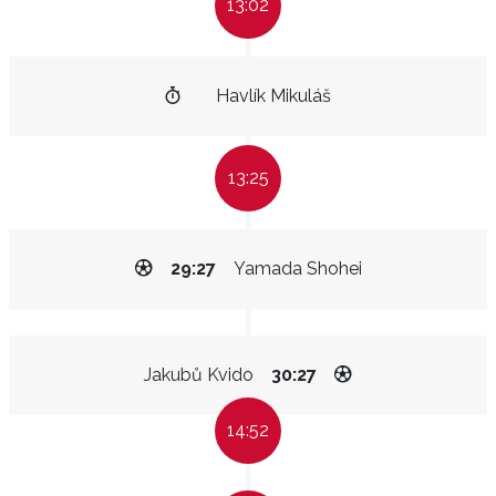
13:02
Havlík Mikuláš
13:25
29:27
Yamada Shohei
Jakubů Kvido
30:27
14:52