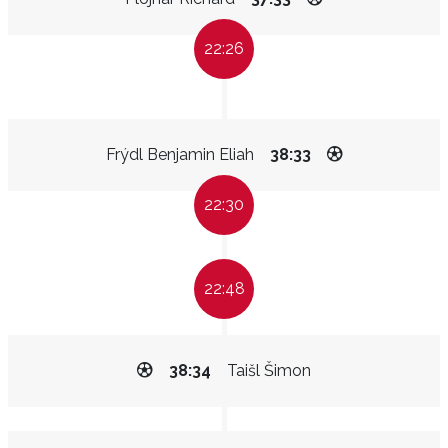
22:26
Frýdl Benjamin Eliah
38:33
22:30
22:48
38:34
Taišl Šimon