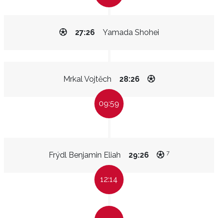
27:26
Yamada Shohei
Mrkal Vojtěch
28:26
09:59
7
Frýdl Benjamin Eliah
29:26
12:14