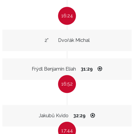
16:24
2"
Dvořák Michal
Frýdl Benjamin Eliah
31:29
16:52
Jakubů Kvido
32:29
17:44