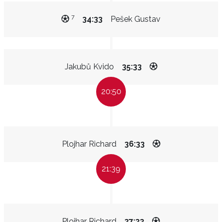
7
34:33
Pešek Gustav
Jakubů Kvido
35:33
20:50
Plojhar Richard
36:33
21:39
Plojhar Richard
37:33