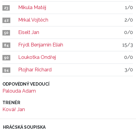
Mikula Matěj
1/0
23
Mrkal Vojtěch
2/0
42
Eiselt Jan
0/0
50
Frýdl Benjamin Eliah
15/3
84
Loukotka Ondřej
0/0
90
Plojhar Richard
3/0
94
ODPOVĚDNÝ VEDOUCÍ
Palouda Adam
TRENÉR
Kovář Jan
HRÁČSKÁ SOUPISKA