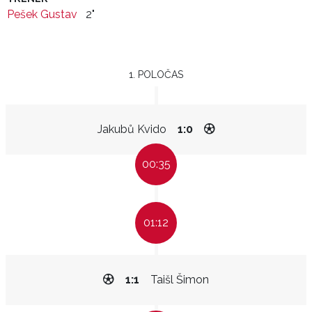
Pešek Gustav
2"
1. POLOČAS
Jakubů Kvido
1:0
00:35
01:12
1:1
Taišl Šimon