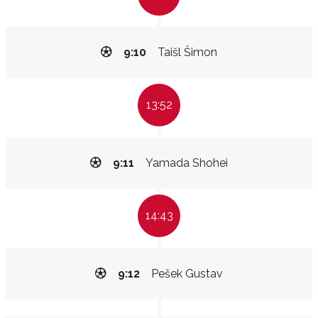
9:10
Taišl Šimon
13:52
9:11
Yamada Shohei
14:43
9:12
Pešek Gustav