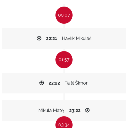
00:07
22:21
Havlík Mikuláš
01:57
22:22
Taišl Šimon
Mikula Matěj
23:22
03:34