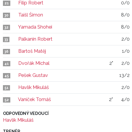
Filip Robert
0/0
21
Taišl Šimon
8/0
30
Yamada Shohei
8/0
32
Palkanin Robert
2/0
33
Bartoš Matěj
1/0
36
Dvořák Michal
2"
2/0
41
Pešek Gustav
13/2
45
Havlík Mikuláš
2/0
51
Vaníček Tomáš
2"
4/0
52
ODPOVĚDNÝ VEDOUCÍ
Havlík Mikuláš
TRENÉR