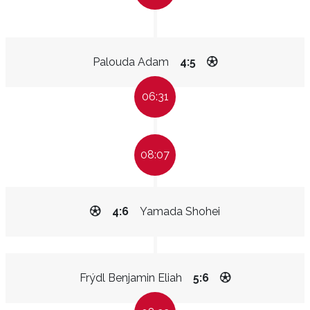
Palouda Adam
4:5
06:31
08:07
4:6
Yamada Shohei
Frýdl Benjamin Eliah
5:6