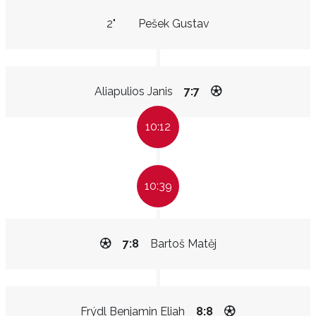
2"
Pešek Gustav
Aliapulios Janis
7:7
10:12
10:39
7:8
Bartoš Matěj
Frýdl Benjamin Eliah
8:8