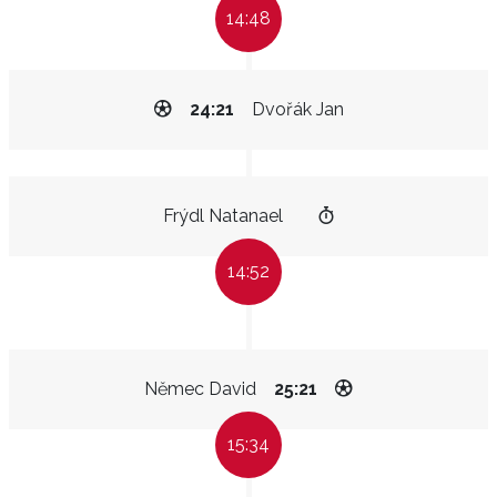
14:48
24:21
Dvořák Jan
Frýdl Natanael
14:52
Němec David
25:21
15:34