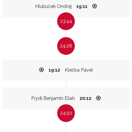
Hlubuček Ondřej
19:11
23:44
24:28
19:12
Klečka Pavel
Frýdl Benjamin Eliah
20:12
24:50