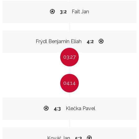
3:2
Fait Jan
Frýdl Benjamin Eliah
4:2
03:27
04:14
4:3
Klečka Pavel
Kovář Jan
5:3