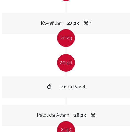
7
Kovář Jan
27:23
20:29
20:46
Zima Pavel
Palouda Adam
28:23
21:43