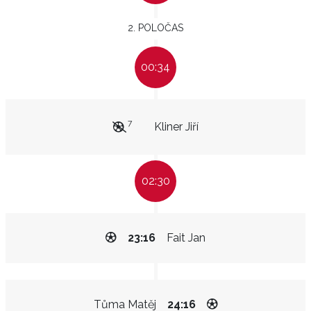
2. POLOČAS
00:34
7
Kliner Jiří
02:30
23:16
Fait Jan
Tůma Matěj
24:16