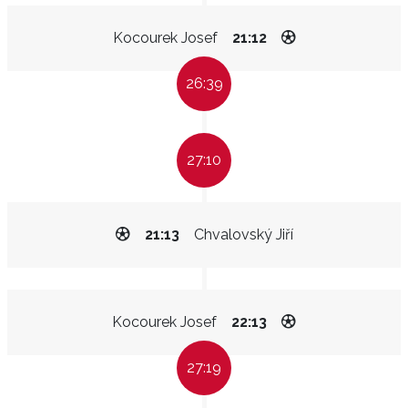
Kocourek Josef
21:12
26:39
27:10
21:13
Chvalovský Jiří
Kocourek Josef
22:13
27:19