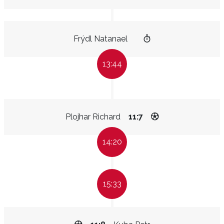
Frýdl Natanael
13:44
Plojhar Richard
11:7
14:20
15:33