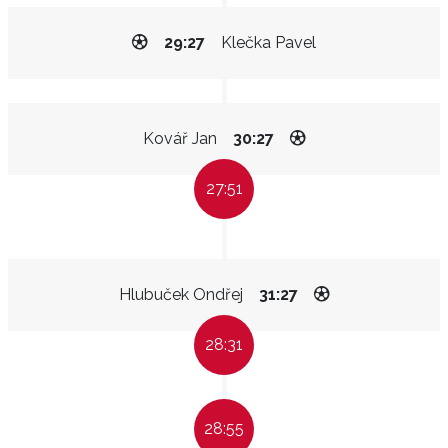
29:27
Klečka Pavel
Kovář Jan
30:27
27:51
Hlubuček Ondřej
31:27
28:31
28:55