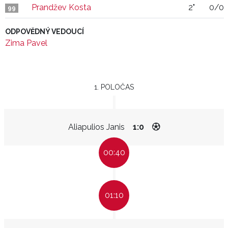
Prandžev Kosta
2"
0/0
99
ODPOVĚDNÝ VEDOUCÍ
Zima Pavel
1. POLOČAS
Aliapulios Janis
1:0
00:40
01:10