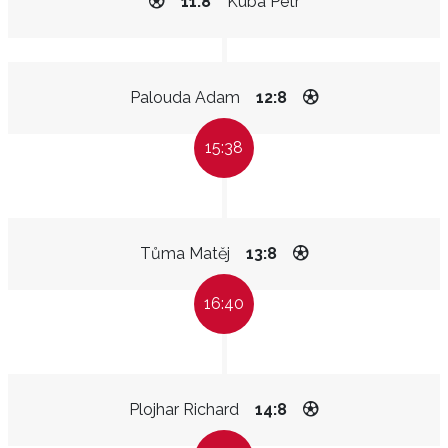
11:8
Kuba Petr
Palouda Adam
12:8
15:38
Tůma Matěj
13:8
16:40
Plojhar Richard
14:8