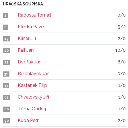
HRÁČSKÁ SOUPISKA
Radosta Tomáš
0/0
1
Klečka Pavel
5/2
8
Kliner Jiří
2/0
19
Fait Jan
10/0
20
Dvořák Jan
6/0
23
Bělohlávek Jan
0/0
31
Kaštánek Filip
1/0
33
Chvalovský Jiří
1/0
61
Tůma Ondřej
1/0
80
Kuba Petr
2/0
92