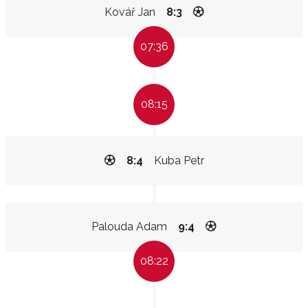
Kovář Jan
8:3
07:36
08:15
8:4
Kuba Petr
Palouda Adam
9:4
08:22