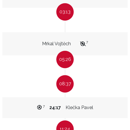
03:13
7
Mrkal Vojtěch
05:26
08:37
7
24:17
Klečka Pavel
11:24