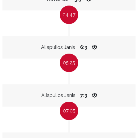
04:47
Aliapulios Janis
6:3
05:25
Aliapulios Janis
7:3
07:05