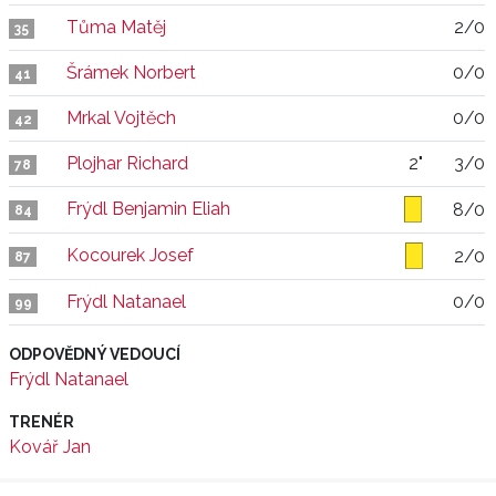
Tůma Matěj
2/0
35
Šrámek Norbert
0/0
41
Mrkal Vojtěch
0/0
42
Plojhar Richard
2"
3/0
78
Frýdl Benjamin Eliah
8/0
84
Kocourek Josef
2/0
87
Frýdl Natanael
0/0
99
ODPOVĚDNÝ VEDOUCÍ
Frýdl Natanael
TRENÉR
Kovář Jan