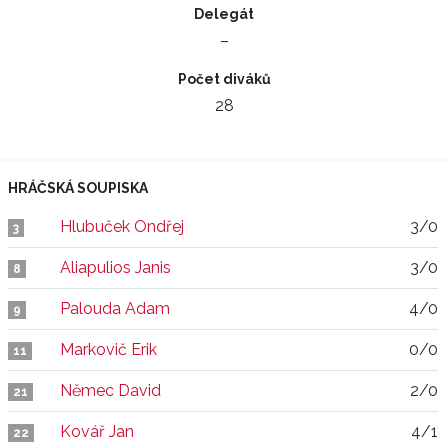
Delegát
–
Počet diváků
28
HRÁČSKÁ SOUPISKA
Hlubuček Ondřej
3/0
3
Aliapulios Janis
3/0
8
Palouda Adam
4/0
9
Markovič Erik
0/0
11
Němec David
2/0
21
Kovář Jan
4/1
22