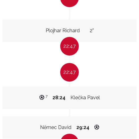
Plojhar Richard
2"
22:47
22:47
7
28:24
Klečka Pavel
Němec David
29:24