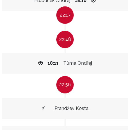
Hlubuček Ondřej
18:10
22:17
22:48
18:11
Tůma Ondřej
22:56
2"
Prandžev Kosta