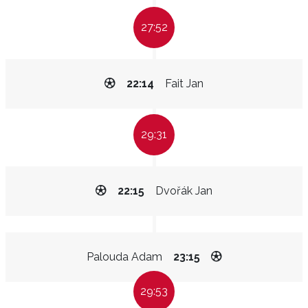
27:52
22:14
Fait Jan
29:31
22:15
Dvořák Jan
Palouda Adam
23:15
29:53