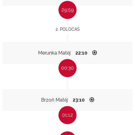
29:59
2. POLOČAS
Merunka Matěj
22:10
00:30
Brzoň Matěj
23:10
01:12