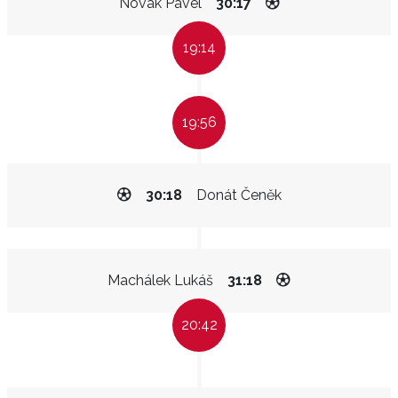
Novák Pavel
30:17
19:14
19:56
30:18
Donát Čeněk
Machálek Lukáš
31:18
20:42