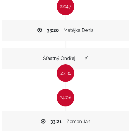
22:47
33:20
Matějka Denis
Šťastný Ondřej
2"
23:31
24:08
33:21
Zeman Jan