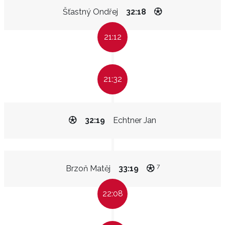
Šťastný Ondřej
32:18
21:12
21:32
32:19
Echtner Jan
7
Brzoň Matěj
33:19
22:08