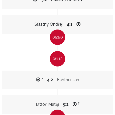
Šťastný Ondřej
4:1
05:50
06:12
7
4:2
Echtner Jan
7
Brzoň Matěj
5:2