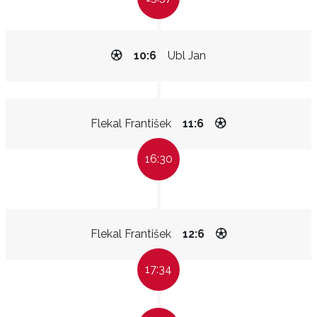
10:6
Ubl Jan
Flekal František
11:6
16:30
Flekal František
12:6
17:34