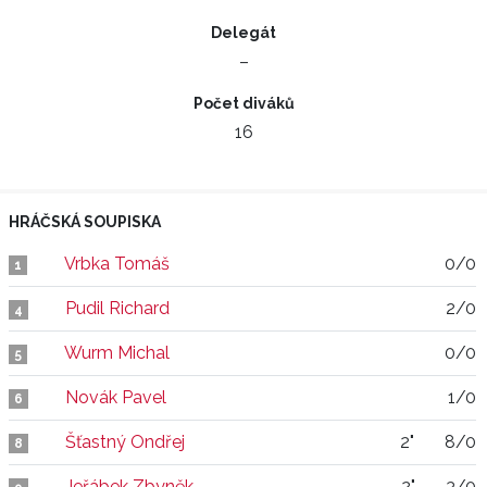
Delegát
–
Počet diváků
16
HRÁČSKÁ SOUPISKA
Vrbka Tomáš
0/0
1
Pudil Richard
2/0
4
Wurm Michal
0/0
5
Novák Pavel
1/0
6
Šťastný Ondřej
2"
8/0
8
Jeřábek Zbyněk
2"
3/0