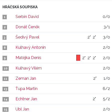
HRÁČSKÁ SOUPISKA
Serbin David
0/0
1
Donát Čeněk
3/1
2
Šedivý Pavel
2"
2"
3/0
3
Kulhavý Antonín
2/0
8
Matějka Denis
2"
2"
2"
2/0
9
Kulhavý Vilém
2/0
10
Zeman Jan
2"
1/0
11
Ťupa Martin
6/2
13
Echtner Jan
2"
5/2
14
Ubl Jan
2/0
15