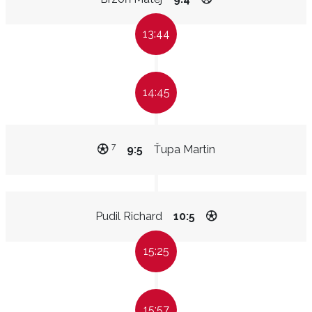
13:44
14:45
7
9:5
Ťupa Martin
Pudil Richard
10:5
15:25
15:57