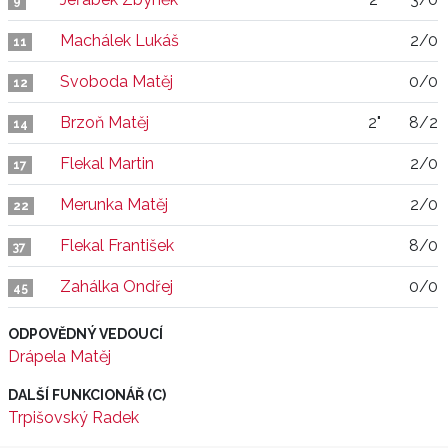
9
Machálek Lukáš
2/0
11
Svoboda Matěj
0/0
12
Brzoň Matěj
2"
8/2
14
Flekal Martin
2/0
17
Merunka Matěj
2/0
22
Flekal František
8/0
37
Zahálka Ondřej
0/0
45
ODPOVĚDNÝ VEDOUCÍ
Drápela Matěj
DALŠÍ FUNKCIONÁŘ (C)
Trpišovský Radek