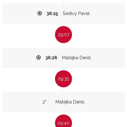
36:25
Šedivý Pavel
29:07
36:26
Matějka Denis
29:35
2"
Matějka Denis
29:40