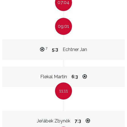
07:04
09:01
7
5:3
Echtner Jan
Flekal Martin
6:3
11:11
Jeřábek Zbyněk
7:3