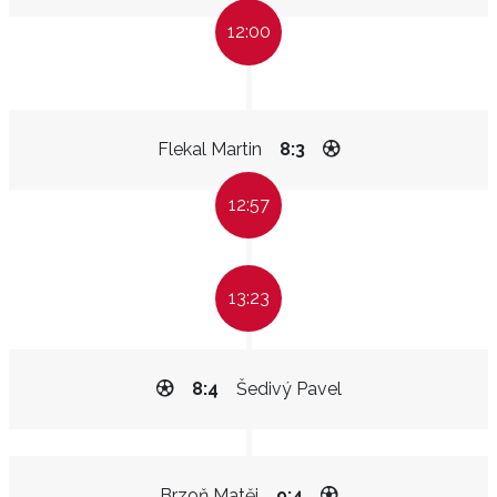
12:00
Flekal Martin
8:3
12:57
13:23
8:4
Šedivý Pavel
Brzoň Matěj
9:4