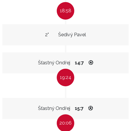
18:58
2"
Šedivý Pavel
Šťastný Ondřej
14:7
19:24
Šťastný Ondřej
15:7
20:06