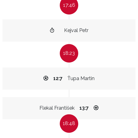
17:46
Kejval Petr
18:23
12:7
Ťupa Martin
Flekal František
13:7
18:48