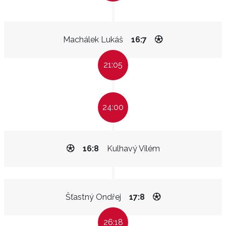
Machálek Lukáš
16:7
21:05
24:00
16:8
Kulhavý Vilém
Šťastný Ondřej
17:8
26:18