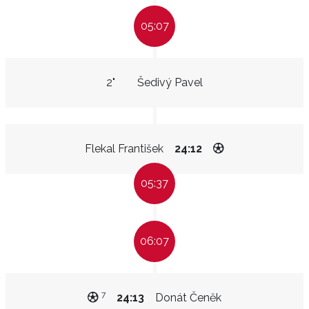
05:07
2"
Šedivý Pavel
Flekal František
24:12
05:37
06:07
7
24:13
Donát Čeněk