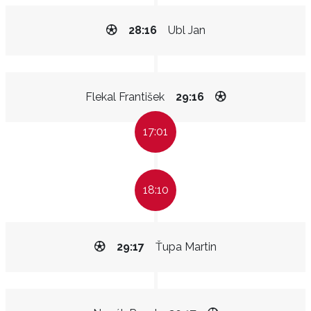
28:16
Ubl Jan
Flekal František
29:16
17:01
18:10
29:17
Ťupa Martin