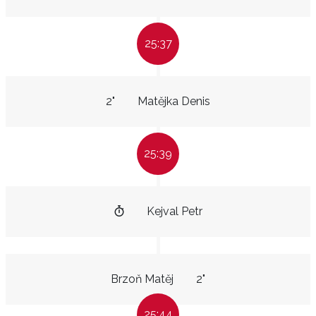
25:37
2"
Matějka Denis
25:39
Kejval Petr
Brzoň Matěj
2"
25:44