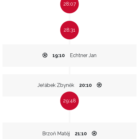
28:07
28:31
19:10
Echtner Jan
Jeřábek Zbyněk
20:10
29:48
Brzoň Matěj
21:10