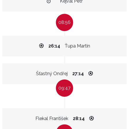
Kejval Petr
08:56
26:14
Ťupa Martin
Šťastný Ondřej
27:14
09:47
Flekal František
28:14