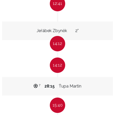
12:41
Jeřábek Zbyněk
2"
14:12
14:12
7
28:15
Ťupa Martin
15:40