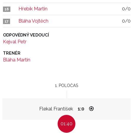
Hřebík Martin
0/0
16
Bláha Vojtěch
0/0
17
ODPOVĚDNÝ VEDOUCÍ
Kejval Petr
TRENÉR
Bláha Martin
1. POLOČAS
Flekal František
1:0
01:40