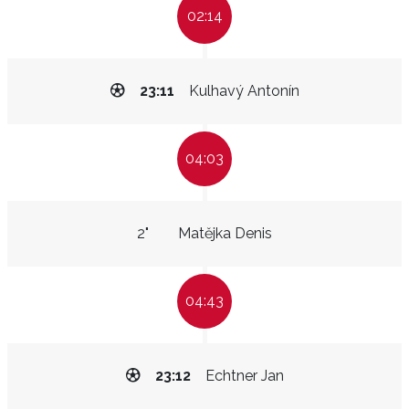
02:14
23:11
Kulhavý Antonín
04:03
2"
Matějka Denis
04:43
23:12
Echtner Jan