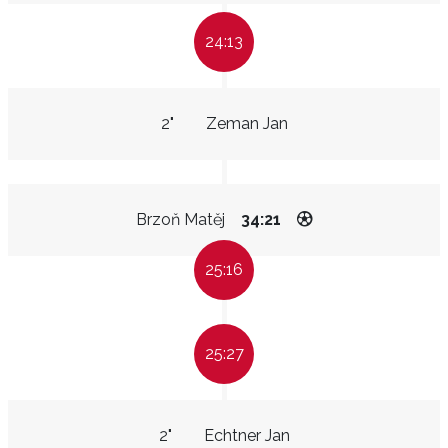
24:13
2"
Zeman Jan
Brzoň Matěj
34:21
25:16
25:27
2"
Echtner Jan