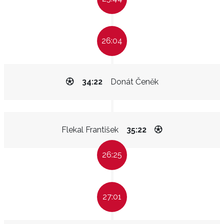
26:04
34:22
Donát Čeněk
Flekal František
35:22
26:25
27:01