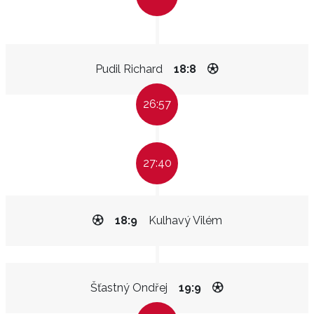
Pudil Richard
18:8
26:57
27:40
18:9
Kulhavý Vilém
Šťastný Ondřej
19:9