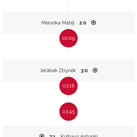
Merunka Matěj
2:0
02:09
Jeřábek Zbyněk
3:0
03:18
03:45
3:1
Kulhavý Antonín