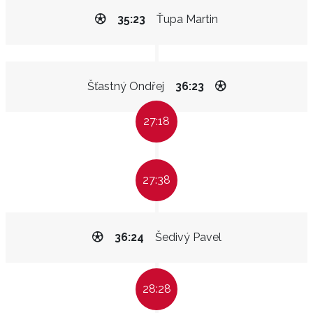
35:23
Ťupa Martin
Šťastný Ondřej
36:23
27:18
27:38
36:24
Šedivý Pavel
28:28