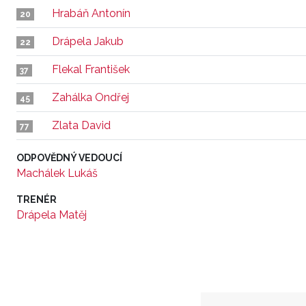
Hrabáň Antonín
20
Drápela Jakub
22
Flekal František
37
Zahálka Ondřej
45
Zlata David
77
ODPOVĚDNÝ VEDOUCÍ
Machálek Lukáš
TRENÉR
Drápela Matěj