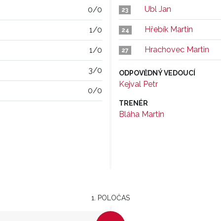
Ubl Jan
0/0
23
Hřebík Martin
1/0
24
Hrachovec Martin
1/0
27
3/0
ODPOVĚDNÝ VEDOUCÍ
Kejval Petr
0/0
TRENÉR
Bláha Martin
1. POLOČAS