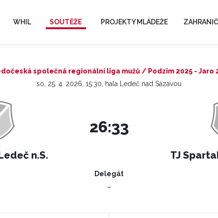
WHIL
SOUTĚŽE
PROJEKTY MLÁDEŽE
ZAHRANIČ
dočeská společná regionální liga mužů / Podzim 2025 - Jaro
so, 25. 4. 2026, 15:30, hala Ledeč nad Sázavou
26:33
 Ledeč n.S.
TJ Sparta
Delegát
–