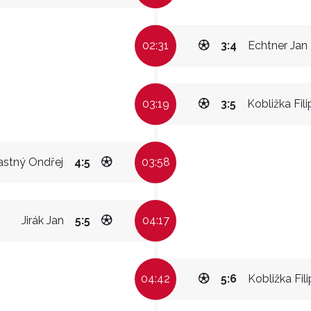
02:31
3:4
Echtner Jan
03:19
3:5
Kobližka Fili
astný Ondřej
4:5
03:58
Jirák Jan
5:5
04:17
04:42
5:6
Kobližka Fili