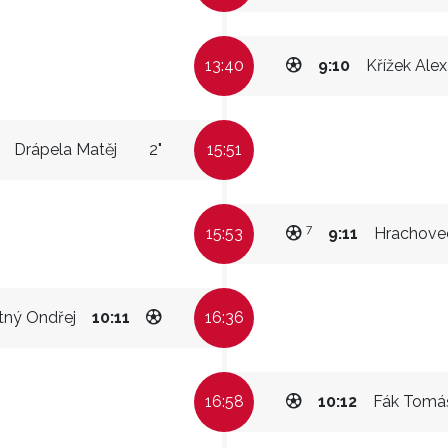
13:40
9:10
Křížek Alex
Drápela Matěj
2"
15:51
7
15:53
9:11
Hrachovec
tný Ondřej
10:11
16:36
16:58
10:12
Fák Tomá