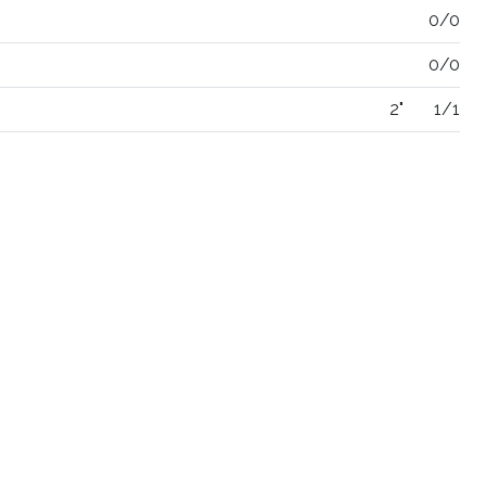
0/0
0/0
2"
1/1