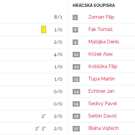
HRÁČSKÁ SOUPISKA
8/1
Zeman Filip
1
Fák Tomáš
1/0
8
Matějka Denis
2/0
9
Křížek Alex
4/0
11
Kobližka Filip
1/0
12
Ťupa Martin
1/0
13
Echtner Jan
0/0
14
Šedivý Pavel
0/0
15
Serbin David
2"
2/0
16
Bláha Vojtěch
2"
2"
2/0
17