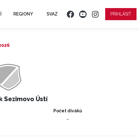
Í
REGIONY
SVAZ
PŘIHLÁSIT
 2026
k Sezimovo Ústí
Počet diváků
–