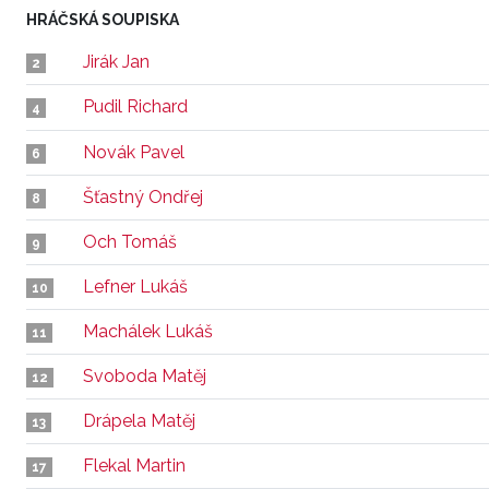
HRÁČSKÁ SOUPISKA
Jirák Jan
2
Pudil Richard
4
Novák Pavel
6
Šťastný Ondřej
8
Och Tomáš
9
Lefner Lukáš
10
Machálek Lukáš
11
Svoboda Matěj
12
Drápela Matěj
13
Flekal Martin
17