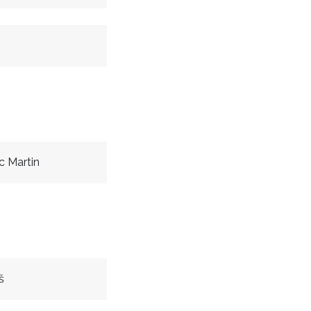
 Martin
š