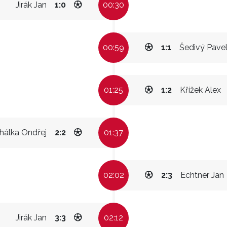
Jirák Jan
1:0
00:30
00:59
1:1
Šedivý Pave
01:25
1:2
Křížek Alex
hálka Ondřej
2:2
01:37
02:02
2:3
Echtner Jan
Jirák Jan
3:3
02:12