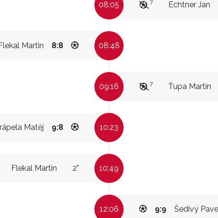
7
08:05
Echtner Jan
Flekal Martin
8:8
08:48
7
09:16
Ťupa Martin
rápela Matěj
9:8
10:23
Flekal Martin
2"
10:49
12:06
9:9
Šedivý Pave