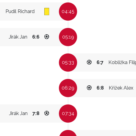
Pudil Richard
04:45
Jirák Jan
6:6
05:19
05:33
6:7
Kobližka Fili
06:29
6:8
Křížek Alex
Jirák Jan
7:8
07:34