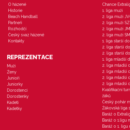
O házené
Chance Extral
Historie
1. liga muži
Beach Handball
2. liga muži J
Partneři
2. liga muži S
Rozhodčí
2. liga muži JM
Český svaz házené
2. liga muži S
Kontakty
1. liga starší d
2. liga starší 
2. liga starší 
REPREZENTACE
1. liga mladší 
2. liga mladší
Muži
2. liga mladší
Ženy
2. liga mladší
Junioři
2. liga mladší
Juniorky
Kvalifikační tu
Dorostenci
žáků
Dorostenky
Český pohár 
Kadeti
Žákovská liga 
Kadetky
Baráž o Extral
Baráž o 1.ligu
Baráž o 1. lig