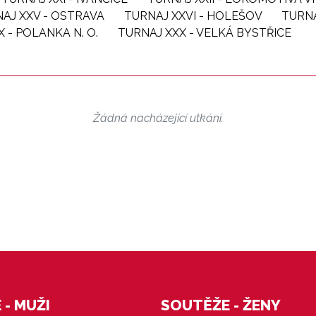
AJ XXV - OSTRAVA
TURNAJ XXVI - HOLEŠOV
TURNA
X - POLANKA N. O.
TURNAJ XXX - VELKÁ BYSTŘICE
Žádná nacházející utkání.
- MUŽI
SOUTĚŽE - ŽENY