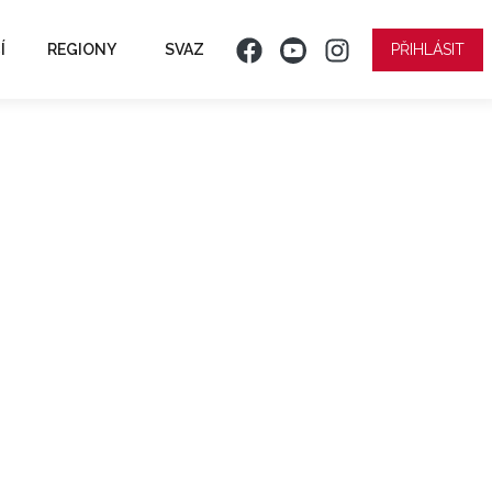
Í
REGIONY
SVAZ
PŘIHLÁSIT