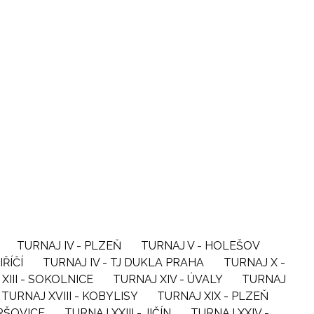
TURNAJ IV - PLZEŇ
TURNAJ V - HOLEŠOV
IŘÍČÍ
TURNAJ IV - TJ DUKLA PRAHA
TURNAJ X -
XIII - SOKOLNICE
TURNAJ XIV - ÚVALY
TURNAJ
TURNAJ XVIII - KOBYLISY
TURNAJ XIX - PLZEŇ
VRŠOVICE
TURNAJ XXIII - JIČÍN
TURNAJ XXIV -