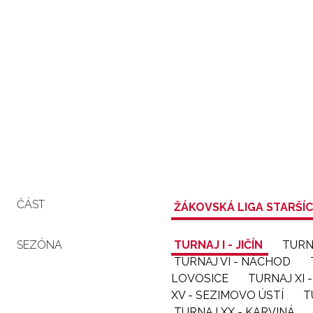
ČÁST
ŽÁKOVSKÁ LIGA STARŠÍ
SEZÓNA
TURNAJ I - JIČÍN
TURN
TURNAJ VI - NÁCHOD
LOVOSICE
TURNAJ XI
XV - SEZIMOVO ÚSTÍ
T
TURNAJ XX - KARVINÁ