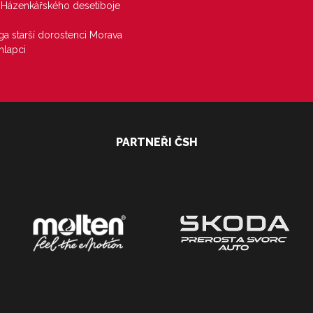
j Házenkářského desetiboje
iga starší dorostenci Morava
hlapci
PARTNEŘI ČSH