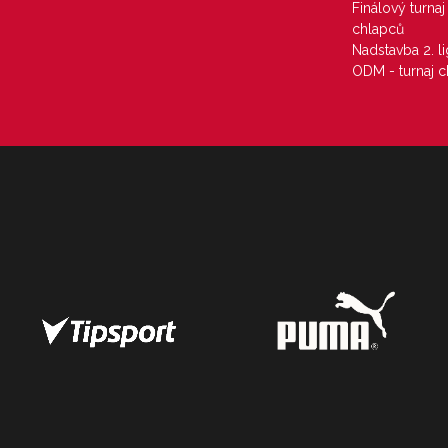
Finálový turna
chlapců
Nadstavba 2. l
ODM - turnaj c