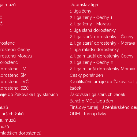
iga mužů
Doprastav liga
1. liga ženy
VČ
2. liga ženy - Čechy 1
ZČ
2. liga ženy - Morava
1. liga starší dorostenky
M
2. liga starší dorostenky - Čechy
orostenci
2. liga starší dorostenky - Morava
dorostenci Čechy
1. liga mladší dorostenky
dorostenci Morava
2. liga mladší dorostenky Čechy
dorostenci
2. liga ženy - Čechy 2
 dorostenci JM
2. liga mladší dorostenky Morava
 dorostenci SM
Český pohár žen
 dorostenci JVČ
Kvalifikační turnaje do Žákovské li
 dorostenci SZČ
žaček
rnaje do Žákovské ligy starších
Žákovská liga starších žaček
Baráž o MOL Ligu žen
mužů
Finálový turnaj Házenkářského des
starších žáků
ODM - turnaj dívky
igu mužů
 mužů
u mladších dorostenců