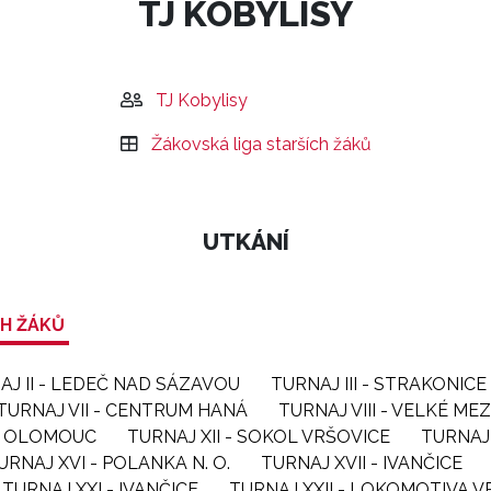
TJ KOBYLISY
TJ Kobylisy
Žákovská liga starších žáků
UTKÁNÍ
CH ŽÁKŮ
AJ II - LEDEČ NAD SÁZAVOU
TURNAJ III - STRAKONICE
TURNAJ VII - CENTRUM HANÁ
TURNAJ VIII - VELKÉ MEZ
 - OLOMOUC
TURNAJ XII - SOKOL VRŠOVICE
TURNAJ 
URNAJ XVI - POLANKA N. O.
TURNAJ XVII - IVANČICE
TURNAJ XXI - IVANČICE
TURNAJ XXII - LOKOMOTIVA 