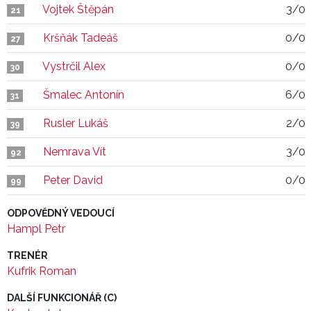
Vojtek Štěpán
3/0
21
Kršňák Tadeáš
0/0
27
Vystrčil Alex
0/0
30
Šmalec Antonín
6/0
31
Rusler Lukáš
2/0
39
Nemrava Vít
3/0
92
Peter David
0/0
99
ODPOVĚDNÝ VEDOUCÍ
Hampl Petr
TRENÉR
Kufrik Roman
DALŠÍ FUNKCIONÁŘ (C)