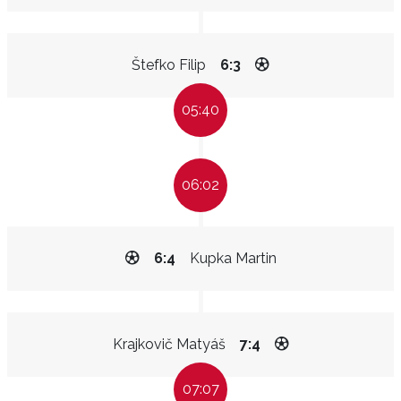
Štefko Filip
6:3
05:40
06:02
6:4
Kupka Martin
Krajkovič Matyáš
7:4
07:07