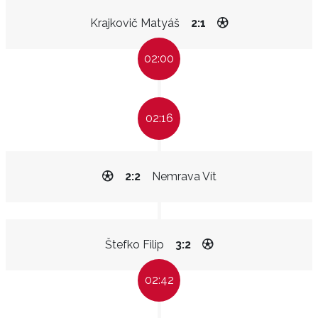
Krajkovič Matyáš
2:1
02:00
02:16
2:2
Nemrava Vít
Štefko Filip
3:2
02:42