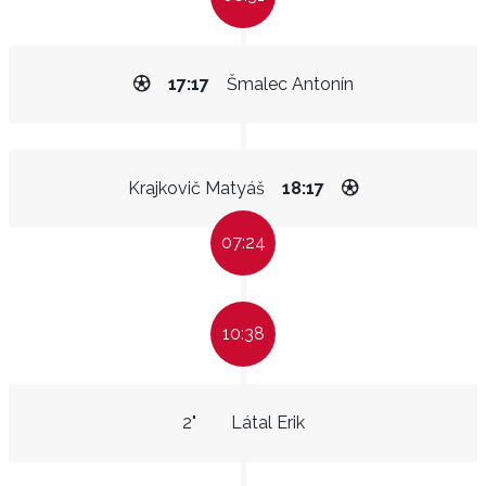
17:17
Šmalec Antonín
Krajkovič Matyáš
18:17
07:24
10:38
2"
Látal Erik