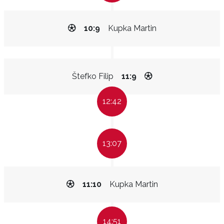
10:9
Kupka Martin
Štefko Filip
11:9
12:42
13:07
11:10
Kupka Martin
14:51