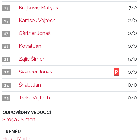
Krajkovič Matyáš
7/2
14
Karásek Vojtěch
2/0
15
Gärtner Jonáš
0/0
17
Koval Jan
0/0
18
Zajíc Šimon
5/0
21
Švancer Jonáš
0/0
22
Šnábl Jan
0/0
24
Trčka Vojtěch
0/0
25
ODPOVĚDNÝ VEDOUCÍ
Siročák Šimon
TRENÉR
Hradil Martin