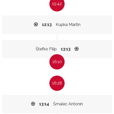
15:42
12:13
Kupka Martin
Štefko Filip
13:13
16:10
16:28
13:14
Šmalec Antonín