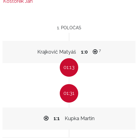
Kostorek Jan
1. POLOČAS
7
Krajkovič Matyáš
1:0
01:13
01:31
1:1
Kupka Martin