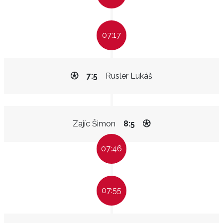
07:17
7:5
Rusler Lukáš
Zajíc Šimon
8:5
07:46
07:55