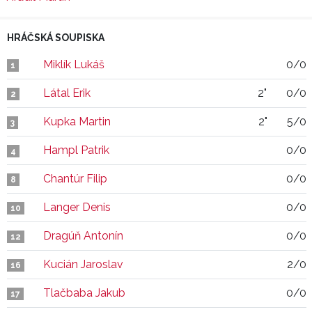
HRÁČSKÁ SOUPISKA
Miklík Lukáš
0/0
1
Látal Erik
2"
0/0
2
Kupka Martin
2"
5/0
3
Hampl Patrik
0/0
4
Chantúr Filip
0/0
8
Langer Denis
0/0
10
Dragúň Antonín
0/0
12
Kucián Jaroslav
2/0
16
Tlačbaba Jakub
0/0
17