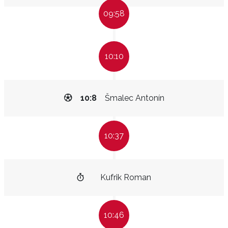
09:58
10:10
10:8
Šmalec Antonín
10:37
Kufrik Roman
10:46