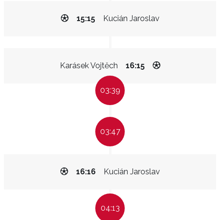
15:15
Kucián Jaroslav
Karásek Vojtěch
16:15
03:39
03:47
16:16
Kucián Jaroslav
04:13