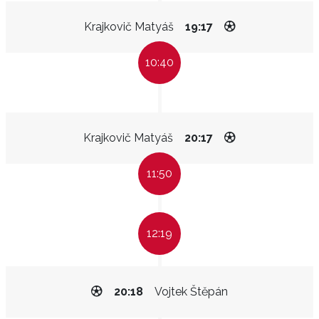
Krajkovič Matyáš
19:17
10:40
Krajkovič Matyáš
20:17
11:50
12:19
20:18
Vojtek Štěpán