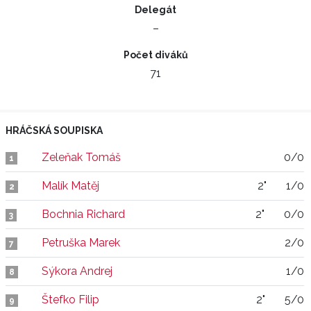
Delegát
–
Počet diváků
71
HRÁČSKÁ SOUPISKA
Zeleňak Tomáš
0/0
1
Malík Matěj
2"
1/0
2
Bochnia Richard
2"
0/0
3
Petruška Marek
2/0
7
Sýkora Andrej
1/0
8
Štefko Filip
2"
5/0
9