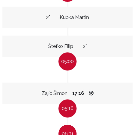
2"
Kupka Martin
Štefko Filip
2"
05:00
Zajíc Šimon
17:16
05:16
06:31