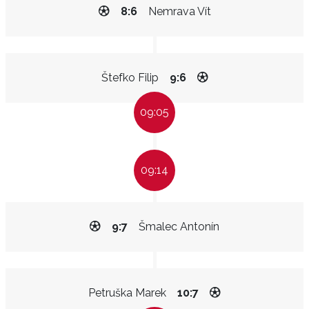
8:6
Nemrava Vít
Štefko Filip
9:6
09:05
09:14
9:7
Šmalec Antonín
Petruška Marek
10:7