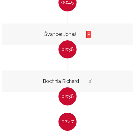
00:45
Švancer Jonáš
P
02:38
Bochnia Richard
2"
02:38
02:47