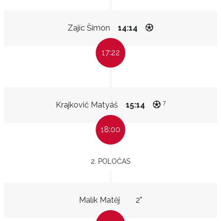
Zajíc Šimon
14:14
17:22
7
Krajkovič Matyáš
15:14
18:00
2. POLOČAS
Malík Matěj
2"