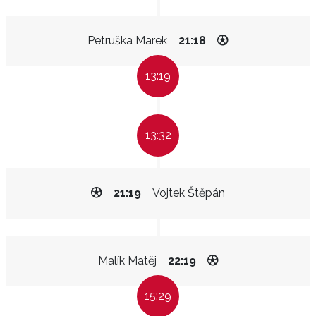
Petruška Marek
21:18
13:19
13:32
21:19
Vojtek Štěpán
Malík Matěj
22:19
15:29