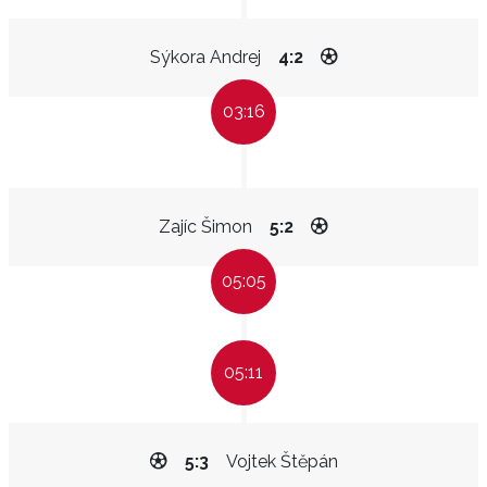
Sýkora Andrej
4:2
03:16
Zajíc Šimon
5:2
05:05
05:11
5:3
Vojtek Štěpán