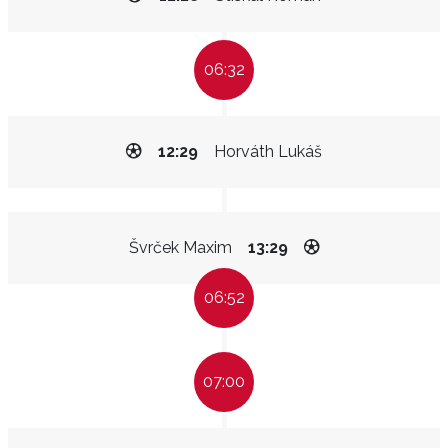
06:32
12:29
Horváth Lukáš
Švrček Maxim
13:29
06:52
07:00