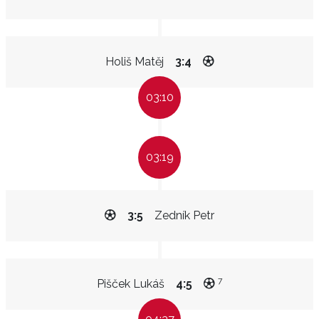
Holiš Matěj
3:4
03:10
03:19
3:5
Zedník Petr
7
Pišček Lukáš
4:5