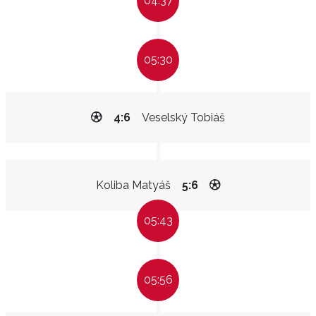
04:37
05:30
4:6
Veselský Tobiáš
Koliba Matyáš
5:6
05:43
05:56