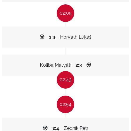
02:05
1:3
Horváth Lukáš
Koliba Matyáš
2:3
02:43
02:54
2:4
Zedník Petr