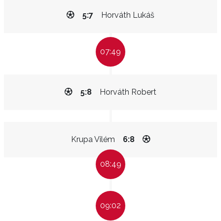
5:7
Horváth Lukáš
07:49
5:8
Horváth Robert
Krupa Vilém
6:8
08:49
09:02