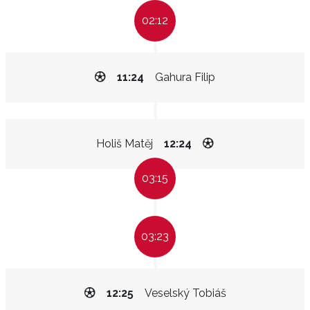
02:12
11:24
Gahura Filip
Holiš Matěj
12:24
03:15
03:23
12:25
Veselský Tobiáš