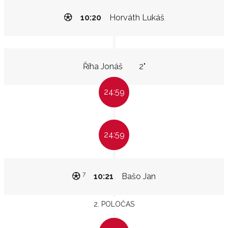
10:20
Horváth Lukáš
Říha Jonáš
2"
24:59
24:59
7
10:21
Bašo Jan
2. POLOČAS