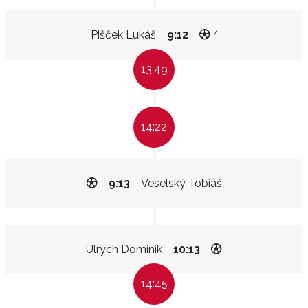
7
Pišček Lukáš
9:12
13:49
14:22
9:13
Veselský Tobiáš
Ulrych Dominik
10:13
14:45