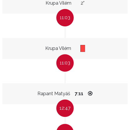
Krupa Vilém
2"
11:03
Krupa Vilém
11:03
Rapant Matyáš
7:11
12:47