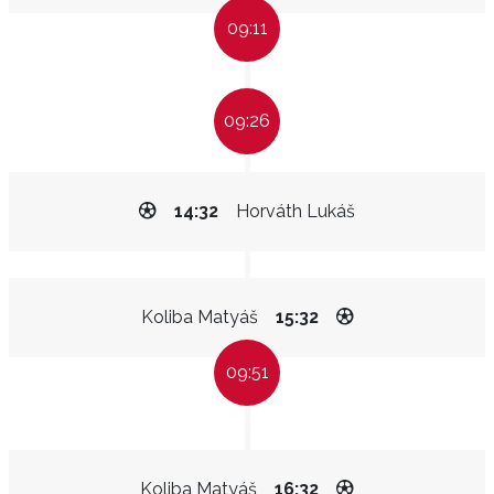
09:11
09:26
14:32
Horváth Lukáš
Koliba Matyáš
15:32
09:51
Koliba Matyáš
16:32