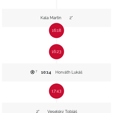
Kala Martin
2"
16:18
16:23
7
10:14
Horváth Lukáš
17:43
2"
Veselský Tobiáš