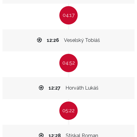
04:17
12:26
Veselský Tobiáš
04:52
12:27
Horváth Lukáš
05:22
12:28
Stískal Roman