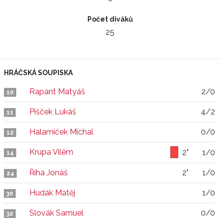
–
Počet diváků
25
HRÁČSKÁ SOUPISKA
Rapant Matyáš
2/0
10
Pišček Lukáš
4/2
11
Halamíček Michal
0/0
12
Krupa Vilém
2"
1/0
14
Říha Jonáš
2"
1/0
24
Hudák Matěj
1/0
30
Slovák Samuel
0/0
32