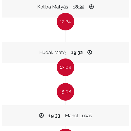
Koliba Matyáš
18:32
12:24
Hudák Matěj
19:32
13:04
15:08
19:33
Mancl Lukáš