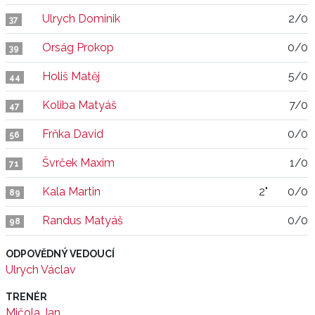
Ulrych Dominik
2/0
37
Orság Prokop
0/0
39
Holiš Matěj
5/0
44
Koliba Matyáš
7/0
47
Frňka David
0/0
56
Švrček Maxim
1/0
71
Kala Martin
2"
0/0
89
Randus Matyáš
0/0
98
ODPOVĚDNÝ VEDOUCÍ
Ulrych Václav
TRENÉR
Mičola Jan