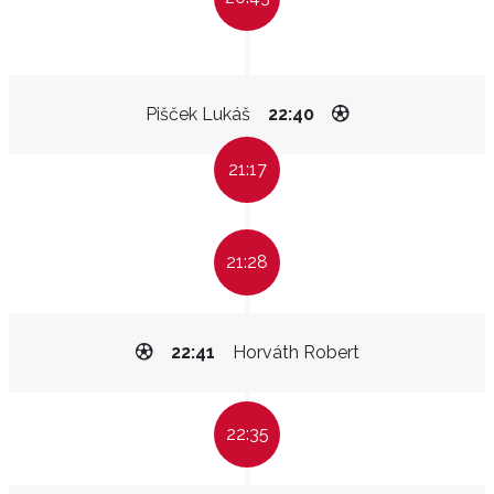
Pišček Lukáš
22:40
21:17
21:28
22:41
Horváth Robert
22:35