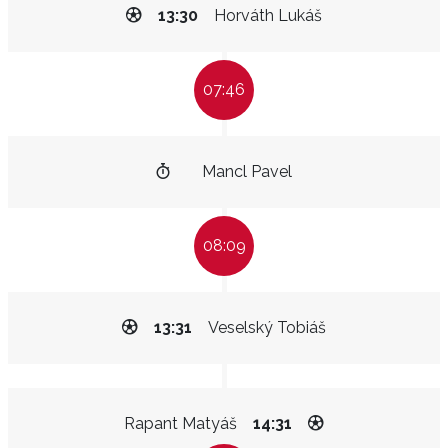
13:30
Horváth Lukáš
07:46
Mancl Pavel
08:09
13:31
Veselský Tobiáš
Rapant Matyáš
14:31