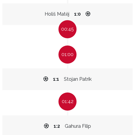
Holiš Matěj
1:0
00:45
01:00
1:1
Stojan Patrik
01:42
1:2
Gahura Filip