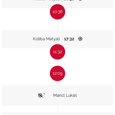
10:36
Koliba Matyáš
17:32
11:32
12:09
7
Mancl Lukáš