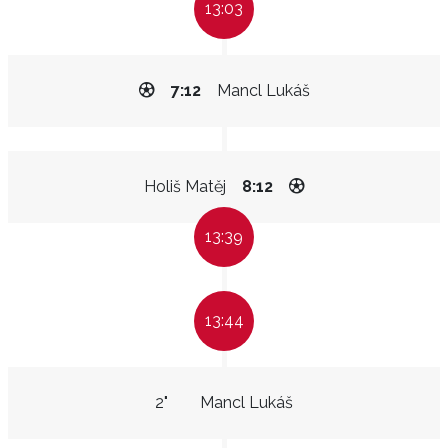
13:03
7:12
Mancl Lukáš
Holiš Matěj
8:12
13:39
13:44
2"
Mancl Lukáš