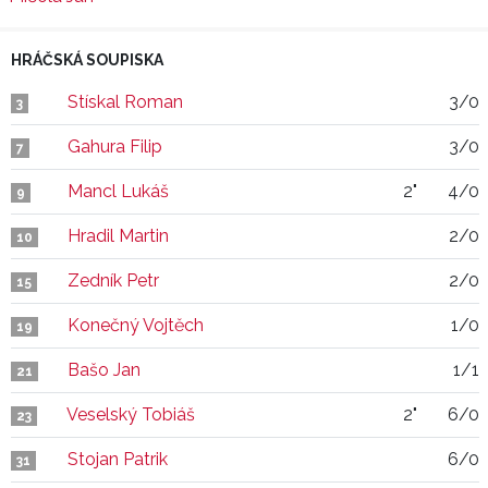
HRÁČSKÁ SOUPISKA
Stískal Roman
3/0
3
Gahura Filip
3/0
7
Mancl Lukáš
2"
4/0
9
Hradil Martin
2/0
10
Zedník Petr
2/0
15
Konečný Vojtěch
1/0
19
Bašo Jan
1/1
21
Veselský Tobiáš
2"
6/0
23
Stojan Patrik
6/0
31