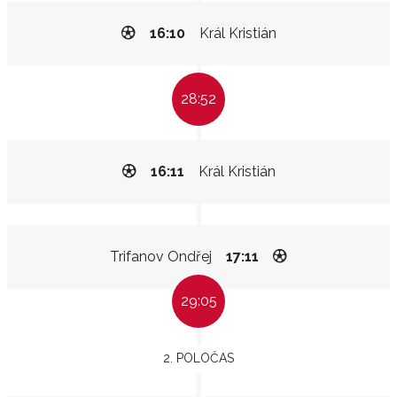
16:10
Král Kristián
28:52
16:11
Král Kristián
Trifanov Ondřej
17:11
29:05
2. POLOČAS