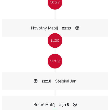
10:37
Novotný Matěj
22:17
11:20
12:03
22:18
Stejskal Jan
Brzoň Matěj
23:18