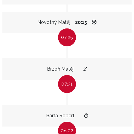
Novotný Matěj
20:15
07:25
Brzoň Matěj
2"
07:31
Barta Róbert
08:02