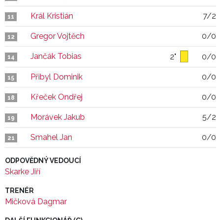
Král Kristián
7/2
11
Gregor Vojtěch
0/0
12
Jančák Tobias
2"
0/0
14
Přibyl Dominik
0/0
15
Křeček Ondřej
0/0
18
Morávek Jakub
5/2
19
Smahel Jan
0/0
21
ODPOVĚDNÝ VEDOUCÍ
Skarke Jiří
TRENÉR
Mičková Dagmar