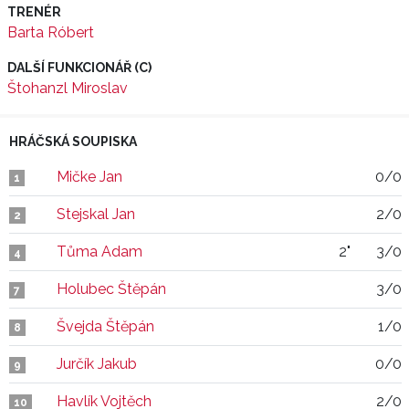
TRENÉR
Barta Róbert
DALŠÍ FUNKCIONÁŘ (C)
Štohanzl Miroslav
HRÁČSKÁ SOUPISKA
Mičke Jan
0/0
1
Stejskal Jan
2/0
2
Tůma Adam
2"
3/0
4
Holubec Štěpán
3/0
7
Švejda Štěpán
1/0
8
Jurčík Jakub
0/0
9
Havlík Vojtěch
2/0
10