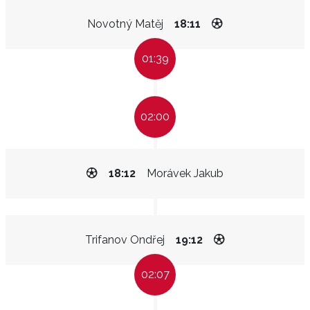
Novotný Matěj
18:11
01:39
02:00
18:12
Morávek Jakub
Trifanov Ondřej
19:12
02:07