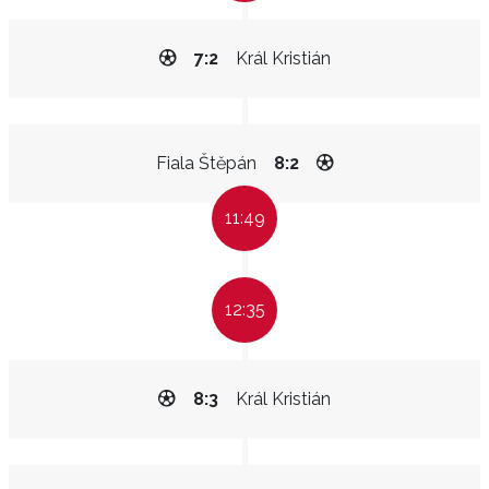
7:2
Král Kristián
Fiala Štěpán
8:2
11:49
12:35
8:3
Král Kristián