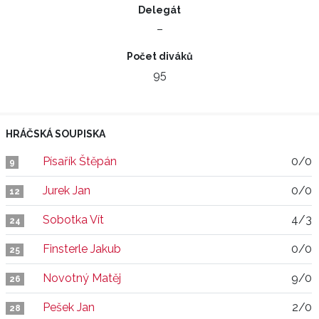
Delegát
–
Počet diváků
95
HRÁČSKÁ SOUPISKA
Písařík Štěpán
0/0
9
Jurek Jan
0/0
12
Sobotka Vít
4/3
24
Finsterle Jakub
0/0
25
Novotný Matěj
9/0
26
Pešek Jan
2/0
28