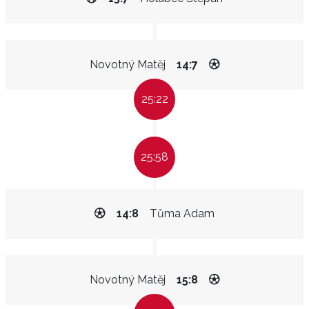
Novotný Matěj
14:7
25:22
25:58
14:8
Tůma Adam
Novotný Matěj
15:8