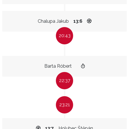
Chalupa Jakub
13:6
20:43
Barta Róbert
22:37
23:21
13:7
Holubec Štěpán