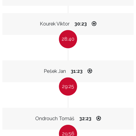
Kourek Viktor
30:23
28:40
Pešek Jan
31:23
29:25
Ondrouch Tomáš
32:23
29:56