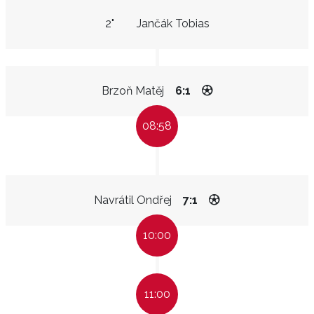
2"
Jančák Tobias
Brzoň Matěj
6:1
08:58
Navrátil Ondřej
7:1
10:00
11:00