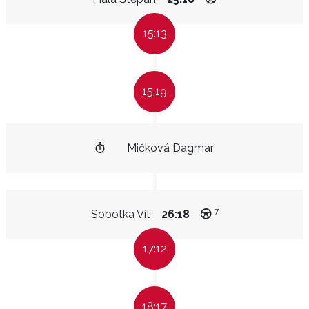
15:13
15:19
Mičková Dagmar
7
Sobotka Vít
26:18
17:12
18:17