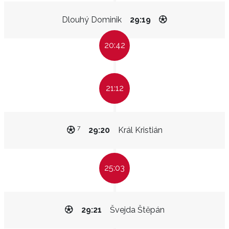
Dlouhý Dominik
29:19
20:42
21:12
7
29:20
Král Kristián
25:03
29:21
Švejda Štěpán