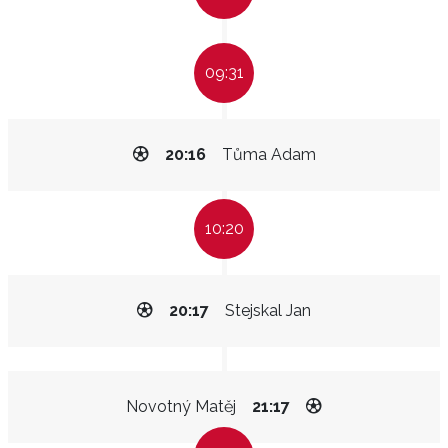
09:31
20:16
Tůma Adam
10:20
20:17
Stejskal Jan
Novotný Matěj
21:17