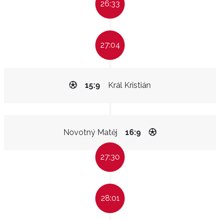
26:33
27:04
15:9
Král Kristián
Novotný Matěj
16:9
27:30
28:01