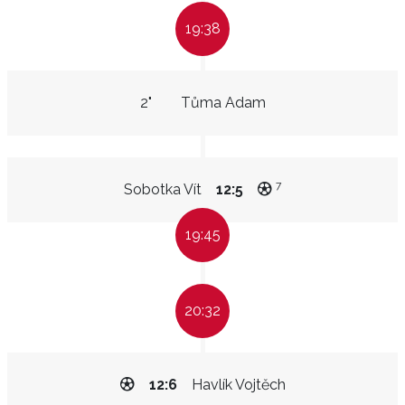
19:38
2"
Tůma Adam
7
Sobotka Vít
12:5
19:45
20:32
12:6
Havlík Vojtěch