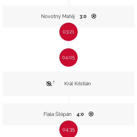
Novotný Matěj
3:0
03:21
04:05
7
Král Kristián
Fiala Štěpán
4:0
04:35