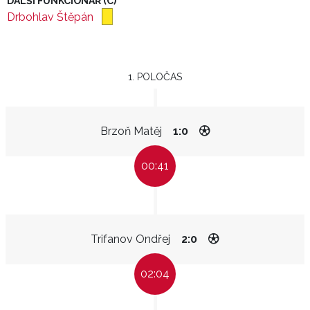
DALŠÍ FUNKCIONÁŘ (C)
Drbohlav Štěpán
1. POLOČAS
Brzoň Matěj
1:0
00:41
Trifanov Ondřej
2:0
02:04