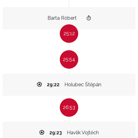
Barta Róbert
25:12
25:54
29:22
Holubec Štěpán
26:53
29:23
Havlík Vojtěch