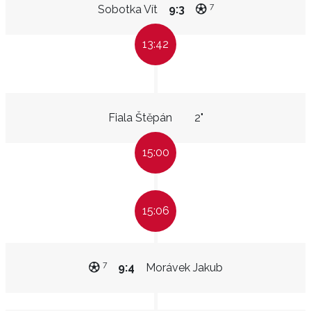
7
Sobotka Vít
9:3
13:42
Fiala Štěpán
2"
15:00
15:06
7
9:4
Morávek Jakub