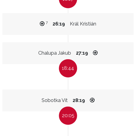
7
26:19
Král Kristián
Chalupa Jakub
27:19
18:44
Sobotka Vít
28:19
20:05