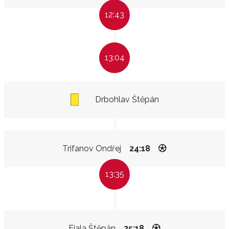
12:43
13:04
Drbohlav Štěpán
Trifanov Ondřej
24:18
13:35
Fiala Štěpán
25:18