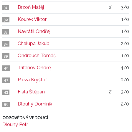
Brzoň Matěj
2"
3/0
31
Kourek Viktor
1/0
32
Navrátil Ondřej
1/0
33
Chalupa Jakub
2/0
34
Ondrouch Tomáš
1/0
39
Trifanov Ondřej
4/0
40
Pleva Kryštof
0/0
41
Fiala Štěpán
2"
3/0
43
Dlouhý Dominik
2/0
98
ODPOVĚDNÝ VEDOUCÍ
Dlouhý Petr