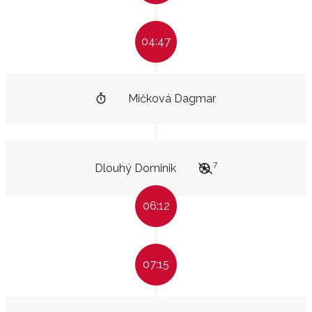
04:47
Mičková Dagmar
7
Dlouhý Dominik
06:12
07:15