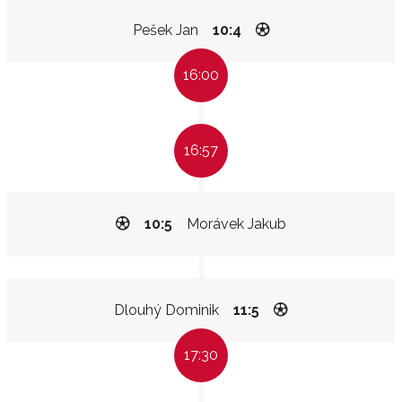
Pešek Jan
10:4
16:00
16:57
10:5
Morávek Jakub
Dlouhý Dominik
11:5
17:30