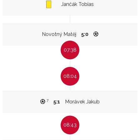
Jančák Tobias
Novotný Matěj
5:0
07:38
08:04
7
5:1
Morávek Jakub
08:43