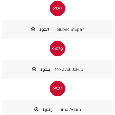
03:53
19:13
Holubec Štěpán
04:39
19:14
Morávek Jakub
05:22
19:15
Tůma Adam