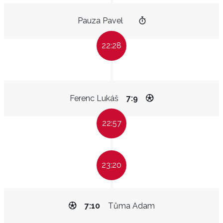
Pauza Pavel
22:28
Ferenc Lukáš
7:9
22:57
23:20
7:10
Tůma Adam