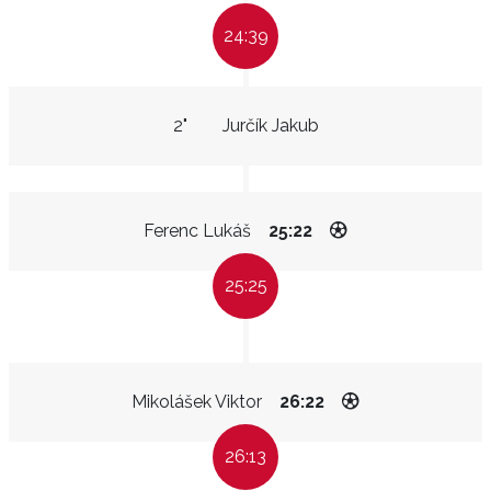
24:39
2"
Jurčík Jakub
Ferenc Lukáš
25:22
25:25
Mikolášek Viktor
26:22
26:13