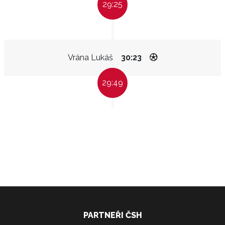
29:25
Vrána Lukáš
30:23
29:49
PARTNEŘI ČSH