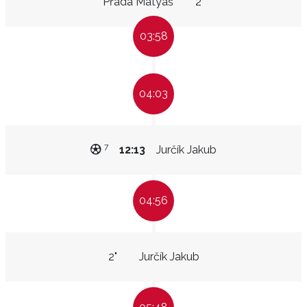
Přáda Matyáš
2"
03:58
04:03
7
12:13
Jurčík Jakub
04:56
2"
Jurčík Jakub