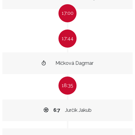
17:00
17:44
Mičková Dagmar
18:35
6:7
Jurčík Jakub