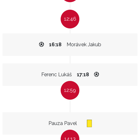
12:46
16:18
Morávek Jakub
Ferenc Lukáš
17:18
12:59
Pauza Pavel
14:13