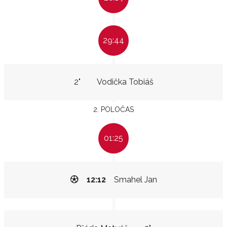
29:44
2"
Vodička Tobiáš
2. POLOČAS
01:25
12:12
Smahel Jan