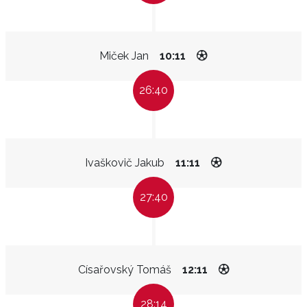
Miček Jan
10:11
26:40
Ivaškovič Jakub
11:11
27:40
Císařovský Tomáš
12:11
28:14