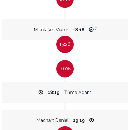
7
Mikolášek Viktor
18:18
15:26
16:08
18:19
Tůma Adam
Machart Daniel
19:19