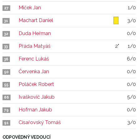
Miček Jan
1/0
27
Machart Daniel
3/0
31
Duda Heřman
0/0
32
Přáda Matyáš
2"
1/0
33
Ferenc Lukáš
6/0
36
Červenka Jan
0/0
50
Poláček Robert
0/0
55
Ivaškovič Jakub
5/0
66
Hofman Jakub
0/0
79
Císařovský Tomáš
3/0
91
ODPOVĚDNÝ VEDOUCÍ