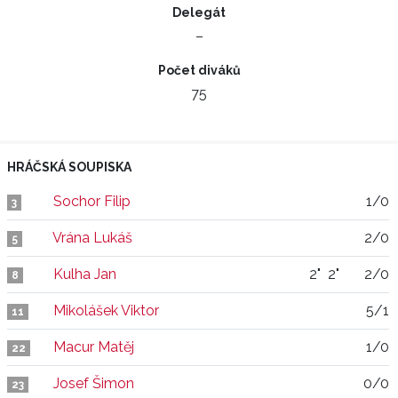
Delegát
–
Počet diváků
75
HRÁČSKÁ SOUPISKA
Sochor Filip
1/0
3
Vrána Lukáš
2/0
5
Kulha Jan
2"
2"
2/0
8
Mikolášek Viktor
5/1
11
Macur Matěj
1/0
22
Josef Šimon
0/0
23