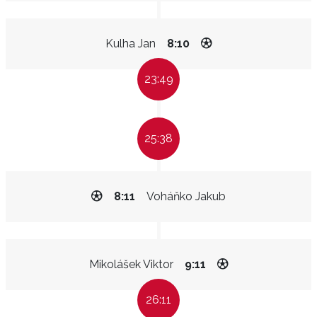
Kulha Jan
8:10
23:49
25:38
8:11
Voháňko Jakub
Mikolášek Viktor
9:11
26:11