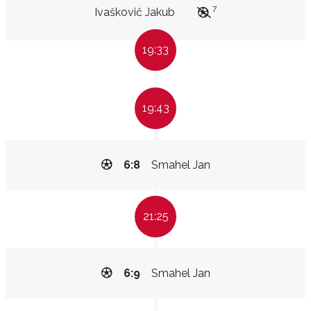
7
Ivaškovič Jakub
19:33
19:43
6:8
Smahel Jan
21:25
6:9
Smahel Jan