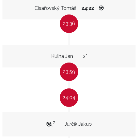
Císařovský Tomáš
24:22
23:36
Kulha Jan
2"
23:59
24:04
7
Jurčík Jakub