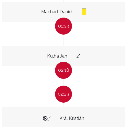
Machart Daniel
01:53
Kulha Jan
2"
02:18
02:23
7
Král Kristián