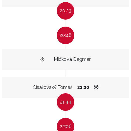
20:23
20:48
Mičková Dagmar
Císařovský Tomáš
22:20
21:44
22:06