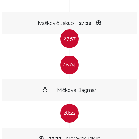
Ivaškovič Jakub
27:22
27:57
28:04
Mičková Dagmar
28:22
27:23
Morávek Jakub