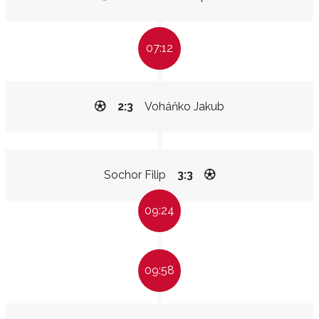
07:12
2:3
Voháňko Jakub
Sochor Filip
3:3
09:24
09:58