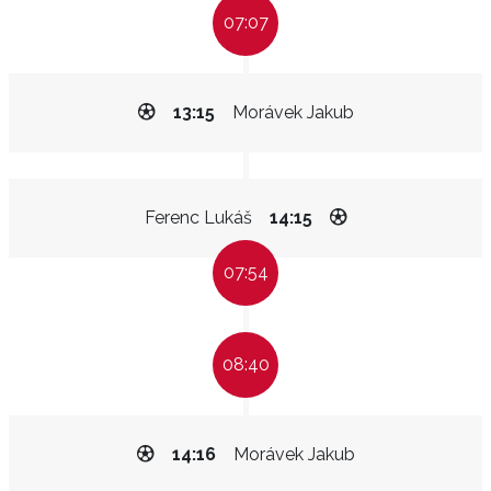
07:07
13:15
Morávek Jakub
Ferenc Lukáš
14:15
07:54
08:40
14:16
Morávek Jakub