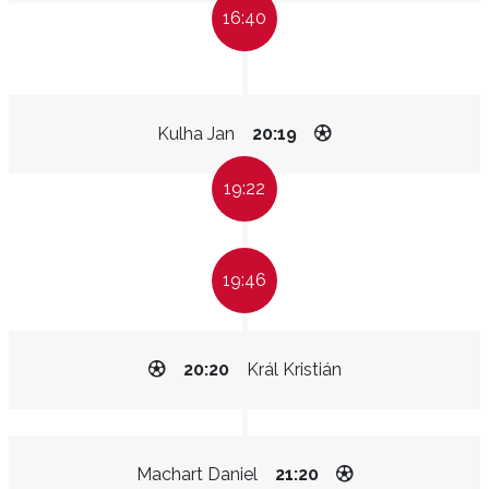
16:40
Kulha Jan
20:19
19:22
19:46
20:20
Král Kristián
Machart Daniel
21:20