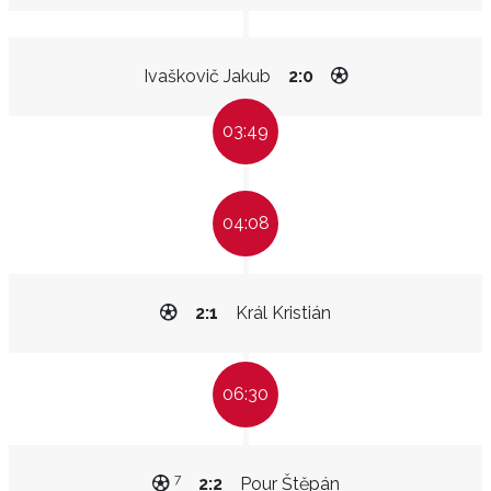
Ivaškovič Jakub
2:0
03:49
04:08
2:1
Král Kristián
06:30
7
2:2
Pour Štěpán