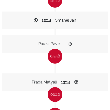
05:48
12:14
Smahel Jan
Pauza Pavel
05:58
Přáda Matyáš
13:14
06:12