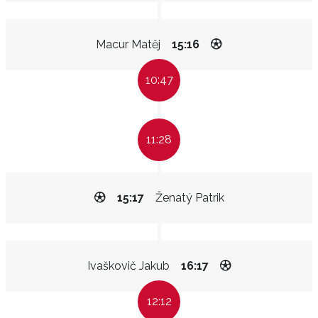
Macur Matěj
15:16
10:47
11:28
15:17
Ženatý Patrik
Ivaškovič Jakub
16:17
12:12