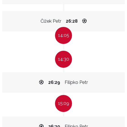
Čížek Petr
26:28
14:05
14:30
26:29
Filipko Petr
15:09
26:30
Filipko Petr