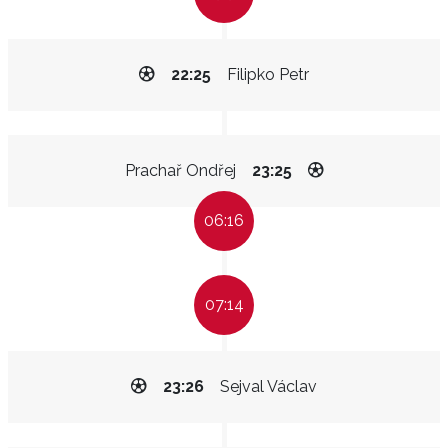
22:25
Filipko Petr
Prachař Ondřej
23:25
06:16
07:14
23:26
Sejval Václav