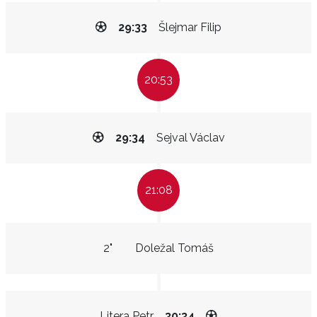
29:33
Šlejmar Filip
20:53
29:34
Sejval Václav
21:08
2"
Doležal Tomáš
Litera Petr
30:34