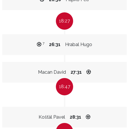
18:27
7
26:31
Hrabal Hugo
Macan David
27:31
18:47
Košťál Pavel
28:31