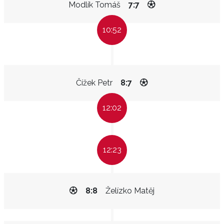
Modlík Tomáš
7:7
10:52
Čížek Petr
8:7
12:02
12:23
8:8
Želízko Matěj