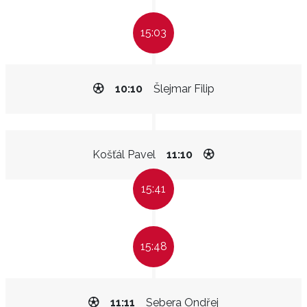
15:03
10:10
Šlejmar Filip
Košťál Pavel
11:10
15:41
15:48
11:11
Sebera Ondřej