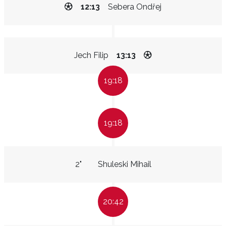
12:13
Sebera Ondřej
Jech Filip
13:13
19:18
19:18
2"
Shuleski Mihail
20:42