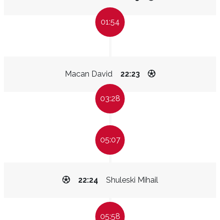
01:54
Macan David
22:23
03:28
05:07
22:24
Shuleski Mihail
05:58