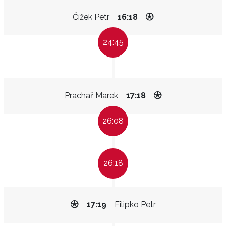
Čížek Petr
16:18
24:45
Prachař Marek
17:18
26:08
26:18
17:19
Filipko Petr