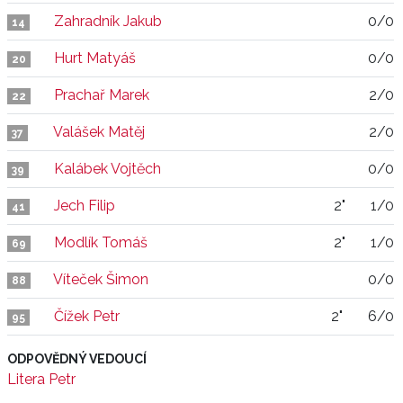
Zahradník Jakub
0/0
14
Hurt Matyáš
0/0
20
Prachař Marek
2/0
22
Valášek Matěj
2/0
37
Kalábek Vojtěch
0/0
39
Jech Filip
2"
1/0
41
Modlík Tomáš
2"
1/0
69
Víteček Šimon
0/0
88
Čížek Petr
2"
6/0
95
ODPOVĚDNÝ VEDOUCÍ
Litera Petr