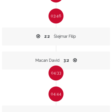
03:46
2:2
Šlejmar Filip
Macan David
3:2
04:33
04:44