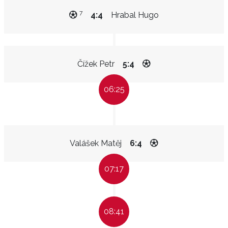
7
4:4
Hrabal Hugo
Čížek Petr
5:4
06:25
Valášek Matěj
6:4
07:17
08:41