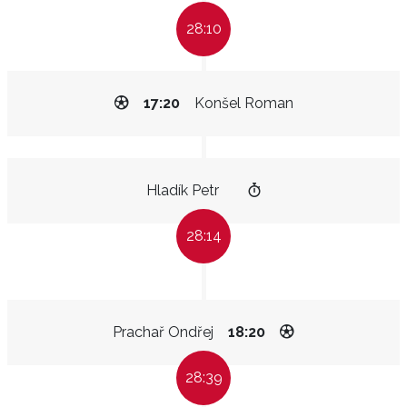
28:10
17:20
Konšel Roman
Hladík Petr
28:14
Prachař Ondřej
18:20
28:39