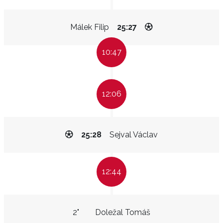
Málek Filip
25:27
10:47
12:06
25:28
Sejval Václav
12:44
2"
Doležal Tomáš