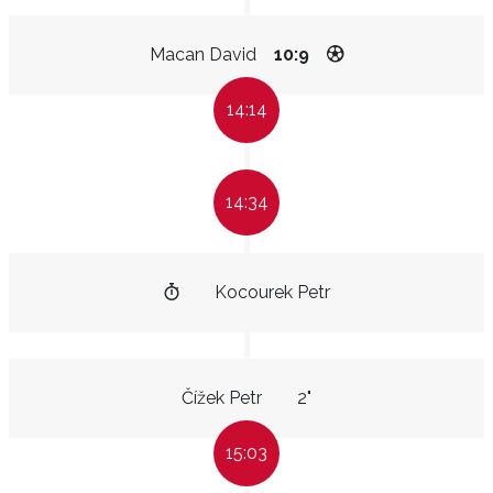
Macan David
10:9
14:14
14:34
Kocourek Petr
Čížek Petr
2"
15:03