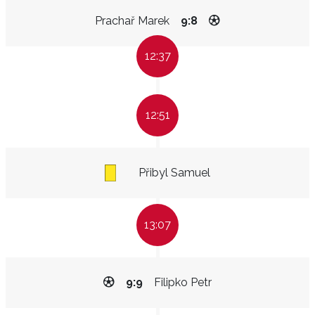
Prachař Marek
9:8
12:37
12:51
Přibyl Samuel
13:07
9:9
Filipko Petr