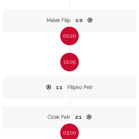
Málek Filip
1:0
00:20
01:05
1:1
Filipko Petr
Čížek Petr
2:1
03:00