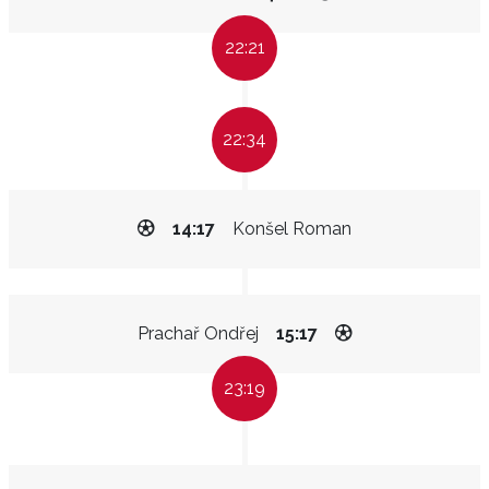
22:21
22:34
14:17
Konšel Roman
Prachař Ondřej
15:17
23:19