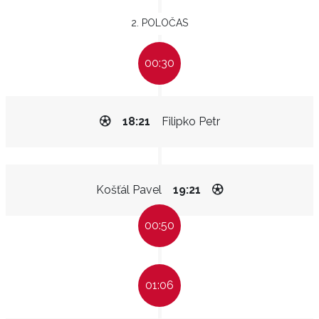
2. POLOČAS
00:30
18:21
Filipko Petr
Košťál Pavel
19:21
00:50
01:06