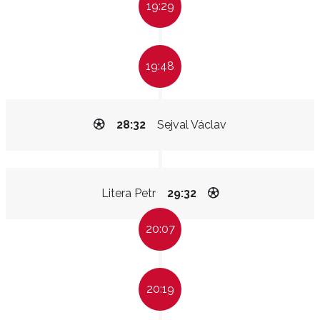
19:29
19:48
28:32
Sejval Václav
Litera Petr
29:32
20:07
20:19