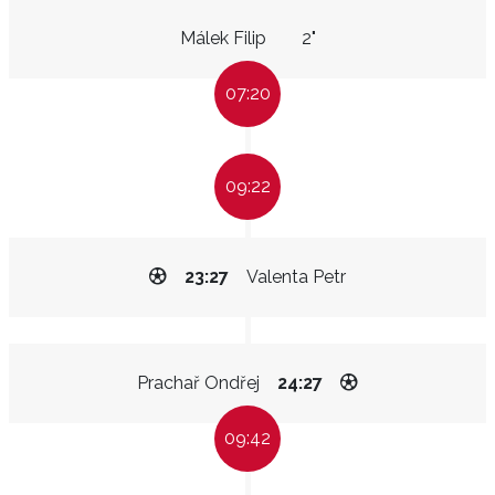
Málek Filip
2"
07:20
09:22
23:27
Valenta Petr
Prachař Ondřej
24:27
09:42