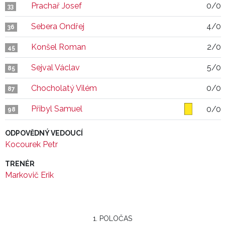
Prachař Josef
0/0
33
Sebera Ondřej
4/0
36
Konšel Roman
2/0
45
Sejval Václav
5/0
85
Chocholatý Vilém
0/0
87
Přibyl Samuel
0/0
98
ODPOVĚDNÝ VEDOUCÍ
Kocourek Petr
TRENÉR
Markovič Erik
1. POLOČAS