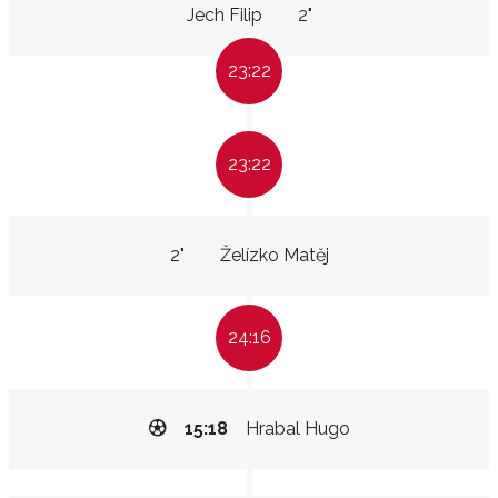
Jech Filip
2"
23:22
23:22
2"
Želízko Matěj
24:16
15:18
Hrabal Hugo