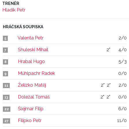
TRENÉR
Hladík Petr
HRÁČSKÁ SOUPISKA
Valenta Petr
2/0
5
Shuleski Mihail
2"
4/0
7
Hrabal Hugo
5/3
8
Mühlpachr Radek
0/0
9
Želízko Matěj
2"
2"
2/0
11
Doležal Tomáš
2"
2"
0/0
13
Šlejmar Filip
6/0
22
Filipko Petr
11/0
27