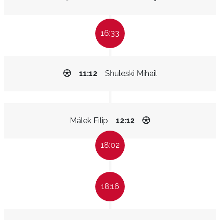
16:33
11:12
Shuleski Mihail
Málek Filip
12:12
18:02
18:16