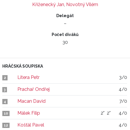
Kříženecký Jan
,
Novotný Vilém
Delegát
–
Počet diváků
30
HRÁČSKÁ SOUPISKA
Litera Petr
3/0
2
Prachař Ondřej
4/0
3
Macan David
7/0
4
Málek Filip
2"
2"
4/0
10
Košťál Pavel
4/0
12