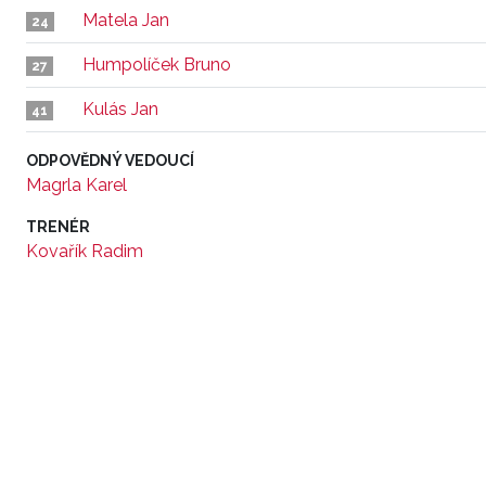
Matela Jan
24
Humpolíček Bruno
27
Kulás Jan
41
ODPOVĚDNÝ VEDOUCÍ
Magrla Karel
TRENÉR
Kovařík Radim