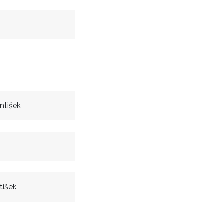
ntišek
tišek