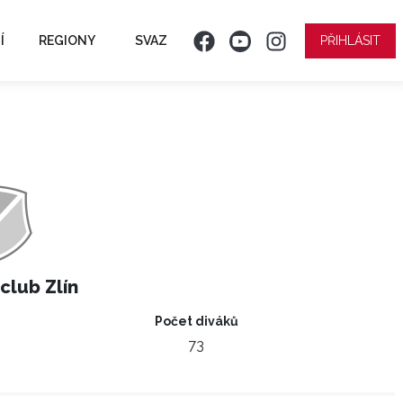
Í
REGIONY
SVAZ
PŘIHLÁSIT
club Zlín
Počet diváků
73