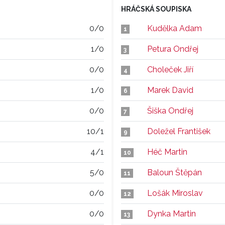
HRÁČSKÁ SOUPISKA
0/0
Kudělka Adam
1
1/0
Petura Ondřej
3
0/0
Choleček Jiří
4
1/0
Marek David
6
0/0
Šiška Ondřej
7
10/1
Doležel František
9
4/1
Héč Martin
10
5/0
Baloun Štěpán
11
0/0
Lošák Miroslav
12
0/0
Dynka Martin
13