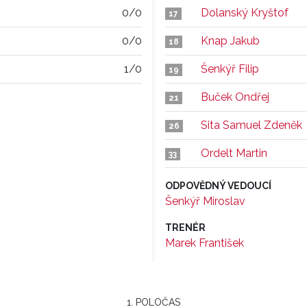
0/0
Dolanský Kryštof
17
0/0
Knap Jakub
18
1/0
Šenkýř Filip
19
Buček Ondřej
21
Sita Samuel Zdeněk
26
Ordelt Martin
33
ODPOVĚDNÝ VEDOUCÍ
Šenkýř Miroslav
TRENÉR
Marek František
1. POLOČAS