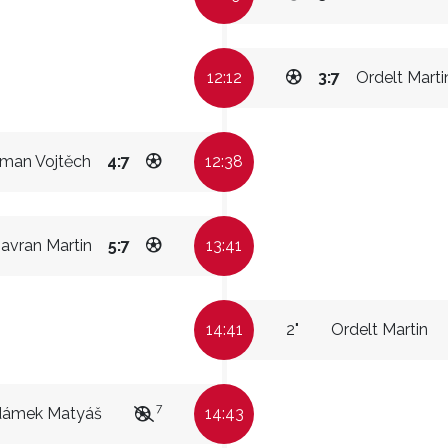
12:12
3:7
Ordelt Marti
man Vojtěch
4:7
12:38
avran Martin
5:7
13:41
14:41
2"
Ordelt Martin
7
dámek Matyáš
14:43