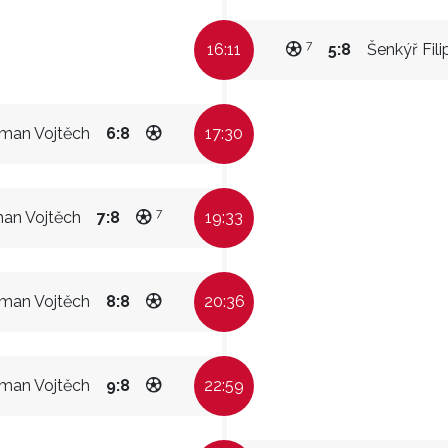
7
16:11
5:8
Šenkýř Fili
man Vojtěch
6:8
17:30
7
an Vojtěch
7:8
19:33
man Vojtěch
8:8
20:36
man Vojtěch
9:8
22:59