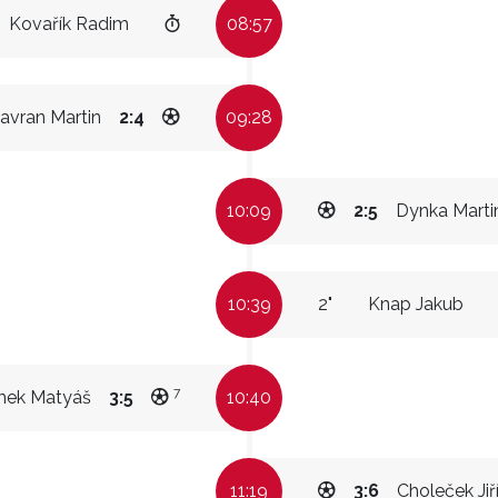
Kovařík Radim
08:57
avran Martin
2:4
09:28
10:09
2:5
Dynka Marti
10:39
2"
Knap Jakub
7
ek Matyáš
3:5
10:40
11:19
3:6
Choleček Jiř