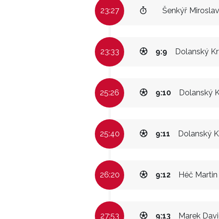
23:27
Šenkýř Mirosla
23:33
9:9
Dolanský Kr
25:26
9:10
Dolanský K
25:40
9:11
Dolanský K
26:20
9:12
Héč Martin
27:53
9:13
Marek Dav