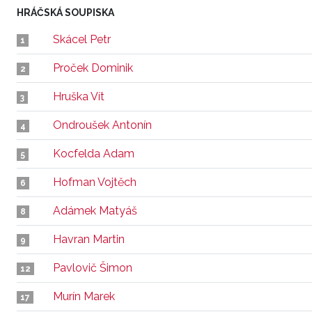
HRÁČSKÁ SOUPISKA
Skácel Petr
1
Proček Dominik
2
Hruška Vít
3
Ondroušek Antonín
4
Kocfelda Adam
5
Hofman Vojtěch
6
Adámek Matyáš
8
Havran Martin
9
Pavlovič Šimon
12
Murín Marek
17