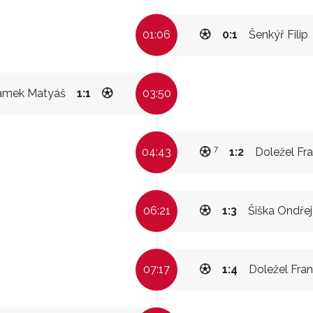
01:06
0:1
Šenkýř Filip
ámek Matyáš
1:1
03:50
7
04:43
1:2
Doležel Fra
06:21
1:3
Šiška Ondřej
07:17
1:4
Doležel Fran