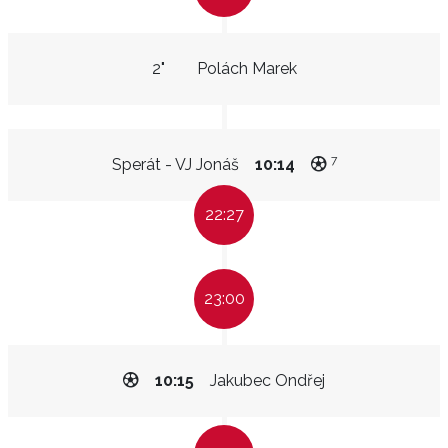
2"
Polách Marek
7
Sperát - VJ Jonáš
10:14
22:27
23:00
10:15
Jakubec Ondřej