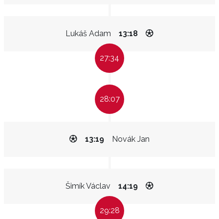
Lukáš Adam
13:18
27:34
28:07
13:19
Novák Jan
Šimík Václav
14:19
29:28