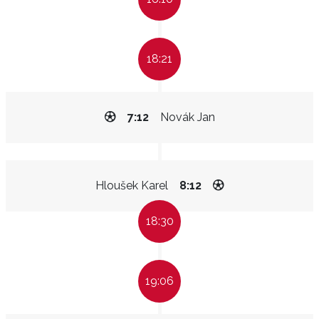
18:21
7:12
Novák Jan
Hloušek Karel
8:12
18:30
19:06