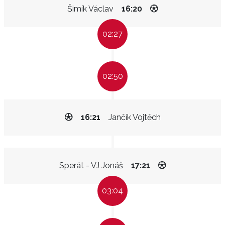
Šimík Václav
16:20
02:27
02:50
16:21
Jančík Vojtěch
Sperát - VJ Jonáš
17:21
03:04