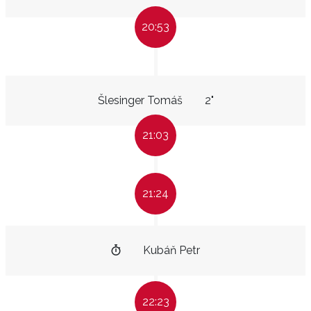
20:53
Šlesinger Tomáš
2"
21:03
21:24
Kubáň Petr
22:23