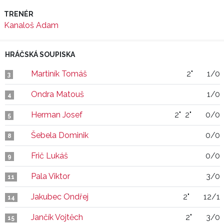
TRENÉR
Kanaloš Adam
HRÁČSKÁ SOUPISKA
Martiník Tomáš
2"
1/0
3
Ondra Matouš
1/0
4
Herman Josef
2"
2"
0/0
5
Šebela Dominik
0/0
8
Frič Lukáš
0/0
9
Pala Viktor
3/0
11
Jakubec Ondřej
2"
12/1
14
Jančík Vojtěch
2"
3/0
15