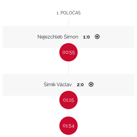
1. POLOČAS
Nejezchleb Šimon
1:0
00:55
Šimík Václav
2:0
01:15
01:54