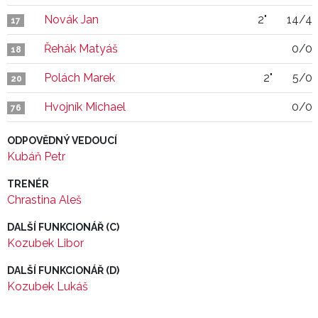
Novák Jan
2"
14/4
17
Řehák Matyáš
0/0
18
Polách Marek
2"
5/0
20
Hvojník Michael
0/0
76
ODPOVĚDNÝ VEDOUCÍ
Kubáň Petr
TRENÉR
Chrastina Aleš
DALŠÍ FUNKCIONÁŘ (C)
Kozubek Libor
DALŠÍ FUNKCIONÁŘ (D)
Kozubek Lukáš