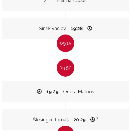
2"
Herman Josef
Šimík Václav
19:28
09:15
09:50
19:29
Ondra Matouš
7
Šlesinger Tomáš
20:29