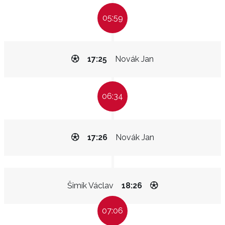
05:59
17:25
Novák Jan
06:34
17:26
Novák Jan
Šimík Václav
18:26
07:06