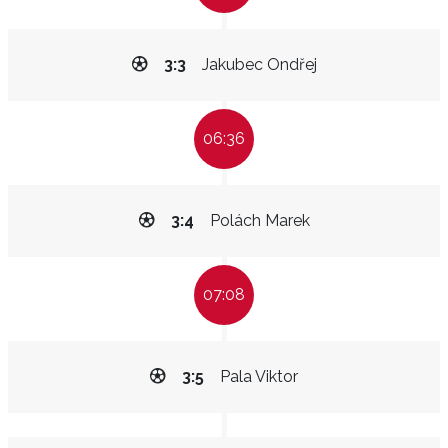
3:3
Jakubec Ondřej
06:36
3:4
Polách Marek
07:08
3:5
Pala Viktor