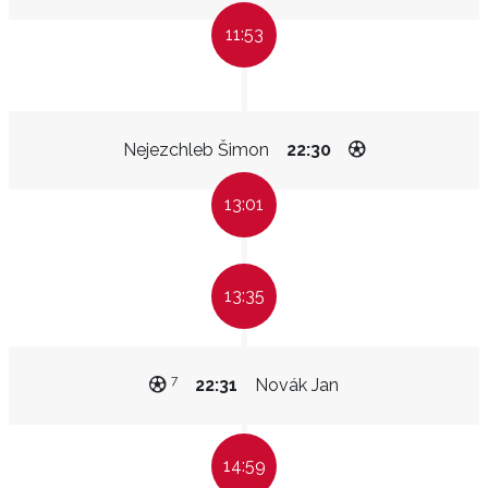
11:53
Nejezchleb Šimon
22:30
13:01
13:35
7
22:31
Novák Jan
14:59