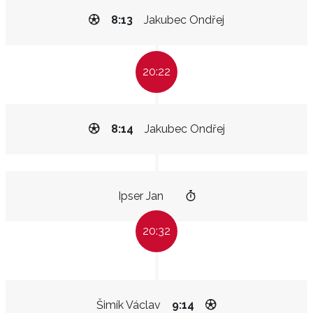
8:13
Jakubec Ondřej
20:22
8:14
Jakubec Ondřej
Ipser Jan
20:32
Šimík Václav
9:14