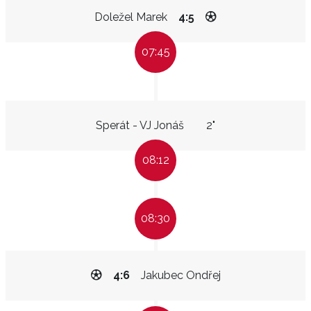
Doležel Marek
4:5
07:45
Sperát - VJ Jonáš
2"
08:12
08:30
4:6
Jakubec Ondřej