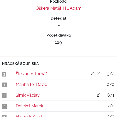
Rozhodčí
Oškera Matěj
,
Hill Adam
Delegát
–
Počet diváků
129
HRÁČSKÁ SOUPISKA
Šlesinger Tomáš
2"
2"
3/2
3
Manhalter David
0/0
4
Šimík Václav
2"
8/1
5
Doležel Marek
7/0
6
Hloušek Karel
3/0