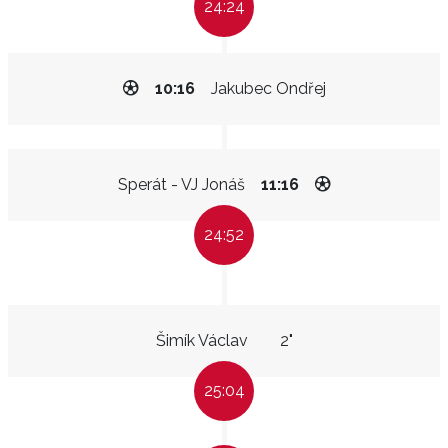
24:24
10:16
Jakubec Ondřej
Sperát - VJ Jonáš
11:16
24:52
Šimík Václav
2"
25:04