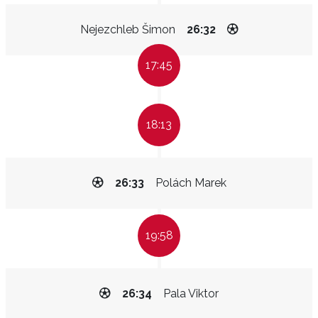
Nejezchleb Šimon
26:32
17:45
18:13
26:33
Polách Marek
19:58
26:34
Pala Viktor