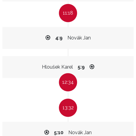
11:18
4:9
Novák Jan
Hloušek Karel
5:9
12:34
13:32
5:10
Novák Jan