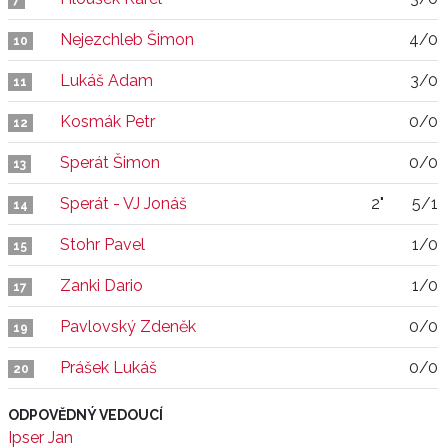
7
Nejezchleb Šimon
4/0
10
Lukáš Adam
3/0
11
Kosmák Petr
0/0
12
Sperát Šimon
0/0
13
Sperát - VJ Jonáš
2"
5/1
14
Stohr Pavel
1/0
15
Zanki Dario
1/0
17
Pavlovský Zdeněk
0/0
19
Prášek Lukáš
0/0
20
ODPOVĚDNÝ VEDOUCÍ
Ipser Jan