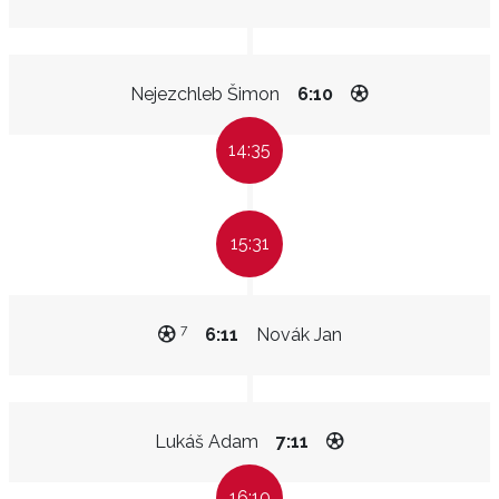
Nejezchleb Šimon
6:10
14:35
15:31
7
6:11
Novák Jan
Lukáš Adam
7:11
16:10