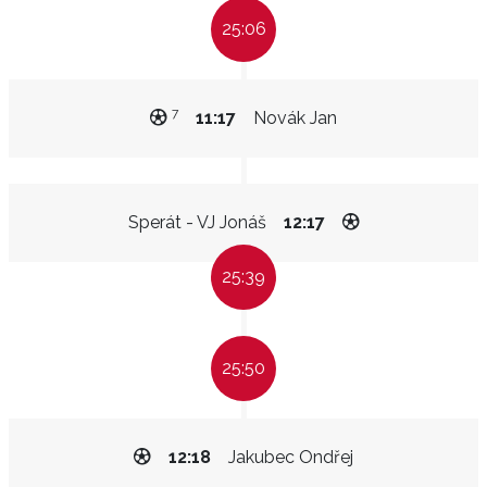
25:06
7
11:17
Novák Jan
Sperát - VJ Jonáš
12:17
25:39
25:50
12:18
Jakubec Ondřej