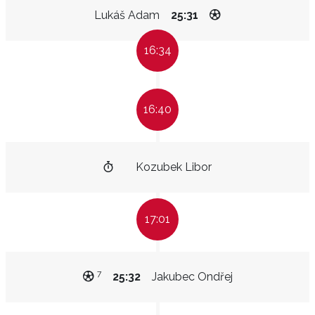
Lukáš Adam
25:31
16:34
16:40
Kozubek Libor
17:01
7
25:32
Jakubec Ondřej