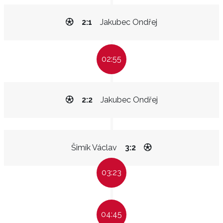
2:1
Jakubec Ondřej
02:55
2:2
Jakubec Ondřej
Šimík Václav
3:2
03:23
04:45