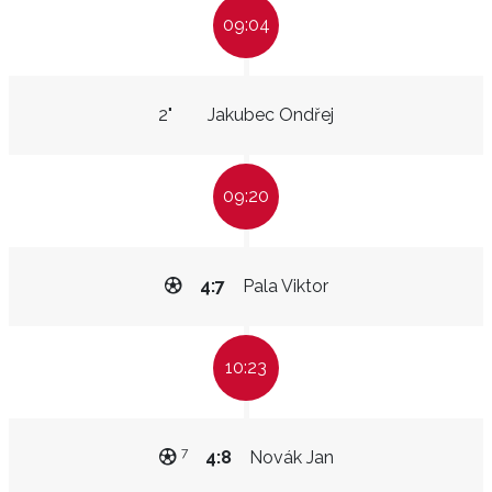
09:04
2"
Jakubec Ondřej
09:20
4:7
Pala Viktor
10:23
7
4:8
Novák Jan