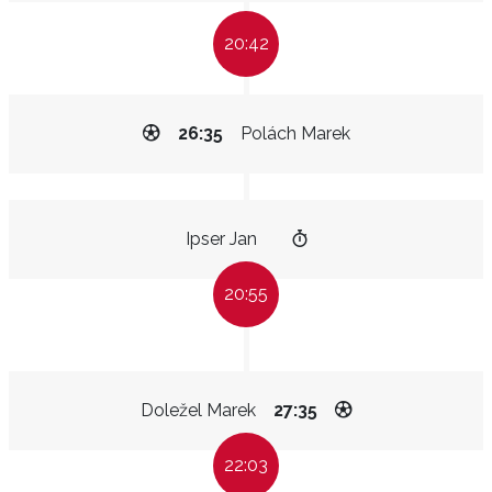
20:42
26:35
Polách Marek
Ipser Jan
20:55
Doležel Marek
27:35
22:03