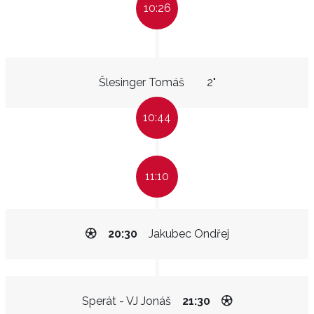
10:26
Šlesinger Tomáš
2"
10:44
11:10
20:30
Jakubec Ondřej
Sperát - VJ Jonáš
21:30