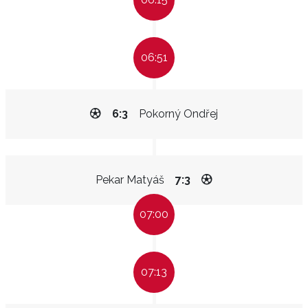
06:51
6:3
Pokorný Ondřej
Pekar Matyáš
7:3
07:00
07:13