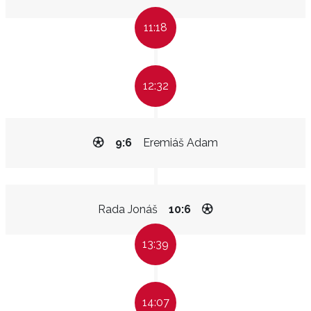
11:18
12:32
9:6
Eremiáš Adam
Rada Jonáš
10:6
13:39
14:07