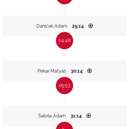
Daníček Adam
29:14
04:48
Pekar Matyáš
30:14
05:53
Šebrle Adam
31:14