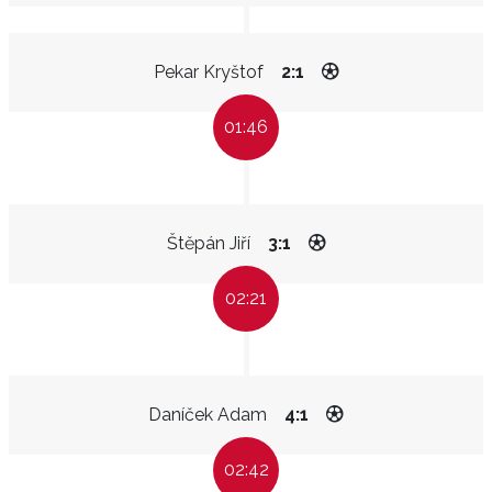
Pekar Kryštof
2:1
01:46
Štěpán Jiří
3:1
02:21
Daníček Adam
4:1
02:42