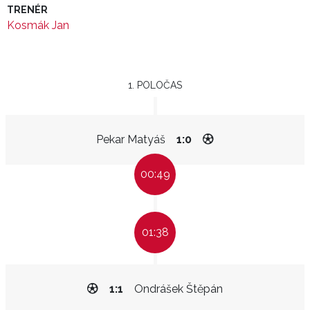
TRENÉR
Kosmák Jan
1. POLOČAS
Pekar Matyáš
1:0
00:49
01:38
1:1
Ondrášek Štěpán