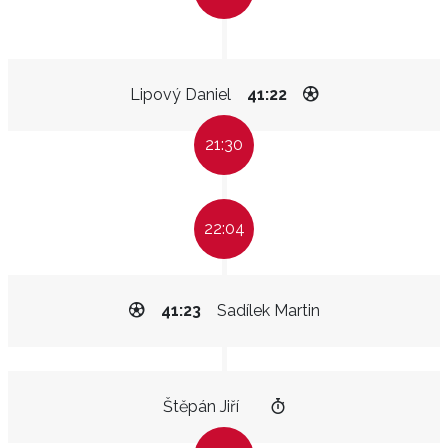
Lipový Daniel
41:22
21:30
22:04
41:23
Sadílek Martin
Štěpán Jiří