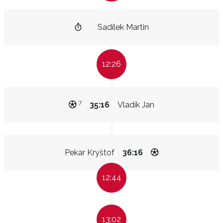
Sadílek Martin
12:26
7
35:16
Vladík Jan
Pekar Kryštof
36:16
12:44
13:02