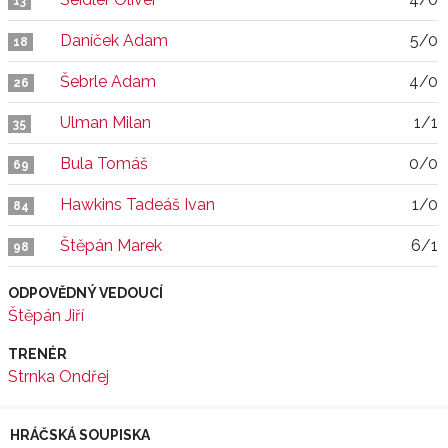
13
Daníček Adam
5/0
18
Šebrle Adam
4/0
26
Ulman Milan
1/1
35
Bula Tomáš
0/0
69
Hawkins Tadeáš Ivan
1/0
84
Štěpán Marek
6/1
98
ODPOVĚDNÝ VEDOUCÍ
Štěpán Jiří
TRENÉR
Strnka Ondřej
HRÁČSKÁ SOUPISKA