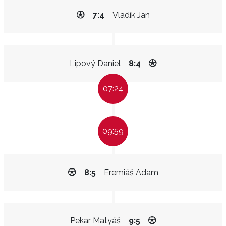
7:4
Vladík Jan
Lipový Daniel
8:4
07:24
09:59
8:5
Eremiáš Adam
Pekar Matyáš
9:5