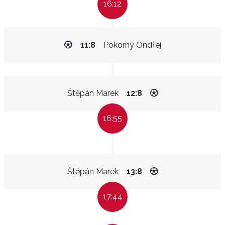
16:12
11:8
Pokorný Ondřej
Štěpán Marek
12:8
16:55
Štěpán Marek
13:8
17:44