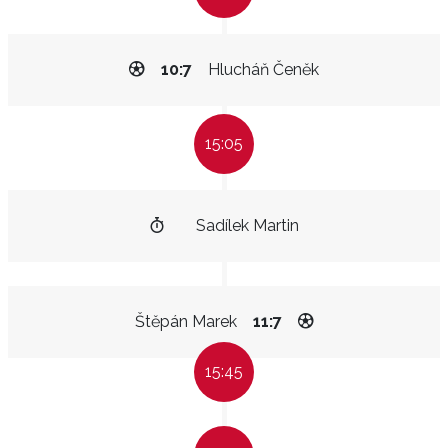
10:7
Hlucháň Čeněk
15:05
Sadílek Martin
Štěpán Marek
11:7
15:45