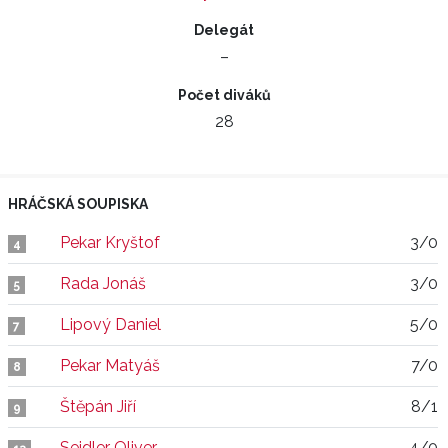
Delegát
–
Počet diváků
28
HRÁČSKÁ SOUPISKA
Pekar Kryštof
3/0
4
Rada Jonáš
3/0
5
Lipový Daniel
5/0
7
Pekar Matyáš
7/0
8
Štěpán Jiří
8/1
9
Seidler Oliver
4/0