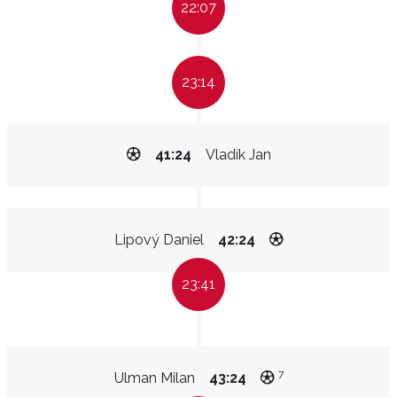
22:07
23:14
41:24
Vladík Jan
Lipový Daniel
42:24
23:41
7
Ulman Milan
43:24