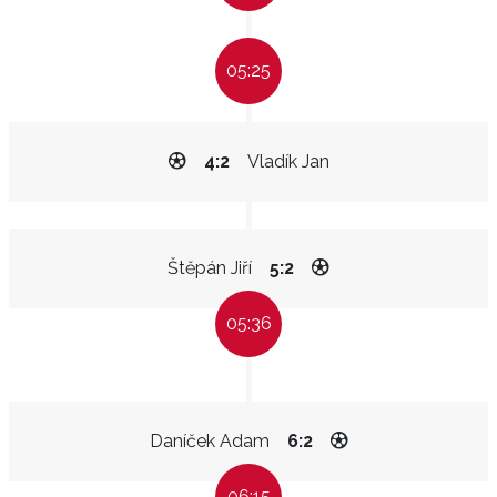
05:25
4:2
Vladík Jan
Štěpán Jiří
5:2
05:36
Daníček Adam
6:2
06:15