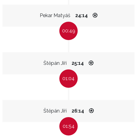
Pekar Matyáš
24:14
00:49
Štěpán Jiří
25:14
01:04
Štěpán Jiří
26:14
01:54