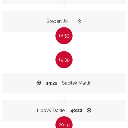
Štěpán Jiří
18:53
19:39
39:22
Sadílek Martin
Lipový Daniel
40:22
20:19