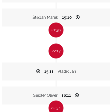
Štěpán Marek
15:10
21:39
22:17
15:11
Vladík Jan
Seidler Oliver
16:11
22:34