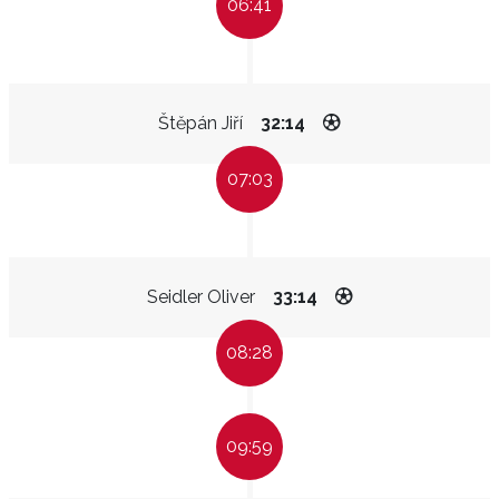
06:41
Štěpán Jiří
32:14
07:03
Seidler Oliver
33:14
08:28
09:59