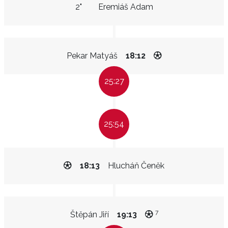
2"
Eremiáš Adam
Pekar Matyáš
18:12
25:27
25:54
18:13
Hlucháň Čeněk
7
Štěpán Jiří
19:13