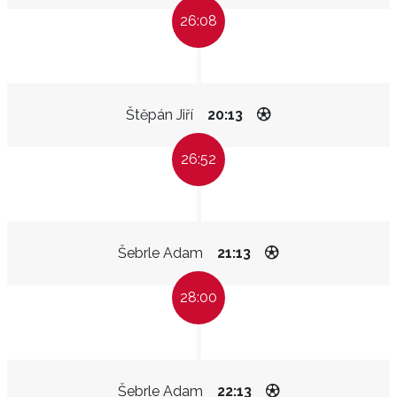
26:08
Štěpán Jiří
20:13
26:52
Šebrle Adam
21:13
28:00
Šebrle Adam
22:13