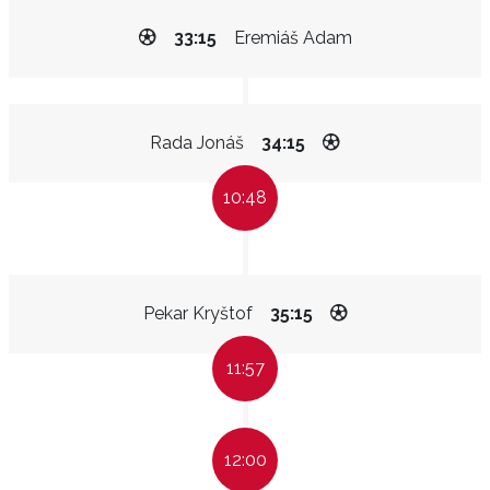
33:15
Eremiáš Adam
Rada Jonáš
34:15
10:48
Pekar Kryštof
35:15
11:57
12:00