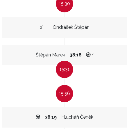
15:30
2"
Ondrášek Štěpán
7
Štěpán Marek
38:18
15:31
15:56
38:19
Hlucháň Čeněk