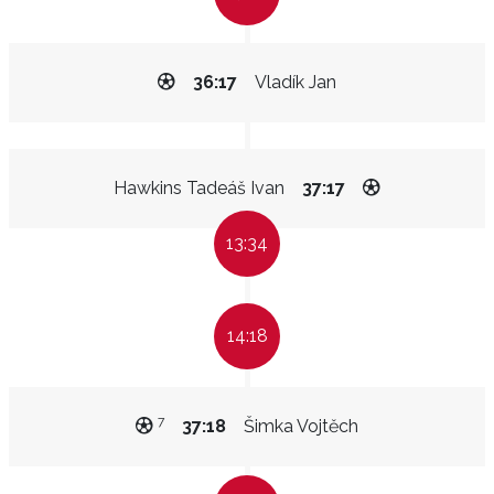
36:17
Vladík Jan
Hawkins Tadeáš Ivan
37:17
13:34
14:18
7
37:18
Šimka Vojtěch