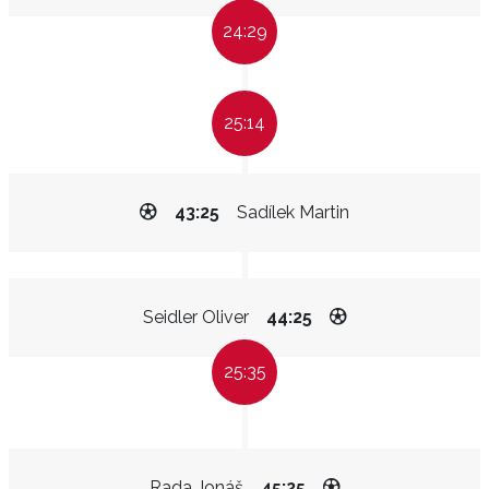
24:29
25:14
43:25
Sadílek Martin
Seidler Oliver
44:25
25:35
Rada Jonáš
45:25