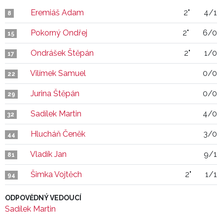
Eremiáš Adam
2"
4/1
8
Pokorný Ondřej
2"
6/0
15
Ondrášek Štěpán
2"
1/0
17
Vilímek Samuel
0/0
22
Jurina Štěpán
0/0
29
Sadílek Martin
4/0
32
Hlucháň Čeněk
3/0
44
Vladík Jan
9/1
81
Šimka Vojtěch
2"
1/1
94
ODPOVĚDNÝ VEDOUCÍ
Sadílek Martin