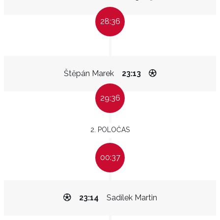
28:36
Štěpán Marek
23:13
29:36
2. POLOČAS
00:37
23:14
Sadílek Martin