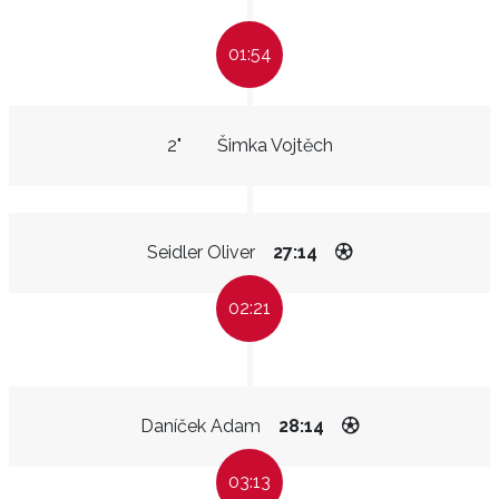
01:54
2"
Šimka Vojtěch
Seidler Oliver
27:14
02:21
Daníček Adam
28:14
03:13