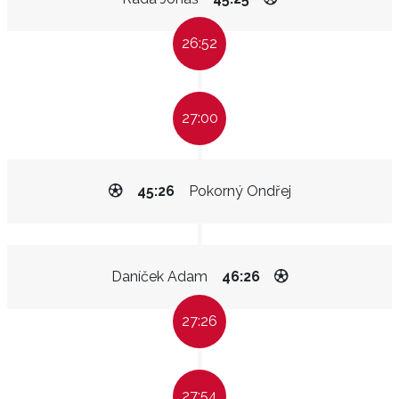
26:52
27:00
45:26
Pokorný Ondřej
Daníček Adam
46:26
27:26
27:54