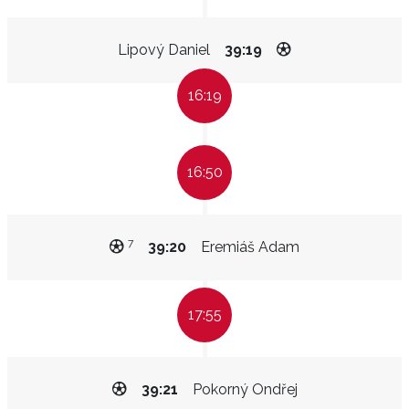
Lipový Daniel
39:19
16:19
16:50
7
39:20
Eremiáš Adam
17:55
39:21
Pokorný Ondřej