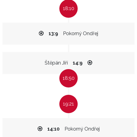
18:10
13:9
Pokorný Ondřej
Štěpán Jiří
14:9
18:50
19:21
14:10
Pokorný Ondřej