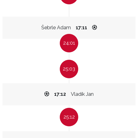
Šebrle Adam
17:11
24:01
25:03
17:12
Vladík Jan
25:12