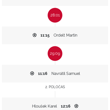
28:01
11:15
Ordelt Martin
29:09
11:16
Navrátil Samuel
2. POLOČAS
Hloušek Karel
12:16