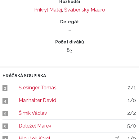
Rozhodčí
Přikryl Matěj
,
Švábenský Mauro
Delegát
–
Počet diváků
83
HRÁČSKÁ SOUPISKA
Šlesinger Tomáš
2/1
3
Manhalter David
1/0
4
Šimík Václav
2/2
5
Doležel Marek
5/0
6
Hloušek Karel
2"
1/0