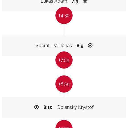
Lukáš Adam
7:9
14:30
Sperát - VJ Jonáš
8:9
17:59
18:59
8:10
Dolanský Kryštof