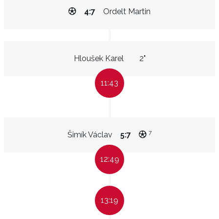
4:7
Ordelt Martin
Hloušek Karel
2"
11:43
7
Šimík Václav
5:7
12:49
13:19