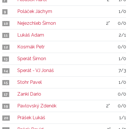
7
Poláček Jáchym
1/0
9
Nejezchleb Šimon
2"
0/0
10
Lukáš Adam
2/1
11
Kosmák Petr
0/0
12
Sperát Šimon
1/0
13
Sperát - VJ Jonáš
7/3
14
Stohr Pavel
1/0
15
Zanki Dario
0/0
17
Pavlovský Zdeněk
2"
0/0
19
Prášek Lukáš
1/1
20