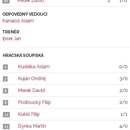
Pešek David
2"
1/0
21
ODPOVĚDNÝ VEDOUCÍ
Kanaloš Adam
TRENÉR
Ipser Jan
HRÁČSKÁ SOUPISKA
Kudělka Adam
0/0
1
Kujan Ondřej
3/0
3
Marek David
2/0
6
Podloucký Filip
2/0
8
Kubiš Filip
1/1
11
Dynka Martin
4/0
13