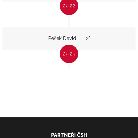
29:22
Pešek David
2"
29:29
PARTNEŘI ČSH