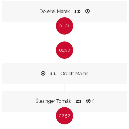
Doležel Marek
1:0
01:21
01:50
1:1
Ordelt Martin
7
Šlesinger Tomáš
2:1
02:52