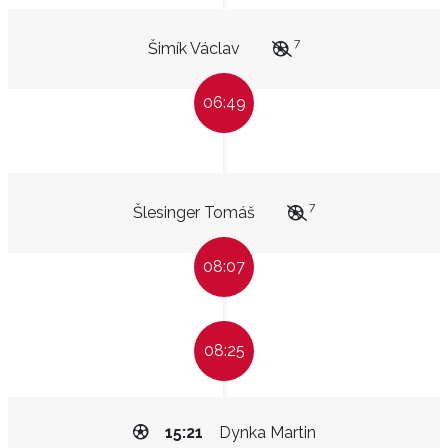
7
Šimík Václav
06:49
7
Šlesinger Tomáš
08:07
08:25
15:21
Dynka Martin