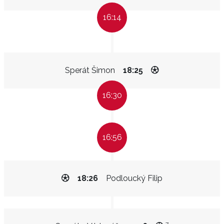
16:14
Sperát Šimon
18:25
16:30
16:56
18:26
Podloucký Filip