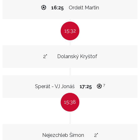
16:25
Ordelt Martin
15:32
2"
Dolanský Kryštof
7
Sperát - VJ Jonáš
17:25
15:38
Nejezchleb Šimon
2"