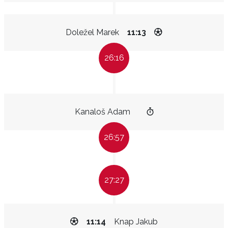
Doležel Marek
11:13
26:16
Kanaloš Adam
26:57
27:27
11:14
Knap Jakub