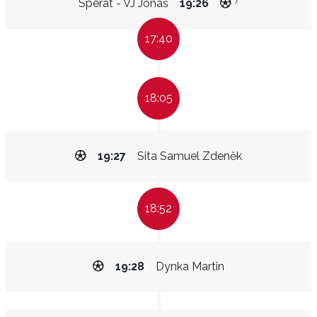
7
Sperát - VJ Jonáš
19:26
17:40
18:05
19:27
Sita Samuel Zdeněk
18:52
19:28
Dynka Martin