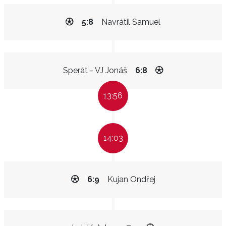
5:8
Navrátil Samuel
Sperát - VJ Jonáš
6:8
13:56
14:03
6:9
Kujan Ondřej