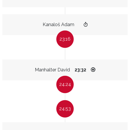
Kanaloš Adam
23:16
Manhalter David
23:32
24:24
24:53