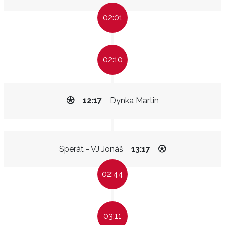
02:01
02:10
12:17
Dynka Martin
Sperát - VJ Jonáš
13:17
02:44
03:11