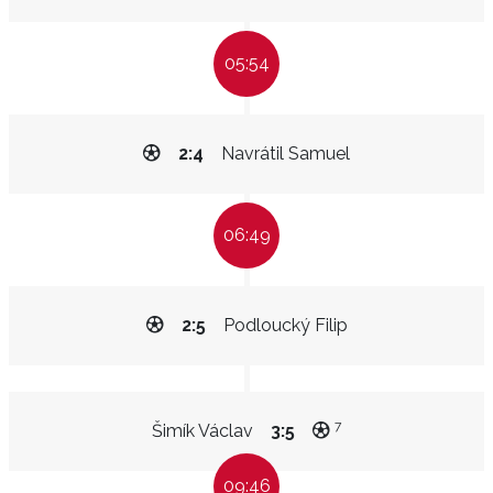
05:54
2:4
Navrátil Samuel
06:49
2:5
Podloucký Filip
7
Šimík Václav
3:5
09:46