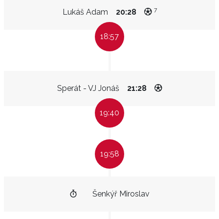
7
Lukáš Adam
20:28
18:57
Sperát - VJ Jonáš
21:28
19:40
19:58
Šenkýř Miroslav