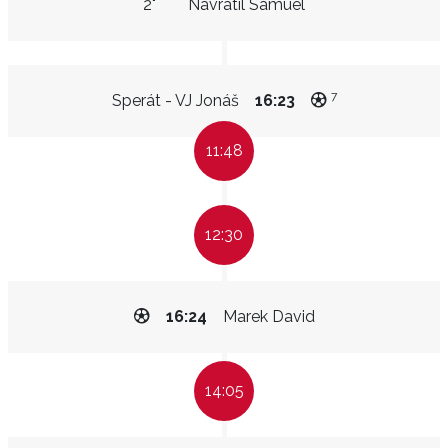
2"
Navrátil Samuel
7
Sperát - VJ Jonáš
16:23
11:48
12:30
16:24
Marek David
14:05