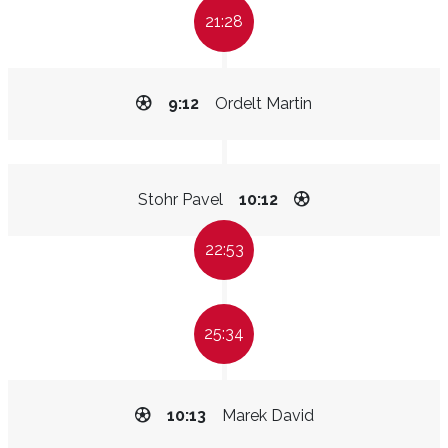
21:28
9:12
Ordelt Martin
Stohr Pavel
10:12
22:53
25:34
10:13
Marek David