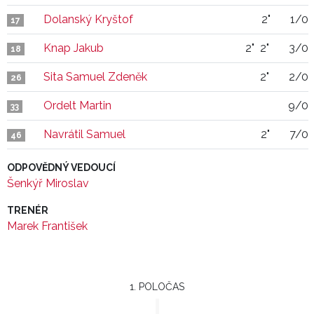
Dolanský Kryštof
2"
1/0
17
Knap Jakub
2"
2"
3/0
18
Sita Samuel Zdeněk
2"
2/0
26
Ordelt Martin
9/0
33
Navrátil Samuel
2"
7/0
46
ODPOVĚDNÝ VEDOUCÍ
Šenkýř Miroslav
TRENÉR
Marek František
1. POLOČAS