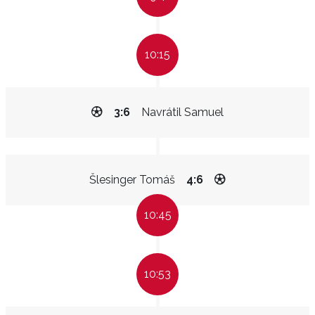
10:15
3:6
Navrátil Samuel
Šlesinger Tomáš
4:6
10:45
10:53