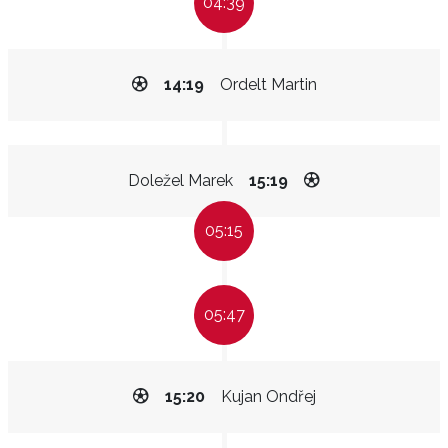
04:39
14:19
Ordelt Martin
Doležel Marek
15:19
05:15
05:47
15:20
Kujan Ondřej