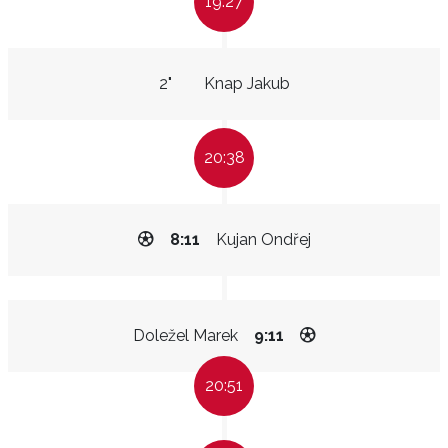
19:27
2"
Knap Jakub
20:38
8:11
Kujan Ondřej
Doležel Marek
9:11
20:51