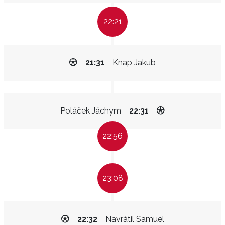
22:21
21:31
Knap Jakub
Poláček Jáchym
22:31
22:56
23:08
22:32
Navrátil Samuel