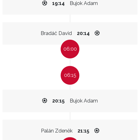
19:14
Bujok Adam
Bradáč David
20:14
06:00
06:15
20:15
Bujok Adam
Palán Zdeněk
21:15