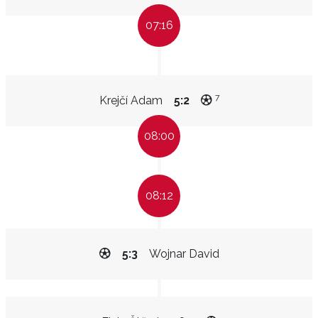
07:16
7
Krejčí Adam
5:2
08:00
08:12
5:3
Wojnar David