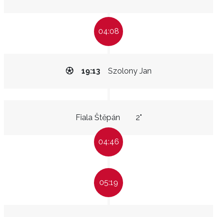
04:08
19:13
Szolony Jan
Fiala Štěpán
2"
04:46
05:19