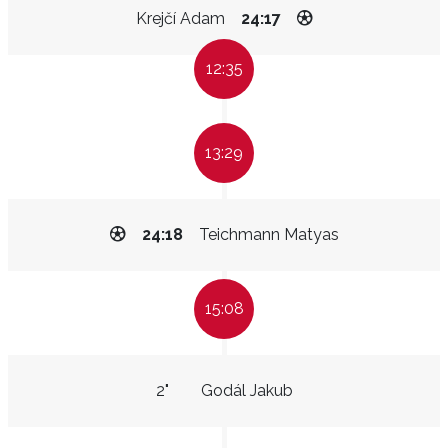
Krejčí Adam
24:17
12:35
13:29
24:18
Teichmann Matyas
15:08
2"
Godál Jakub