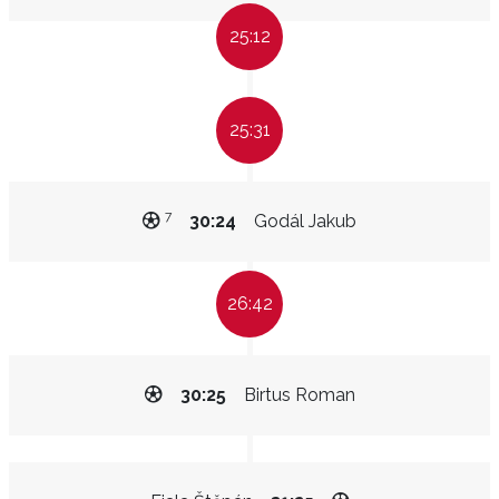
25:12
25:31
7
30:24
Godál Jakub
26:42
30:25
Birtus Roman