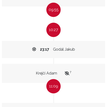
09:55
10:27
23:17
Godál Jakub
7
Krejčí Adam
11:09