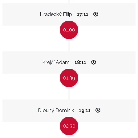
Hradecký Filip
17:11
01:00
Krejčí Adam
18:11
01:39
Dlouhý Dominik
19:11
02:30