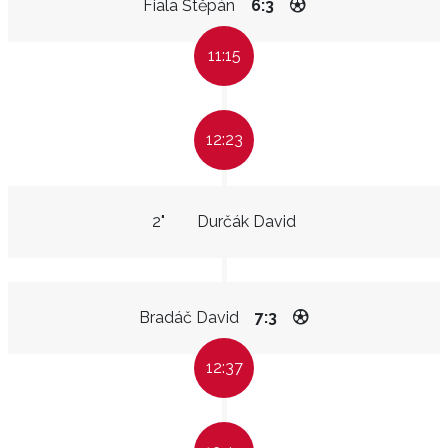
Fiala Štěpán
6:3
11:15
12:23
2"
Durčák David
Bradáč David
7:3
12:37