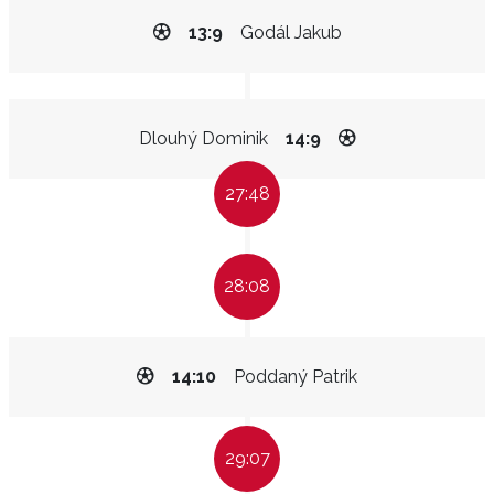
13:9
Godál Jakub
Dlouhý Dominik
14:9
27:48
28:08
14:10
Poddaný Patrik
29:07