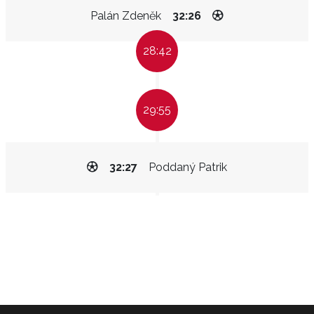
Palán Zdeněk
32:26
28:42
29:55
32:27
Poddaný Patrik