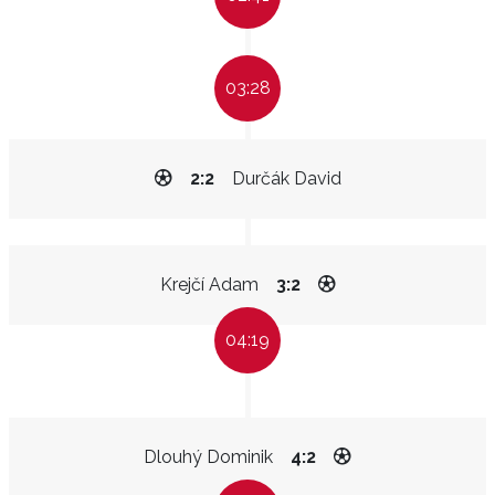
03:28
2:2
Durčák David
Krejčí Adam
3:2
04:19
Dlouhý Dominik
4:2