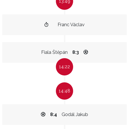
13:49
Franc Václav
Fiala Štěpán
8:3
14:22
14:48
8:4
Godál Jakub