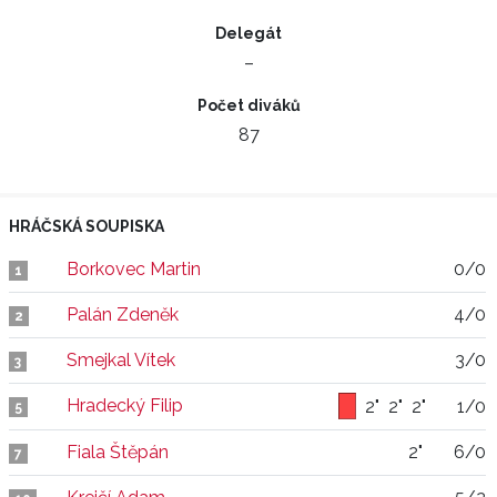
Delegát
–
Počet diváků
87
HRÁČSKÁ SOUPISKA
Borkovec Martin
0/0
1
Palán Zdeněk
4/0
2
Smejkal Vítek
3/0
3
Hradecký Filip
2"
2"
2"
1/0
5
Fiala Štěpán
2"
6/0
7