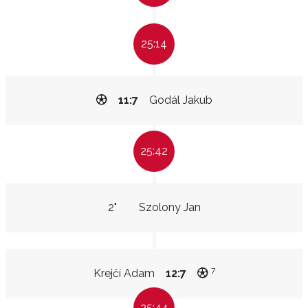
25:14
11:7
Godál Jakub
25:42
2"
Szolony Jan
7
Krejčí Adam
12:7
25:44