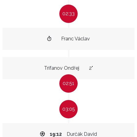
02:33
Franc Václav
Trifanov Ondřej
2"
02:51
03:05
19:12
Durčák David