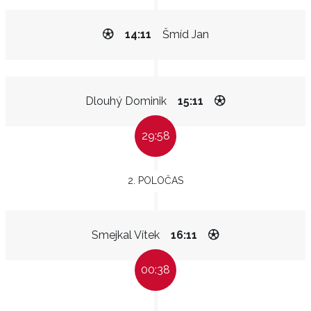
14:11
Šmíd Jan
Dlouhý Dominik
15:11
29:58
2. POLOČAS
Smejkal Vítek
16:11
00:38