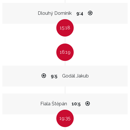
Dlouhý Dominik
9:4
15:18
16:19
9:5
Godál Jakub
Fiala Štěpán
10:5
19:35