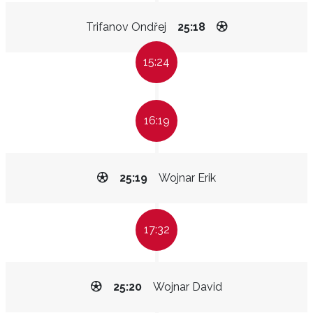
Trifanov Ondřej
25:18
15:24
16:19
25:19
Wojnar Erik
17:32
25:20
Wojnar David