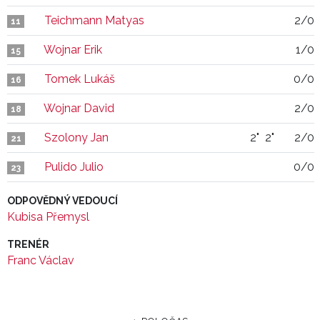
Teichmann Matyas
2/0
11
Wojnar Erik
1/0
15
Tomek Lukáš
0/0
16
Wojnar David
2/0
18
Szolony Jan
2"
2"
2/0
21
Pulido Julio
0/0
23
ODPOVĚDNÝ VEDOUCÍ
Kubisa Přemysl
TRENÉR
Franc Václav