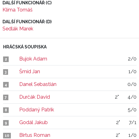
DALŠÍ FUNKCIONÁŘ (C)
Klíma Tomáš
DALŠÍ FUNKCIONÁŘ (D)
Sedlák Marek
HRÁČSKÁ SOUPISKA
Bujok Adam
2/0
2
Šmíd Jan
1/0
3
Danel Sebastián
0/0
4
Durčák David
2"
4/0
7
Poddaný Patrik
5/0
8
Godál Jakub
2"
7/1
9
Birtus Roman
2"
1/0
10