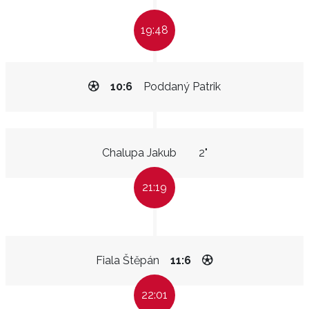
19:48
10:6
Poddaný Patrik
Chalupa Jakub
2"
21:19
Fiala Štěpán
11:6
22:01