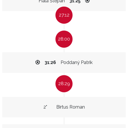
Fiala Štěpán
31:25
27:12
28:00
31:26
Poddaný Patrik
28:29
2"
Birtus Roman