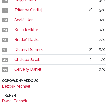
Krejčí Adam
5/2
10
Trifanov Ondřej
2"
5/0
12
Sedlák Jan
0/0
26
Kourek Viktor
0/0
29
Bradáč David
2/0
32
Dlouhý Dominik
2"
5/0
35
Chalupa Jakub
2"
1/0
45
Červený Daniel
0/0
99
ODPOVĚDNÝ VEDOUCÍ
Bezděk Michael
TRENÉR
Dupal Zdeněk