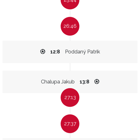
26:46
12:8
Poddaný Patrik
Chalupa Jakub
13:8
27:13
27:37