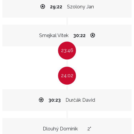
29:22
Szolony Jan
Smejkal Vítek
30:22
23:46
24:02
30:23
Durčák David
Dlouhý Dominik
2"