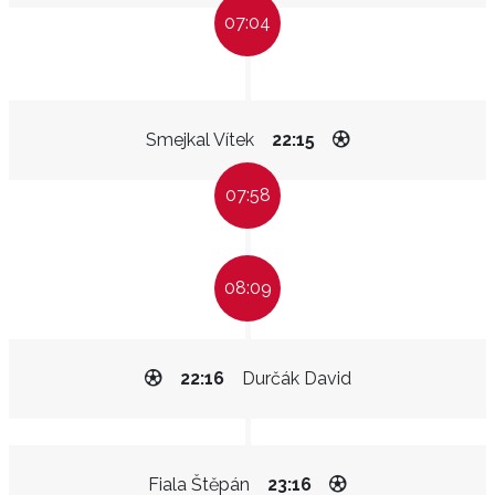
07:04
Smejkal Vítek
22:15
07:58
08:09
22:16
Durčák David
Fiala Štěpán
23:16