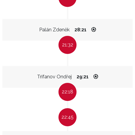
Palán Zdeněk
28:21
21:32
Trifanov Ondřej
29:21
22:18
22:45