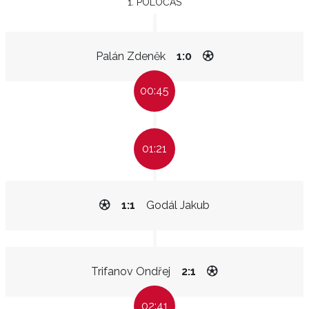
1. POLOČAS
Palán Zdeněk
1:0
00:45
01:21
1:1
Godál Jakub
Trifanov Ondřej
2:1
02:41