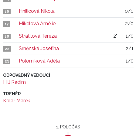
Hnilicová Nikola
0/0
16
Mikelová Amélie
2/0
17
Stratilová Tereza
2"
1/0
18
Srněnská Josefína
2/1
22
Polomíková Adéla
1/0
23
ODPOVĚDNÝ VEDOUCÍ
Hill Radim
TRENÉR
Kolář Marek
1. POLOČAS