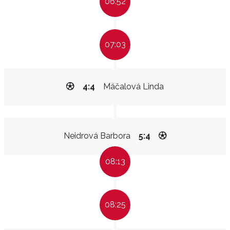
06:52
07:03
4:4
Máčalová Linda
Neidrová Barbora
5:4
08:13
08:25