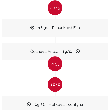
20:45
18:31
Pohunková Ella
Čechová Aneta
19:31
21:55
22:32
19:32
Holíková Leontýna