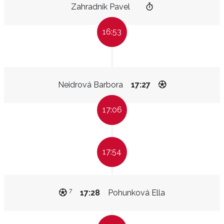
Zahradník Pavel
16:53
Neidrová Barbora
17:27
17:06
17:54
7
17:28
Pohunková Ella