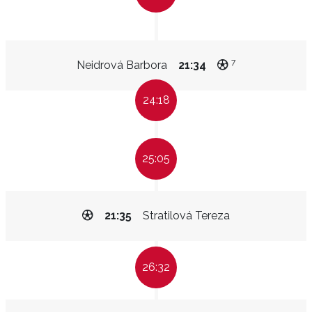
7
Neidrová Barbora
21:34
24:18
25:05
21:35
Stratilová Tereza
26:32