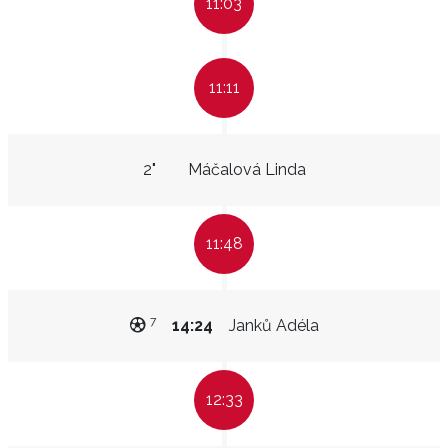
11:03
11:11
2"
Máčalová Linda
11:48
7
14:24
Janků Adéla
12:33