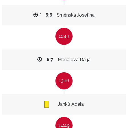
7
6:6
Srněnská Josefína
11:43
6:7
Máčalová Darja
13:16
Janků Adéla
14:49