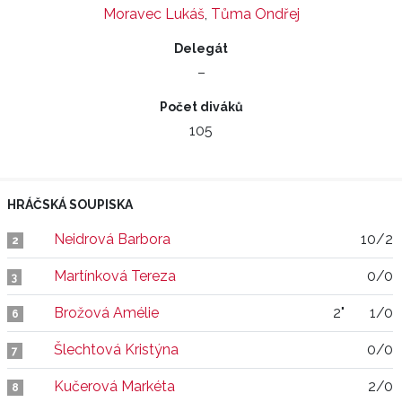
Moravec Lukáš
,
Tůma Ondřej
Delegát
–
Počet diváků
105
HRÁČSKÁ SOUPISKA
Neidrová Barbora
10/2
2
Martínková Tereza
0/0
3
Brožová Amélie
2"
1/0
6
Šlechtová Kristýna
0/0
7
Kučerová Markéta
2/0
8