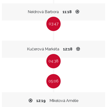
Neidrová Barbora
11:18
03:47
Kučerová Markéta
12:18
04:38
05:06
12:19
Mikelová Amélie