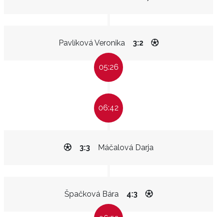
Pavlíková Veronika
3:2
05:26
06:42
3:3
Máčalová Darja
Špačková Bára
4:3