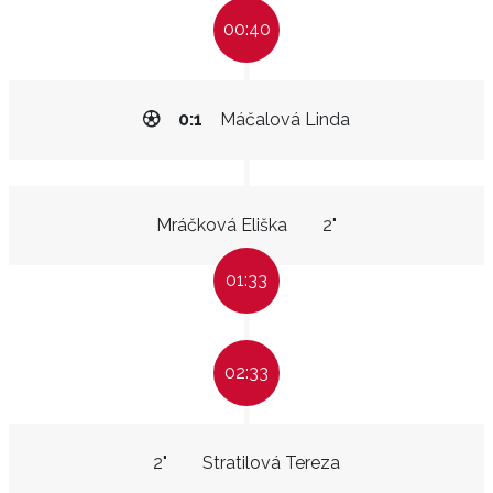
00:40
0:1
Máčalová Linda
Mráčková Eliška
2"
01:33
02:33
2"
Stratilová Tereza