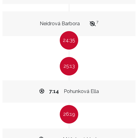
7
Neidrová Barbora
24:35
25:13
7:14
Pohunková Ella
26:19