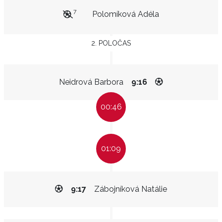
7
Polomíková Adéla
2. POLOČAS
Neidrová Barbora
9:16
00:46
01:09
9:17
Zábojníková Natálie