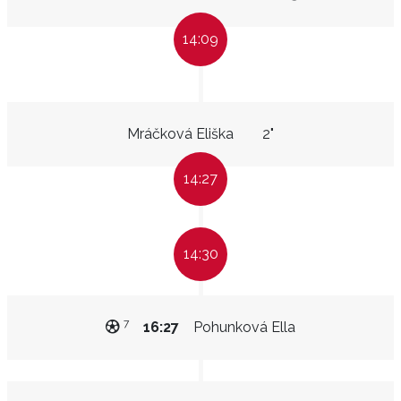
14:09
Mráčková Eliška
2"
14:27
14:30
7
16:27
Pohunková Ella