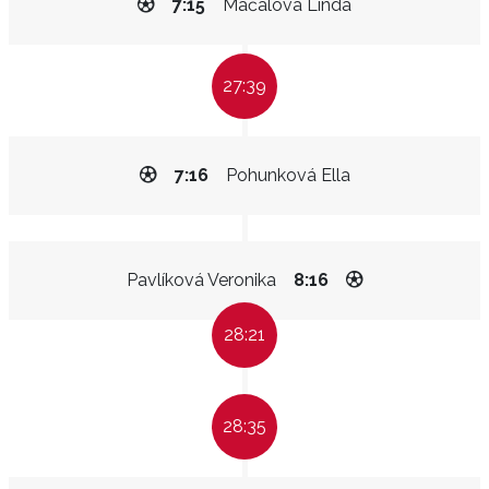
7:15
Máčalová Linda
27:39
7:16
Pohunková Ella
Pavlíková Veronika
8:16
28:21
28:35