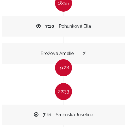
18:55
7:10
Pohunková Ella
Brožová Amélie
2"
19:28
22:33
7:11
Srněnská Josefína