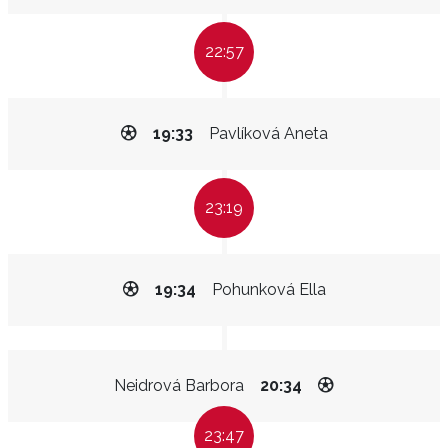
22:57
19:33
Pavlíková Aneta
23:19
19:34
Pohunková Ella
Neidrová Barbora
20:34
23:47