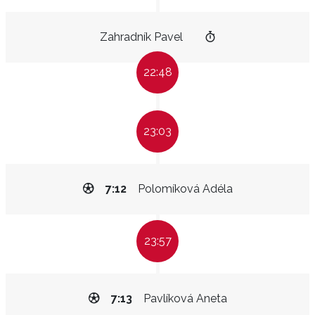
Zahradník Pavel
22:48
23:03
7:12
Polomíková Adéla
23:57
7:13
Pavlíková Aneta