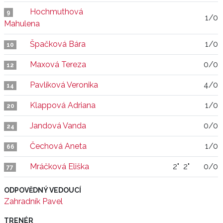
Hochmuthová
9
1/0
Mahulena
Špačková Bára
1/0
10
Maxová Tereza
0/0
12
Pavlíková Veronika
4/0
14
Klappová Adriana
1/0
20
Jandová Vanda
0/0
24
Čechová Aneta
1/0
66
Mráčková Eliška
2"
2"
0/0
77
ODPOVĚDNÝ VEDOUCÍ
Zahradník Pavel
TRENÉR