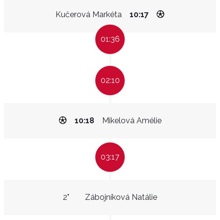
Kučerová Markéta
10:17
01:36
02:10
10:18
Mikelová Amélie
03:17
2"
Zábojníková Natálie