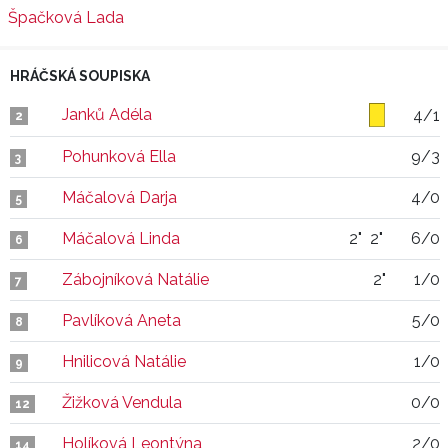
Špačková Lada
HRÁČSKÁ SOUPISKA
Janků Adéla
4/1
2
Pohunková Ella
9/3
3
Máčalová Darja
4/0
5
Máčalová Linda
2"
2"
6/0
6
Zábojníková Natálie
2"
1/0
7
Pavlíková Aneta
5/0
8
Hnilicová Natálie
1/0
9
Žižková Vendula
0/0
12
Holíková Leontýna
2/0
14