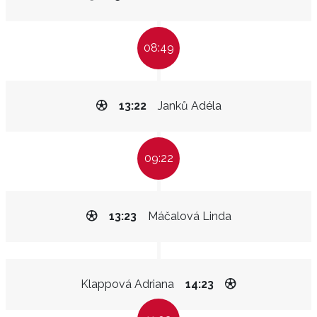
08:49
13:22
Janků Adéla
09:22
13:23
Máčalová Linda
Klappová Adriana
14:23