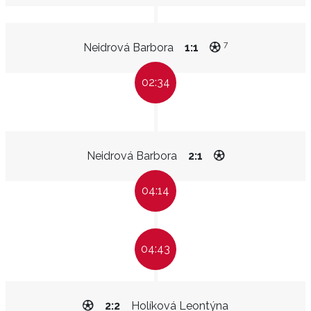
7
Neidrová Barbora
1:1
02:34
Neidrová Barbora
2:1
04:14
04:43
2:2
Holíková Leontýna