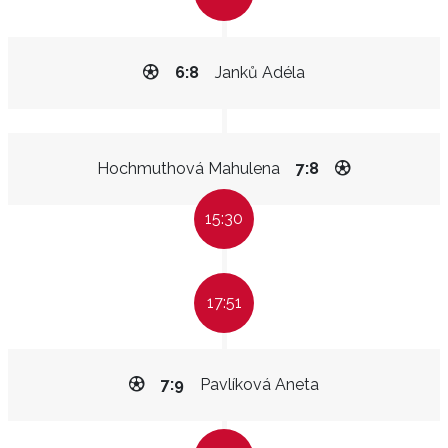
6:8
Janků Adéla
Hochmuthová Mahulena
7:8
15:30
17:51
7:9
Pavlíková Aneta