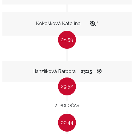
7
Kokošková Kateřina
28:59
Hanzlíková Barbora
23:15
29:52
2. POLOČAS
00:44