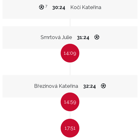
7
30:24
Kočí Kateřina
Smrtová Julie
31:24
14:09
Březinová Kateřina
32:24
14:59
17:51