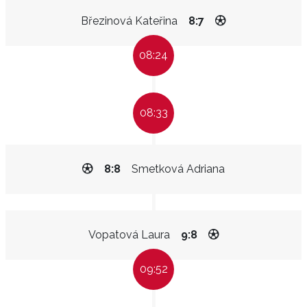
Březinová Kateřina
8:7
08:24
08:33
8:8
Smetková Adriana
Vopatová Laura
9:8
09:52