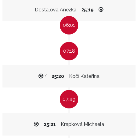
Dostalová Anežka
25:19
06:01
07:18
7
25:20
Kočí Kateřina
07:49
25:21
Krapková Michaela