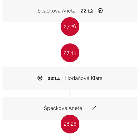
Špačková Aneta
22:13
27:26
27:49
22:14
Hodaňová Klára
Špačková Aneta
2"
28:26