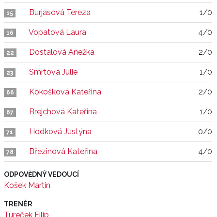
Burjasová Tereza
1/0
15
Vopatová Laura
4/0
16
Dostalová Anežka
2/0
22
Smrtová Julie
1/0
23
Kokošková Kateřina
2/0
66
Brejchová Kateřina
1/0
67
Hodková Justýna
0/0
71
Březinová Kateřina
4/0
78
ODPOVĚDNÝ VEDOUCÍ
Košek Martin
TRENÉR
Tureček Filip