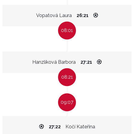
Vopatová Laura
26:21
08:01
Hanzlíková Barbora
27:21
08:21
09:07
27:22
Kočí Kateřina