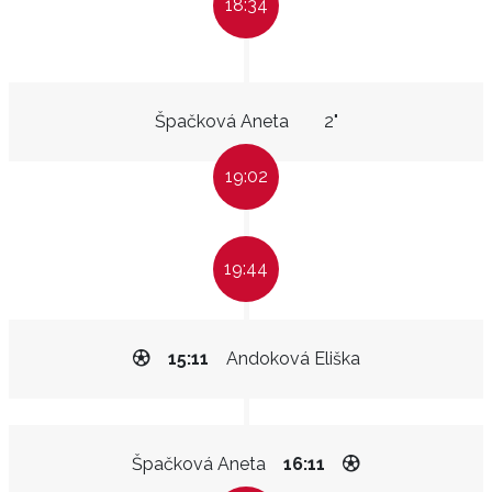
18:34
Špačková Aneta
2"
19:02
19:44
15:11
Andoková Eliška
Špačková Aneta
16:11