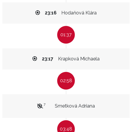
23:16
Hodaňová Klára
01:37
23:17
Krapková Michaela
02:58
7
Smetková Adriana
03:48