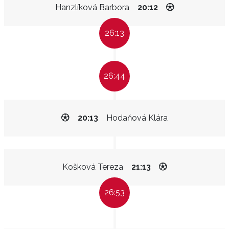
Hanzlíková Barbora
20:12
26:13
26:44
20:13
Hodaňová Klára
Košková Tereza
21:13
26:53