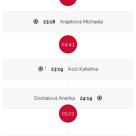
23:18
Krapková Michaela
04:43
7
23:19
Kočí Kateřina
Dostalová Anežka
24:19
05:23