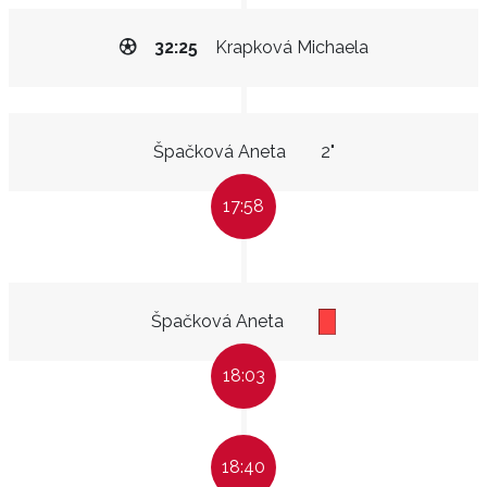
32:25
Krapková Michaela
Špačková Aneta
2"
17:58
Špačková Aneta
18:03
18:40