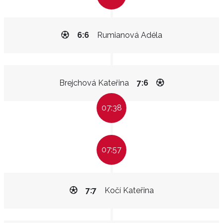
6:6
Rumianová Adéla
Brejchová Kateřina
7:6
07:38
07:57
7:7
Kočí Kateřina