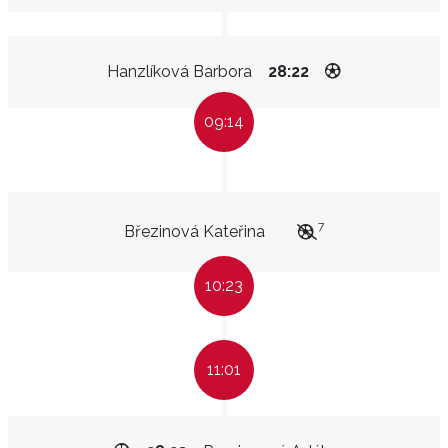
Hanzlíková Barbora
28:22
09:14
7
Březinová Kateřina
10:23
11:01