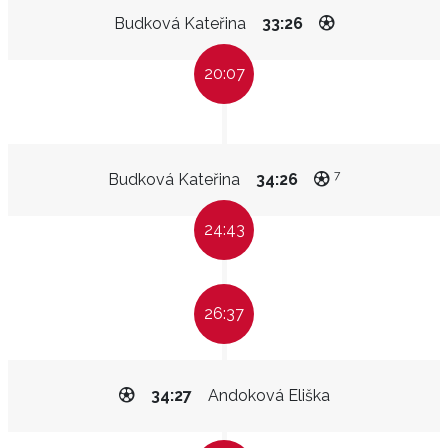
Budková Kateřina
33:26
20:07
7
Budková Kateřina
34:26
24:43
26:37
34:27
Andoková Eliška