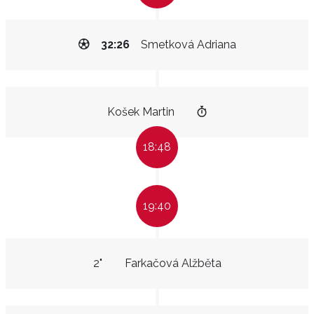
32:26
Smetková Adriana
Košek Martin
18:48
19:40
2"
Farkačová Alžběta