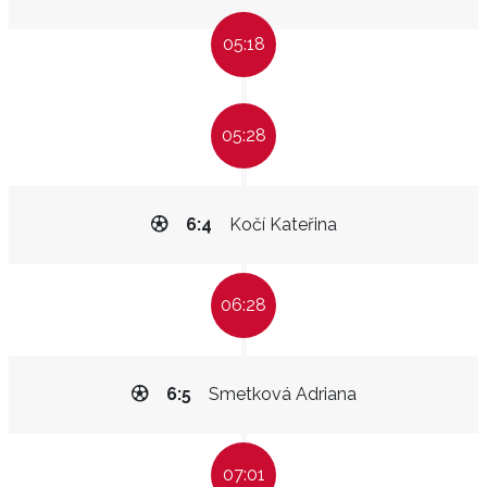
05:18
05:28
6:4
Kočí Kateřina
06:28
6:5
Smetková Adriana
07:01