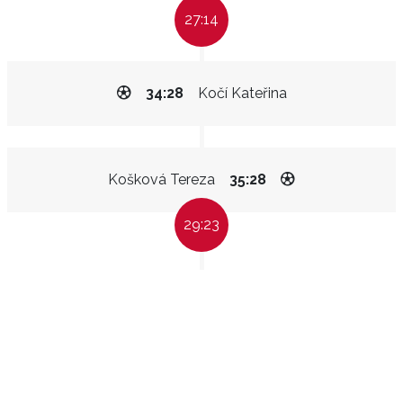
27:14
34:28
Kočí Kateřina
Košková Tereza
35:28
29:23