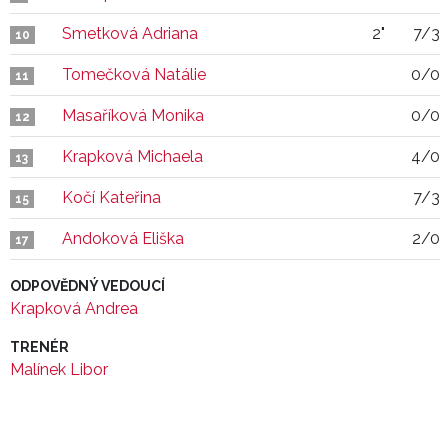
Smetková Adriana
2"
7/3
10
Tomečková Natálie
0/0
11
Masaříková Monika
0/0
12
Krapková Michaela
4/0
13
Kočí Kateřina
7/3
15
Andoková Eliška
2/0
17
ODPOVĚDNÝ VEDOUCÍ
Krapková Andrea
TRENÉR
Malínek Libor