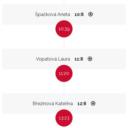
Špačková Aneta
10:8
10:39
Vopatová Laura
11:8
11:20
Březinová Kateřina
12:8
13:23