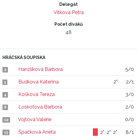
Delegát
Vítková Petra
Počet diváků
48
HRÁČSKÁ SOUPISKA
Hanzlíková Barbora
5/0
2
Budková Kateřina
2"
2/1
3
Košková Tereza
3/0
4
Loskotová Barbora
2/0
8
Vojtová Valérie
0/0
12
Špačková Aneta
2"
2"
2"
8/1
13