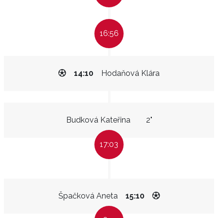
16:56
14:10
Hodaňová Klára
Budková Kateřina
2"
17:03
Špačková Aneta
15:10