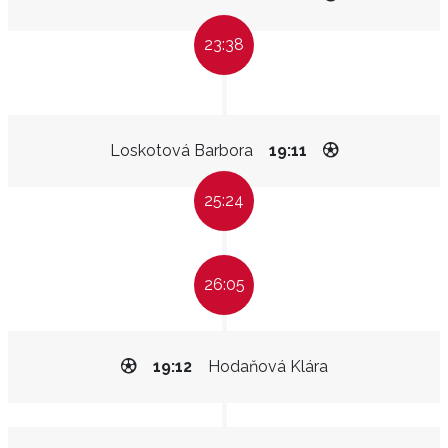
23:38
Loskotová Barbora
19:11
25:24
26:05
19:12
Hodaňová Klára