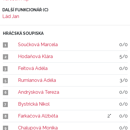
DALŠÍ FUNKCIONÁŘ (C)
Lád Jan
HRÁČSKÁ SOUPISKA
Součková Marcela
0/0
1
Hodaňová Klára
5/0
2
Feitová Adéla
0/0
3
Rumianová Adéla
3/0
5
Andrýsková Tereza
0/0
6
Bystrická Nikol
0/0
7
Farkačová Alžběta
2"
0/0
8
Chalupová Monika
0/0
9