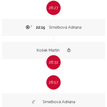
28:27
7
22:15
Smetková Adriana
Košek Martin
28:32
28:57
2"
Smetková Adriana