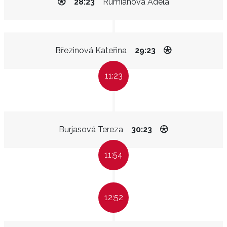
28:23
Rumianová Adéla
Březinová Kateřina
29:23
11:23
Burjasová Tereza
30:23
11:54
12:52