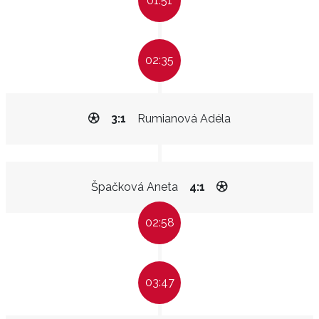
01:51
02:35
3:1
Rumianová Adéla
Špačková Aneta
4:1
02:58
03:47