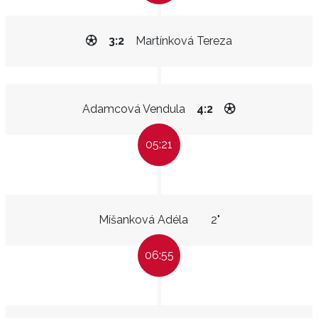
3:2
Martínková Tereza
Adamcová Vendula
4:2
05:21
Míšanková Adéla
2"
06:55