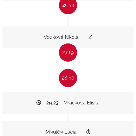
25:53
Vozková Nikola
2"
27:19
28:40
29:23
Mráčková Eliška
Mikulčík Lucia