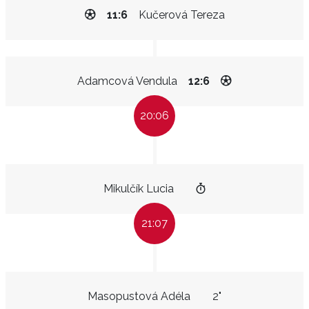
11:6
Kučerová Tereza
Adamcová Vendula
12:6
20:06
Mikulčík Lucia
21:07
Masopustová Adéla
2"