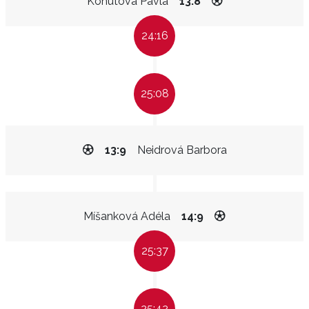
Kohútová Pavla
13:8
24:16
25:08
13:9
Neidrová Barbora
Míšanková Adéla
14:9
25:37
25:42