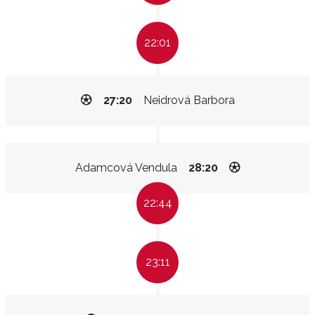
22:01
27:20
Neidrová Barbora
Adamcová Vendula
28:20
22:44
23:11