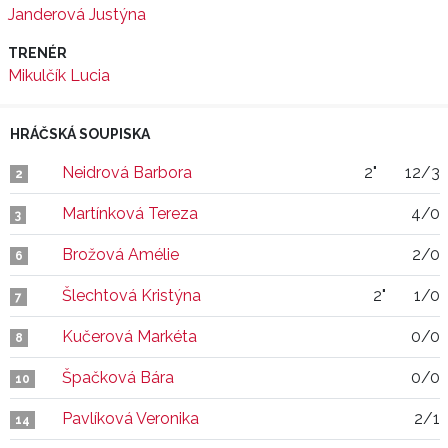
Janderová Justýna
TRENÉR
Mikulčík Lucia
HRÁČSKÁ SOUPISKA
Neidrová Barbora
2"
12/3
2
Martínková Tereza
4/0
3
Brožová Amélie
2/0
6
Šlechtová Kristýna
2"
1/0
7
Kučerová Markéta
0/0
8
Špačková Bára
0/0
10
Pavlíková Veronika
2/1
14