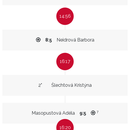
14:56
8:5
Neidrová Barbora
16:17
2"
Šlechtová Kristýna
7
Masopustová Adéla
9:5
16:20