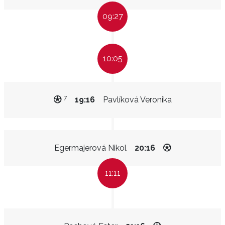
09:27
10:05
7
19:16
Pavlíková Veronika
Egermajerová Nikol
20:16
11:11