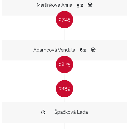
Martinková Anna
5:2
07:45
Adamcová Vendula
6:2
08:25
08:59
Špačková Lada