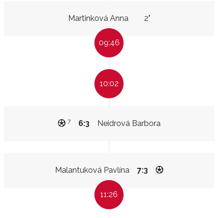
Martinková Anna
2"
09:46
10:02
7
6:3
Neidrová Barbora
Malantuková Pavlína
7:3
11:26