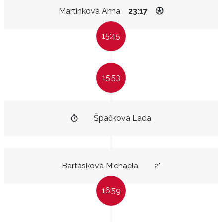
Martinková Anna
23:17
15:45
15:53
Špačková Lada
Bartásková Michaela
2"
16:59