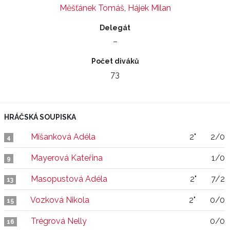
Měšťánek Tomáš
,
Hájek Milan
Delegát
–
Počet diváků
73
HRÁČSKÁ SOUPISKA
Míšanková Adéla
2"
2/0
4
Mayerová Kateřina
1/0
9
Masopustová Adéla
2"
7/2
13
Vozková Nikola
2"
0/0
15
Trégrová Nelly
0/0
16