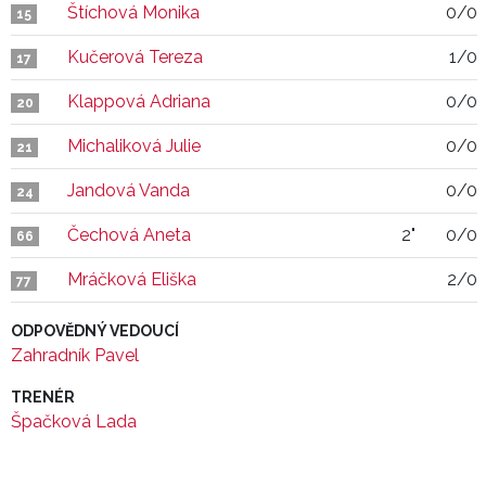
Štíchová Monika
0/0
15
Kučerová Tereza
1/0
17
Klappová Adriana
0/0
20
Michaliková Julie
0/0
21
Jandová Vanda
0/0
24
Čechová Aneta
2"
0/0
66
Mráčková Eliška
2/0
77
ODPOVĚDNÝ VEDOUCÍ
Zahradník Pavel
TRENÉR
Špačková Lada