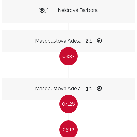
7
Neidrová Barbora
Masopustová Adéla
2:1
03:33
Masopustová Adéla
3:1
04:26
05:12