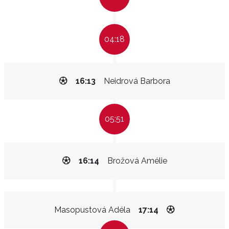
04:18
16:13
Neidrová Barbora
05:51
16:14
Brožová Amélie
Masopustová Adéla
17:14