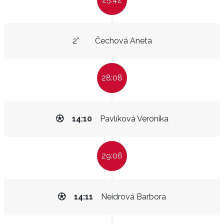
2"
Čechová Aneta
28:08
14:10
Pavlíková Veronika
29:06
14:11
Neidrová Barbora