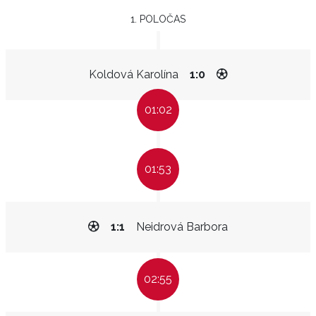
1. POLOČAS
Koldová Karolína
1:0
01:02
01:53
1:1
Neidrová Barbora
02:55