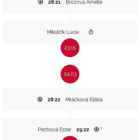
28:21
Brožová Amélie
Mikulčík Lucia
23:15
24:03
28:22
Mráčková Eliška
7
Pechová Ester
29:22