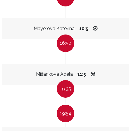
Mayerová Kateřina
10:5
16:50
Míšanková Adéla
11:5
19:35
19:54