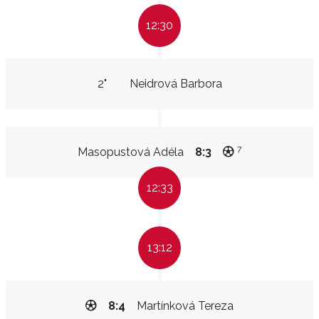
12:30
2"
Neidrová Barbora
7
Masopustová Adéla
8:3
12:33
13:12
8:4
Martínková Tereza