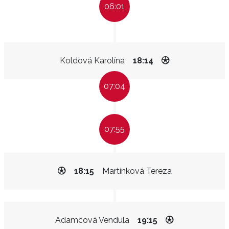
06:01
Koldová Karolína
18:14
07:04
07:55
18:15
Martínková Tereza
Adamcová Vendula
19:15