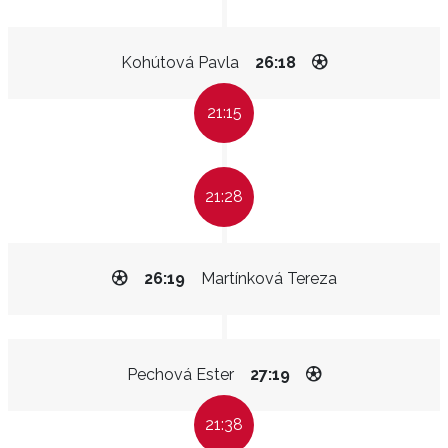
Kohútová Pavla
26:18
21:15
21:28
26:19
Martínková Tereza
Pechová Ester
27:19
21:38