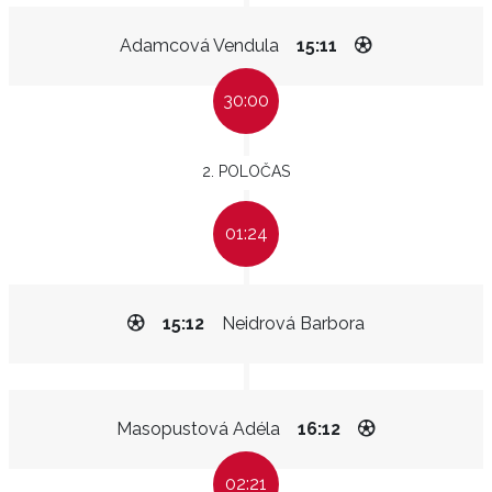
Adamcová Vendula
15:11
30:00
2. POLOČAS
01:24
15:12
Neidrová Barbora
Masopustová Adéla
16:12
02:21