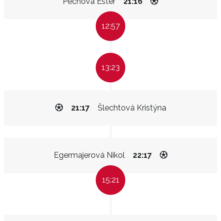
Pechová Ester
21:16
12:57
13:23
21:17
Šlechtová Kristýna
Egermajerová Nikol
22:17
15:21