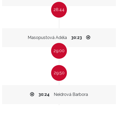
28:44
Masopustová Adéla
30:23
29:00
29:50
30:24
Neidrová Barbora