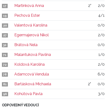
Martinková Anna
2"
2/0
17
Pechová Ester
4/1
19
Valentová Karolína
0/0
20
Egermajerová Nikol
2/0
27
Brátová Nela
0/0
30
Malantuková Pavlína
1/0
71
Koldová Karolína
2/0
72
Adamcová Vendula
6/0
78
Bartásková Michaela
2"
0/0
81
Kohútová Pavla
3/0
96
ODPOVĚDNÝ VEDOUCÍ