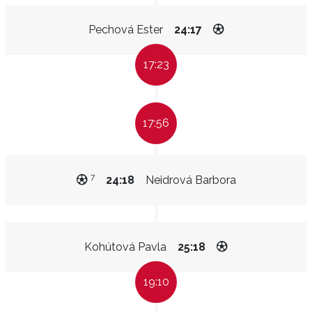
Pechová Ester
24:17
17:23
17:56
7
24:18
Neidrová Barbora
Kohútová Pavla
25:18
19:10