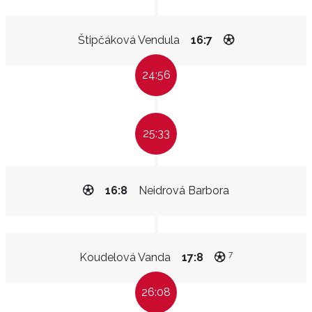
Štipčáková Vendula
16:7
24:56
25:33
16:8
Neidrová Barbora
7
Koudelová Vanda
17:8
26:08