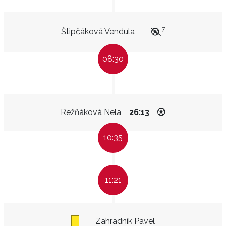
7
Štipčáková Vendula
08:30
Režňáková Nela
26:13
10:35
11:21
Zahradník Pavel