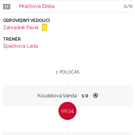
Mráčková Eliška
0/0
77
ODPOVĚDNÝ VEDOUCÍ
Zahradník Pavel
TRENÉR
Špačková Lada
1. POLOČAS
Koudelová Vanda
1:0
00:34