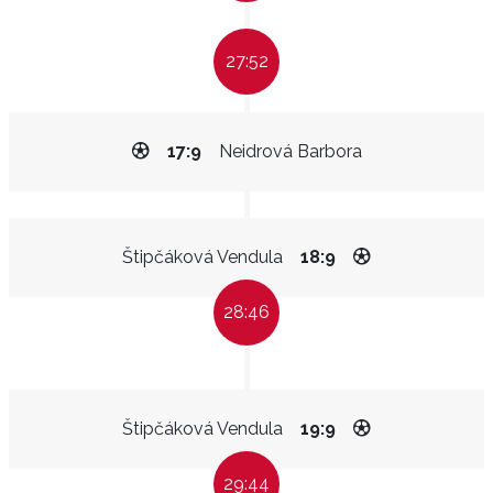
27:52
17:9
Neidrová Barbora
Štipčáková Vendula
18:9
28:46
Štipčáková Vendula
19:9
29:44