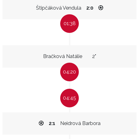
Štipčáková Vendula
2:0
01:38
Bračková Natálie
2"
04:20
04:45
2:1
Neidrová Barbora