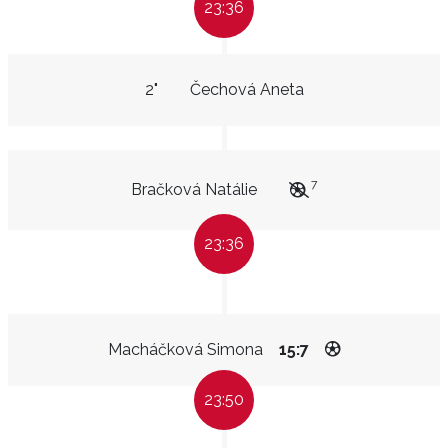
23:36
2"
Čechová Aneta
7
Bračková Natálie
23:36
Macháčková Simona
15:7
23:50