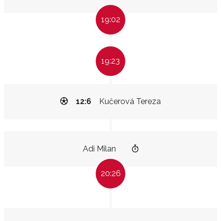
19:02
19:23
12:6
Kučerová Tereza
Adi Milan
20:26