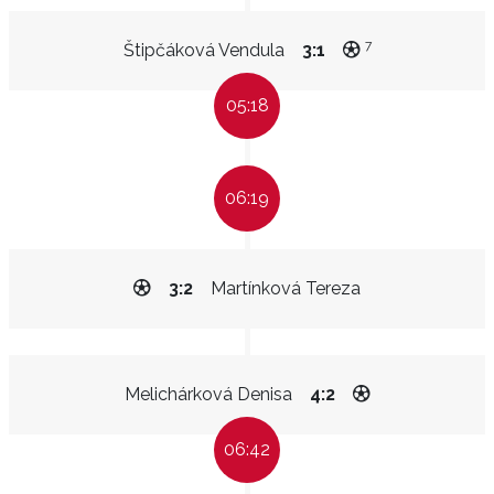
7
Štipčáková Vendula
3:1
05:18
06:19
3:2
Martínková Tereza
Melichárková Denisa
4:2
06:42