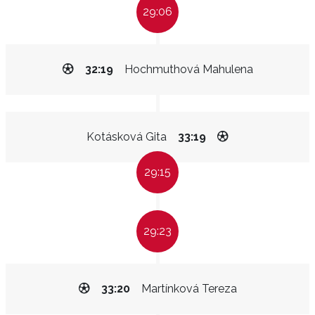
29:06
32:19
Hochmuthová Mahulena
Kotásková Gita
33:19
29:15
29:23
33:20
Martínková Tereza