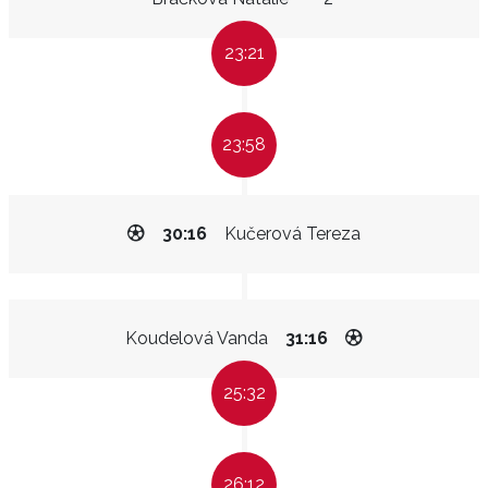
23:21
23:58
30:16
Kučerová Tereza
Koudelová Vanda
31:16
25:32
26:12