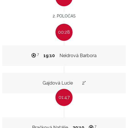
2. POLOČAS
00:28
7
19:10
Neidrová Barbora
Gajdová Lucie
2"
01:47
7
Bračková Natálie
20:10