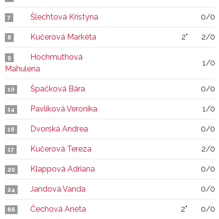
Šlechtová Kristýna
0/0
7
Kučerová Markéta
2"
2/0
8
Hochmuthová
9
1/0
Mahulena
Špačková Bára
0/0
10
Pavlíková Veronika
1/0
14
Dvorská Andrea
0/0
16
Kučerová Tereza
2/0
17
Klappová Adriana
0/0
20
Jandová Vanda
0/0
24
Čechová Aneta
2"
0/0
66