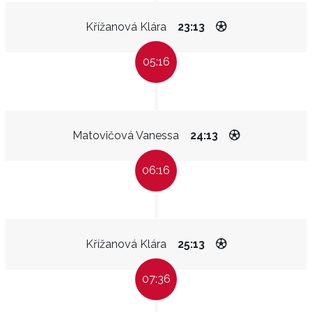
Křížanová Klára
23:13
05:16
Matovičová Vanessa
24:13
06:16
Křížanová Klára
25:13
07:36