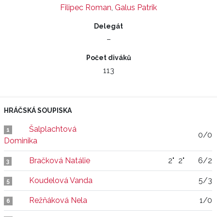
Filipec Roman
,
Galus Patrik
Delegát
–
Počet diváků
113
HRÁČSKÁ SOUPISKA
Šalplachtová
1
0/0
Dominika
Bračková Natálie
2"
2"
6/2
3
Koudelová Vanda
5/3
5
Režňáková Nela
1/0
6