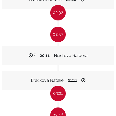
02:32
02:57
7
20:11
Neidrová Barbora
Bračková Natálie
21:11
03:21
03:46