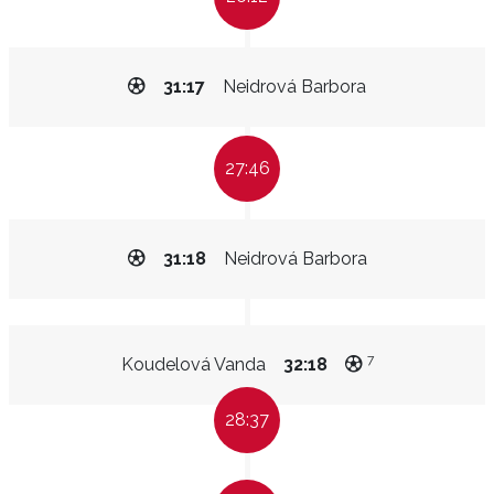
31:17
Neidrová Barbora
27:46
31:18
Neidrová Barbora
7
Koudelová Vanda
32:18
28:37