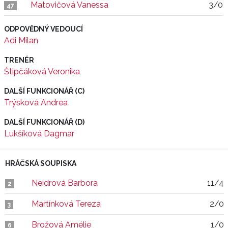
Matovičová Vanessa
3/0
47
ODPOVĚDNÝ VEDOUCÍ
Adi Milan
TRENÉR
Štipčáková Veronika
DALŠÍ FUNKCIONÁŘ (C)
Trýsková Andrea
DALŠÍ FUNKCIONÁŘ (D)
Lukšíková Dagmar
HRÁČSKÁ SOUPISKA
Neidrová Barbora
11/4
2
Martínková Tereza
2/0
3
Brožová Amélie
1/0
6