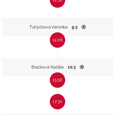
Ťuhýčková Veronika
9:3
14:06
Bračková Natálie
10:3
15:56
17:30