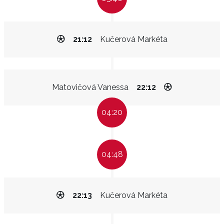
21:12
Kučerová Markéta
Matovičová Vanessa
22:12
04:20
04:48
22:13
Kučerová Markéta