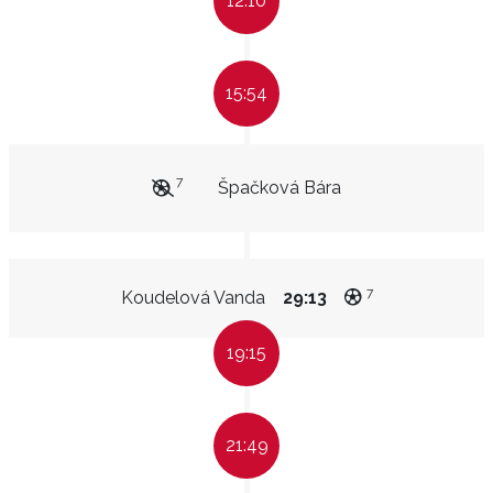
12:10
15:54
7
Špačková Bára
7
Koudelová Vanda
29:13
19:15
21:49