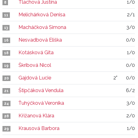
Tlachová Justína
1/0
8
Melichárková Denisa
2/1
11
Macháčková Simona
3/0
13
Nesvadbová Eliška
0/0
16
Kotásková Gita
1/0
18
Škribová Nicol
0/0
19
Gajdová Lucie
2"
0/0
20
Štipčáková Vendula
6/2
21
Ťuhýčková Veronika
3/0
24
Křížanová Klára
2/0
28
Krausová Barbora
1/0
29