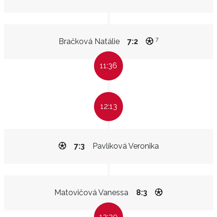
7
Bračková Natálie
7:2
11:36
12:13
7:3
Pavlíková Veronika
Matovičová Vanessa
8:3
12:30