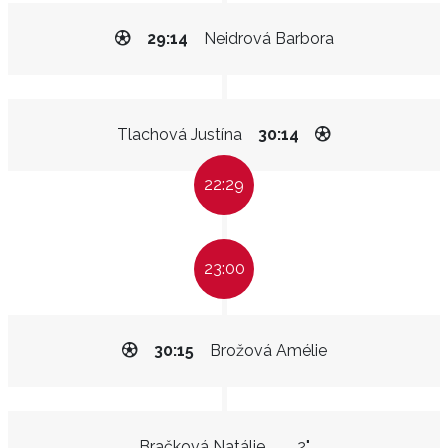
29:14
Neidrová Barbora
Tlachová Justína
30:14
22:29
23:00
30:15
Brožová Amélie
Bračková Natálie
2"