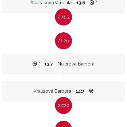
7
Štipčáková Vendula
13:6
20:55
21:29
7
13:7
Neidrová Barbora
Krausová Barbora
14:7
22:20