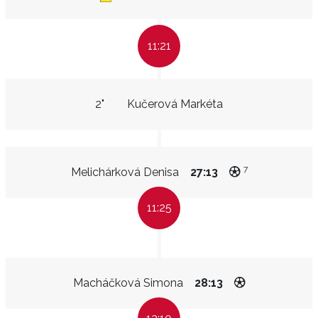
11:21
2"
Kučerová Markéta
7
Melichárková Denisa
27:13
11:25
Macháčková Simona
28:13