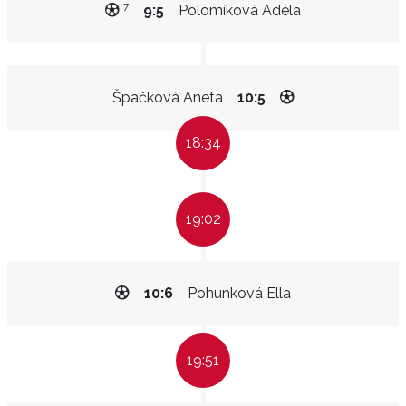
7
9:5
Polomíková Adéla
Špačková Aneta
10:5
18:34
19:02
10:6
Pohunková Ella
19:51