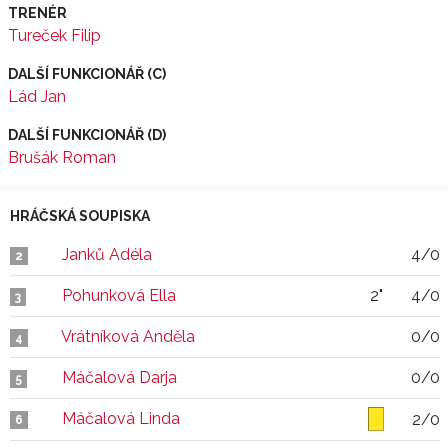
TRENÉR
Tureček Filip
DALŠÍ FUNKCIONÁŘ (C)
Lád Jan
DALŠÍ FUNKCIONÁŘ (D)
Brušák Roman
HRÁČSKÁ SOUPISKA
Janků Adéla
4/0
2
Pohunková Ella
2"
4/0
3
Vrátníková Anděla
0/0
4
Máčalová Darja
0/0
5
Máčalová Linda
2/0
6