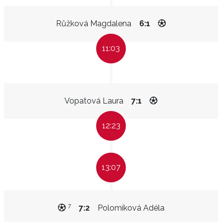
Růžková Magdalena
6:1
11:03
Vopatová Laura
7:1
12:23
13:07
7
7:2
Polomíková Adéla