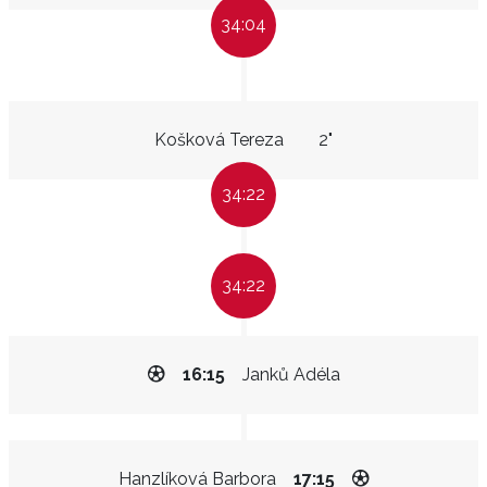
34:04
Košková Tereza
2"
34:22
34:22
16:15
Janků Adéla
Hanzlíková Barbora
17:15