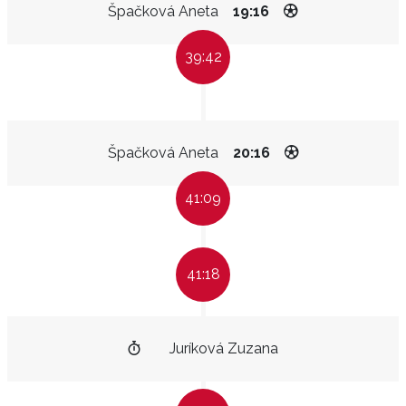
Špačková Aneta
19:16
39:42
Špačková Aneta
20:16
41:09
41:18
Juríková Zuzana