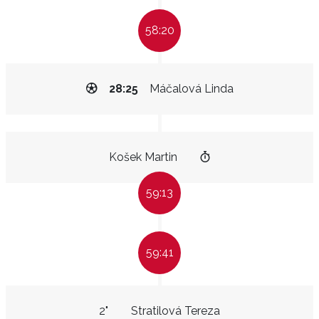
58:20
28:25
Máčalová Linda
Košek Martin
59:13
59:41
2"
Stratilová Tereza