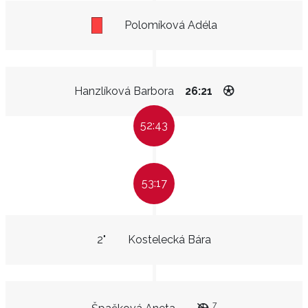
Polomíková Adéla
Hanzlíková Barbora
26:21
52:43
53:17
2"
Kostelecká Bára
7