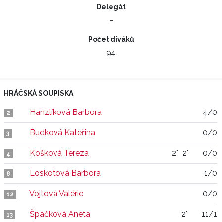
Delegát
–
Počet diváků
94
HRÁČSKÁ SOUPISKA
Hanzlíková Barbora
4/0
2
Budková Kateřina
0/0
3
Košková Tereza
2"
2"
0/0
4
Loskotová Barbora
1/0
8
Vojtová Valérie
0/0
12
Špačková Aneta
2"
11/1
13