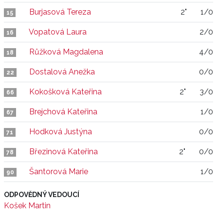
Burjasová Tereza
2"
1/0
15
Vopatová Laura
2/0
16
Růžková Magdalena
4/0
18
Dostalová Anežka
0/0
22
Kokošková Kateřina
2"
3/0
66
Brejchová Kateřina
1/0
67
Hodková Justýna
0/0
71
Březinová Kateřina
2"
0/0
78
Šantorová Marie
1/0
90
ODPOVĚDNÝ VEDOUCÍ
Košek Martin