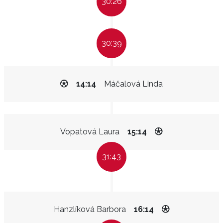
30:26
30:39
14:14
Máčalová Linda
Vopatová Laura
15:14
31:43
Hanzlíková Barbora
16:14