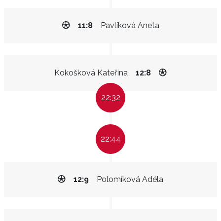
11:8
Pavlíková Aneta
Kokošková Kateřina
12:8
22:32
22:44
12:9
Polomíková Adéla