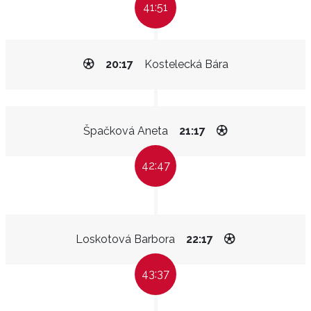
41:51
20:17
Kostelecká Bára
Špačková Aneta
21:17
42:47
Loskotová Barbora
22:17
43:37