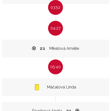
03:52
04:27
2:1
Mikelová Amélie
05:40
Máčalová Linda
Špačková Aneta
3:1