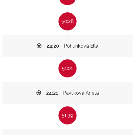
50:28
24:20
Pohunková Ella
51:01
24:21
Pavlíková Aneta
51:39