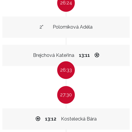
26:24
2"
Polomíková Adéla
Brejchová Kateřina
13:11
26:33
27:30
13:12
Kostelecká Bára