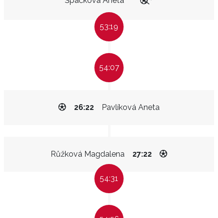
Špačková Aneta
53:19
54:07
26:22
Pavlíková Aneta
Růžková Magdalena
27:22
54:31