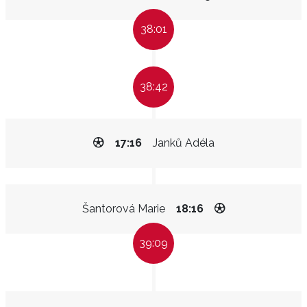
38:01
38:42
17:16
Janků Adéla
Šantorová Marie
18:16
39:09