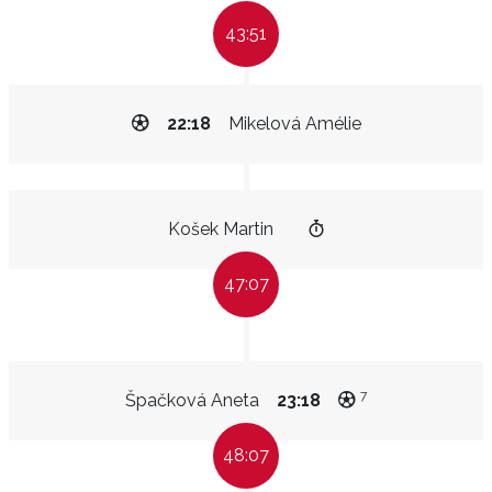
43:51
22:18
Mikelová Amélie
Košek Martin
47:07
7
Špačková Aneta
23:18
48:07