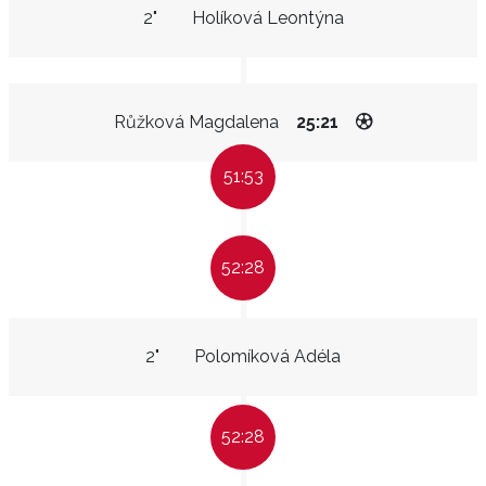
2"
Holíková Leontýna
Růžková Magdalena
25:21
51:53
52:28
2"
Polomíková Adéla
52:28