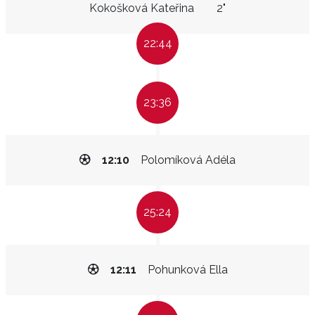
Kokošková Kateřina
2"
22:44
23:36
12:10
Polomíková Adéla
25:24
12:11
Pohunková Ella