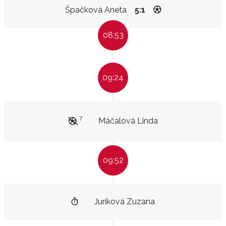
Špačková Aneta
5:1
08:53
09:24
7
Máčalová Linda
09:52
Juríková Zuzana