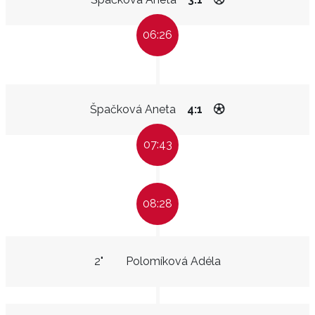
06:26
Špačková Aneta
4:1
07:43
08:28
2"
Polomíková Adéla