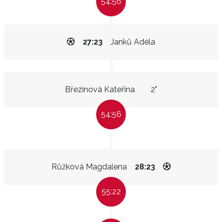
54:56
27:23
Janků Adéla
Březinová Kateřina
2"
54:56
Růžková Magdalena
28:23
55:22