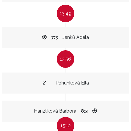
13:49
7:3
Janků Adéla
13:56
2"
Pohunková Ella
Hanzlíková Barbora
8:3
15:12