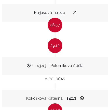
Burjasová Tereza
2"
28:57
29:12
7
13:13
Polomíková Adéla
2. POLOČAS
Kokošková Kateřina
14:13