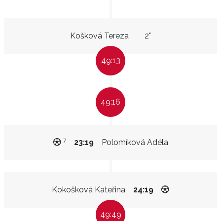
Košková Tereza
2"
49:13
49:16
7
23:19
Polomíková Adéla
Kokošková Kateřina
24:19
49:49