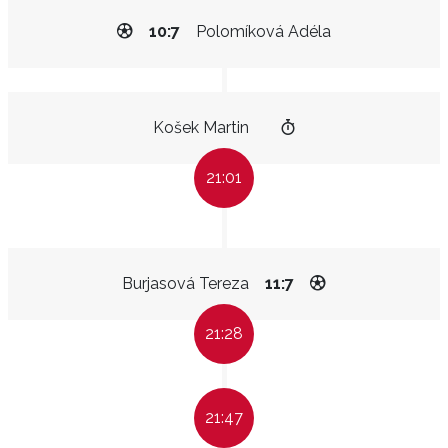
10:7
Polomíková Adéla
Košek Martin
21:01
Burjasová Tereza
11:7
21:28
21:47