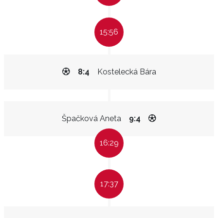
15:56
8:4
Kostelecká Bára
Špačková Aneta
9:4
16:29
17:37