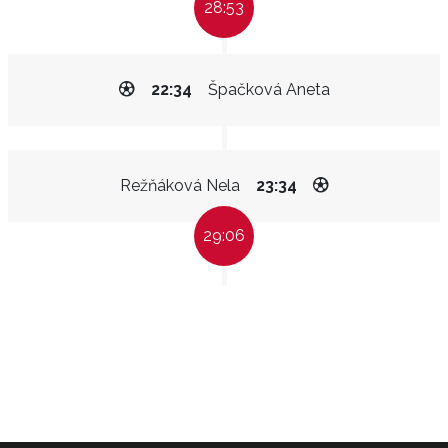
28:53
22:34
Špačková Aneta
Režňáková Nela
23:34
29:06