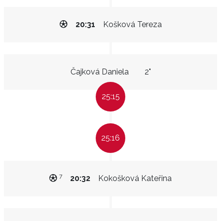
20:31
Košková Tereza
Čajková Daniela
2"
25:15
25:16
7
20:32
Kokošková Kateřina