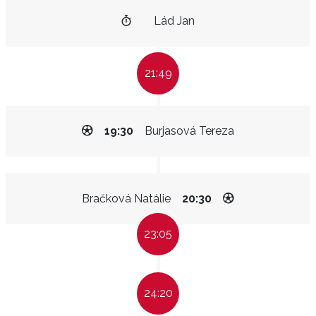
Lád Jan
21:49
19:30
Burjasová Tereza
Bračková Natálie
20:30
23:05
24:20