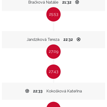
Bračková Natálie
21:32
25:53
Jandzíková Tereza
22:32
27:09
27:43
22:33
Kokošková Kateřina