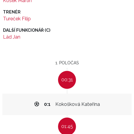
Košek Martin
TRENÉR
Tureček Filip
DALŠÍ FUNKCIONÁŘ (C)
Lád Jan
1. POLOČAS
00:31
0:1
Kokošková Kateřina
01:45