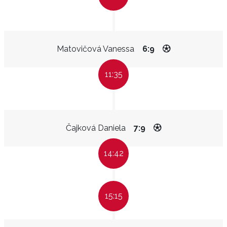
Matovičová Vanessa
6:9
11:35
Čajková Daniela
7:9
14:42
15:15