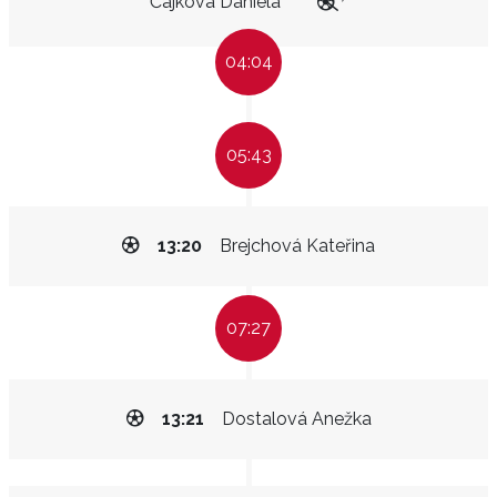
Čajková Daniela
04:04
05:43
13:20
Brejchová Kateřina
07:27
13:21
Dostalová Anežka