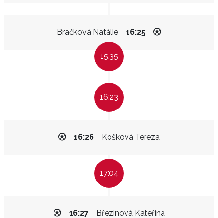
Bračková Natálie
16:25
15:35
16:23
16:26
Košková Tereza
17:04
16:27
Březinová Kateřina