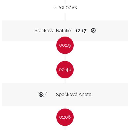
2. POLOČAS
Bračková Natálie
12:17
00:19
00:46
7
Špačková Aneta
01:06