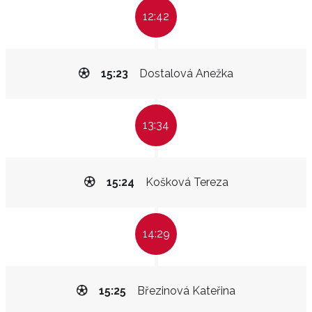
12:42
15:23
Dostalová Anežka
13:34
15:24
Košková Tereza
14:29
15:25
Březinová Kateřina