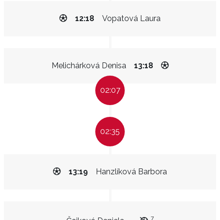
12:18
Vopatová Laura
Melichárková Denisa
13:18
02:07
02:35
13:19
Hanzlíková Barbora
7