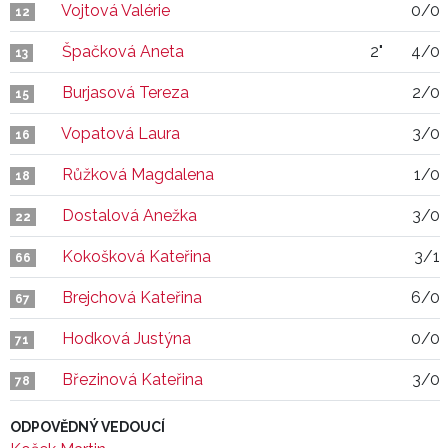
Vojtová Valérie
0/0
12
Špačková Aneta
2"
4/0
13
Burjasová Tereza
2/0
15
Vopatová Laura
3/0
16
Růžková Magdalena
1/0
18
Dostalová Anežka
3/0
22
Kokošková Kateřina
3/1
66
Brejchová Kateřina
6/0
67
Hodková Justýna
0/0
71
Březinová Kateřina
3/0
78
ODPOVĚDNÝ VEDOUCÍ