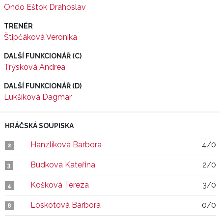
Ondo Eštok Drahoslav
TRENÉR
Štipčáková Veronika
DALŠÍ FUNKCIONÁŘ (C)
Trýsková Andrea
DALŠÍ FUNKCIONÁŘ (D)
Lukšíková Dagmar
HRÁČSKÁ SOUPISKA
Hanzlíková Barbora
4/0
2
Budková Kateřina
2/0
3
Košková Tereza
3/0
4
Loskotová Barbora
0/0
8