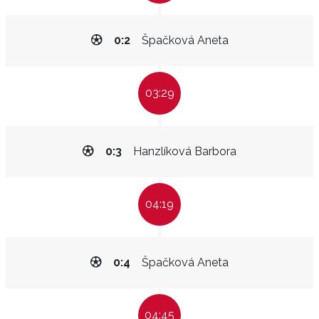
0:2
Špačková Aneta
03:29
0:3
Hanzlíková Barbora
04:19
0:4
Špačková Aneta
04:45