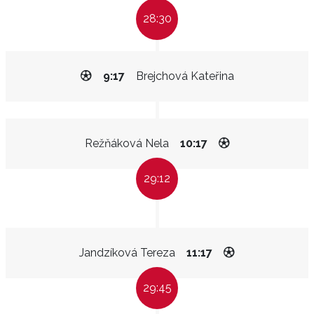
28:30
9:17
Brejchová Kateřina
Režňáková Nela
10:17
29:12
Jandzíková Tereza
11:17
29:45