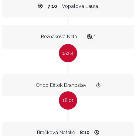
7:10
Vopatová Laura
7
Režňáková Nela
15:54
Ondo Eštok Drahoslav
18:01
Bračková Natálie
8:10