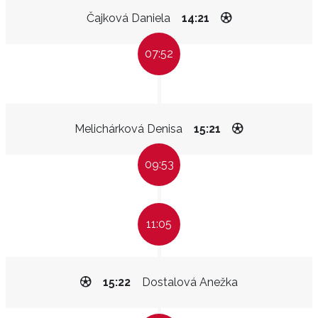
Čajková Daniela
14:21
07:52
Melichárková Denisa
15:21
09:53
11:05
15:22
Dostalová Anežka