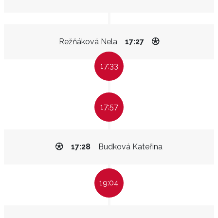
Režňáková Nela
17:27
17:33
17:57
17:28
Budková Kateřina
19:04