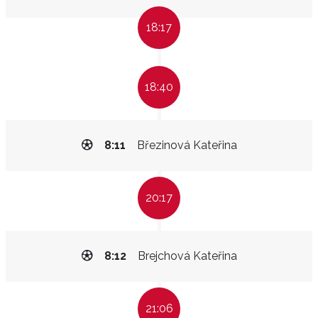
18:17
18:40
8:11
Březinová Kateřina
20:17
8:12
Brejchová Kateřina
21:06