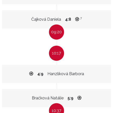
7
Čajková Daniela
4:8
09:20
10:17
4:9
Hanzlíková Barbora
Bračková Natálie
5:9
10:37