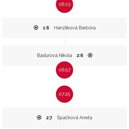
06:23
1:6
Hanzlíková Barbora
Baďurová Nikola
2:6
06:57
07:25
2:7
Špačková Aneta