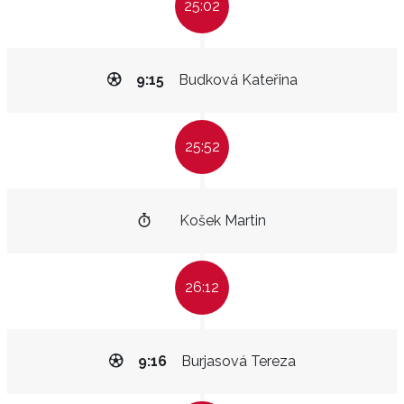
25:02
9:15
Budková Kateřina
25:52
Košek Martin
26:12
9:16
Burjasová Tereza