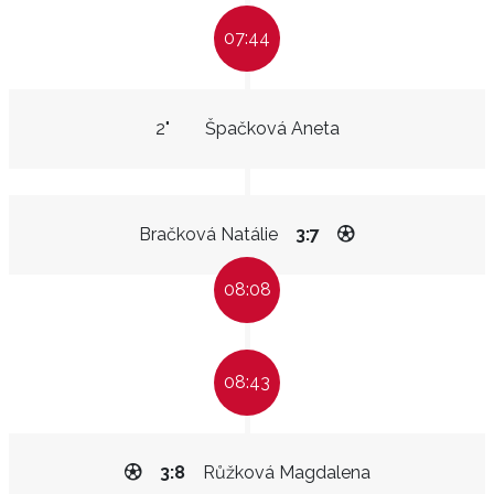
07:44
2"
Špačková Aneta
Bračková Natálie
3:7
08:08
08:43
3:8
Růžková Magdalena