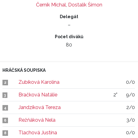
Černík Michal
,
Dostalík Šimon
Delegát
–
Počet diváků
80
HRÁČSKÁ SOUPISKA
Zubíková Karolína
0/0
2
Bračková Natálie
2"
9/0
3
Jandzíková Tereza
2/0
4
Režňáková Nela
3/0
6
Tlachová Justína
0/0
8