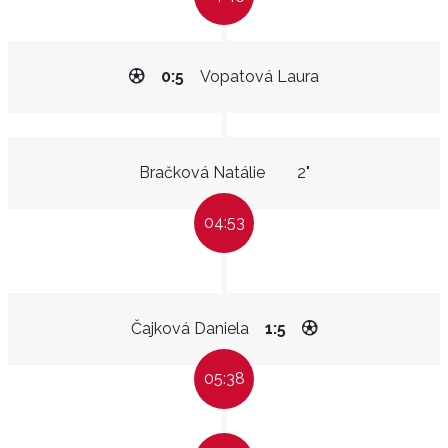
0:5
Vopatová Laura
Bračková Natálie
2"
04:53
Čajková Daniela
1:5
05:38