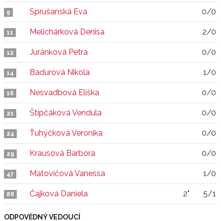
Sprušanská Eva
0/0
9
Melichárková Denisa
2/0
11
Juránková Petra
0/0
12
Baďurová Nikola
1/0
14
Nesvadbová Eliška
0/0
16
Štipčáková Vendula
0/0
21
Ťuhýčková Veronika
0/0
24
Krausová Barbora
0/0
29
Matovičová Vanessa
1/0
47
Čajková Daniela
2"
5/1
88
ODPOVĚDNÝ VEDOUCÍ