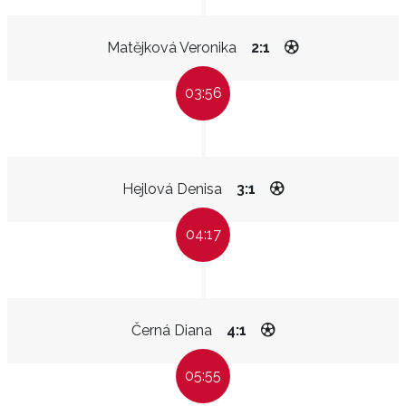
Matějková Veronika
2:1
03:56
Hejlová Denisa
3:1
04:17
Černá Diana
4:1
05:55