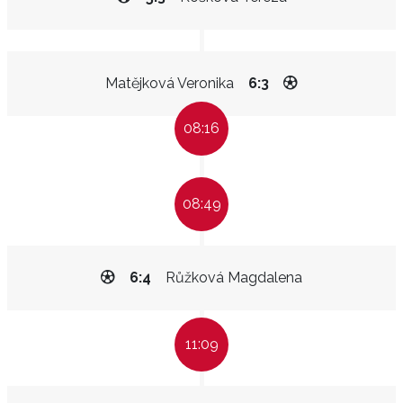
Matějková Veronika
6:3
08:16
08:49
6:4
Růžková Magdalena
11:09