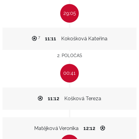
29:05
7
11:11
Kokošková Kateřina
2. POLOČAS
00:41
11:12
Košková Tereza
Matějková Veronika
12:12