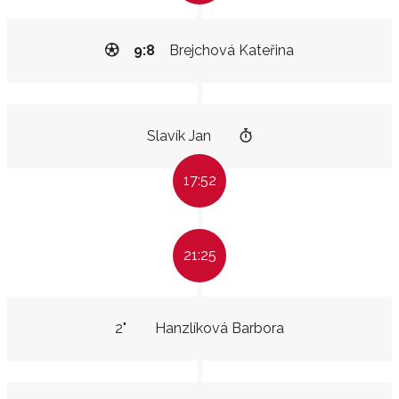
9:8
Brejchová Kateřina
Slavík Jan
17:52
21:25
2"
Hanzlíková Barbora