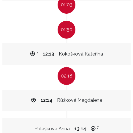
01:03
01:50
7
12:13
Kokošková Kateřina
02:18
12:14
Růžková Magdalena
7
Polášková Anna
13:14