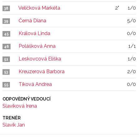
Veličková Markéta
2"
1/0
38
Černá Diana
5/0
39
Králová Linda
0/0
45
Polášková Anna
1/1
46
Leskovcová Eliška
1/0
51
Kreuzerová Barbora
2/0
53
Tíková Andrea
0/0
55
ODPOVĚDNÝ VEDOUCÍ
Slavíková Irena
TRENÉR
Slavík Jan