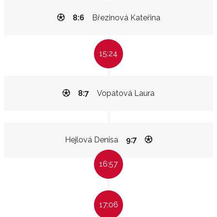
8:6
Březinová Kateřina
15:24
8:7
Vopatová Laura
Hejlová Denisa
9:7
16:57
17:06