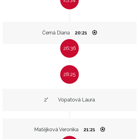
Černá Diana
20:21
26:36
28:25
2"
Vopatová Laura
Matějková Veronika
21:21