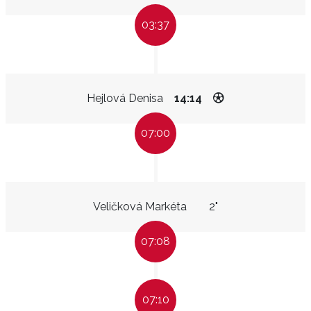
03:37
Hejlová Denisa
14:14
07:00
Veličková Markéta
2"
07:08
07:10