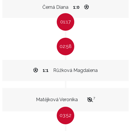
Černá Diana
1:0
01:17
02:58
1:1
Růžková Magdalena
7
Matějková Veronika
03:52