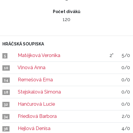
–
Počet diváků
120
HRÁČSKÁ SOUPISKA
Matějková Veronika
2"
5/0
5
Vlnová Anna
0/0
10
Remešová Ema
0/0
14
Stejskalová Simona
0/0
18
Hančurová Lucie
0/0
32
Friedlová Barbora
2/0
34
Hejlová Denisa
4/0
36