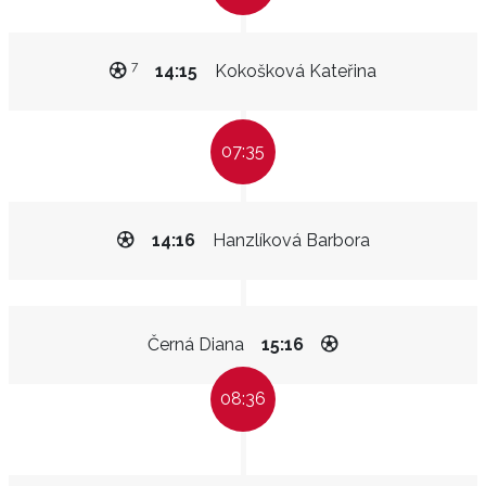
7
14:15
Kokošková Kateřina
07:35
14:16
Hanzlíková Barbora
Černá Diana
15:16
08:36