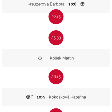
Kreuzerová Barbora
10:8
22:15
25:33
Košek Martin
26:15
7
10:9
Kokošková Kateřina