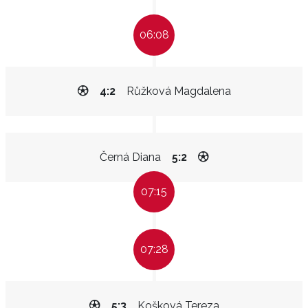
06:08
4:2
Růžková Magdalena
Černá Diana
5:2
07:15
07:28
5:3
Košková Tereza