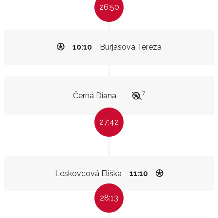
26:50
10:10
Burjasová Tereza
7
Černá Diana
27:42
Leskovcová Eliška
11:10
28:13