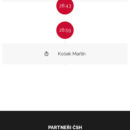
28:43
28:59
Košek Martin
PARTNEŘI ČSH