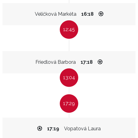
Veličková Markéta
16:18
12:45
Friedlová Barbora
17:18
13:04
17:29
17:19
Vopatová Laura