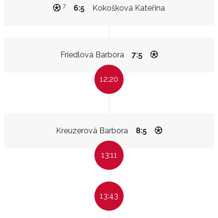
7
6:5
Kokošková Kateřina
Friedlová Barbora
7:5
12:20
Kreuzerová Barbora
8:5
13:11
13:43