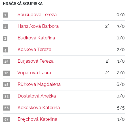
HRÁČSKÁ SOUPISKA
Soukupová Tereza
0/0
1
Hanzlíková Barbora
2"
3/0
2
Budková Kateřina
0/0
3
Košková Tereza
2/0
4
Burjasová Tereza
2"
1/0
15
Vopatová Laura
2"
2/0
16
Růžková Magdalena
6/0
18
Dostalová Anežka
0/0
22
Kokošková Kateřina
5/5
66
Brejchová Kateřina
1/0
67