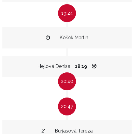
19:24
Košek Martin
Hejlová Denisa
18:19
20:40
20:47
2"
Burjasová Tereza