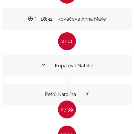
7
18:32
Kováčová Anna Marie
27:01
2"
Kopalová Natálie
Petrů Karolína
2"
27:39