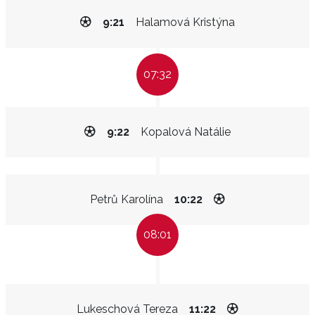
9:21
Halamová Kristýna
07:32
9:22
Kopalová Natálie
Petrů Karolína
10:22
08:01
Lukeschová Tereza
11:22