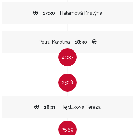
17:30
Halamová Kristýna
Petrů Karolína
18:30
24:37
25:18
18:31
Hejduková Tereza
25:59