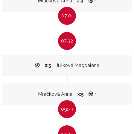
Mráčková Anna
2:4
07:01
07:32
2:5
Juřková Magdaléna
7
Mráčková Anna
3:5
09:33