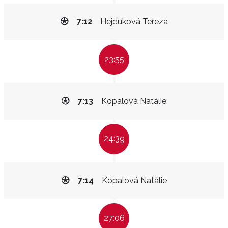
7:12
Hejduková Tereza
23:55
7:13
Kopalová Natálie
24:39
7:14
Kopalová Natálie
27:06