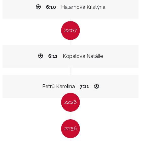
6:10
Halamová Kristýna
22:07
6:11
Kopalová Natálie
Petrů Karolína
7:11
22:26
22:56