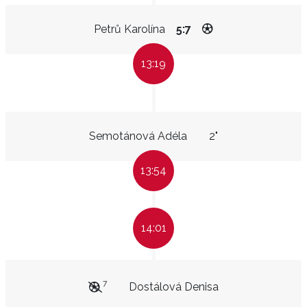
Petrů Karolína
5:7
13:19
Semotánová Adéla
2"
13:54
14:01
7
Dostálová Denisa