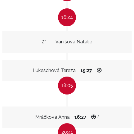
16:24
2"
Vanišová Natálie
Lukeschová Tereza
15:27
18:05
7
Mráčková Anna
16:27
20:41