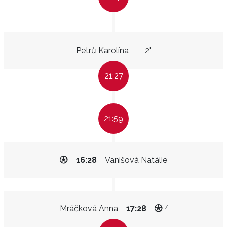
Petrů Karolína
2"
21:27
21:59
16:28
Vanišová Natálie
7
Mráčková Anna
17:28