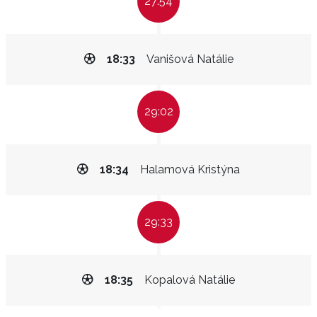
27:54
18:33
Vanišová Natálie
29:02
18:34
Halamová Kristýna
29:33
18:35
Kopalová Natálie