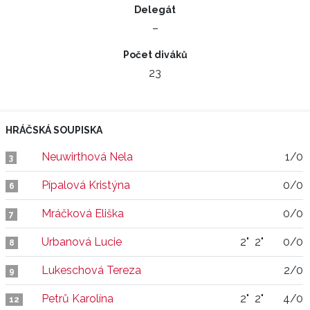
Delegát
–
Počet diváků
23
HRÁČSKÁ SOUPISKA
Neuwirthová Nela
1/0
3
Pípalová Kristýna
0/0
6
Mráčková Eliška
0/0
7
Urbanová Lucie
2"
2"
0/0
8
Lukeschová Tereza
2/0
9
Petrů Karolína
2"
2"
4/0
12