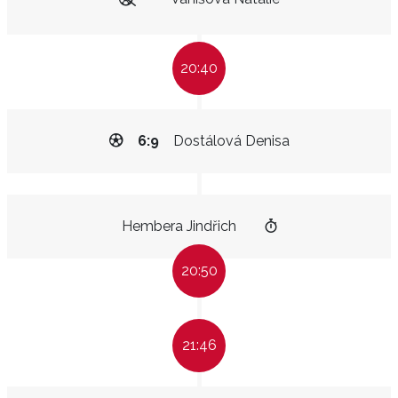
20:40
6:9
Dostálová Denisa
Hembera Jindřich
20:50
21:46