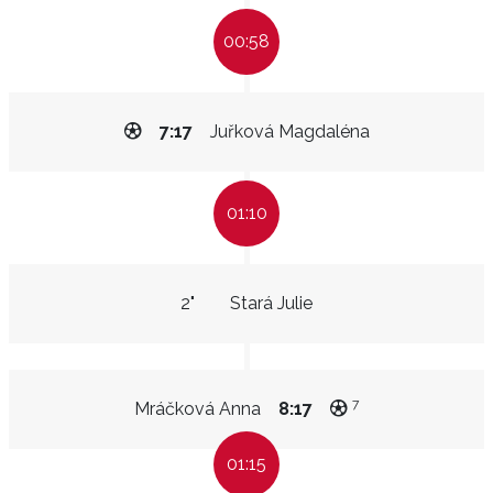
00:58
7:17
Juřková Magdaléna
01:10
2"
Stará Julie
7
Mráčková Anna
8:17
01:15