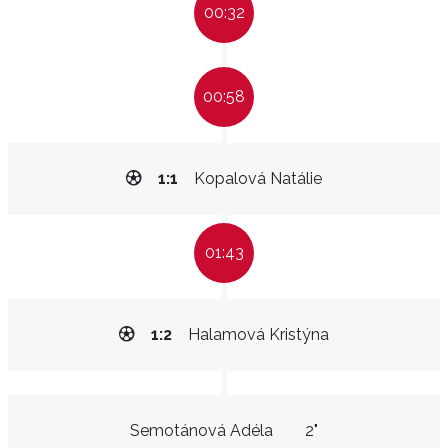
00:32
00:58
1:1
Kopalová Natálie
01:43
1:2
Halamová Kristýna
Semotánová Adéla
2"