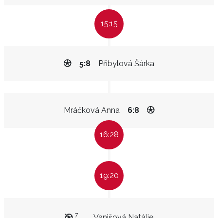
15:15
5:8
Přibylová Šárka
Mráčková Anna
6:8
16:28
19:20
7
Vanišová Natálie