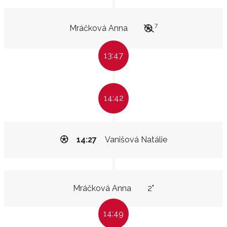
7
Mráčková Anna
13:47
14:42
14:27
Vanišová Natálie
Mráčková Anna
2"
14:49