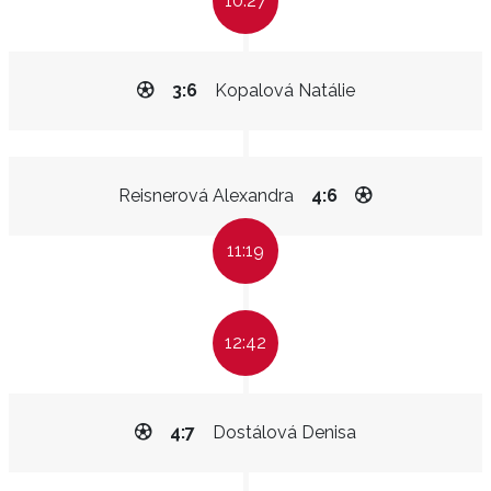
10:27
3:6
Kopalová Natálie
Reisnerová Alexandra
4:6
11:19
12:42
4:7
Dostálová Denisa