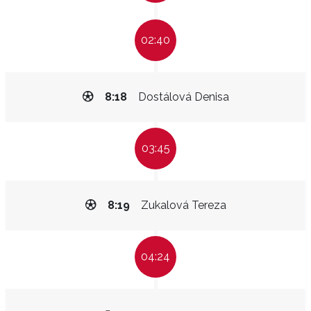
02:40
8:18
Dostálová Denisa
03:45
8:19
Zukalová Tereza
04:24