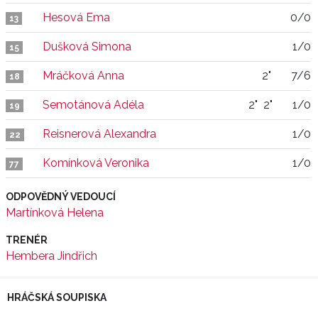
Hesová Ema
0/0
13
Dušková Simona
1/0
15
Mráčková Anna
2"
7/6
18
Semotánová Adéla
2"
2"
1/0
19
Reisnerová Alexandra
1/0
22
Komínková Veronika
1/0
77
ODPOVĚDNÝ VEDOUCÍ
Martínková Helena
TRENÉR
Hembera Jindřich
HRÁČSKÁ SOUPISKA