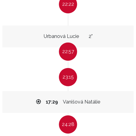
22:22
Urbanová Lucie
2"
22:57
23:15
17:29
Vanišová Natálie
24:28