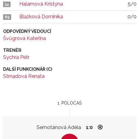
Halamová Kristýna
5/0
34
Blažková Dominika
0/0
89
ODPOVĚDNÝ VEDOUCÍ
Švůgrová Kateřina
TRENÉR
Sychra Petr
DALŠÍ FUNKCIONÁŘ (C)
Strnadová Renata
1. POLOČAS
Semotánová Adéla
1:0