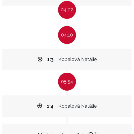
04:02
04:10
1:3
Kopalová Natálie
05:54
1:4
Kopalová Natálie
7