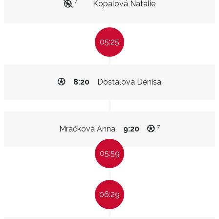
7
Kopalová Natálie
05:25
8:20
Dostálová Denisa
7
Mráčková Anna
9:20
05:59
06:29