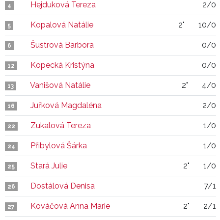
Hejduková Tereza
2/0
4
Kopalová Natálie
2"
10/0
5
Šustrová Barbora
0/0
6
Kopecká Kristýna
0/0
12
Vanišová Natálie
2"
4/0
13
Juřková Magdaléna
2/0
16
Zukalová Tereza
1/0
22
Přibylová Šárka
1/0
24
Stará Julie
2"
1/0
25
Dostálová Denisa
7/1
26
Kováčová Anna Marie
2"
2/1
27