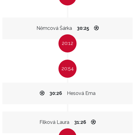
Němcová Šárka
30:25
20:12
20:54
30:26
Hesová Ema
Filková Laura
31:26