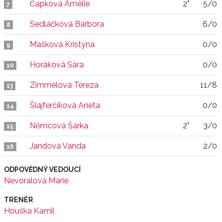
Čapková Amélie
2"
5/0
7
Sedláčková Barbora
6/0
8
Mašková Kristýna
0/0
9
Horáková Sára
0/0
10
Zimmelová Tereza
11/8
13
Šlajferčíková Aneta
0/0
14
Němcová Šárka
2"
3/0
15
Jandová Vanda
2/0
16
ODPOVĚDNÝ VEDOUCÍ
Nevoralová Marie
TRENÉR
Houška Kamil