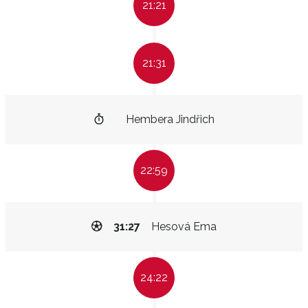
21:21
21:31
Hembera Jindřich
22:59
31:27
Hesová Ema
24:22