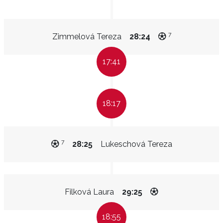
7
Zimmelová Tereza
28:24
17:41
18:17
7
28:25
Lukeschová Tereza
Filková Laura
29:25
18:55