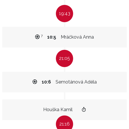
19:43
7
10:5
Mráčková Anna
21:05
10:6
Semotánová Adéla
Houška Kamil
21:16