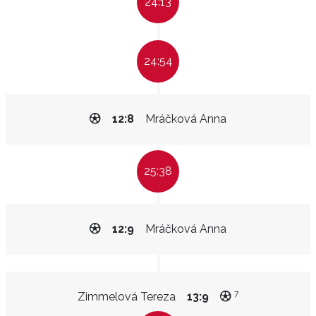
24:13
24:54
12:8
Mráčková Anna
25:38
12:9
Mráčková Anna
7
Zimmelová Tereza
13:9