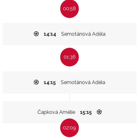
00:58
14:14
Semotánová Adéla
01:36
14:15
Semotánová Adéla
Čapková Amélie
15:15
02:09