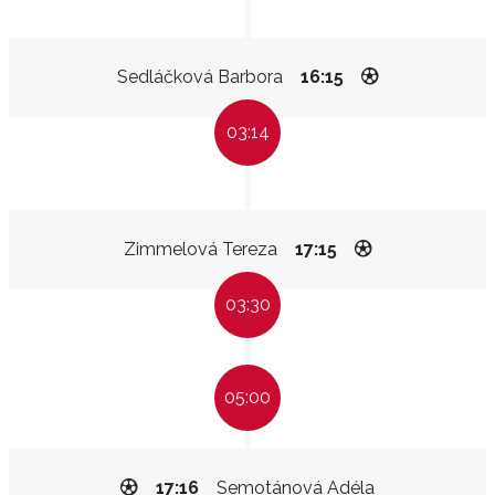
Sedláčková Barbora
16:15
03:14
Zimmelová Tereza
17:15
03:30
05:00
17:16
Semotánová Adéla