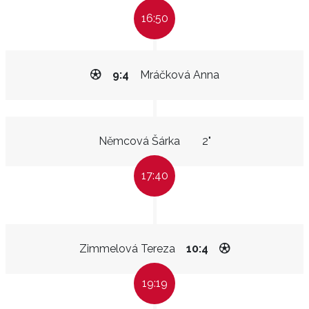
16:50
9:4
Mráčková Anna
Němcová Šárka
2"
17:40
Zimmelová Tereza
10:4
19:19