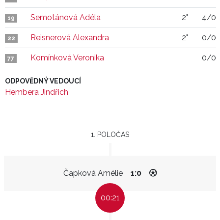
Semotánová Adéla
2"
4/0
19
Reisnerová Alexandra
2"
0/0
22
Komínková Veronika
0/0
77
ODPOVĚDNÝ VEDOUCÍ
Hembera Jindřich
1. POLOČAS
Čapková Amélie
1:0
00:21