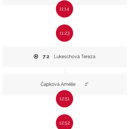
11:14
11:23
7:2
Lukeschová Tereza
Čapková Amélie
2"
12:51
12:52