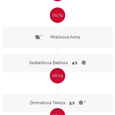
05:29
7
Mráčková Anna
Sedláčková Barbora
4:1
06:04
7
Zimmelová Tereza
5:1