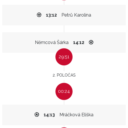
13:12
Petrů Karolína
Němcová Šárka
14:12
29:51
2. POLOČAS
00:24
14:13
Mráčková Eliška