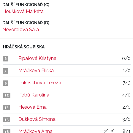
DALŠÍ FUNKCIONÁŘ (C)
Houšková Markéta
DALŠÍ FUNKCIONÁŘ (D)
Nevoralová Sára
HRÁČSKÁ SOUPISKA
Pípalová Kristýna
0/0
6
Mráčková Eliška
1/0
7
Lukeschová Tereza
7/3
9
Petrů Karolína
4/0
12
Hesová Ema
2/0
13
Dušková Simona
3/0
15
Mráčková Anna
2"
2"
8/1
18