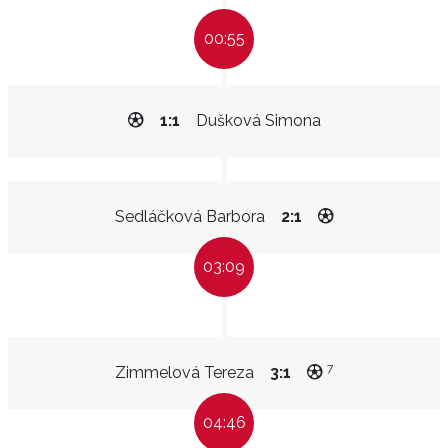
00:55
1:1
Dušková Simona
Sedláčková Barbora
2:1
03:09
7
Zimmelová Tereza
3:1
04:46