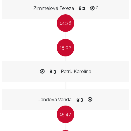
7
Zimmelová Tereza
8:2
14:38
15:02
8:3
Petrů Karolína
Jandová Vanda
9:3
15:47