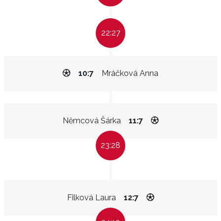
22:27
10:7
Mráčková Anna
Němcová Šárka
11:7
23:28
Filková Laura
12:7