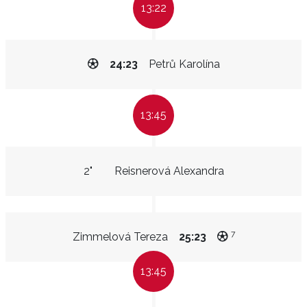
13:22
24:23
Petrů Karolína
13:45
2"
Reisnerová Alexandra
7
Zimmelová Tereza
25:23
13:45