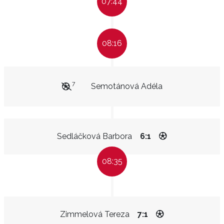
07:44
08:16
7
Semotánová Adéla
Sedláčková Barbora
6:1
08:35
Zimmelová Tereza
7:1