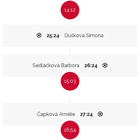
14:12
25:24
Dušková Simona
Sedláčková Barbora
26:24
15:03
Čapková Amélie
27:24
16:54