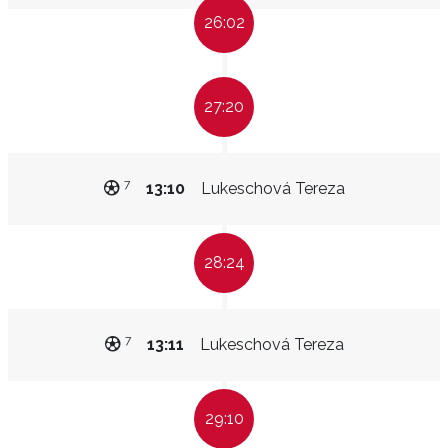
26:02
27:20
7
13:10
Lukeschová Tereza
28:24
7
13:11
Lukeschová Tereza
29:10