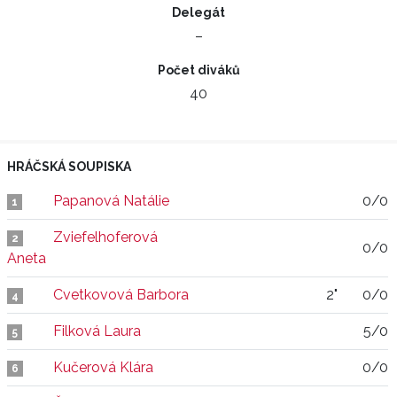
Delegát
–
Počet diváků
40
HRÁČSKÁ SOUPISKA
Papanová Natálie
0/0
1
Zviefelhoferová
2
0/0
Aneta
Cvetkovová Barbora
2"
0/0
4
Filková Laura
5/0
5
Kučerová Klára
0/0
6