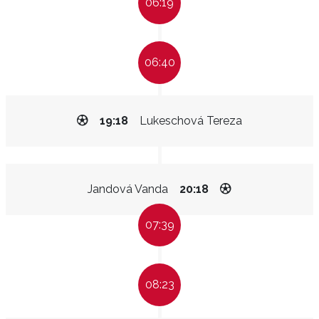
06:19
06:40
19:18
Lukeschová Tereza
Jandová Vanda
20:18
07:39
08:23