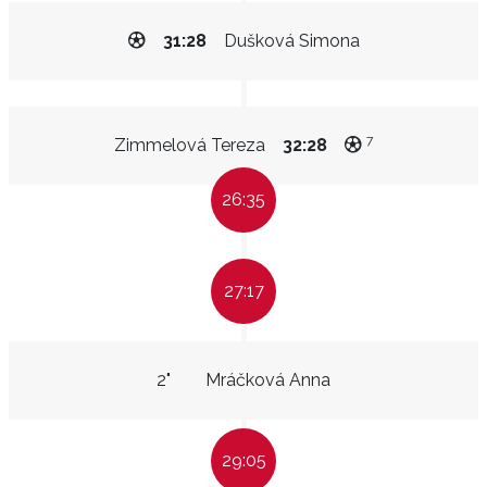
31:28
Dušková Simona
7
Zimmelová Tereza
32:28
26:35
27:17
2"
Mráčková Anna
29:05