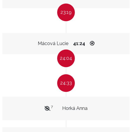
23:19
Mácová Lucie
41:24
24:04
24:33
7
Horká Anna