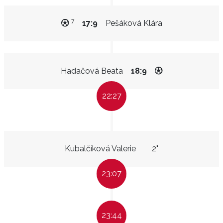
7
17:9
Pešáková Klára
Hadačová Beata
18:9
22:27
Kubalčíková Valerie
2"
23:07
23:44