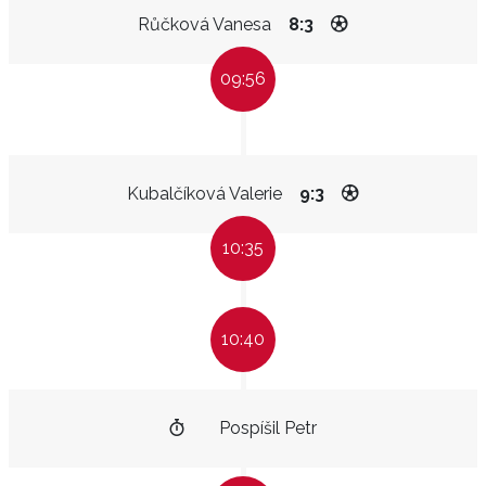
Růčková Vanesa
8:3
09:56
Kubalčíková Valerie
9:3
10:35
10:40
Pospíšil Petr