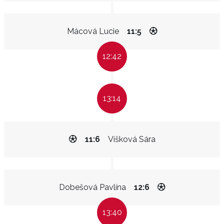
Mácová Lucie
11:5
12:42
13:14
11:6
Víšková Sára
Dobešová Pavlína
12:6
13:40