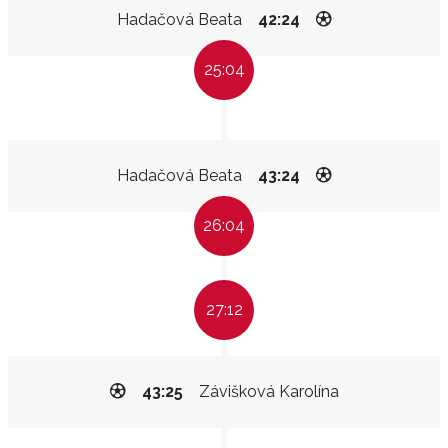
Hadačová Beata
42:24
25:04
Hadačová Beata
43:24
26:04
27:12
43:25
Závišková Karolína