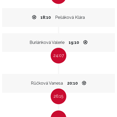
18:10
Pešáková Klára
Buriánková Valerie
19:10
24:07
Růčková Vanesa
20:10
26:15