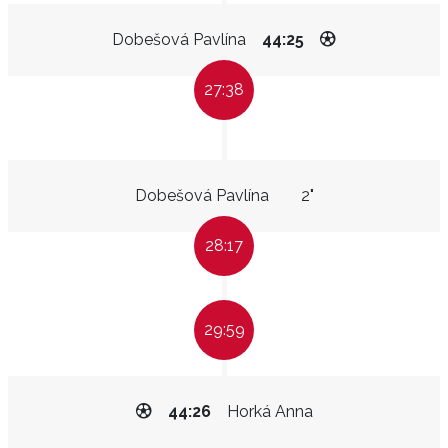
Dobešová Pavlína
44:25
27:38
Dobešová Pavlína
2"
28:17
29:59
44:26
Horká Anna