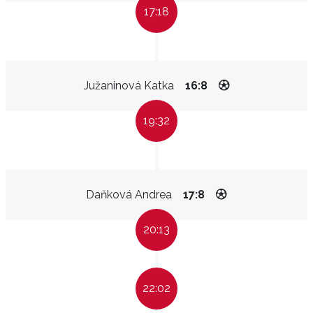
17:18
Južaninová Katka
16:8
19:32
Daňková Andrea
17:8
20:13
22:02