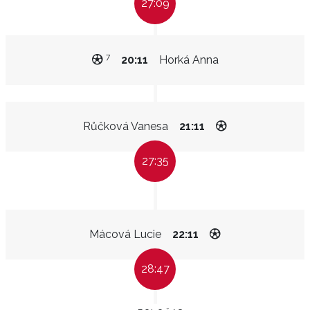
27:09
7
20:11
Horká Anna
Růčková Vanesa
21:11
27:35
Mácová Lucie
22:11
28:47