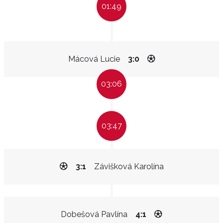
01:49
Mácová Lucie
3:0
03:06
03:47
3:1
Závišková Karolína
Dobešová Pavlína
4:1