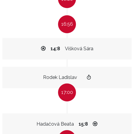
16:56
14:8
Víšková Sára
Rodek Ladislav
17:00
Hadačová Beata
15:8