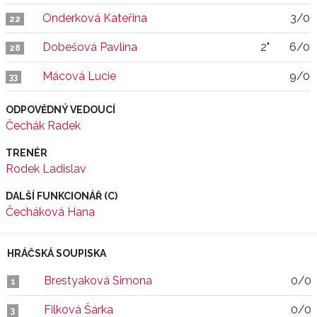
Onderková Kateřina
3/0
22
Dobešová Pavlína
2"
6/0
28
Mácová Lucie
9/0
33
ODPOVĚDNÝ VEDOUCÍ
Čechák Radek
TRENÉR
Rodek Ladislav
DALŠÍ FUNKCIONÁŘ (C)
Čecháková Hana
HRÁČSKÁ SOUPISKA
Brestyaková Simona
0/0
1
Filková Šárka
0/0
3