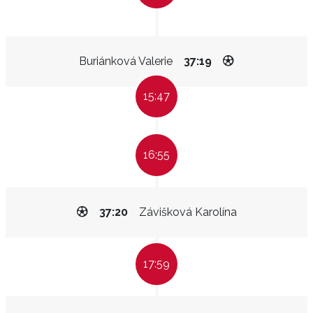
Buriánková Valerie
37:19
15:47
16:55
37:20
Závišková Karolína
17:59