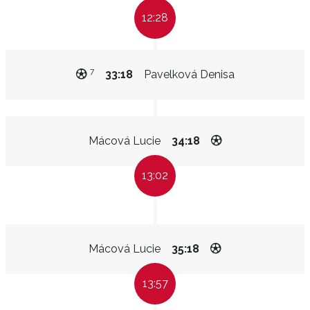
12:28
7
33:18
Pavelková Denisa
Mácová Lucie
34:18
13:02
Mácová Lucie
35:18
13:57