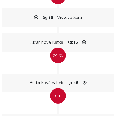
29:16
Víšková Sára
Južaninová Katka
30:16
09:36
Buriánková Valerie
31:16
10:12