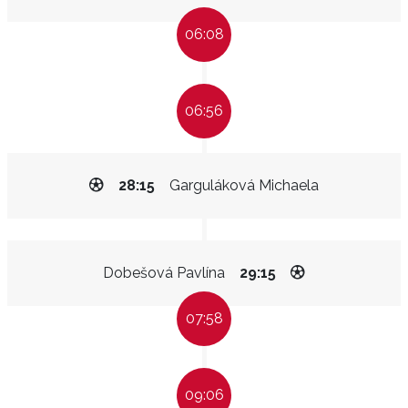
06:08
06:56
28:15
Garguláková Michaela
Dobešová Pavlína
29:15
07:58
09:06