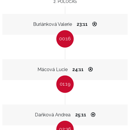
2. POLOČAS
Buriánková Valerie
23:11
00:16
Mácová Lucie
24:11
01:19
Daňková Andrea
25:11
02:36