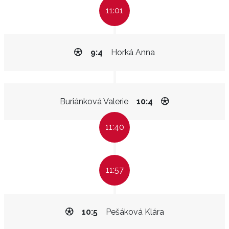
11:01
9:4
Horká Anna
Buriánková Valerie
10:4
11:40
11:57
10:5
Pešáková Klára