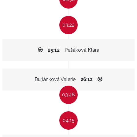
03:22
25:12
Pešáková Klára
Buriánková Valerie
26:12
03:48
04:15