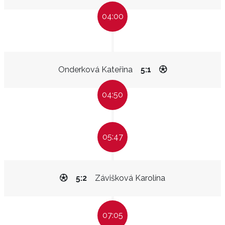
04:00
Onderková Kateřina
5:1
04:50
05:47
5:2
Závišková Karolína
07:05