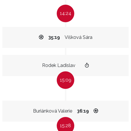
14:24
35:19
Víšková Sára
Rodek Ladislav
15:09
Buriánková Valerie
36:19
15:28