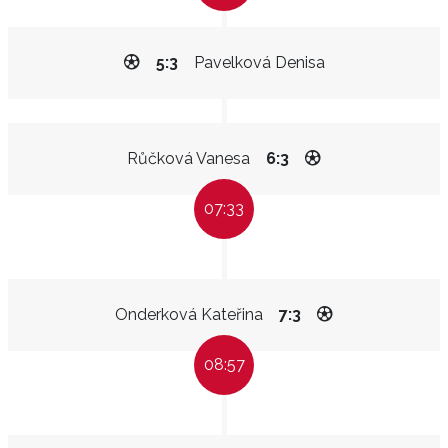
5:3
Pavelková Denisa
Růčková Vanesa
6:3
07:33
Onderková Kateřina
7:3
08:57