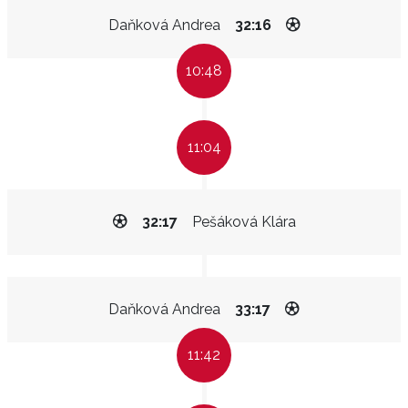
Daňková Andrea
32:16
10:48
11:04
32:17
Pešáková Klára
Daňková Andrea
33:17
11:42