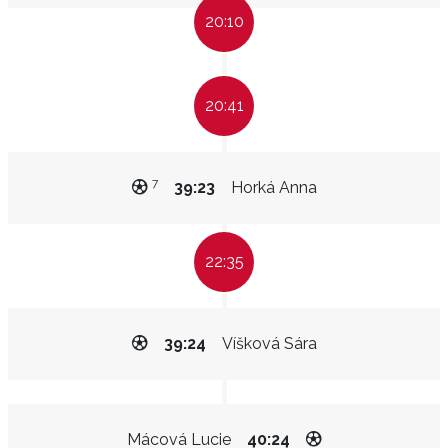
20:10
20:41
7
39:23
Horká Anna
22:35
39:24
Víšková Sára
Mácová Lucie
40:24