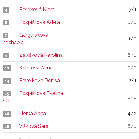
Pešáková Klára
7/1
4
Pospíšilová Adéla
0/0
6
Garguláková
7
1/0
Michaela
Závišková Karolína
6/0
9
Kelblová Anna
0/0
12
Pavelková Denisa
2/1
14
Pospíšilová Evelína
15
0/0
Ch.
Horká Anna
4/2
16
Víšková Sára
6/0
18