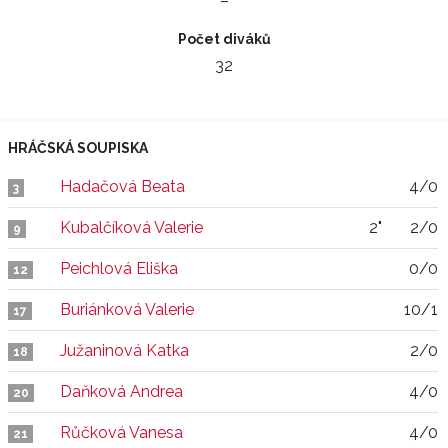
–
Počet diváků
32
HRÁČSKÁ SOUPISKA
Hadačová Beata
4/0
3
Kubalčíková Valerie
2"
2/0
9
Peichlová Eliška
0/0
12
Buriánková Valerie
10/1
17
Južaninová Katka
2/0
18
Daňková Andrea
4/0
20
Růčková Vanesa
4/0
21