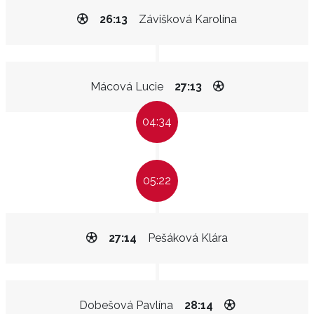
26:13
Závišková Karolína
Mácová Lucie
27:13
04:34
05:22
27:14
Pešáková Klára
Dobešová Pavlína
28:14