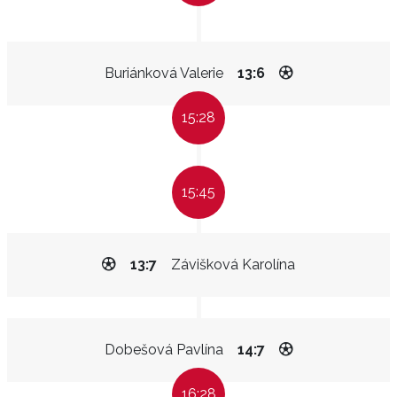
Buriánková Valerie
13:6
15:28
15:45
13:7
Závišková Karolína
Dobešová Pavlína
14:7
16:28