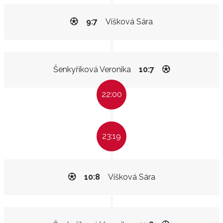
9:7
Víšková Sára
Šenkyříková Veronika
10:7
22:00
23:19
10:8
Víšková Sára