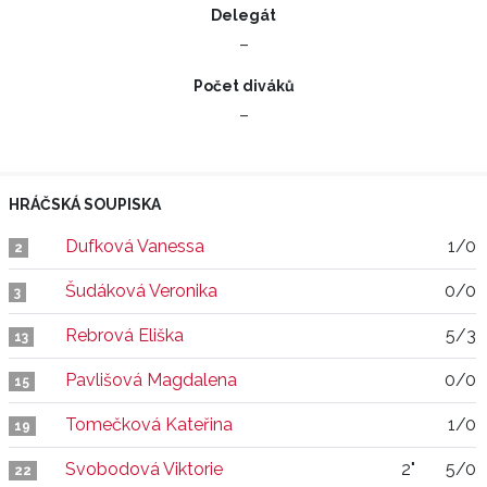
Delegát
–
Počet diváků
–
HRÁČSKÁ SOUPISKA
Dufková Vanessa
1/0
2
Šudáková Veronika
0/0
3
Rebrová Eliška
5/3
13
Pavlišová Magdalena
0/0
15
Tomečková Kateřina
1/0
19
Svobodová Viktorie
2"
5/0
22