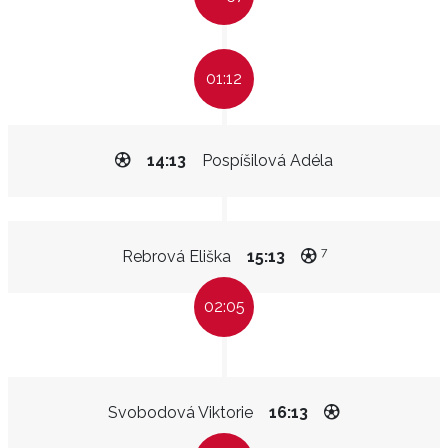
01:12
14:13
Pospíšilová Adéla
7
Rebrová Eliška
15:13
02:05
Svobodová Viktorie
16:13