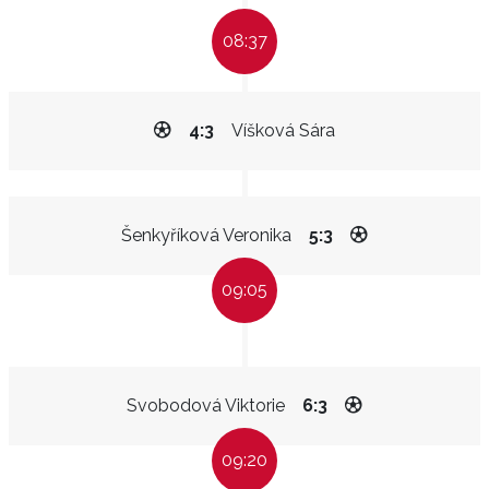
08:37
4:3
Víšková Sára
Šenkyříková Veronika
5:3
09:05
Svobodová Viktorie
6:3
09:20