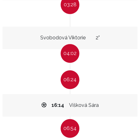
03:28
Svobodová Viktorie
2"
04:02
06:24
16:14
Víšková Sára
06:54