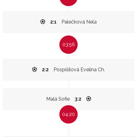
2:1
Palečková Nela
03:56
2:2
Pospíšilová Evelína Ch.
Malá Sofie
3:2
04:20