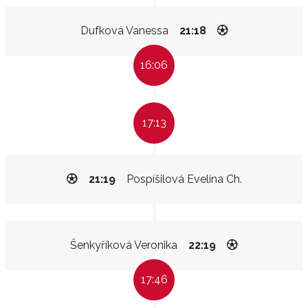
Dufková Vanessa
21:18
16:06
17:13
21:19
Pospíšilová Evelína Ch.
Šenkyříková Veronika
22:19
17:46