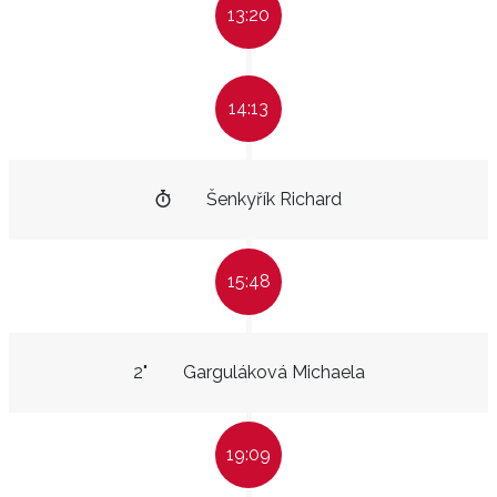
13:20
14:13
Šenkyřík Richard
15:48
2"
Garguláková Michaela
19:09