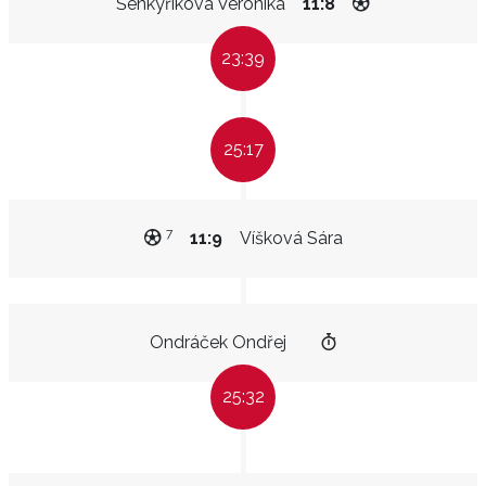
Šenkyříková Veronika
11:8
23:39
25:17
7
11:9
Víšková Sára
Ondráček Ondřej
25:32