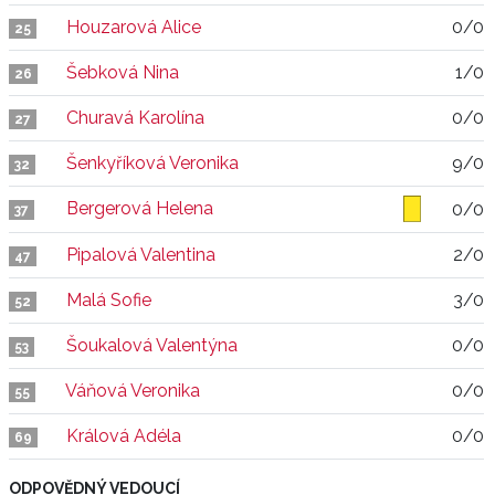
Houzarová Alice
0/0
25
Šebková Nina
1/0
26
Churavá Karolína
0/0
27
Šenkyříková Veronika
9/0
32
Bergerová Helena
0/0
37
Pipalová Valentina
2/0
47
Malá Sofie
3/0
52
Šoukalová Valentýna
0/0
53
Váňová Veronika
0/0
55
Králová Adéla
0/0
69
ODPOVĚDNÝ VEDOUCÍ