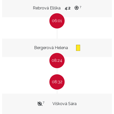
7
Rebrová Eliška
4:2
06:01
Bergerová Helena
08:24
08:32
7
Víšková Sára