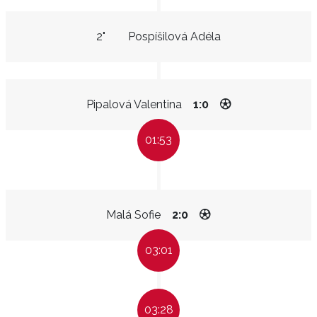
2"
Pospíšilová Adéla
Pipalová Valentina
1:0
01:53
Malá Sofie
2:0
03:01
03:28