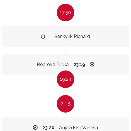
17:50
Šenkyřík Richard
Rebrová Eliška
23:19
19:23
21:15
23:20
Aujezdská Vanesa