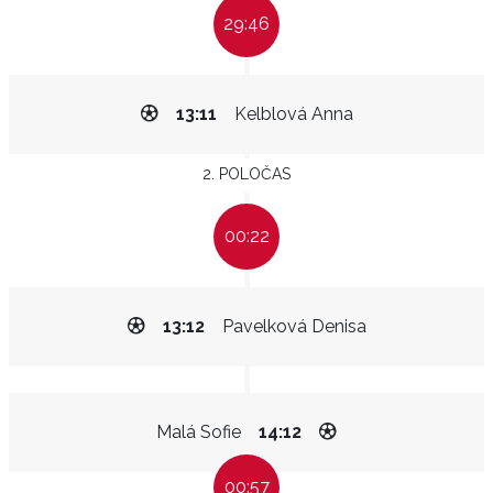
29:46
13:11
Kelblová Anna
2. POLOČAS
00:22
13:12
Pavelková Denisa
Malá Sofie
14:12
00:57