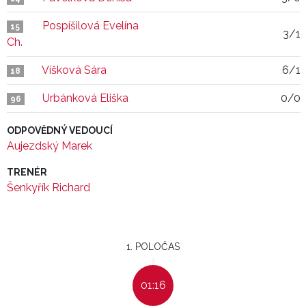
Pospíšilová Evelína
15
3/1
Ch.
Víšková Sára
6/1
18
Urbánková Eliška
0/0
96
ODPOVĚDNÝ VEDOUCÍ
Aujezdský Marek
TRENÉR
Šenkyřík Richard
1. POLOČAS
01:16