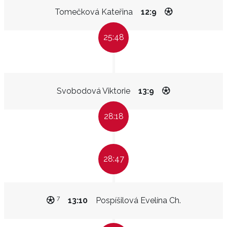
Tomečková Kateřina
12:9
25:48
Svobodová Viktorie
13:9
28:18
28:47
7
13:10
Pospíšilová Evelína Ch.