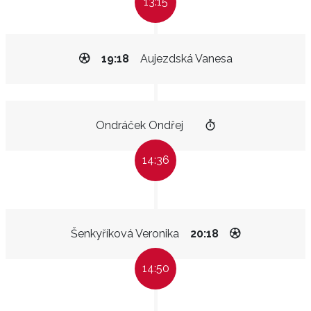
13:15
19:18
Aujezdská Vanesa
Ondráček Ondřej
14:36
Šenkyříková Veronika
20:18
14:50