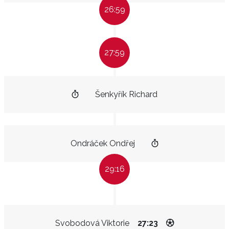
26:59
27:59
Šenkyřík Richard
Ondráček Ondřej
29:16
Svobodová Viktorie
27:23