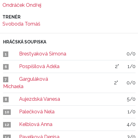
Ondráček Ondřej
TRENÉR
Svoboda Tomáš
HRÁČSKÁ SOUPISKA
Brestyaková Simona
0/0
1
Pospíšilová Adéla
2"
1/0
6
Garguláková
7
2"
0/0
Michaela
Aujezdská Vanesa
5/0
8
Palečková Nela
1/0
10
Kelblová Anna
4/0
12
Pavelková Denisa
3/0
14