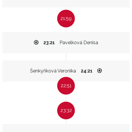
21:59
23:21
Pavelková Denisa
Šenkyříková Veronika
24:21
22:51
23:32