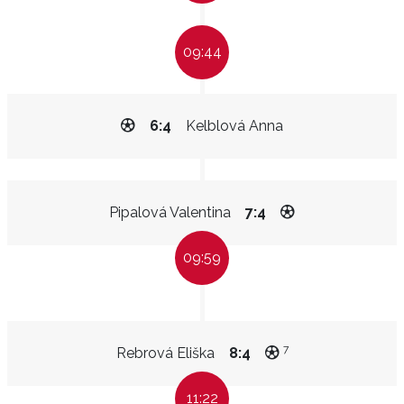
09:44
6:4
Kelblová Anna
Pipalová Valentina
7:4
09:59
7
Rebrová Eliška
8:4
11:22