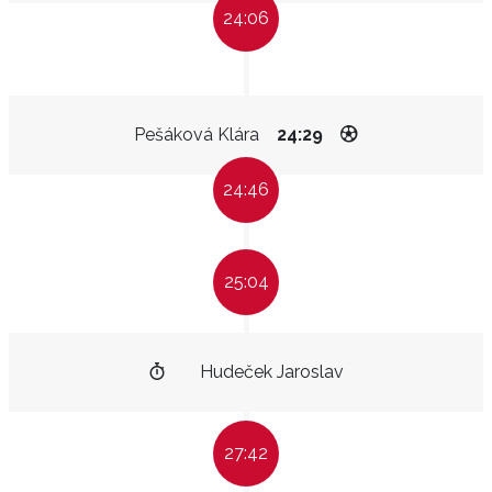
24:06
Pešáková Klára
24:29
24:46
25:04
Hudeček Jaroslav
27:42