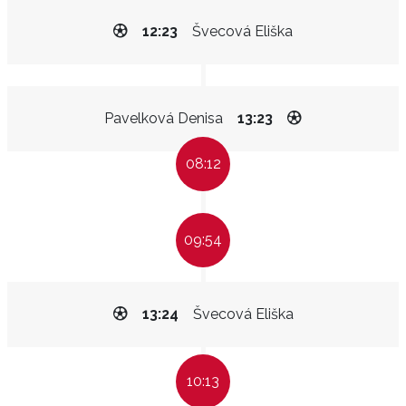
12:23
Švecová Eliška
Pavelková Denisa
13:23
08:12
09:54
13:24
Švecová Eliška
10:13