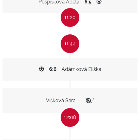
Pospíšilová Adéla
6:5
11:20
11:44
6:6
Adámková Eliška
7
Víšková Sára
12:08