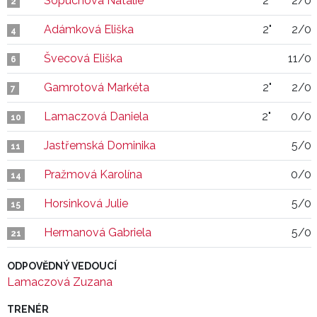
Sopuchová Natálie
2"
2/0
2
Adámková Eliška
2"
2/0
4
Švecová Eliška
11/0
6
Gamrotová Markéta
2"
2/0
7
Lamaczová Daniela
2"
0/0
10
Jastřemská Dominika
5/0
11
Pražmová Karolína
0/0
14
Horsinková Julie
5/0
15
Hermanová Gabriela
5/0
21
ODPOVĚDNÝ VEDOUCÍ
Lamaczová Zuzana
TRENÉR