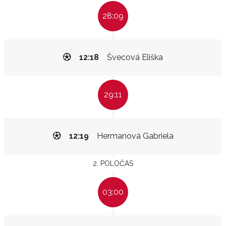
28:09
12:18
Švecová Eliška
29:11
12:19
Hermanová Gabriela
2. POLOČAS
03:00