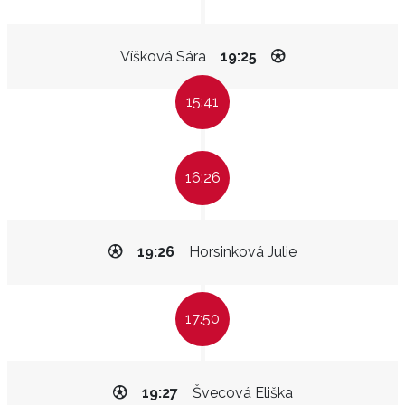
Víšková Sára
19:25
15:41
16:26
19:26
Horsinková Julie
17:50
19:27
Švecová Eliška