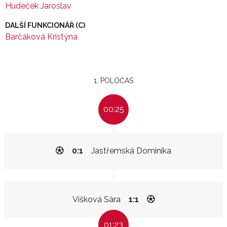
Hudeček Jaroslav
DALŠÍ FUNKCIONÁŘ (C)
Barčáková Kristýna
1. POLOČAS
00:25
0:1
Jastřemská Dominika
Víšková Sára
1:1
01:23