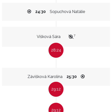
24:30
Sopuchová Natálie
7
Víšková Sára
28:24
Závišková Karolína
25:30
29:12
29:12