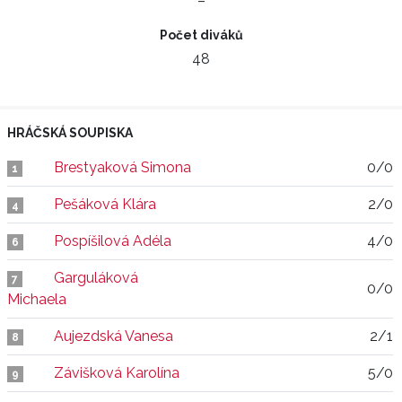
–
Počet diváků
48
HRÁČSKÁ SOUPISKA
Brestyaková Simona
0/0
1
Pešáková Klára
2/0
4
Pospíšilová Adéla
4/0
6
Garguláková
7
0/0
Michaela
Aujezdská Vanesa
2/1
8
Závišková Karolína
5/0
9