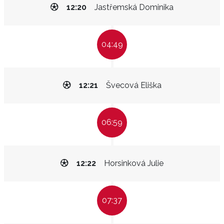
12:20
Jastřemská Dominika
04:49
12:21
Švecová Eliška
06:59
12:22
Horsinková Julie
07:37