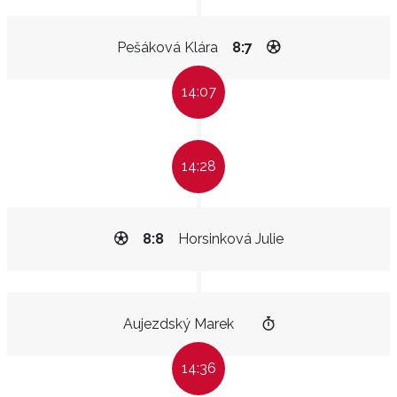
Pešáková Klára
8:7
14:07
14:28
8:8
Horsinková Julie
Aujezdský Marek
14:36