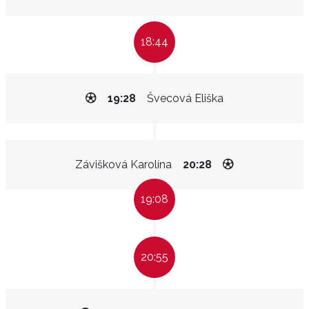
18:44
19:28
Švecová Eliška
Závišková Karolína
20:28
19:08
20:55