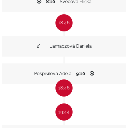
8:10
Švecová Eliška
18:46
2"
Lamaczová Daniela
Pospíšilová Adéla
9:10
18:46
19:44