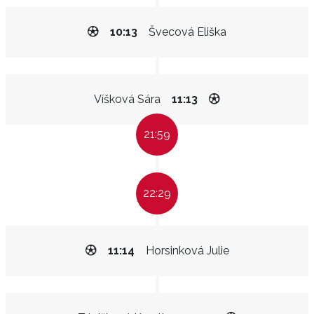
10:13
Švecová Eliška
Víšková Sára
11:13
21:59
22:29
11:14
Horsinková Julie