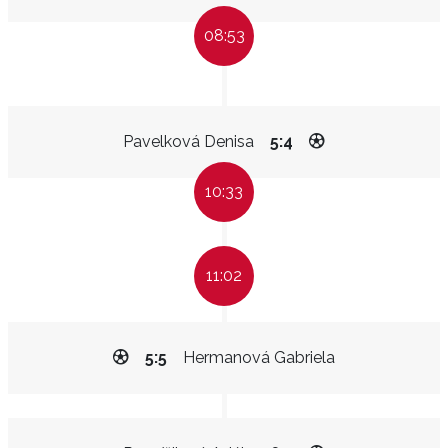
08:53
Pavelková Denisa
5:4
10:33
11:02
5:5
Hermanová Gabriela