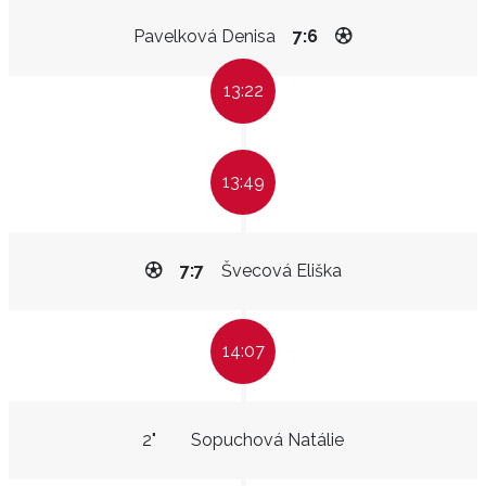
Pavelková Denisa
7:6
13:22
13:49
7:7
Švecová Eliška
14:07
2"
Sopuchová Natálie