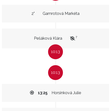
2"
Gamrotová Markéta
7
Pešáková Klára
10:13
10:13
13:25
Horsinková Julie