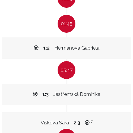
01:45
1:2
Hermanová Gabriela
05:47
1:3
Jastřemská Dominika
7
Víšková Sára
2:3