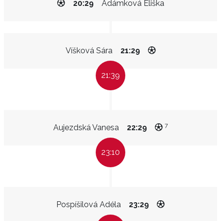
20:29
Adámková Eliška
Víšková Sára
21:29
21:39
7
Aujezdská Vanesa
22:29
23:10
Pospíšilová Adéla
23:29