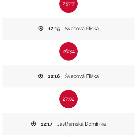
25:27
12:15
Švecová Eliška
26:34
12:16
Švecová Eliška
27:02
12:17
Jastřemská Dominika