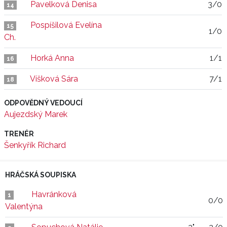
Pavelková Denisa
3/0
14
Pospíšilová Evelína
15
1/0
Ch.
Horká Anna
1/1
16
Víšková Sára
7/1
18
ODPOVĚDNÝ VEDOUCÍ
Aujezdský Marek
TRENÉR
Šenkyřík Richard
HRÁČSKÁ SOUPISKA
Havránková
1
0/0
Valentýna