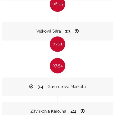
06:25
Víšková Sára
3:3
07:31
07:54
3:4
Gamrotová Markéta
Závišková Karolína
4:4