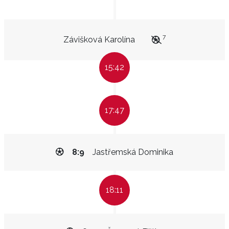
7
Závišková Karolína
15:42
17:47
8:9
Jastřemská Dominika
18:11