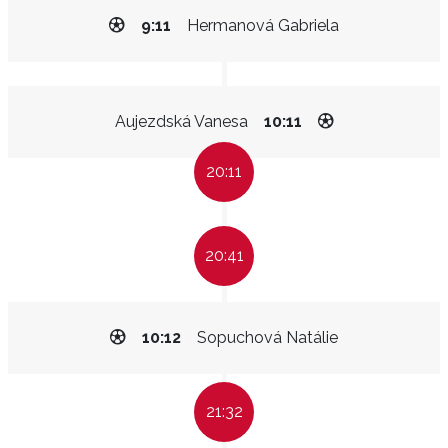
9:11
Hermanová Gabriela
Aujezdská Vanesa
10:11
20:11
20:41
10:12
Sopuchová Natálie
21:32