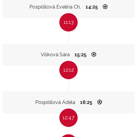
Pospíšilová Evelína Ch.
14:25
11:13
Víšková Sára
15:25
12:12
Pospíšilová Adéla
16:25
12:47