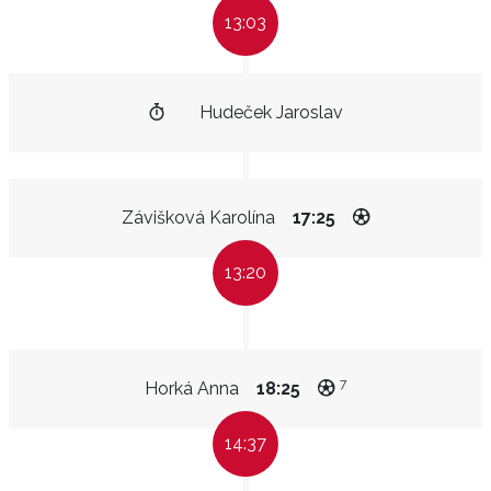
13:03
Hudeček Jaroslav
Závišková Karolína
17:25
13:20
7
Horká Anna
18:25
14:37