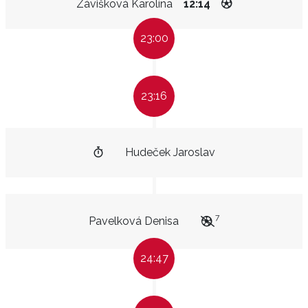
Závišková Karolína
12:14
23:00
23:16
Hudeček Jaroslav
7
Pavelková Denisa
24:47