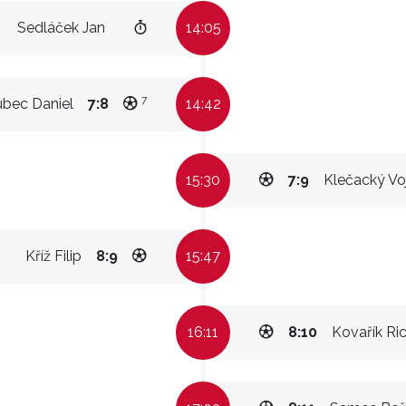
Sedláček Jan
14:05
7
bec Daniel
7:8
14:42
15:30
7:9
Klečacký Vo
Kříž Filip
8:9
15:47
16:11
8:10
Kovařík Ri