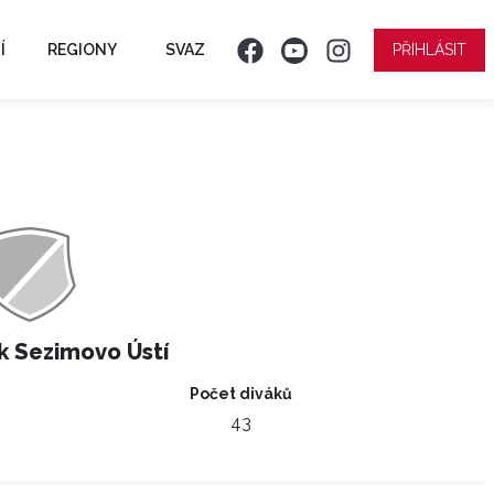
Í
REGIONY
SVAZ
PŘIHLÁSIT
k Sezimovo Ústí
Počet diváků
43