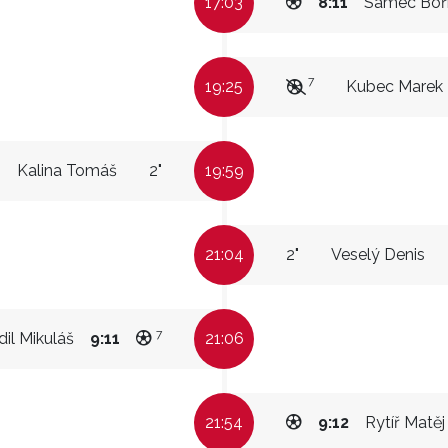
17:03
8:11
Samec Boři
7
19:25
Kubec Marek
Kalina Tomáš
2"
19:59
21:04
2"
Veselý Denis
7
il Mikuláš
9:11
21:06
21:54
9:12
Rytíř Matěj