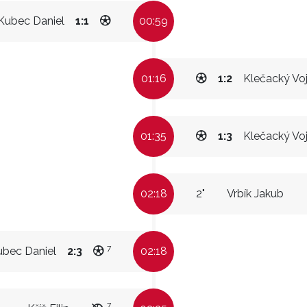
Kubec Daniel
1:1
00:59
01:16
1:2
Klečacký Vo
01:35
1:3
Klečacký Vo
02:18
2"
Vrbík Jakub
7
ubec Daniel
2:3
02:18
7