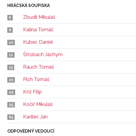
HRÁČSKÁ SOUPISKA
Zbudil Mikuláš
6
Kalina Tomáš
8
Kubec Daniel
10
Štrobach Jáchym
11
Rauch Tomáš
13
Plch Tomáš
21
Kříž Filip
22
Kočíř Mikuláš
25
Kadlec Jan
63
ODPOVĚDNÝ VEDOUCÍ