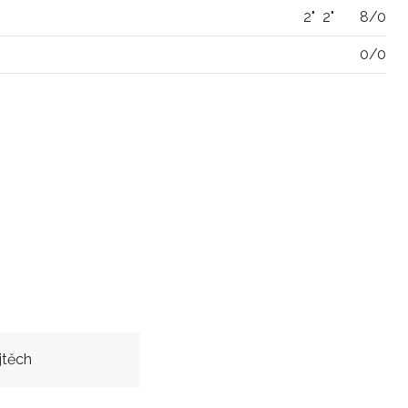
2"
2"
8/0
0/0
jtěch