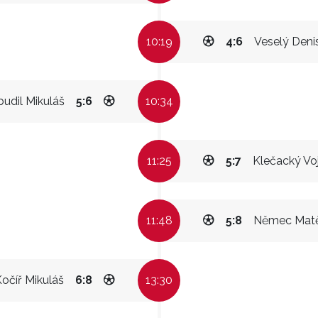
10:19
4:6
Veselý Deni
budil Mikuláš
5:6
10:34
11:25
5:7
Klečacký Vo
11:48
5:8
Němec Matě
očíř Mikuláš
6:8
13:30