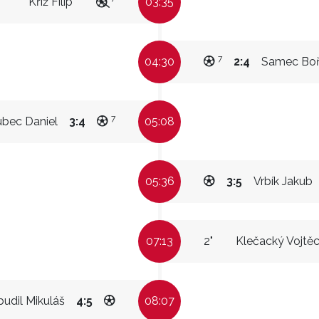
Kříž Filip
03:35
7
04:30
2:4
Samec Boř
7
bec Daniel
3:4
05:08
05:36
3:5
Vrbík Jakub
07:13
2"
Klečacký Vojtě
budil Mikuláš
4:5
08:07