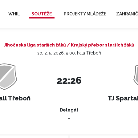
WHIL
SOUTĚŽE
PROJEKTY MLÁDEŽE
ZAHRANIČ
Jihočeská liga starších žáků / Krajský přebor starších žáků
so, 2. 5. 2026, 9:00, hala Třeboň
22:26
ll Třeboň
TJ Sparta
Delegát
–