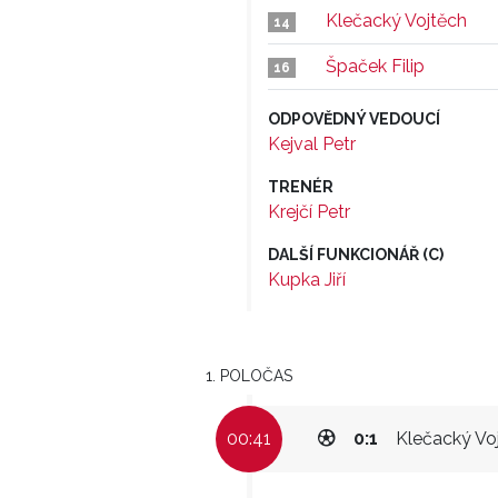
Klečacký Vojtěch
14
Špaček Filip
16
ODPOVĚDNÝ VEDOUCÍ
Kejval Petr
TRENÉR
Krejčí Petr
DALŠÍ FUNKCIONÁŘ (C)
Kupka Jiří
1. POLOČAS
00:41
0:1
Klečacký Vo