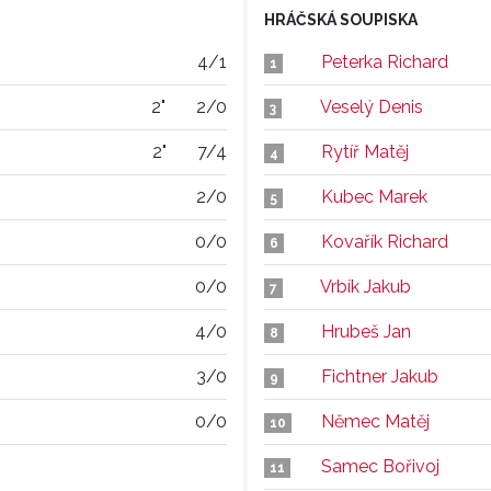
HRÁČSKÁ SOUPISKA
4/1
Peterka Richard
1
2"
2/0
Veselý Denis
3
2"
7/4
Rytíř Matěj
4
2/0
Kubec Marek
5
0/0
Kovařík Richard
6
0/0
Vrbík Jakub
7
4/0
Hrubeš Jan
8
3/0
Fichtner Jakub
9
0/0
Němec Matěj
10
Samec Bořivoj
11