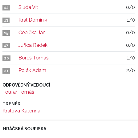
Siuda Vít
0/0
12
Král Dominik
1/0
13
Čepička Jan
0/0
15
Juřica Radek
0/0
17
Boreš Tomáš
1/0
20
Polák Adam
2/0
21
ODPOVĚDNÝ VEDOUCÍ
Toufar Tomáš
TRENÉR
Králová Kateřina
HRÁČSKÁ SOUPISKA