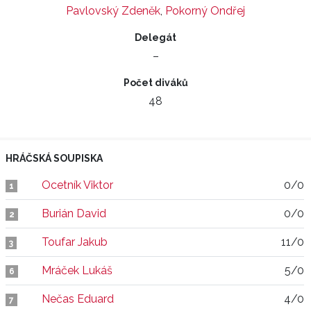
Pavlovský Zdeněk
,
Pokorný Ondřej
Delegát
–
Počet diváků
48
HRÁČSKÁ SOUPISKA
Ocetník Viktor
0/0
1
Burián David
0/0
2
Toufar Jakub
11/0
3
Mráček Lukáš
5/0
6
Nečas Eduard
4/0
7