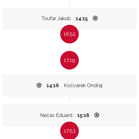
Toufar Jakub
14:15
16:52
17:19
14:16
Kočvárek Ondřej
Nečas Eduard
15:16
17:53