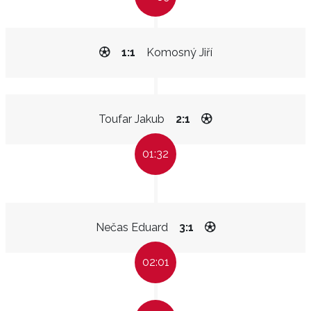
1:1
Komosný Jiří
Toufar Jakub
2:1
01:32
Nečas Eduard
3:1
02:01