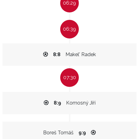
06:29
06:39
8:8
Makel' Radek
07:30
8:9
Komosný Jiří
Boreš Tomáš
9:9