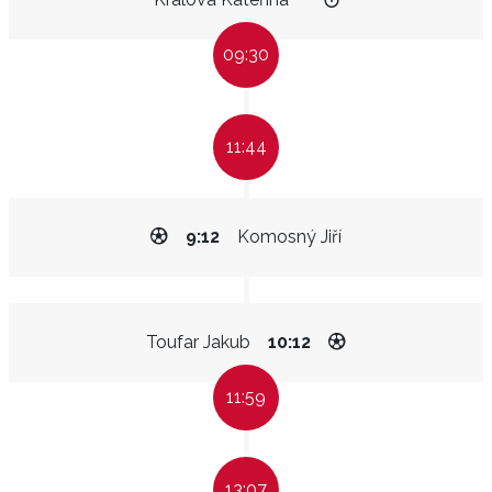
09:30
11:44
9:12
Komosný Jiří
Toufar Jakub
10:12
11:59
13:07