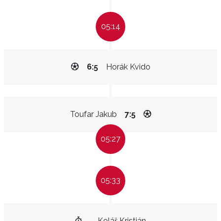
05:14
6:5
Horák Kvido
Toufar Jakub
7:5
05:27
05:33
Kolář Kristián