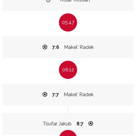
05:47
7:6
Makel' Radek
06:12
7:7
Makel' Radek
Toufar Jakub
8:7