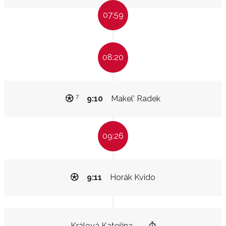
07:59
08:20
7
9:10
Makel' Radek
09:26
9:11
Horák Kvido
Králová Kateřina