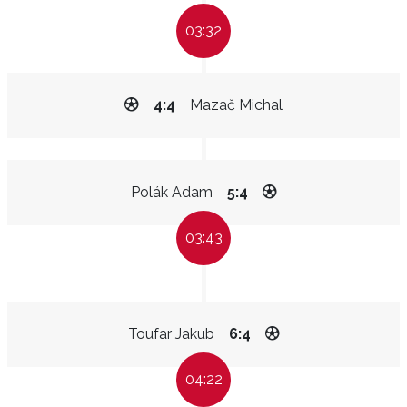
03:32
4:4
Mazač Michal
Polák Adam
5:4
03:43
Toufar Jakub
6:4
04:22