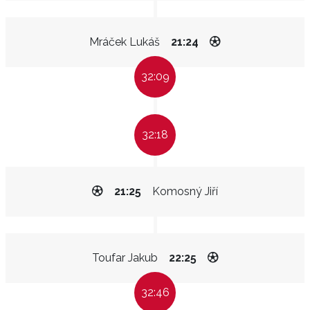
Mráček Lukáš
21:24
32:09
32:18
21:25
Komosný Jiří
Toufar Jakub
22:25
32:46