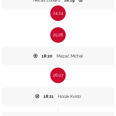
Nečas Eduard
18:19
24:24
25:28
18:20
Mazač Michal
26:07
18:21
Horák Kvido