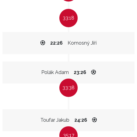
33:18
22:26
Komosný Jiří
Polák Adam
23:26
33:38
Toufar Jakub
24:26
35:17