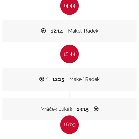
14:44
12:14
Makel' Radek
15:44
7
12:15
Makel' Radek
Mráček Lukáš
13:15
16:03