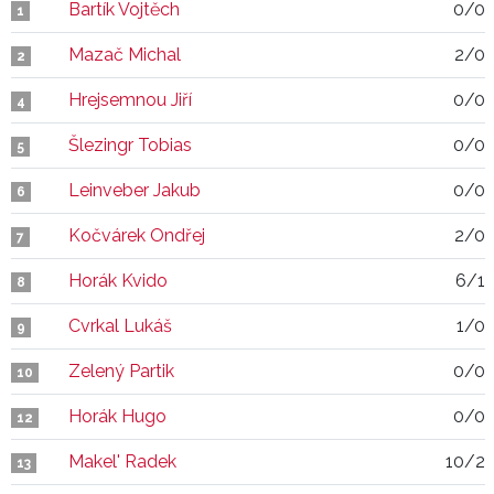
Bartík Vojtěch
0/0
1
Mazač Michal
2/0
2
Hrejsemnou Jiří
0/0
4
Šlezingr Tobias
0/0
5
Leinveber Jakub
0/0
6
Kočvárek Ondřej
2/0
7
Horák Kvido
6/1
8
Cvrkal Lukáš
1/0
9
Zelený Partik
0/0
10
Horák Hugo
0/0
12
Makel' Radek
10/2
13