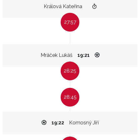
Králová Kateřina
27:57
Mráček Lukáš
19:21
28:25
28:45
19:22
Komosný Jiří