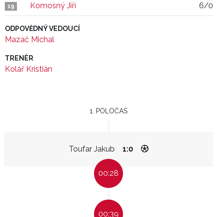
Komosný Jiří
6/0
19
ODPOVĚDNÝ VEDOUCÍ
Mazač Michal
TRENÉR
Kolář Kristián
1. POLOČAS
Toufar Jakub
1:0
00:28
00:39