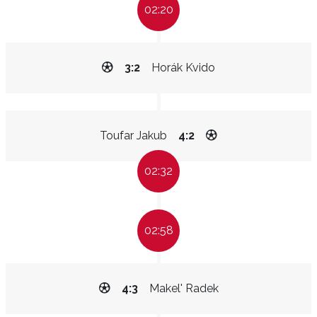
02:20
3:2
Horák Kvido
Toufar Jakub
4:2
02:32
02:58
4:3
Makel' Radek