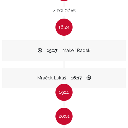
2. POLOČAS
18:24
15:17
Makel' Radek
Mráček Lukáš
16:17
19:11
20:01