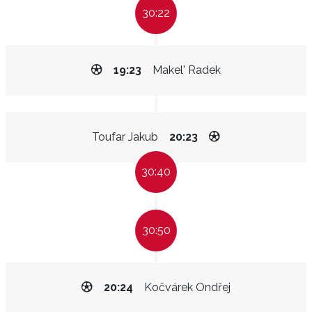
30:22
19:23
Makel' Radek
Toufar Jakub
20:23
30:40
30:50
20:24
Kočvárek Ondřej